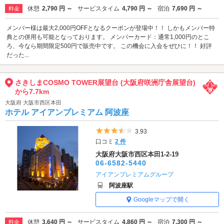
休憩
2,790 円 ～
サービスタイム
4,790 円 ～
宿泊
7,690 円 ～
料金
メンバー様は最大2,000円OFFとなるクーポンが登場中！！ しかもメンバー特
典との併用も可能となっております。 メンバーカード：通常1,000円のとこ
ろ、今なら期間限定500円で販売中です。 この機会に入会をぜひに！！ 好評
だった...
さきしまCOSMO TOWER展望台 (大阪府咲洲庁舎展望台)
から7.7km
大阪府 大阪市西区本田
ホテル アイアンプレミアム 阿波座
5つ星のうち3.5
3.93
口コミ
2 件
大阪府大阪市西区本田1-2-19
06-6582-5440
アイアンプレミアムグループ
阿波座駅
Googleマップで開く
休憩
3,640 円 ～
サービスタイム
4,860 円 ～
宿泊
7,300 円 ～
料金