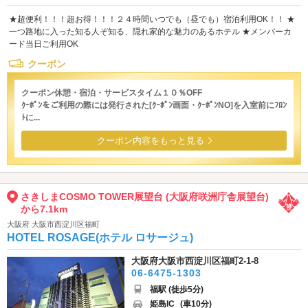
★超便利！！！超お得！！！２４時間いつでも（昼でも）宿泊利用OK！！ ★
一つ路地に入った知る人ぞ知る、隠れ家的な魅力のあるホテル ★メンバーカ
ード当日ご利用OK
クーポン
クーポン休憩・宿泊・サービスタイム１０％OFF
ｸｰﾎﾟﾝをご利用の際には発行された[ｸｰﾎﾟﾝ画面・ｸｰﾎﾟﾝNO]を入室前にﾌﾛﾝ
ﾄに...
クーポン内容をもっと見る
さきしまCOSMO TOWER展望台 (大阪府咲洲庁舎展望台)
から7.1km
大阪府 大阪市西淀川区福町
HOTEL ROSAGE(ホテル ロサージュ)
大阪府大阪市西淀川区福町2-1-8
06-6475-1303
福駅 (徒歩5分)
姫島IC
(車10分)