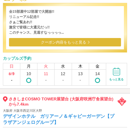
全15部屋中12部屋で大開放!!
リニューアル記念!!
さぁご覧あれ!!
激安で皆様に大還元だっ!!
このチャンス、見逃すなっっっっ...
クーポン内容をもっと見る
カップルズ予約
日
月
火
水
木
金
9
10
11
12
13
14
8/
-
-
-
-
もっと見る
さきしまCOSMO TOWER展望台 (大阪府咲洲庁舎展望台)
から7.4km
大阪府 大阪市西淀川区大野
デザインホテル ガリアーノ＆ギャビーガーデン【プ
ラザアンジェログループ】