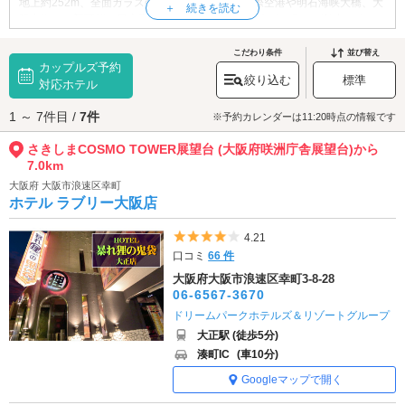
地上約252m、全面ガラス張りの空間から関西国際空港や明石海峡大橋、大
阪市街を一望可能。日本夜景遺産にも選出された大パノラマが魅力です。
併設カフェもあり、夜景を楽しみながらカップルのロマンチックなデート
に最適です。
こだわり条件
並び替え
カップルズ予約
さきしまCOSMO TOWER展望台（大阪府咲洲庁舎展望台）へは、
住吉・住
絞り込む
標準
之江エリアのラブホテル
対応ホテル
からもアクセスが便利です。
1 ～ 7件目 /
7件
※予約カレンダーは11:20時点の情報です
さきしまCOSMO TOWER展望台 (大阪府咲洲庁舎展望台)から
7.0km
大阪府 大阪市浪速区幸町
ホテル ラブリー大阪店
5つ星のうち4
4.21
口コミ
66 件
大阪府大阪市浪速区幸町3-8-28
06-6567-3670
ドリームパークホテルズ＆リゾートグループ
大正駅 (徒歩5分)
湊町IC
(車10分)
Googleマップで開く