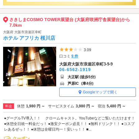
さきしまCOSMO TOWER展望台 (大阪府咲洲庁舎展望台)から
7.0km
大阪府 大阪市浪速区幸町
ホテル アフリカ 桜川店
5つ星のうち3
3.09
口コミ
9 件
大阪府大阪市浪速区幸町3-9-9
06-6562-1919
大正駅 (徒歩5分)
芦原IC
(車4分)
Googleマップで開く
休憩
1,980 円 ～
サービスタイム
3,980 円 ～
宿泊
5,480 円 ～
料金
●グーグルTV導入！！ クロームキャスト。YouTubeなどご覧いただけます！
●休憩全日統一料金だっ！ ●激安クーポン必見！！ ●無料ドリンク！！ ●コスプ
レあるぜっ！！ ●休憩は全曜日均一！安いっ！！ ■...
クーポン