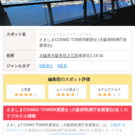
スポット名
サキシマコスモタワーテンボウダイ
さきしまCOSMO TOWER展望台 (大阪府咲洲庁舎
展望台)
住所
大阪府
大阪市住之江区
南港北1-14-16
ジャンルタグ
#展望台
#夜景
編集部のスポット評価
人気度
ムードの高まり
ホテルアクセス
さきしまCOSMO TOWER展望台 (大阪府咲洲庁舎展望台)近くの
ラブホテル情報
さきしまCOSMO TOWER展望台（大阪府咲洲庁舎展望台）は、
大阪府
大
阪市住之江区
南港北の大阪府咲洲庁舎55階に所在する展望スポットです。