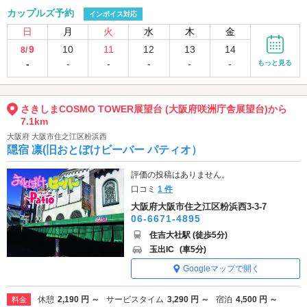
カップルズ予約
インボイス対応
日
月
火
水
木
金
9
10
11
12
13
14
8/
-
-
-
-
-
-
もっと見る
さきしまCOSMO TOWER展望台 (大阪府咲洲庁舎展望台)から
7.1km
大阪府 大阪市住之江区粉浜西
隠宿 凛(旧おとぼけビーバー パティオ）
評価の投稿はありません。
口コミ
1 件
大阪府大阪市住之江区粉浜西3-3-7
06-6671-4895
住吉大社駅 (徒歩5分)
玉出IC
(車5分)
Googleマップで開く
休憩
2,190 円 ～
サービスタイム
3,290 円 ～
宿泊
4,500 円 ～
料金