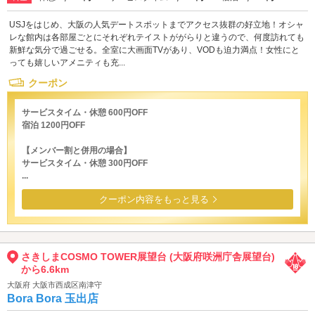
USJをはじめ、大阪の人気デートスポットまでアクセス抜群の好立地！オシャ
レな館内は各部屋ごとにそれぞれテイストががらりと違うので、何度訪れても
新鮮な気分で過ごせる。全室に大画面TVがあり、VODも迫力満点！女性にと
っても嬉しいアメニティも充...
クーポン
サービスタイム・休憩 600円OFF
宿泊 1200円OFF
【メンバー割と併用の場合】
サービスタイム・休憩 300円OFF
...
クーポン内容をもっと見る
さきしまCOSMO TOWER展望台 (大阪府咲洲庁舎展望台)
から6.6km
大阪府 大阪市西成区南津守
Bora Bora 玉出店