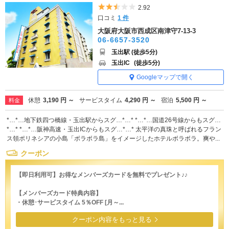
5つ星のうち2.5
2.92
口コミ
1 件
大阪府大阪市西成区南津守7-13-3
06-6657-3520
玉出駅 (徒歩5分)
玉出IC
(徒歩5分)
Googleマップで開く
休憩
3,190 円 ～
サービスタイム
4,290 円 ～
宿泊
5,500 円 ～
料金
*…*…地下鉄四つ橋線・玉出駅からスグ…*…* *…*…国道26号線からもスグ…
*…* *…*…阪神高速・玉出ICからもスグ…*…* 太平洋の真珠と呼ばれるフラン
ス領ポリネシアの小島「ボラボラ島」をイメージしたホテルボラボラ。爽や...
クーポン
【即日利用可】お得なメンバーズカードを無料でプレゼント♪♪
【メンバーズカード特典内容】
・休憩･サービスタイム 5％OFF [月～...
クーポン内容をもっと見る