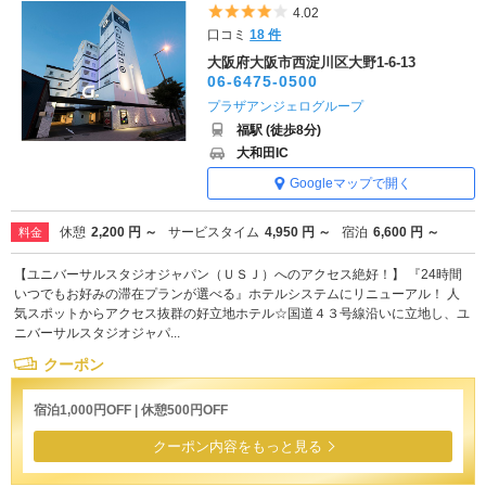
5つ星のうち4
4.02
口コミ
18 件
大阪府大阪市西淀川区大野1-6-13
06-6475-0500
プラザアンジェログループ
福駅 (徒歩8分)
大和田IC
Googleマップで開く
休憩
2,200 円 ～
サービスタイム
4,950 円 ～
宿泊
6,600 円 ～
料金
【ユニバーサルスタジオジャパン（ＵＳＪ）へのアクセス絶好！】 『24時間
いつでもお好みの滞在プランが選べる』ホテルシステムにリニューアル！ 人
気スポットからアクセス抜群の好立地ホテル☆国道４３号線沿いに立地し、ユ
ニバーサルスタジオジャパ...
クーポン
宿泊1,000円OFF | 休憩500円OFF
クーポン内容をもっと見る