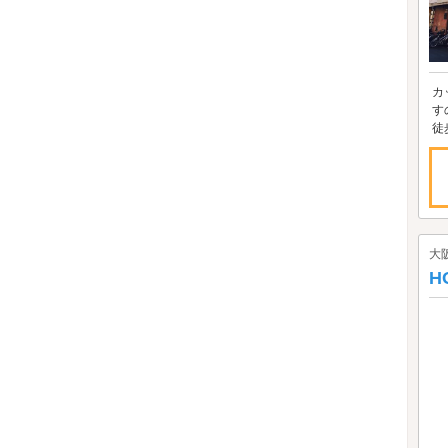
カ
すのでフロントまで٩
大
H