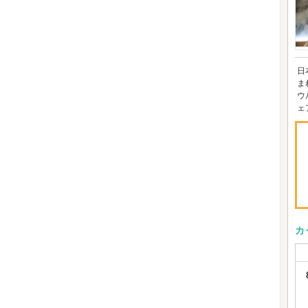
日
ま
ウ
ェ
カ