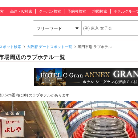
索
高速・IC検索
クーポン検索
予約可検索
地図検索
ホテルグルー
フリーワード
スポット検索
大阪府 デートスポット一覧
黒門市場 ラブホテル
市場周辺のラブホテル一覧
径0.5km圏内に8軒のラブホテルがあります