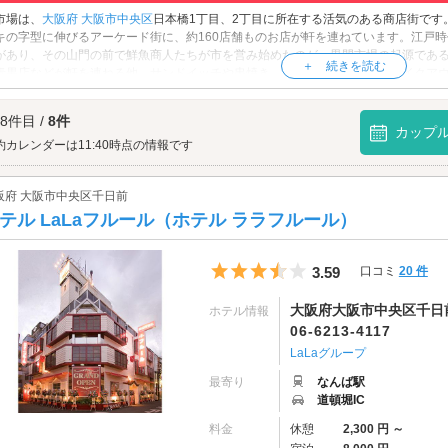
市場は、
大阪府
大阪市中央区
日本橋1丁目、2丁目に所在する活気のある商店街です
キの字型に伸びるアーケード街に、約160店舗ものお店が軒を連ねています。江戸
があり、その山門の前で鮮魚商人たちが市を営み始めたのが、黒門市場の起源であ
青果店などが軒を連ねる他、サンドイッチや串焼き、串カツ、天ぷらなどテイクア
もたくさんあります。黒門市場でグルメデートをお楽しみください。
市場へは、
なんば・心斎橋エリアのラブホテル
、
日本橋(大阪)エリアのラブホテル
か
 8件目 /
8件
カップ
約カレンダーは11:40時点の情報です
阪府 大阪市中央区千日前
テル LaLaフルール（ホテル ララフルール）
5つ星のうち3.5
3.59
口コミ
20 件
大阪府大阪市中央区千日前1
ホテル情報
06-6213-4117
LaLaグループ
最寄り
なんば駅
道頓堀IC
料金
休憩
2,300 円 ～