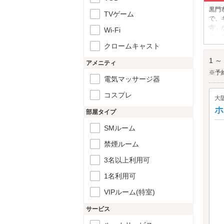
黒門
TVゲーム
で、
寺」
Wi-Fi
店、
クロームキャスト
名店
黒門
1 ～
アメニティ
※予
電気マッサージ器
コスプレ
大
ホ
部屋タイプ
SMルーム
禁煙ルーム
3名以上利用可
1名利用可
VIPルーム(特室)
サービス