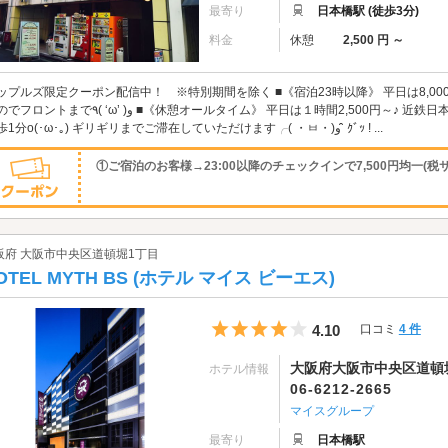
最寄り
日本橋駅 (徒歩3分)
料金
休憩
2,500 円 ～
ップルズ限定クーポン配信中！ ※特別期間を除く ■《宿泊23時以降》 平日は8,0
( ‘ω’ )و ■《休憩オールタイム》 平日は１時間2,500円～♪ 近鉄日本橋駅、大阪メトロ日本橋駅共通の7番出口より
徒歩1分o(･ω･｡) ギリギリまでご滞在していただけます╭( ・ㅂ・)و ̑̑ ｸﾞｯ ! ...
①ご宿泊のお客様→23:00以降のチェックインで7,500円均一(税サ
阪府 大阪市中央区道頓堀1丁目
OTEL MYTH BS (ホテル マイス ビーエス)
5つ星のうち4
4.10
口コミ
4 件
大阪府大阪市中央区道頓堀
ホテル情報
06-6212-2665
マイスグループ
最寄り
日本橋駅