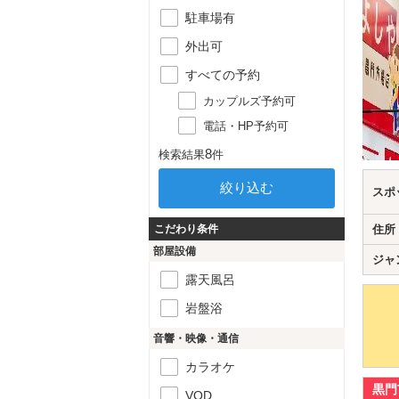
駐車場有
外出可
すべての予約
カップルズ予約可
電話・HP予約可
8
検索結果
件
スポ
こだわり条件
住所
部屋設備
ジャ
露天風呂
岩盤浴
音響・映像・通信
カラオケ
黒門
VOD