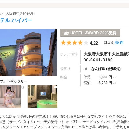
阪府 大阪市中央区難波
テル ハイパー
HOTEL AWARD 2026受賞
5つ星のうち4
4.22
口コミ
45 件
大阪府大阪市中央区難波3-
ホテル情報
06-6641-8180
最寄り
なんば駅 (徒歩5分)
料金
休憩
3,880 円 ～
フォトギャラリー
宿泊
8,230 円 ～
なんば駅から徒歩5分の好立地！お買い物やお食事に便利な立地です！ ☆ご予約は
休憩（サービスタイム）のご予約受付中！ ☆ご宿泊、サービスタイムのご利用時間
ジャグジー＆エアソープマットスペース完備の６０８号室は早い者勝ち、ご予約も頂