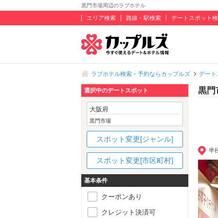
黒門市場周辺のラブホテル
エリア検索
路線・駅検索
デートスポット検
ラブホテル検索・予約ならカップルズ
デート
黒門
選択中のデートスポット
大阪府
黒門市場
スポット変更[ジャンル]
半
スポット変更[市区町村]
基本条件
クーポンあり
クレジット決済可