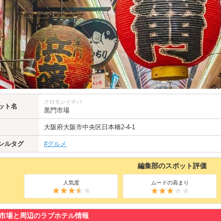
クロモンイチバ
ット名
黒門市場
大阪府
大阪市中央区
日本橋2-4-1
ンルタグ
#グルメ
編集部のスポット評価
人気度
ムードの高まり
市場と周辺のラブホテル情報