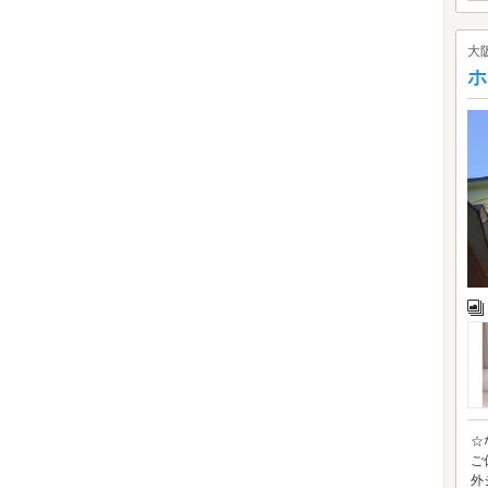
大
ホ
☆
ご
外