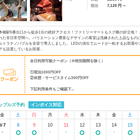
宿泊
7,120 円 ～
本橋駅6番出口から徒歩1分の絶好アクセス！ファミリーマートもスグ横の好立地！
れた非日常空間へ。バリエーション豊富なデザインの客室は洗練された上品なものに
ルトラナノバブルを全室で導入しました。 LEDの演出でムードが一転するお部屋やエ
アも設置しているお部屋...
全日利用可能クーポン（※特別期間を除く）
①宿泊1000円OFF
②休憩・サービスタイム500円OFF
下記利用条件もご確認下...
インボイス対応
ップルズ予約
金
土
日
月
火
水
木
金
土
7
8
9
10
11
12
13
14
15
8/
-
-
-
-