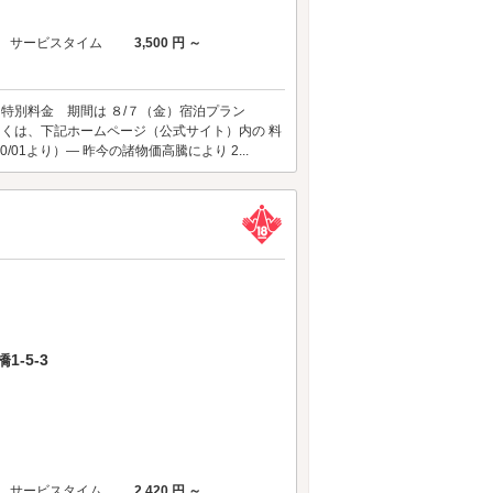
サービスタイム
3,500 円 ～
 特別料金 期間は ８/７（金）宿泊プラン
しくは、下記ホームページ（公式サイト）内の 料
01より）― 昨今の諸物価高騰により 2...
-5-3
サービスタイム
2,420 円 ～