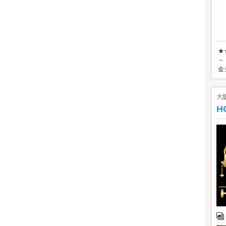
★
～
金
大
H