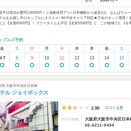
宿泊
8,000 円 ～
室平日宿泊が驚愕の6500円！☆深夜休憩アリ♪ 日本橋駅から徒歩1分、なんばウォ
テルをお探し中のカップルにオススメ♪ Wi-Fi全キャリア対応★万全のネット環境！
んと【全室6500円】！ フリータイムも平日【全室5500円】と、この地域で1、2を
.
ップルズ予約
金
土
日
月
火
水
木
金
土
7
8
9
10
11
12
13
14
15
8/
阪府 大阪市中央区日本橋
テル ジョイボックス
5つ星のうち2.5
2.90
口コミ
4 件
大阪府大阪市中央区日本橋1
ホテル情報
06-6211-9494