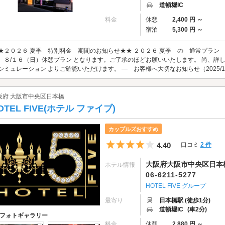
道頓堀IC
料金
休憩
2,400 円 ～
宿泊
5,300 円 ～
★２０２６ 夏季 特別料金 期間のお知らせ★★ ２０２６ 夏季 の 通常プラン
 ８/１６（日）休憩プラン となります。ご了承のほどお願いいたします。 尚、詳
シミュレーション よりご確認いただけます。 ― お客様へ大切なお知らせ（2025/10/
阪府 大阪市中央区日本橋
OTEL FIVE(ホテル ファイブ)
カップルズおすすめ
5つ星のうち4
4.40
口コミ
2 件
大阪府大阪市中央区日本橋1
ホテル情報
06-6211-5277
HOTEL FIVE グループ
最寄り
日本橋駅 (徒歩1分)
道頓堀IC
(車2分)
フォトギャラリー
料金
休憩
2,880 円 ～