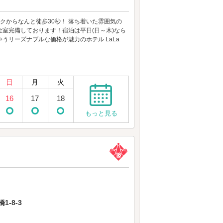
ークからなんと徒歩30秒！ 落ち着いた雰囲気の
全室完備しております！宿泊は平日(日～木)なら
争うリーズナブルな価格が魅力のホテル LaLa
日
月
火
16
17
18
もっと見る
-8-3