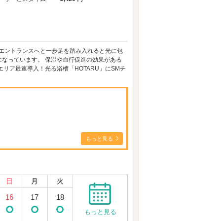
 エントランスへと一歩足を踏み入れると光に包
なっています。 保湿や血行促進の効果がある
リア最速導入！光る浴槽「HOTARU」にSMチ
もっと見る
日
月
火
16
17
18
もっと見る