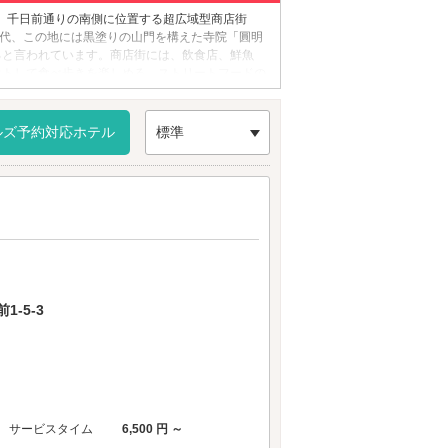
。千日前通りの南側に位置する超広域型商店街
時代、この地には黒塗りの山門を構えた寺院「圓明
ると言われています。商店街には、飲食店、鮮魚
ウトして食べ歩きを楽しめる、ストリートフードの
らもアクセスが便利です。
ルズ予約対応ホテル
標準
-5-3
サービスタイム
6,500 円 ～