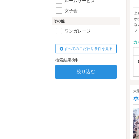
ルームサービス
女子会
全
ホ
その他
な
フ..
ワンガレージ
カ
すべてのこだわり条件を見る
8
検索結果
件
大
ホ