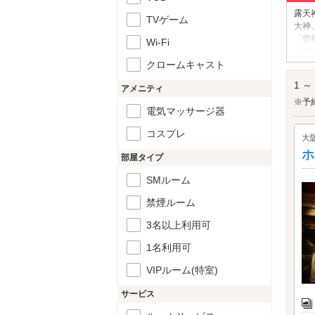
露天
TVゲーム
大神
「曽
Wi-Fi
お初
クロームキャスト
映え
露天
1 ～
アメニティ
※予
電気マッサージ器
コスプレ
大
ホ
部屋タイプ
SMルーム
禁煙ルーム
3名以上利用可
1名利用可
VIPルーム(特室)
サービス