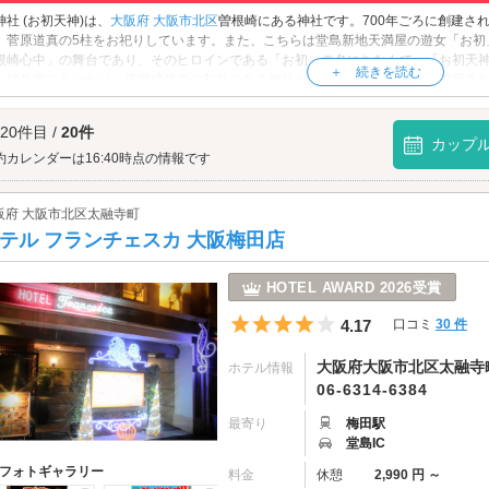
神社 (お初天神)は、
大阪府
大阪市北区
曽根崎にある神社です。700年ごろに創建さ
、菅原道真の5柱をお祀りしています。また、こちらは堂島新地天満屋の遊女「お初
根崎心中」の舞台であり、そのヒロインである「お初」の名にちなんで、「お初天
と徳兵衛にあやかり、恋愛成就のご利益のある神社とされ、恋人の聖地にも選定され
もバッチリ。参拝の後は、隣接する「
お初天神通り商店街
」で大阪グルメもお楽し
神社 (お初天神)へは、
兎我野・太融寺エリアのラブホテル
からもアクセスが便利で
 20件目 /
20件
カップ
約カレンダーは16:40時点の情報です
阪府 大阪市北区太融寺町
テル フランチェスカ 大阪梅田店
HOTEL AWARD 2026受賞
5つ星のうち4
4.17
口コミ
30 件
大阪府大阪市北区太融寺町
ホテル情報
06-6314-6384
最寄り
梅田駅
堂島IC
フォトギャラリー
料金
休憩
2,990 円 ～