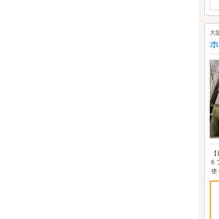
大
ホ
【
6
使