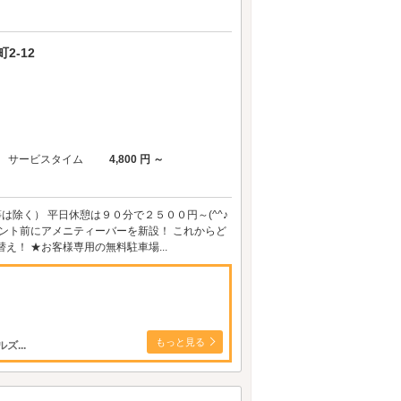
2-12
サービスタイム
4,800 円 ～
は除く） 平日休憩は９０分で２５００円～(^^♪
ント前にアメニティーバーを新設！ これからど
！ ★お客様専用の無料駐車場...
もっと見る
...