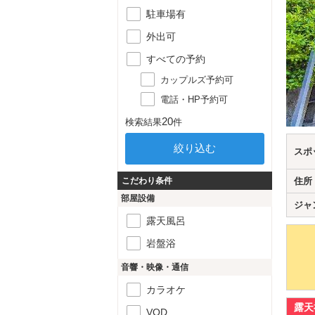
駐車場有
外出可
すべての予約
カップルズ予約可
電話・HP予約可
20
検索結果
件
スポ
こだわり条件
住所
部屋設備
ジャ
露天風呂
岩盤浴
音響・映像・通信
カラオケ
露天
VOD