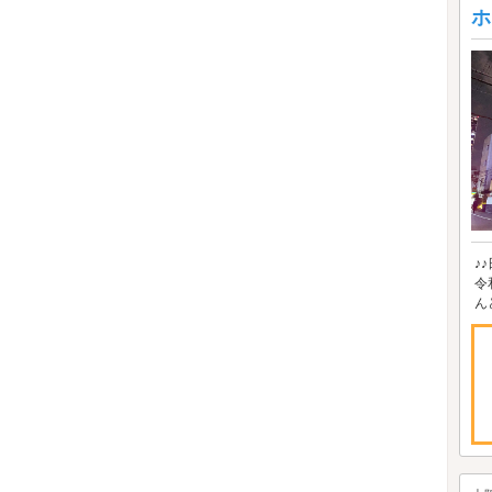
ホ
♪
令
ん