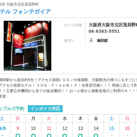
阪府 大阪市北区兎我野町
テル フォンテガイア
大阪府大阪市北区兎我野町
ホテル情報
06-6363-5551
最寄り
梅田駅
梅田駅から徒歩約5分！アクセス抜群♪ ＵＳＪや海遊館、大阪観光の帰りにもすぐに
アクセス抜群ホテル！ ＶＯＤ・ＦｒｅｅＷｉ-Ｆｉ全客室完備！！！ 用途に応じて
！！主要公共機関から全てが徒歩圏内！！ お一人様から複数名様のご利用ＯＫ！！ 
皆...
インボイス対応
ップルズ予約
土
日
月
火
水
木
金
土
日
8
9
10
11
12
13
14
15
16
8/
-
-
-