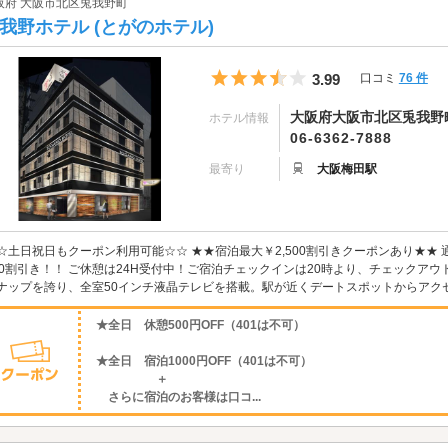
阪府 大阪市北区兎我野町
我野ホテル (とがのホテル)
5つ星のうち3.5
3.99
口コミ
76 件
大阪府大阪市北区兎我野町
ホテル情報
06-6362-7888
最寄り
大阪梅田駅
☆土日祝日もクーポン利用可能☆☆ ★★宿泊最大￥2,500割引きクーポンあり★★ 通
00割引き！！ ご休憩は24H受付中！ご宿泊チェックインは20時より、チェックアウト
ナップを誇り、全室50インチ液晶テレビを搭載。駅が近くデートスポットからアクセ
★全日 休憩500円OFF（401は不可）
★全日 宿泊1000円OFF（401は不可）
＋
さらに宿泊のお客様は口コ...