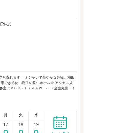
9-13
立ち寄れます！ オシャレで華やかな外観、梅田
利用できる使い勝手の良いホテル☆ アクセス抜
客室はＶＯＤ・ＦｒｅｅＷｉ-Ｆｉ全室完備！！
月
火
水
17
18
19