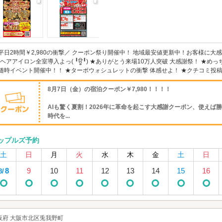
平日2時間￥2,980の衝撃／ クーポン祭り開催中！ 地域最安値更新中！お客様に大
Sヘアアイロン全室導入よっ( ╹ਊ╹) ★ありがとう来場10万人突破 大感謝祭！ ★め
随時イベント開催中！！ ★ターボウォシュレットの衝撃 体感せよ！ ★クチコミ投稿画面
8月7日（金）の宿泊クーポン￥7,980！！！！
AIも驚く夏割！2026年に革命を起こす大感謝クーポン、使えば
時代を...
ップルズ予約
土
日
月
火
水
木
金
土
日
8
9
10
11
12
13
14
15
16
8/
阪府 大阪市北区兎我野町