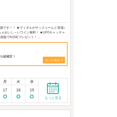
感謝です！！ ★ヴィダルがサッスゥ〜んと登場♪
っちゃおいし～いワイン無料！ ★UFOキャッチャ
でKOSEプレゼント！ ...
勝ち組確定！
もっと見る
月
火
水
17
18
19
もっと見る