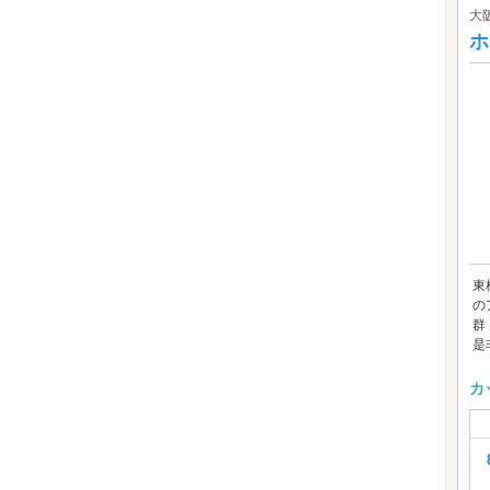
大
ホ
東
の
群
是非
カ