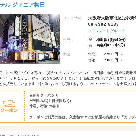
テル ジィニア梅田
大阪府大阪市北区兎我野町
ホテル情報
06-6362-8188
コンフォートグループ
最寄り
梅田駅 (徒歩10分)
南森町IC
(車5分)
料金
休憩
2,500 円 ～
宿泊
7,000 円 ～
♪日～木の宿泊７0００円均一（税込）キャンペーン中♪♪ （祝日前・特別料金設定時等
和７年２月１３日、寝具一式を新調いたしました！ 新紙幣対応しております！ フロ
どん拡充していきます☆ 快適にお過ごし頂けるようにベットマットレスを全室入れ替え
★割引クーポン★
⚫︎平日のみ(土日祝日除く)
休憩、宿泊5%割引
クーポンご利用の際は、入室後すぐにお部屋の内線より「カップルズ