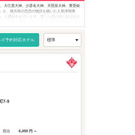
れ、大己貴大神、少彦名大神、天照皇大神、豊受姫
」と、徳兵衛の悲恋の物語を描いた人形浄瑠璃
神」と通称されています。悲しい恋の末に結ばれた
ています。夜間にはライトアップも行われ、SNS
みください。
す。
ルズ予約対応ホテル
標準
7-9
宿泊
6,490 円 ～