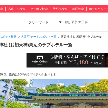
索
高速・IC検索
クーポン検索
予約可検索
地図検索
ホテルグルー
フリーワード
スポット検索
大阪府 デートスポット一覧
露天神社 (お初天神) ラブホテル
神社 (お初天神)周辺のラブホテル一覧
径0.5km圏内に20軒のラブホテルがあります