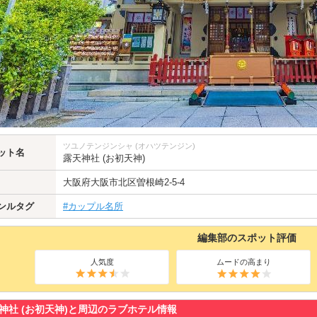
ツユノテンジンシャ (オハツテンジン)
ット名
露天神社 (お初天神)
大阪府
大阪市北区
曽根崎2-5-4
ンルタグ
#カップル名所
編集部のスポット評価
人気度
ムードの高まり
神社 (お初天神)と周辺のラブホテル情報