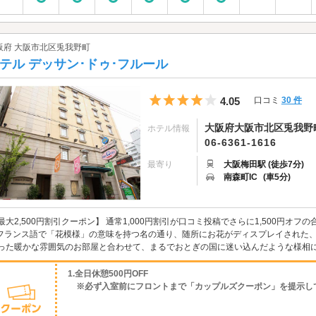
阪府 大阪市北区兎我野町
テル デッサン･ドゥ･フルール
5つ星のうち4
4.05
口コミ
30 件
大阪府大阪市北区兎我野町
ホテル情報
06-6361-1616
最寄り
大阪梅田駅 (徒歩7分)
南森町IC
(車5分)
最大2,500円割引クーポン】 通常1,000円割引が口コミ投稿でさらに1,500円オフの合計2
 フランス語で「花模様」の意味を持つ名の通り、随所にお花がディスプレイされた
った暖かな雰囲気のお部屋と合わせて、まるでおとぎの国に迷い込んだような様相に彼
1.全日休憩500円OFF
※必ず入室前にフロントまで「カップルズクーポン」を提示し