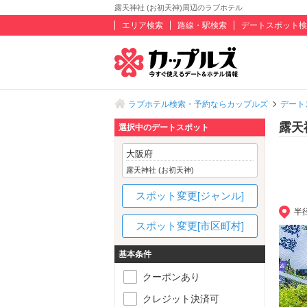
露天神社 (お初天神)周辺のラブホテル
エリア検索
路線・駅検索
デートスポット検
ラブホテル検索・予約ならカップルズ
デート
露天
選択中のデートスポット
大阪府
露天神社 (お初天神)
スポット変更[ジャンル]
半
スポット変更[市区町村]
基本条件
クーポンあり
クレジット決済可