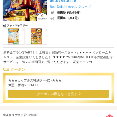
06-6744-8215
Best Delight ホテル グループ
長田駅 (徒歩5分)
長田IC
(車1分)
フォトギャラリー
新料金プランSTART！！ 土曜日も宿泊均一スタート♪ ▼▼▼▼《 クロームキ
ャスト 全室設置 いたしました 》 ▼▼▼▼ YoutubeやNETFLIX等の動画配信
サービスを、迫力の大画面でご覧いただけます。 花魁テーマの...
クーポン
★★★カップルズ特別クーポン★★★
休憩・宿泊２０％OFF
クーポン内容をもっと見る
大阪府 東大阪市若江西新町