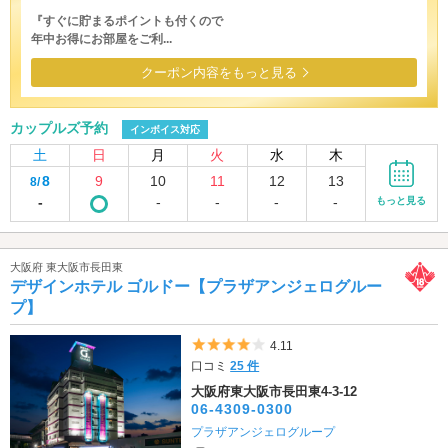
『すぐに貯まるポイントも付くので
年中お得にお部屋をご利...
クーポン内容をもっと見る
カップルズ予約
インボイス対応
土
日
月
火
水
木
8
9
10
11
12
13
8/
-
-
-
-
-
もっと見る
大阪府 東大阪市長田東
デザインホテル ゴルドー【プラザアンジェログルー
プ】
5つ星のうち4
4.11
口コミ
25 件
大阪府東大阪市長田東4-3-12
06-4309-0300
プラザアンジェログループ