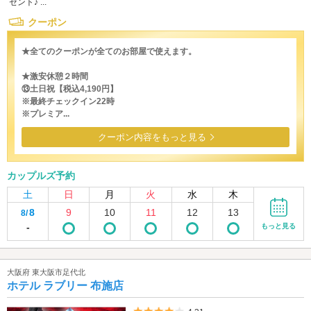
ゼント♪ ...
クーポン
★全てのクーポンが全てのお部屋で使えます。
★激安休憩２時間
⑬土日祝【税込4,190円】
※最終チェックイン22時
※プレミア...
クーポン内容をもっと見る
カップルズ予約
土
日
月
火
水
木
8
9
10
11
12
13
8/
-
もっと見る
大阪府 東大阪市足代北
ホテル ラブリー 布施店