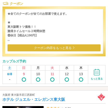
クーポン
★全てのクーポンが全てのお部屋で使えます。
★
東大阪断トツ価格！！
激得タイムセール２時間休憩
⑱休日【税込4,190円】
...
クーポン内容をもっと見る
カップルズ予約
土
日
月
火
水
木
8
9
10
11
12
13
8/
-
もっと見る
大阪府 東大阪市若江西新町
ホテル ジュエル・エレガンス東大阪