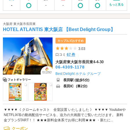
-
-
-
もっと見る
大阪府 東大阪市長田東
HOTEL ATLANTIS 東大阪店 【Best Delight Group】
カップルズおすすめ
5つ星のうち3
3.03
口コミ
67 件
大阪府東大阪市長田東4-4-30
06-4309-1178
Best Delight ホテル グループ
長田駅 (徒歩5分)
フォトギャラリー
長田IC
(車2分)
▼▼▼▼《 クロームキャスト 全室設置 いたしました 》 ▼▼▼▼ Youtubeや
NETFLIX等の動画配信サービスを、迫力の大画面でご覧いただけます。 新料
金プランSTART！！ ★★★新料金体系でお得に利用★★★ ・新たに...
クーポン