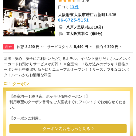
5つ星のうち3.5
3.76
口コミ
13 件
大阪府東大阪市若江西新町1-4-16
06-6725-5151
八戸ノ里駅 (徒歩10分)
東大阪荒本IC
(車5分)
休憩
3,290 円 ～
サービスタイム
5,440 円 ～
宿泊
6,790 円 ～
料金
清潔・安心・安全にご利用いただけるホテル。イベント盛りだくさん♪メンバ
ーカードお預かりサービスが好評！ ※全室均一！税サ込みのポッキリ価格ク
ーポン発行中※ 装い新たにリニューアルオープン！！リーズナブルなコンパ
クトルームからお洒落な和室...
クーポン
【全室均一！税サ込、ポッキリ価格クーポン！】
利用希望のクーポン番号をご入室後すぐにフロントまでお知らせくださ
い。
【クーポンご利用...
クーポン内容をもっと見る