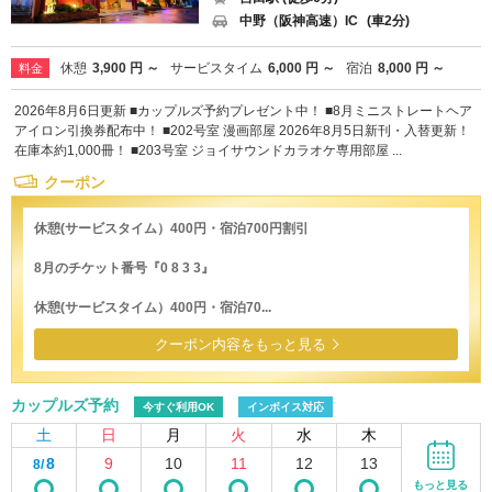
中野（阪神高速）IC
(車2分)
休憩
3,900 円 ～
サービスタイム
6,000 円 ～
宿泊
8,000 円 ～
料金
2026年8月6日更新 ■カップルズ予約プレゼント中！ ■8月ミニストレートヘア
アイロン引換券配布中！ ■202号室 漫画部屋 2026年8月5日新刊・入替更新！
在庫本約1,000冊！ ■203号室 ジョイサウンドカラオケ専用部屋 ...
クーポン
休憩(サービスタイム）400円・宿泊700円割引
8月のチケット番号『0 8 3 3』
休憩(サービスタイム）400円・宿泊70...
クーポン内容をもっと見る
カップルズ予約
今すぐ利用OK
インボイス対応
土
日
月
火
水
木
8
9
10
11
12
13
8/
もっと見る