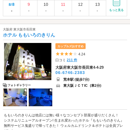
8
9
10
11
12
13
8/
-
-
-
-
-
-
もっと見る
大阪府 東大阪市長田東
ホテル ももいろのきりん
カップルズおすすめ
5つ星のうち4
4.24
口コミ
211 件
大阪府東大阪市長田東4-4-29
06-6746-2383
荒本駅 (徒歩7分)
東大阪ＪＣＴIC
(車2分)
フォトギャラリー
ももいろのきりんは他店には無い様々なコンセプト部屋が盛りだくさん！
システムリニューアルオープン! 生まれ変わったホテル『ももいろのきりん』
無料サービス鬼盛りで帰ってきた！ ウェルカムドリンク＆ポテトは全員プレ