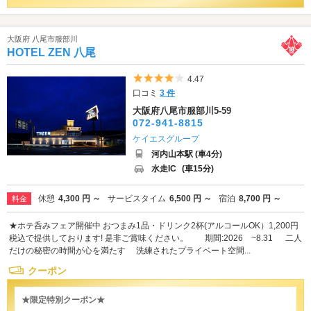
大阪府 八尾市服部川
HOTEL ZEN 八尾
5つ星のうち4
4.47
口コミ
3 件
大阪府八尾市服部川5-59
072-941-8815
ケイエスグループ
河内山本駅 (車4分)
水走IC
(車15分)
休憩
4,300 円 ～
サービスタイム
6,500 円 ～
宿泊
8,700 円 ～
料金
★ホテ呑みフェア開催中 おつまみ1品・ドリンク2杯(アルコールOK）1,200円
税込で提供しております! 是非ご賞味ください。 期間:2026 ~8.31 二人
だけの秘密の時間が心を満たす 洗練されたプライベート空間...
クーポン
★限定特別クーポン★