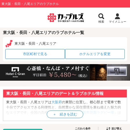
東大阪・長田・八尾エリアのラブホテル
検索
マイメニュー
東大阪・長田・八尾エリアのラブホテル一覧
東大阪・長田・八尾エリア
市区町村で見る
ホテルエリアを変更
東大阪・長田・八尾エリアのデート＆ラブホテル情報
東大阪・長田・八尾エリアは
大阪府
の東部に位置し、都心部まで電車で数
十分でアクセスできる利便性と、自然豊かな居住環境を兼ね備えた魅力的
なエリアです。全国の高校生ラガーの憧れ「
東大阪市花園ラグビー場
」は
有名ですね。また、製造業を営む企業が多く集積し、その高い技術は世界
中から評価されています。近畿大学などのキャンパスがあるため多くの学
生が暮らす街でもあります。そして歴史小説作家・司馬遼太郎ファンなら1
こだわり条件
並び替え