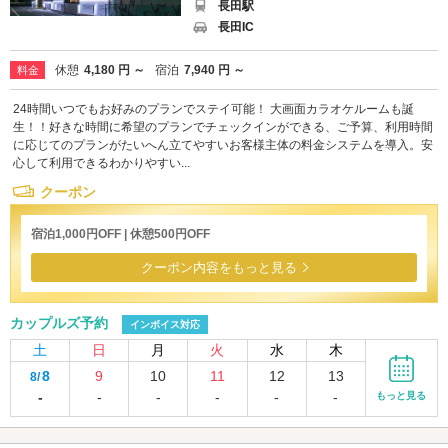
長田駅
長田IC
休憩
4,180 円 ～
宿泊
7,940 円 ～
料金
24時間いつでもお好みのプランでステイ可能！ 大画面カラオケルームも誕
生！！好きな時間に希望のプランでチェックインができる、ご予算、利用時間
に応じてのプランがたいへん立てやすいお客様主体の料金システムを導入。安
心して利用できるわかりやすい...
クーポン
宿泊1,000円OFF | 休憩500円OFF
クーポン内容をもっと見る
カップルズ予約
インボイス対応
土
日
月
火
水
木
8
9
10
11
12
13
8/
-
-
-
-
-
-
もっと見る