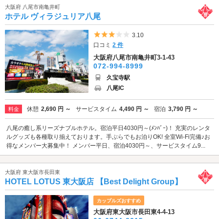
大阪府 八尾市南亀井町
ホテル ヴィラジュリア八尾
5つ星のうち3
3.10
口コミ
2 件
大阪府八尾市南亀井町3-1-43
072-994-8999
久宝寺駅
八尾IC
休憩
2,690 円 ～
サービスタイム
4,490 円 ～
宿泊
3,790 円 ～
料金
八尾の癒し系リーズナブルホテル。宿泊平日4030円～(ﾒﾝﾊﾞｰ)！ 充実のレンタ
ルグッズも各種取り揃えております。手ぶらでもお泊りOK! 全室Wi-Fi完備♪お
得なメンバー大募集中！ メンバー平日、宿泊4030円～、サービスタイム9...
大阪府 東大阪市長田東
HOTEL LOTUS 東大阪店 【Best Delight Group】
カップルズおすすめ
大阪府東大阪市長田東4-4-13