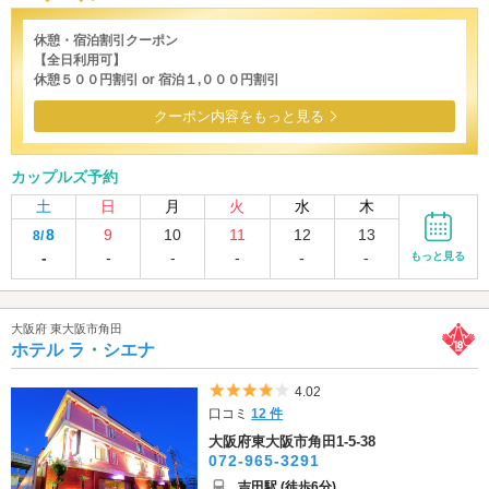
休憩・宿泊割引クーポン
【全日利用可】
休憩５００円割引 or 宿泊１,０００円割引
クーポン内容をもっと見る
カップルズ予約
土
日
月
火
水
木
8
9
10
11
12
13
8/
-
-
-
-
-
-
もっと見る
大阪府 東大阪市角田
ホテル ラ・シエナ
5つ星のうち4
4.02
口コミ
12 件
大阪府東大阪市角田1-5-38
072-965-3291
吉田駅 (徒歩6分)