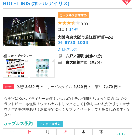
HOTEL IRIS (ホテル アイリス)
カップルズおすすめ
5つ星のうち3.5
3.83
口コミ
14 件
大阪府東大阪市若江西新町4-2-2
06-6729-1038
DHホテルズ
八戸ノ里駅 (徒歩21分)
フォトギャラリー
東大阪荒本IC
(車7分)
休憩
3,620 円 ～
サービスタイム
5,820 円 ～
宿泊
7,470 円 ～
料金
☆全室にReFaドライヤー完備！いつものホテル時間をちょっと快適に♪ ☆ク
ラフトビールも無料！ウェルカムドリンクとしてお楽しみいただけます♪ ☆サ
ウナ付き特別室あり！お部屋でゆっくりプライベートサウナを楽しめます♪ ☆
タバ...
カップルズ予約
インボイス対応
土
日
月
火
水
木