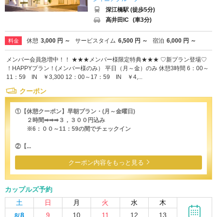
深江橋駅 (徒歩5分)
高井田IC
(車3分)
休憩
3,000 円 ～
サービスタイム
6,500 円 ～
宿泊
6,000 円 ～
料金
メンバー会員急増中！！ ★★★メンバー様限定特典★★★ ♡新プラン登場♡
！HAPPYプラン！(メンバー様のみ） 平日（月～金）のみ 休憩3時間 6：00～
11：59 IN ￥3,300 12：00～17：59 IN ￥4,...
クーポン
①【休憩クーポン】早朝プラン・(月～金曜日)
２時間➡➡➡３，３００円込み
※6：００～11：59の間でチェックイン
②【...
クーポン内容をもっと見る
カップルズ予約
土
日
月
火
水
木
8
9
10
11
12
13
8/