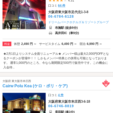
5つ星のうち4
4.31
口コミ
64 件
大阪府東大阪市足代北1-3-8
06-6784-6128
ドリームパークホテルズ＆リゾートグループ
布施駅 (徒歩9分)
高井田IC
(車9分)
休憩
2,490 円 ～
サービスタイム
6,490 円 ～
宿泊
6,990 円 ～
料金
★2月1日よりシステム全面リニューアル★ メンバー様は最大2,000円OFFとな
るクーポンが登場中！！ しかもメンバー特典との併用も可能となっておりま
す。 通常1,000円のところ、今なら期間限定500円で販売中です。この機会に
入会待...
大阪府 東大阪市本庄西
Cairw Polu Kea (ケロ・ポリ・ケア)
口コミ
4 件
大阪府東大阪市本庄西3-6-18
06-6746-8819
長田駅 (車3分)