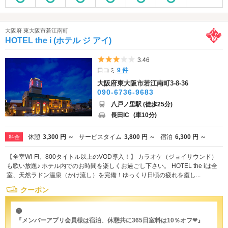
大阪府 東大阪市若江南町
HOTEL the i (ホテル ジ アイ)
5つ星のうち3
3.46
口コミ
9 件
大阪府東大阪市若江南町3-8-36
090-6736-9683
八戸ノ里駅 (徒歩25分)
長田IC
(車10分)
休憩
3,300 円 ～
サービスタイム
3,800 円 ～
宿泊
6,300 円 ～
料金
【全室Wi-Fi、800タイトル以上のVOD導入！】 カラオケ（ジョイサウンド）
も歌い放題♪ ホテル内でのお時間を楽しくお過ごし下さい。 HOTEL the iは全
室、天然ラドン温泉（かけ流し）を完備！ゆっくり日頃の疲れを癒し...
クーポン
❶
『メンバーアプリ会員様は宿泊、休憩共に365日室料は10％オフ❤︎』