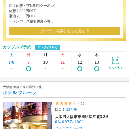
①【休憩・宿泊割引クーポン】
休憩 1,000円OFF
宿泊 2,000円OFF
・メンバーズ割引併用不可...
クーポン内容をもっと見る
カップルズ予約
インボイス対応
土
日
月
火
水
木
8
9
10
11
12
13
8/
-
-
-
もっと見る
大阪府 大阪市東成区深江北
ホテル フルーラ
5つ星のうち4
4.26
口コミ
127 件
大阪府大阪市東成区深江北3-2-6
06-6977-1001
ジィニアグループ