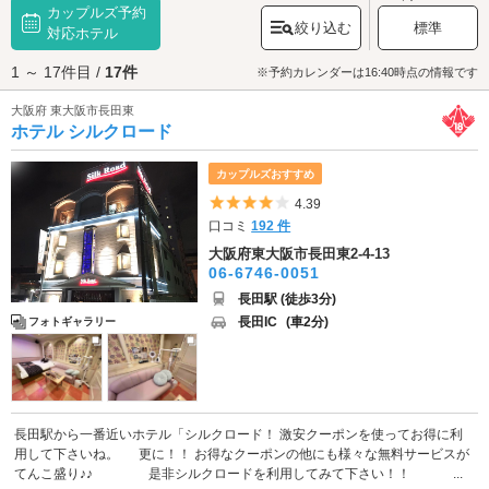
カップルズ予約
度は訪れたいのが「八戸ノ里駅」から徒歩圏にある「
司馬遼太郎記念館
」
絞り込む
標準
です！司馬遼太郎の自宅と隣接した博物館からは、実際の書斎を見学でき
対応ホテル
ます。館内には司馬遼太郎が執筆時に使用した約2万冊もの資料が展示され
1 ～ 17件目 /
17件
ているので、「これは"城塞"を書いたときの資料かな」などと想像を巡らせ
※予約カレンダーは16:40時点の情報です
ながら見学すると楽しいですよ。最寄り駅周辺には「
八戸ノ里商店街
」が
大阪府 東大阪市長田東
あります。帰り道にぶらりと立ち寄ってみましょう。司馬遼太郎も通った
ホテル シルクロード
と言われているレトロな喫茶店などがありますよ。東大阪・長田・八尾エ
リアでデートを楽しんだ後は、ラブホテルでよりロマンチックに過ごした
いですね。このエリアのラブホテルは「東大阪ジャンクション」や「東大
カップルズおすすめ
阪南インター」、「布施駅」近隣に点在しています。スムーズにエスコー
5つ星のうち4
4.39
トできるようにカップルズ予約しておくことをおすすめします。さっそく
口コミ
192 件
ホテルをチェックしてみましょう。
大阪府東大阪市長田東2-4-13
06-6746-0051
長田駅 (徒歩3分)
長田IC
(車2分)
フォトギャラリー
長田駅から一番近いホテル「シルクロード！ 激安クーポンを使ってお得に利
用して下さいね。 更に！！ お得なクーポンの他にも様々な無料サービスが
てんこ盛り♪♪ 是非シルクロードを利用してみて下さい！！ ...