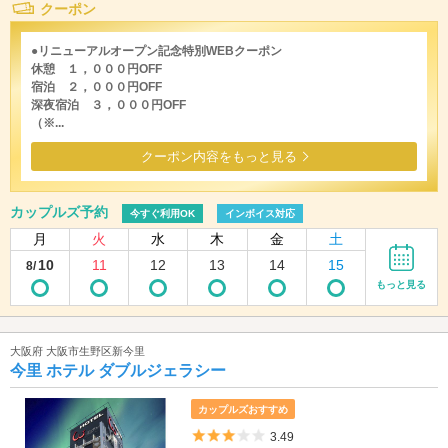
クーポン
●リニューアルオープン記念特別WEBクーポン
休憩 １，０００円OFF
宿泊 ２，０００円OFF
深夜宿泊 ３，０００円OFF
（※...
クーポン内容をもっと見る
カップルズ予約
今すぐ利用OK
インボイス対応
月
火
水
木
金
土
10
11
12
13
14
15
8/
もっと見る
大阪府 大阪市生野区新今里
今里 ホテル ダブルジェラシー
カップルズおすすめ
5つ星のうち3
3.49