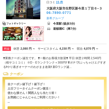
口コミ
15 件
大阪府大阪市生野区新今里１丁目６−３
06-7890-0771
新希グループ
今里駅 (徒歩3分)
フォトギャラリー
道頓堀IC
(車7分)
休憩
2,080 円 ～
サービスタイム
4,150 円 ～
宿泊
4,070 円 ～
料金
❣️業務クーポン誕生です。 ❣️一般のお客様大歓迎❣️ 平日 休憩２時間 2,540円
（税サコミコミ） ※D・Eランクランク＋300円!! ❣️ガチで❗️ぶっちゃけエグすぎ
る❗️やり過ぎオーナーのわがまま改装❗️ 新Dランク誕...
クーポン
全クーポン値下げ！値下げ！
土日フリータイムクーポン復活！
使わな損そん！関西人なら当たり前！
お気軽にじゃんじゃんご利用ください！
...