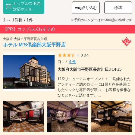
カップルズ予約
で、開催当日は主会場「巽(たつみ)公園」に多くの見物客が訪れます。観光
絞り込む
標準
地としては、大坂相撲に縁の深い「成恩寺(じょうおんじ)」や、厄除けのパ
対応ホテル
ワースポット「
生野神社
」、平穏安寧・病気平癒などのご利益のある「
御
1 ～ 1件目 /
1件
幸森天神宮
」などがあります。JR寺田町駅が最寄りの「生野商店街」は、
※予約カレンダーは16:30時点の情報です
約1㎞にわたり、5つの商店街が連なるショッピング・グルメスポット。商
【PR】カップルズおすすめ
店街には古くから続くお店もあり、どこか昔懐かしい雰囲気が漂っていま
す。大阪市生野区には、パーティールームあり、コスプレグッズのレンタ
大阪府 大阪市平野区長吉川辺
ルOKのホテルがあります。大阪市生野区でラブホテルをお探しの際は、ク
ホテル M'S倶楽部大阪平野店
ーポン・事前予約でお得に利用ができる『カップルズ』におまかせくださ
い。
5つ星のうち3.5
3.50
口コミ
9 件
大阪府大阪市平野区長吉川辺3-14-35
11/2リニューアルオープン！！！ 洗練された
アンティーク調のロビーには黒と赤を基調に
したシックな雰囲気が漂い、 お客様を優雅な
ひとときへと誘います。 ...