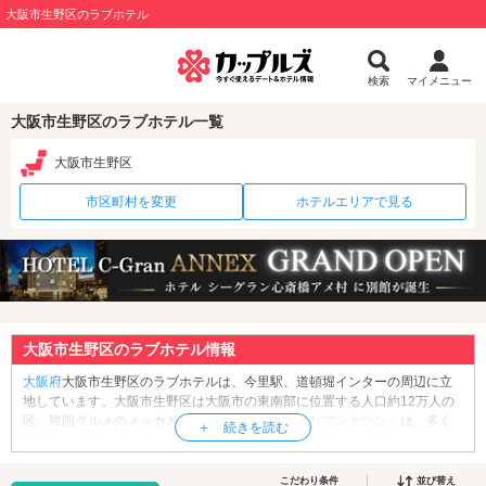
大阪市生野区のラブホテル
検索
マイメニュー
大阪市生野区のラブホテル一覧
大阪市生野区
市区町村を変更
ホテルエリアで見る
大阪市生野区のラブホテル情報
大阪府
大阪市生野区のラブホテルは、今里駅、道頓堀インターの周辺に立
地しています。大阪市生野区は大阪市の東南部に位置する人口約12万人の
区。韓国グルメのメッカとしても有名な「
生野コリアンタウン
」は、多く
の韓流ファンで賑わう場所です。こちらは食べ歩きを楽しんだり、キムチ
やトッポギなど、韓国の食材のお買い物をするのに便利です。また、夏と
秋に行われるだんじり祭り「生野まつり」は大阪市生野区最大のお祭り
こだわり条件
並び替え