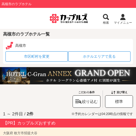
高槻市のラブホテル
検索
マイメニュー
高槻市のラブホテル一覧
高槻市
市区町村を変更
ホテルエリアで見る
こだわり条件
並び替え
絞り込む
標準
1 ～ 2件目 /
2件
※予約カレンダーは04:20時点の情報です
【PR】カップルズおすすめ
大阪府 枚方市招提大谷