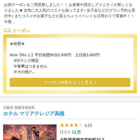
お得クーポンをご用意致しました！！ お食事や貸出しアメニティが新しくな
りました★ 女性に大人気のコスメも揃ってます♪ 女子会などのプラン予約も受
付中♪ またコスメやお菓子などが貰えちゃうイベントも日替わりで実施中！！
今後...
クーポン
★休憩★
New【No.１】平日休憩90分2,490円 土日祝3,490円
※Dランク限定
※食事はつきません
※その他ク...
クーポン内容をもっと見る
大阪府 高槻市若松町
ホテル マリアテレジア高槻
5つ星のうち4
4.23
口コミ
14 件
大阪府高槻市若松町10-2