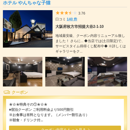
ホテル やんちゃな子猫
5つ星のうち3.5
3.76
口コミ
140 件
大阪府枚方市招提大谷2-1-10
地域最安級、クーポン内容リニューアル致し
ました！ さらに... ◆当店では(土日限定)で、
サービスタイム得得くじ配布中◆ ※詳しくは
ギャラリーをク...
クーポン
★☆★特典その①★☆★
■宿泊クーポン ご利用料金より500円割引
※お食事は有料となります。（メンバー割引あり）
※朝食・ドリンク付...
クーポン内容をもっと見る