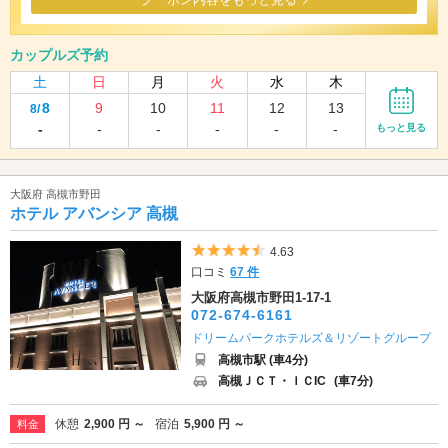
カップルズ予約
土
日
月
火
水
木
8
9
10
11
12
13
8/
-
-
-
-
-
-
もっと見る
大阪府 高槻市野田
ホテル アバンシア 高槻
5つ星のうち4.5
4.63
口コミ
67 件
大阪府高槻市野田1-17-1
072-674-6161
ドリームパークホテルズ＆リゾートグループ
高槻市駅 (車4分)
高槻ＪＣＴ・ＩＣIC
(車7分)
休憩
2,900 円 ～
宿泊
5,900 円 ～
料金