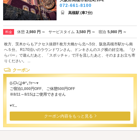
072-661-8100
高槻駅 (車7分)
休憩
2,980 円 ～
サービスタイム
3,580 円 ～
宿泊
5,980 円 ～
料金
枚方、茨木からもアクセス抜群‼ 枚方大橋から北へ5分、阪急高槻市駅から南
へ５分。 R170沿いのラウンドワンさん、ドンキさんのスグ横の好立地。 「ひ
らパー」で遊んだあと、「スポッチャ」で汗を流したあと、そのままお立ち寄
りください。 ...
クーポン
((•̤ᗜ•̤ॢ)✲*｡ﾜｧ〜♥︎
ご宿泊1,000円OFF、 ご休憩500円OFF
※8/11～8/15はご使用できません
♥Y...
クーポン内容をもっと見る