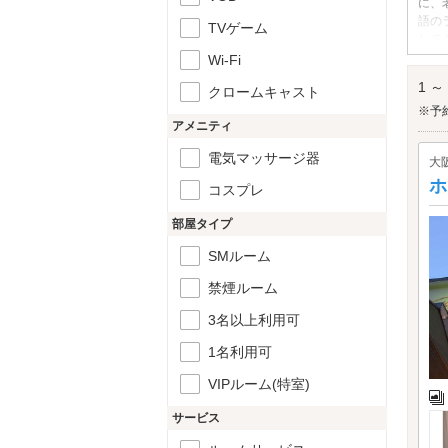
に、
語の
TVゲーム
して
笑い
Wi-Fi
なん
1 ～
クロームキャスト
※予
アメニティ
電気マッサージ器
大
ホ
コスプレ
部屋タイプ
SMルーム
禁煙ルーム
3名以上利用可
1名利用可
VIPルーム(特室)
サービス