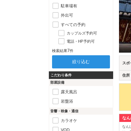
駐車場有
外出可
すべての予約
カップルズ予約可
電話・HP予約可
7
検索結果
件
スポ
こだわり条件
住所
部屋設備
露天風呂
岩盤浴
音響・映像・通信
なん
カラオケ
なんば
VOD