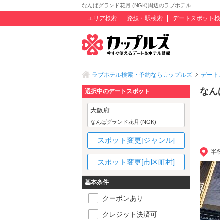
なんばグランド花月 (NGK)周辺のラブホテル
エリア検索
路線・駅検索
デートスポット検
ラブホテル検索・予約ならカップルズ
デート
なん
選択中のデートスポット
大阪府
なんばグランド花月 (NGK)
スポット変更[ジャンル]
半
スポット変更[市区町村]
基本条件
クーポンあり
クレジット決済可