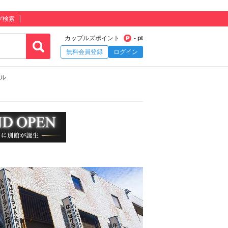
プ検索
カップルズポイント
- pt
無料会員登録
ログイン
テル