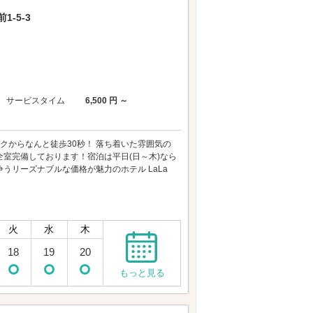
-5-3
サービスタイム
6,500 円 ～
ークからなんと徒歩30秒！ 落ち着いた雰囲気の
全室完備しております！宿泊は平日(日～木)なら
争うリーズナブルな価格が魅力のホテル LaLa
火
水
木
18
19
20
もっと見る