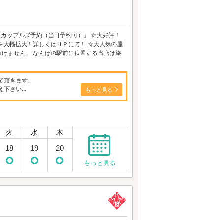
「カップルズ予約（当日予約可）」 ☆大好評！
を大幅拡大！詳しくはＨＰにて！ ☆大人気の屋
けません。 なんばの駅前に位置する当店は旅
て頂きます。
さい...
もっと見る
火
水
木
18
19
20
もっと見る