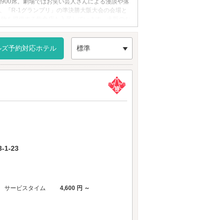
900席。劇場ではお笑い芸人さんによる漫談や落
、「R-1グランプリ」の準決勝大阪大会の会場と
名物を提供する飲食店も入居しています。大阪のお
リアのラブホテル
からもアクセスが便利です。
ルズ予約対応ホテル
標準
1-23
サービスタイム
4,600 円 ～