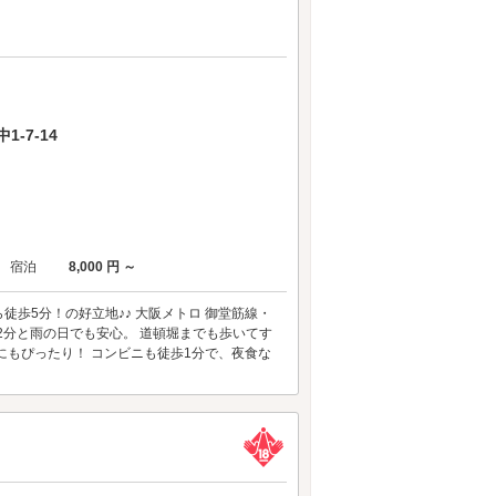
-7-14
宿泊
8,000 円 ～
徒歩5分！の好立地♪♪ 大阪メトロ 御堂筋線・
2分と雨の日でも安心。 道頓堀までも歩いてす
にもぴったり！ コンビニも徒歩1分で、夜食な