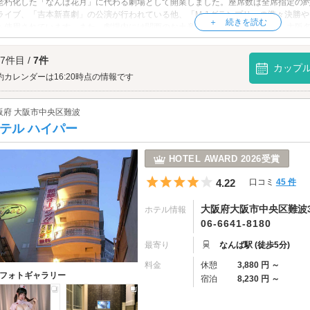
老朽化した「なんば花月」に代わる劇場として開業しました。座席数は全席指定の約
ライブ、「吉本新喜劇」の公演が行われている他、「M-1グランプリ」の準々決勝や
も使用されています。また、劇場内には関西のお土産を取り扱うショップや、大阪
の聖地に出かけてみませんか？
ばグランド花月 (NGK)へは、
なんば・心斎橋エリアのラブホテル
、
日本橋(大阪)エ
 7件目 /
7件
カップ
約カレンダーは16:20時点の情報です
阪府 大阪市中央区難波
テル ハイパー
HOTEL AWARD 2026受賞
5つ星のうち4
4.22
口コミ
45 件
大阪府大阪市中央区難波3-
ホテル情報
06-6641-8180
最寄り
なんば駅 (徒歩5分)
料金
休憩
3,880 円 ～
フォトギャラリー
宿泊
8,230 円 ～