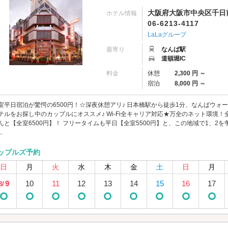
大阪府大阪市中央区千日前1
ホテル情報
06-6213-4117
LaLaグループ
最寄り
なんば駅
道頓堀IC
料金
休憩
2,300 円 ～
宿泊
8,000 円 ～
室平日宿泊が驚愕の6500円！☆深夜休憩アリ♪ 日本橋駅から徒歩1分、なんばウォ
テルをお探し中のカップルにオススメ♪ Wi-Fi全キャリア対応★万全のネット環境！
んと【全室6500円】！ フリータイムも平日【全室5500円】と、この地域で1、2を
.
ップルズ予約
日
月
火
水
木
金
土
日
月
9
10
11
12
13
14
15
16
17
8/