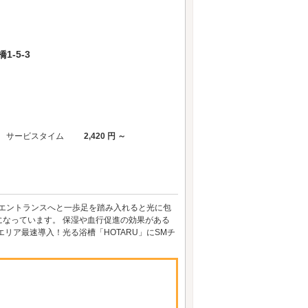
-5-3
サービスタイム
2,420 円 ～
 エントランスへと一歩足を踏み入れると光に包
なっています。 保湿や血行促進の効果がある
リア最速導入！光る浴槽「HOTARU」にSMチ