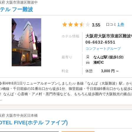
阪府 大阪市浪速区難波中
テル フー難波
5つ星のうち3.5
3.55
口コミ
1 件
大阪府大阪市浪速区難波中1
ホテル情報
06-6632-6551
コンフォートグループ
最寄り
なんば駅 (徒歩1分)
湊町IC
料金
休憩
3,000 円 ～
令和4年8月1日リニューアルオープンしました♪♪ 各線「なんば（大阪難波）駅」から
つ橋線・千日前線の31番出口から徒歩1分、御堂筋線・千日前線6番出口からも徒歩
！ なんば・心斎橋・アメ村・黒門市場なども、もちろん徒歩圏内で大阪観光の拠点
.
阪府 大阪市中央区日本橋
OTEL FIVE(ホテル ファイブ)