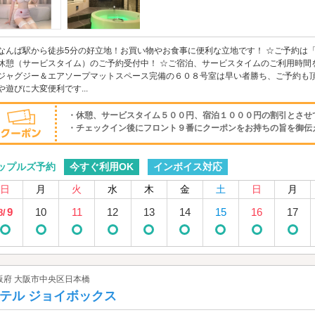
なんば駅から徒歩5分の好立地！お買い物やお食事に便利な立地です！ ☆ご予約は
休憩（サービスタイム）のご予約受付中！ ☆ご宿泊、サービスタイムのご利用時間
ジャグジー＆エアソープマットスペース完備の６０８号室は早い者勝ち、ご予約も頂
や遊びに大変便利です...
・休憩、サービスタイム５００円、宿泊１０００円の割引とさせ
・チェックイン後にフロント９番にクーポンをお持ちの旨を御伝え下
今すぐ利用OK
インボイス対応
ップルズ予約
日
月
火
水
木
金
土
日
月
9
10
11
12
13
14
15
16
17
8/
阪府 大阪市中央区日本橋
テル ジョイボックス