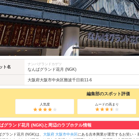
ナンバグランドカゲツ
ット名
なんばグランド花月 (NGK)
大阪府
大阪市中央区
難波千日前11-6
編集部のスポット評価
人気度
ムードの高まり
ばグランド花月 (NGK)と周辺のラブホテル情報
グランド花月 (NGK)は、
大阪府
大阪市中央区
にある吉本興業が運営するお笑い・喜