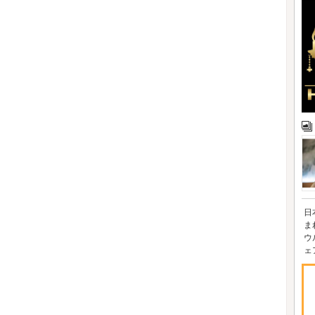
日
ま
ウ
ェ