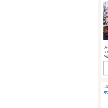
カ
すのでフロントまで٩
大
ホ