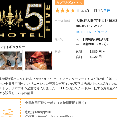
カップルズおすすめ
5つ星のうち4
4.40
口コミ
2 件
大阪府大阪市中央区日本橋1
ホテル情報
06-6211-5277
HOTEL FIVE グループ
最寄り
日本橋駅 (徒歩1分)
道頓堀IC
(車2分)
フォトギャラリー
料金
休憩
2,880 円 ～
宿泊
7,120 円 ～
本橋駅6番出口から徒歩1分の絶好アクセス！ファミリーマートもスグ横の好立地！
れた非日常空間へ。バリエーション豊富なデザインの客室は洗練された上品なものに
ルトラナノバブルを全室で導入しました。 LEDの演出でムードが一転するお部屋やエ
アも設置しているお部屋...
全日利用可能クーポン（※特別期間を除く）
①宿泊1000円OFF
②休憩・サービスタイム500円OFF