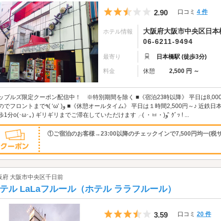
5つ星のうち2.5
2.90
口コミ
4 件
大阪府大阪市中央区日本橋1
ホテル情報
06-6211-9494
最寄り
日本橋駅 (徒歩3分)
料金
休憩
2,500 円 ～
ップルズ限定クーポン配信中！ ※特別期間を除く ■《宿泊23時以降》 平日は8,0
( ‘ω’ )و ■《休憩オールタイム》 平日は１時間2,500円～♪ 近鉄日本橋駅、大阪メトロ日本橋駅共通の7番出口より
徒歩1分o(･ω･｡) ギリギリまでご滞在していただけます╭( ・ㅂ・)و ̑̑ ｸﾞｯ ! ...
①ご宿泊のお客様→23:00以降のチェックインで7,500円均一(税サ
阪府 大阪市中央区千日前
テル LaLaフルール（ホテル ララフルール）
5つ星のうち3.5
3.59
口コミ
20 件