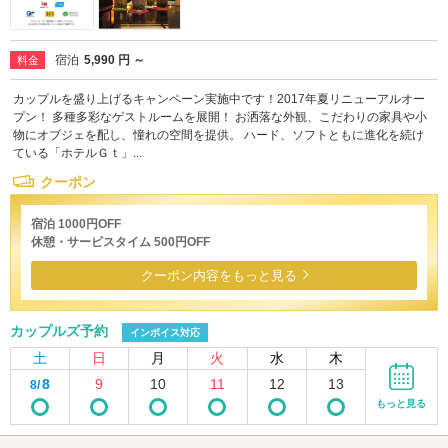
宿泊
5,990 円 ～
料金
カップルを盛り上げるキャンペーン実施中です！2017年夏リニューアルオー
プン！ 多種多彩なゲストルームを展開！ お洒落な外観、こだわりの家具や小
物にオブジェを配し、憧れの空間を提供。 ハード、ソフトともに進化を続け
ている「ホテルＧｔ」...
クーポン
宿泊 1000円OFF
休憩・サービスタイム 500円OFF
クーポン内容をもっと見る
カップルズ予約
インボイス対応
土
日
月
火
水
木
8
9
10
11
12
13
8/
もっと見る