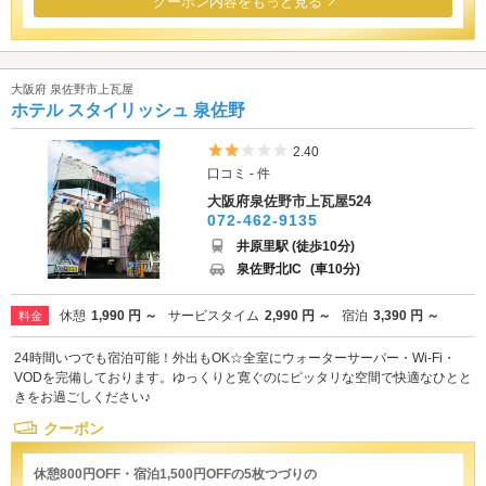
クーポン内容をもっと見る
大阪府 泉佐野市上瓦屋
ホテル スタイリッシュ 泉佐野
5つ星のうち2
2.40
口コミ - 件
大阪府泉佐野市上瓦屋524
072-462-9135
井原里駅 (徒歩10分)
泉佐野北IC
(車10分)
休憩
1,990 円 ～
サービスタイム
2,990 円 ～
宿泊
3,390 円 ～
料金
24時間いつでも宿泊可能！外出もOK☆全室にウォーターサーバー・Wi-Fi・
VODを完備しております。ゆっくりと寛ぐのにピッタリな空間で快適なひとと
きをお過ごしください♪
クーポン
休憩800円OFF・宿泊1,500円OFFの5枚つづりの