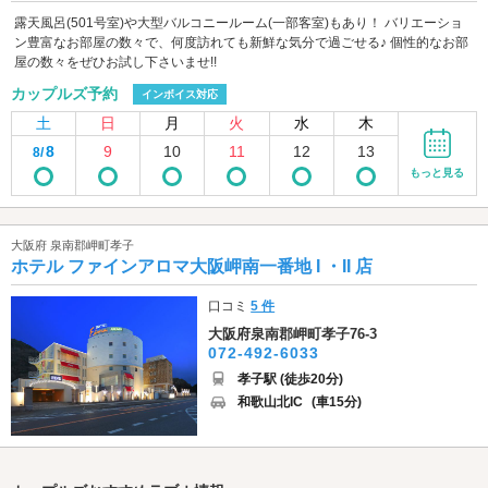
露天風呂(501号室)や大型バルコニールーム(一部客室)もあり！ バリエーショ
ン豊富なお部屋の数々で、何度訪れても新鮮な気分で過ごせる♪ 個性的なお部
屋の数々をぜひお試し下さいませ!!
カップルズ予約
インボイス対応
土
日
月
火
水
木
8
9
10
11
12
13
8/
もっと見る
大阪府 泉南郡岬町孝子
ホテル ファインアロマ大阪岬南一番地 I ・II 店
口コミ
5 件
大阪府泉南郡岬町孝子76-3
072-492-6033
孝子駅 (徒歩20分)
和歌山北IC
(車15分)