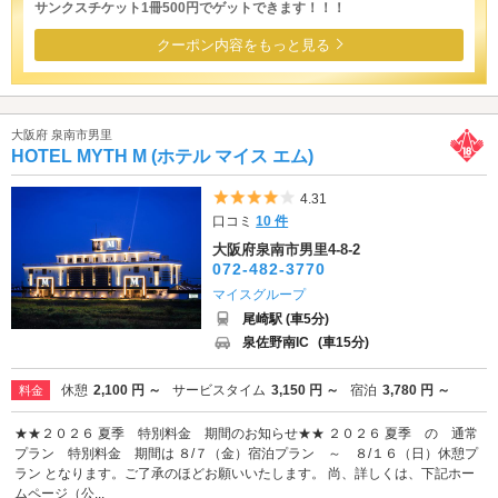
サンクスチケット1冊500円でゲットできます！！！
クーポン内容をもっと見る
大阪府 泉南市男里
HOTEL MYTH M (ホテル マイス エム)
5つ星のうち4
4.31
口コミ
10 件
大阪府泉南市男里4-8-2
072-482-3770
マイスグループ
尾崎駅 (車5分)
泉佐野南IC
(車15分)
休憩
2,100 円 ～
サービスタイム
3,150 円 ～
宿泊
3,780 円 ～
料金
★★２０２６ 夏季 特別料金 期間のお知らせ★★ ２０２６ 夏季 の 通常
プラン 特別料金 期間は ８/７（金）宿泊プラン ～ ８/１６（日）休憩プ
ラン となります。ご了承のほどお願いいたします。 尚、詳しくは、下記ホー
ムページ（公...