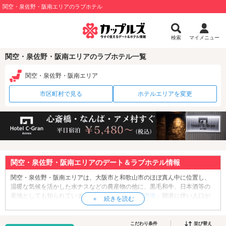
関空・泉佐野・阪南エリアのラブホテル
検索
マイメニュー
関空・泉佐野・阪南エリアのラブホテル一覧
関空・泉佐野・阪南エリア
市区町村で見る
ホテルエリアを変更
関空・泉佐野・阪南エリアのデート＆ラブホテル情報
関空・泉佐野・阪南エリアは、大阪市と和歌山市のほぼ真ん中に位置し、
温暖な気候を活かした水ナスなどの農産物の他に、黒毛和牛、日本酒等の
産地としても知られています。近年は「
関西国際空港
」開港に伴い人口が
増加。住宅地としても栄え、商業・サービス業も盛んです。このエリアで
デートをするなら、「
りんくうプレミアムアウトレット
」は外せません。
200軒近くのショップが並ぶ大規模なアウトレット。お買い物だけでなく、
こだわり条件
並び替え