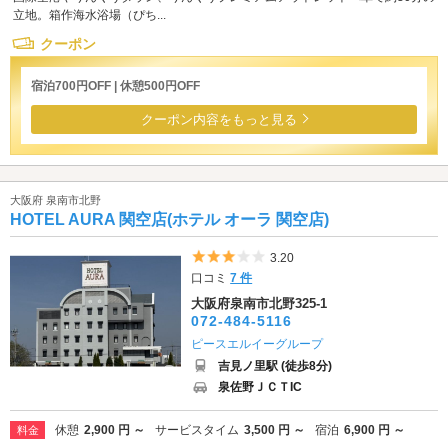
立地。箱作海水浴場（ぴち...
クーポン
宿泊700円OFF | 休憩500円OFF
クーポン内容をもっと見る
大阪府 泉南市北野
HOTEL AURA 関空店(ホテル オーラ 関空店)
5つ星のうち3
3.20
口コミ
7 件
大阪府泉南市北野325-1
072-484-5116
ピースエルイーグループ
吉見ノ里駅 (徒歩8分)
泉佐野ＪＣＴIC
休憩
2,900 円 ～
サービスタイム
3,500 円 ～
宿泊
6,900 円 ～
料金