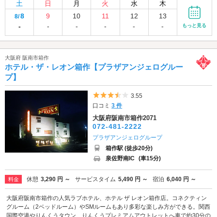
土
日
月
火
水
木
8
9
10
11
12
13
8/
-
-
-
-
-
-
もっと見る
大阪府 阪南市箱作
ホテル・ザ・レオン箱作【プラザアンジェログルー
プ】
5つ星のうち3.5
3.55
口コミ
3 件
大阪府阪南市箱作2071
072-481-2222
プラザアンジェログループ
箱作駅 (徒歩20分)
泉佐野南IC
(車15分)
休憩
3,290 円 ～
サービスタイム
5,490 円 ～
宿泊
6,040 円 ～
料金
大阪府阪南市箱作の人気ラブホテル、ホテル ザ レオン箱作店。コネクティン
グルーム（2ベッドルーム）やSMルームもあり多彩な楽しみ方ができる。関西
国際空港やりんくうタウン、りんくうプレミアムアウトレットへ車で約30分の