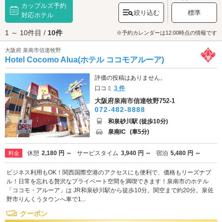
カップルズ予約
グルメやカフェなど一日中楽しめます。アクティブなお2人には、「
泉南り
絞り込む
標準
んくう公園
対応ホテル
」がおすすめです。
大阪府
の海を一望できる公園内には高さ約
15メートルのアスレチックや、サッカーグラウンドなどのアクティビティ
1 ～ 10件目 /
10件
エリア、バーベキュー場、テラス席の飲食店、地元ならではの食材が並ぶ
※予約カレンダーは12:00時点の情報です
マルシェ（市場）、気軽にアウトドアを楽しめるグランピングエリアがあ
大阪府 泉南市信達牧野
ります。アウトドア派なカップルには絶対おすすめのスポット。ぜひ訪れ
Hotel Cocomo Alua(ホテル ココモアルーア)
てみてくださいね。デートの最終地点といえばやっぱりラブホテル。この
エリアのラブホテルは「国道26号線」沿いに点在しています。あらかじめ
ホテルを予約しておけば、「どこも満室で解散ムード！？」なんていうト
評価の投稿はありません。
ラブルを回避できるでしょう。もちろんカップルズ予約のできるホテルも
口コミ
3 件
あります♪さっそくラブホテルの情報をチェックしてみてください。
大阪府泉南市信達牧野752-1
072-482-8888
和泉砂川駅 (徒歩10分)
泉南IC
(車5分)
休憩
2,180 円 ～
サービスタイム
3,940 円 ～
宿泊
5,480 円 ～
料金
ビジネス利用もOK！関西国際空港のアクセスにも便利で、価格もリーズナブ
ル！日常を忘れる贅沢なプライベート空間を満喫できます！泉南市のホテル
「ココモ・アルーア」は JR和泉砂川駅から徒歩10分。関空まで約20分。泉佐
野市りんくうタウンへ車で1...
クーポン