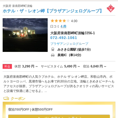
大阪府 泉南郡岬町淡輪
ホテル・ザ・レオン岬【プラザアンジェログループ】
5つ星のうち4
4.00
口コミ
4 件
大阪府泉南郡岬町淡輪3356-1
072-492-1061
プラザアンジェログループ
みさき公園駅 (徒歩7分)
泉南IC
(車14分)
休憩
3,290 円 ～
サービスタイム
5,490 円 ～
宿泊
6,040 円 ～
料金
大阪府泉南郡岬町の人気ラブホテル、ホテル ザ レオン岬店。和歌山市内、ポ
ルトヨーロッパ、黒潮市場へもお車で約30分の立地。淡輪ときめきビーチへも
アクセスが抜群。プラザアンジェログループが誇るクオリティの高いサービス
と設備で快適に過ごせるよ。...
クーポン
宿泊700円OFF | 休憩500円OFF