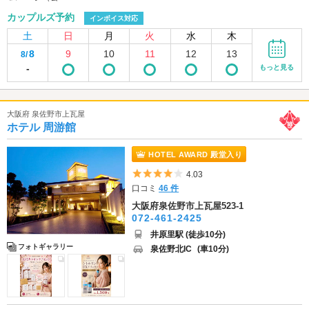
カップルズ予約
インボイス対応
土
日
月
火
水
木
8
9
10
11
12
13
8/
-
もっと見る
大阪府 泉佐野市上瓦屋
ホテル 周游館
HOTEL AWARD 殿堂入り
5つ星のうち4
4.03
口コミ
46 件
大阪府泉佐野市上瓦屋523-1
072-461-2425
井原里駅 (徒歩10分)
フォトギャラリー
泉佐野北IC
(車10分)