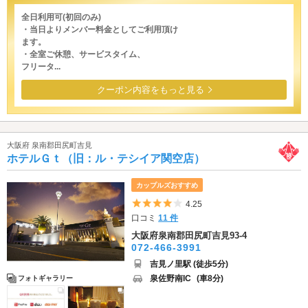
全日利用可(初回のみ)
・当日よりメンバー料金としてご利用頂け
ます。
・全室ご休憩、サービスタイム、
フリータ...
クーポン内容をもっと見る
大阪府 泉南郡田尻町吉見
ホテルＧｔ（旧：ル・テシイア関空店）
カップルズおすすめ
5つ星のうち4
4.25
口コミ
11 件
大阪府泉南郡田尻町吉見93-4
072-466-3991
吉見ノ里駅 (徒歩5分)
泉佐野南IC
(車8分)
フォトギャラリー