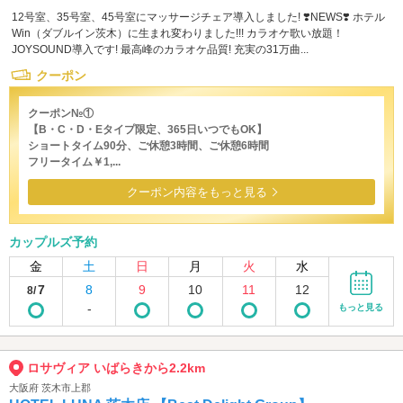
12号室、35号室、45号室にマッサージチェア導入しました! ❣️NEWS❣️ ホテル
Win（ダブルイン茨木）に生まれ変わりました!!! カラオケ歌い放題！
JOYSOUND導入です! 最高峰のカラオケ品質! 充実の31万曲...
クーポン
クーポン№①
【B・C・D・Eタイプ限定、365日いつでもOK】
ショートタイム90分、ご休憩3時間、ご休憩6時間
フリータイム￥1,...
クーポン内容をもっと見る
カップルズ予約
金
土
日
月
火
水
7
8
9
10
11
12
8/
-
もっと見る
ロサヴィア いばらきから2.2km
大阪府 茨木市上郡