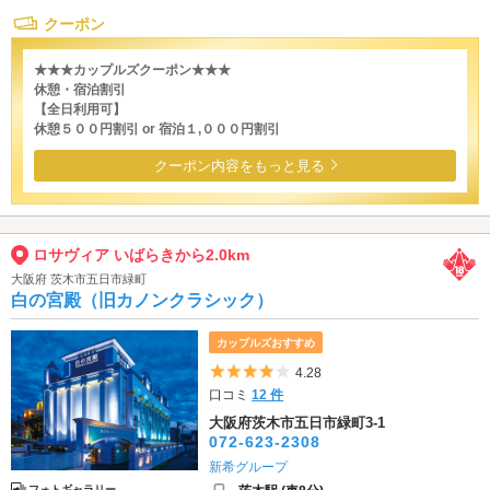
クーポン
★★★カップルズクーポン★★★
休憩・宿泊割引
【全日利用可】
休憩５００円割引 or 宿泊１,０００円割引
クーポン内容をもっと見る
ロサヴィア いばらきから2.0km
大阪府 茨木市五日市緑町
白の宮殿（旧カノンクラシック）
カップルズおすすめ
5つ星のうち4
4.28
口コミ
12 件
大阪府茨木市五日市緑町3-1
072-623-2308
新希グループ
フォトギャラリー