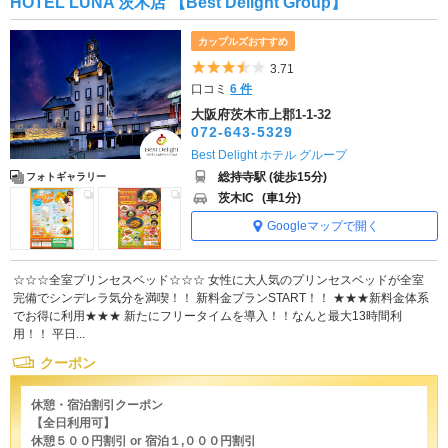
HOTEL LUNA 茨木店 【Best Delight Group】
カップルズおすすめ
5つ星のうち3.5
3.71
口コミ
6 件
大阪府茨木市上郡1-1-32
072-643-5329
Best Delight ホテル グループ
総持寺駅 (徒歩15分)
フォトギャラリー
茨木IC
(車1分)
Googleマップで開く
☆☆☆全室プリンセスベッド☆☆☆ 女性に大人気のプリンセスベッドが全室
完備でシンデレラ気分を満喫！！ 新料金プランSTART！！ ★★★新料金体系
でお得に利用★★★ 新たにフリータイムを導入！！なんと最大13時間利
用！！ 平日...
クーポン
休憩・宿泊割引クーポン
【全日利用可】
休憩５００円割引 or 宿泊１,０００円割引