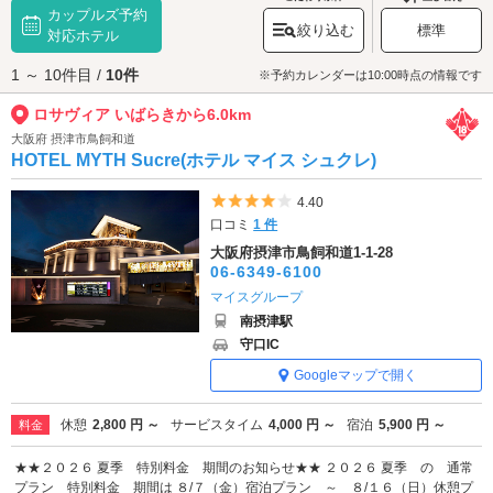
カップルズ予約
たり、お仕事帰りに待ち合わせてお食事をするのもおすすめです。茨木市
絞り込む
標準
駅から徒歩すぐのショッピング・グルメスポットへぜひお出かけください♪
対応ホテル
ロサヴィア いばらきへは、
高槻・茨木エリアのラブホテル
からもアクセス
1 ～ 10件目 /
10件
が便利です。
※予約カレンダーは10:00時点の情報です
ロサヴィア いばらきから6.0km
大阪府 摂津市鳥飼和道
HOTEL MYTH Sucre(ホテル マイス シュクレ)
5つ星のうち4
4.40
口コミ
1 件
大阪府摂津市鳥飼和道1-1-28
06-6349-6100
マイスグループ
南摂津駅
守口IC
Googleマップで開く
休憩
2,800 円 ～
サービスタイム
4,000 円 ～
宿泊
5,900 円 ～
料金
★★２０２６ 夏季 特別料金 期間のお知らせ★★ ２０２６ 夏季 の 通常
プラン 特別料金 期間は ８/７（金）宿泊プラン ～ ８/１６（日）休憩プ