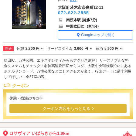
大阪府茨木市奈良町12-11
072-622-2555
南茨木駅 (徒歩7分)
中国吹田IC
(車4分)
Googleマップで開く
休憩
2,300 円 ～
サービスタイム
3,600 円 ～
宿泊
5,900 円 ～
料金
吹田IC、万博公園、エキスポシティからもアクセス絶好！ リーズナブルな料
金システムもチェック！名神高速吹田ICからスグ、大阪中央環状線沿いにある
ホテルサンロード。万博公園などにもアクセスが良く、行楽デートに是非利用
してほしい！全37室の客...
クーポン
休憩・宿泊20％OFF
クーポン内容をもっと見る
ロサヴィア いばらきから1.9km