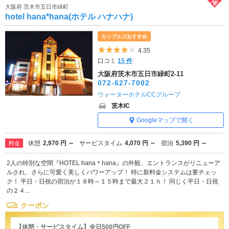
大阪府 茨木市五日市緑町
hotel hana*hana(ホテル ハナハナ)
カップルズおすすめ
5つ星のうち4
4.35
口コミ
15 件
大阪府茨木市五日市緑町2-11
072-627-7002
ウォーターホテルCCグループ
茨木IC
Googleマップで開く
休憩
2,970 円 ～
サービスタイム
4,070 円 ～
宿泊
5,390 円 ～
料金
2人の特別な空間『HOTEL hana＊hana』の外観、エントランスがリニューア
ルされ、さらに可愛く美しくパワーアップ！ 特に新料金システムは要チェッ
ク！ 平日・日祝の宿泊が１８時～１５時まで最大２１ｈ！ 同じく平日・日祝
の２４...
クーポン
【休憩・サービスタイム】全日500円OFF