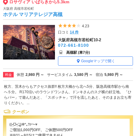
ロサヴィア いばらきから5.3km
大阪府 高槻市若松町
ホテル マリアテレジア高槻
5つ星のうち4
4.23
口コミ
14 件
大阪府高槻市若松町10-2
072-661-8100
高槻駅 (車7分)
Googleマップで開く
休憩
2,980 円 ～
サービスタイム
3,580 円 ～
宿泊
5,980 円 ～
料金
枚方、茨木からもアクセス抜群‼ 枚方大橋から北へ5分、阪急高槻市駅から南
へ５分。 R170沿いのラウンドワンさん、ドンキさんのスグ横の好立地。 「ひ
らパー」で遊んだあと、「スポッチャ」で汗を流したあと、そのままお立ち寄
りください。 ...
クーポン
((•̤ᗜ•̤ॢ)✲*｡ﾜｧ〜♥︎
ご宿泊1,000円OFF、 ご休憩500円OFF
※8/11～8/15はご使用できません