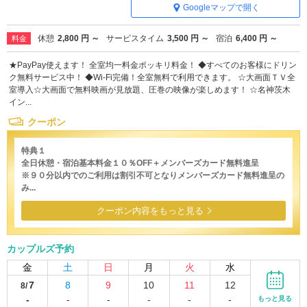
Googleマップで開く
休憩
2,800 円 ～
サービスタイム
3,500 円 ～
宿泊
6,400 円 ～
料金
★PayPay使えます！ 全室均一料金ポッキリ料金！ ◆すべてのお客様にドリン
ク無料サービス中！ ◆Wi-Fi完備！全室無料で利用できます。 ☆大画面ＴＶ全
室導入☆大画面で無料映画が見放題、圧巻の映像が楽しめます！ ☆名神茨木
イン...
クーポン
特典１
全日休憩・宿泊基本料金１０％OFF＋メンバーズカード無料進呈
※９０分以内でのご利用は割引不可となりメンバーズカード無料進呈の
み...
クーポン内容をもっと見る
カップルズ予約
金
土
日
月
火
水
7
8
9
10
11
12
8/
-
-
-
-
-
-
もっと見る