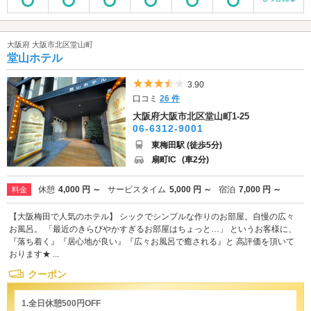
大阪府 大阪市北区堂山町
堂山ホテル
5つ星のうち3.5
3.90
口コミ
26 件
大阪府大阪市北区堂山町1-25
06-6312-9001
東梅田駅 (徒歩5分)
扇町IC
(車2分)
休憩
4,000 円 ～
サービスタイム
5,000 円 ～
宿泊
7,000 円 ～
料金
【大阪梅田で人気のホテル】 シックでシンプルな作りのお部屋。自慢の広々
お風呂。 「最近のきらびやかすぎるお部屋はちょっと…」 というお客様に、
『落ち着く』『居心地が良い』『広々お風呂で癒される』と 高評価を頂いて
おります★ ...
クーポン
1.全日休憩500円OFF