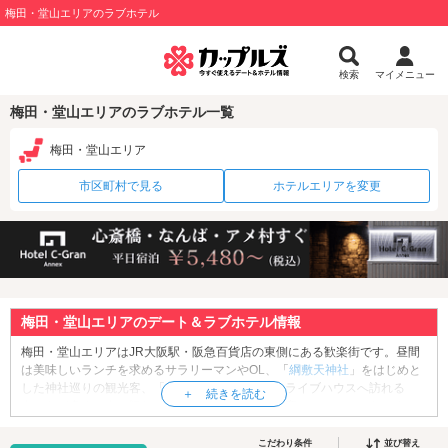
梅田・堂山エリアのラブホテル
検索
マイメニュー
梅田・堂山エリアのラブホテル一覧
梅田・堂山エリア
市区町村で見る
ホテルエリアを変更
梅田・堂山エリアのデート＆ラブホテル情報
梅田・堂山エリアはJR大阪駅・阪急百貨店の東側にある歓楽街です。昼間
は美味しいランチを求めるサラリーマンやOL、「
綱敷天神社
」をはじめと
した神社巡りの観光客、「
バナナホール
」などのライブハウスへ訪れる
人々など多くの人で賑わいますが、夜になると一変、ネオンのきらめくオ
トナの街に大変身。「
パークアベニュー堂山
」を中心に、安価なキャバク
ラやガールズバーの他、ゲイバーも多いのが特徴です。ゲイ・タウンとし
こだわり条件
並び替え