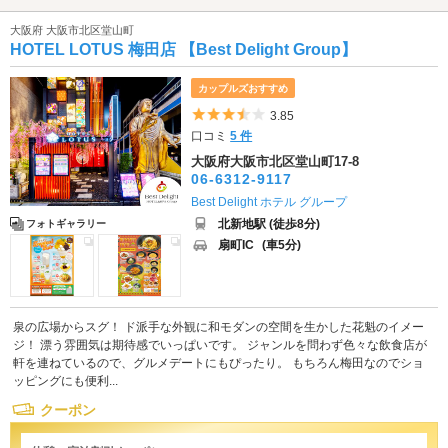
大阪府 大阪市北区堂山町
HOTEL LOTUS 梅田店 【Best Delight Group】
カップルズおすすめ
5つ星のうち3.5
3.85
口コミ
5 件
大阪府大阪市北区堂山町17-8
06-6312-9117
Best Delight ホテル グループ
北新地駅 (徒歩8分)
フォトギャラリー
扇町IC
(車5分)
泉の広場からスグ！ ド派手な外観に和モダンの空間を生かした花魁のイメー
ジ！ 漂う雰囲気は期待感でいっぱいです。 ジャンルを問わず色々な飲食店が
軒を連ねているので、グルメデートにもぴったり。 もちろん梅田なのでショ
ッピングにも便利...
クーポン