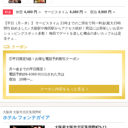
休憩
4,480 円 ～
サービスタイム
6,480 円 ～
宿泊
8,980 円 ～
料金
【平日（月～木）】 サービスタイム 21時までのご滞在で同一料金(最大15時
間!!) 始めました♪ 大阪駅や梅田駅からアクセス絶好！周辺には美味しいお店や
ショッピングスポット多数！ 梅田でデートを楽しむ機会の多いカップルは是
非チェ...
クーポン
①平日限定5組！お得な電話予約割引クーポン
月〜金までの平日限定！
電話予約(06-6360-0111)された方は
宿泊 20時〜...
クーポン内容をもっと見る
大阪府 大阪市北区兎我野町
ホテル フォンテガイア
大阪府大阪市北区兎我野町9-13