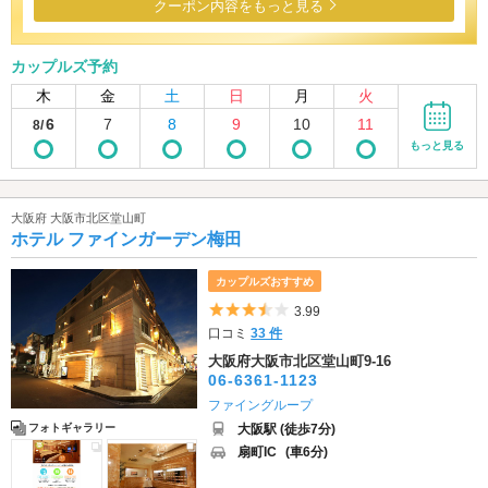
クーポン内容をもっと見る
カップルズ予約
木
金
土
日
月
火
6
7
8
9
10
11
8/
もっと見る
大阪府 大阪市北区堂山町
ホテル ファインガーデン梅田
カップルズおすすめ
5つ星のうち3.5
3.99
口コミ
33 件
大阪府大阪市北区堂山町9-16
06-6361-1123
ファイングループ
大阪駅 (徒歩7分)
フォトギャラリー
扇町IC
(車6分)