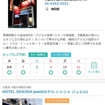
06-6363-5551
梅田駅
東梅田駅から徒歩約5分！アクセス抜群♪ ＵＳＪや海遊館、大阪観光の帰りに
もすぐに立ち寄れます！ オシャレで華やかな外観、梅田のアクセス抜群ホテ
ル！ ＶＯＤ・ＦｒｅｅＷｉ-Ｆｉ全客室完備！！！ 用途に応じて利用できる使
い勝手の良いホテ...
カップルズ予約
今すぐ利用OK
インボイス対応
木
金
土
日
月
火
6
7
8
9
10
11
8/
-
もっと見る
大阪府 大阪市福島区福島
HOTEL SHASHA jewel(ホテル シャシャ ジュエル)
カップルズおすすめ