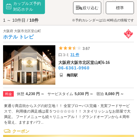
カップルズ予約
ては東京の新宿二丁目に次ぐ、
大阪府
一を誇る規模。女性のみ男性のみの
絞り込む
標準
グループや、カップルで訪れても楽しいLGBTバーがたくさんありますよ。
対応ホテル
近隣の東通り商店街にはリーズナブルにグルメを堪能できる飲食店もいっ
1 ～ 10件目 /
10件
ぱいあります。ご当地グルメでお腹を満たした後は、ちょっとディープな
※予約カレンダーは11:40時点の情報です
街、堂山のバーでいつもとは一味違うデートを楽しんでみてはいかがでし
大阪府 大阪市北区堂山町
ょうか？お酒が入り、ラブラブなムードが盛り上がったら、いざラブホテ
ホテル トレビ
ルへ。このエリアのラブホテルは「パークアベニュー堂山」をさらに東に
進んだエリアに点在しています。デートスポットとして人気の高い歓楽街
にあるホテルなので、事前に予約をしておくことをおすすめします。「ど
5つ星のうち3.5
3.67
こも満室で入れない」なんていう事態を回避できるでしょう。予約にはカ
口コミ
31 件
ップルズ予約が便利です。さっそくホテルの情報をチェックしてみてはい
大阪府大阪市北区堂山町6-16
かがでしょうか。
06-6361-0960
梅田駅
休憩
4,230 円 ～
サービスタイム
5,030 円 ～
宿泊
8,080 円 ～
料金
東通り商店街からスグの好立地！！ 全室ブローバス完備・充実フードサービ
スで、 利用後の満足感は星５つ☆☆☆☆☆！！ スタイリッシュなお部屋で大
満足。 フードメニューも続々リニューアル！！グランドオープンから４周年
を迎え、ますますパワ...
クーポン