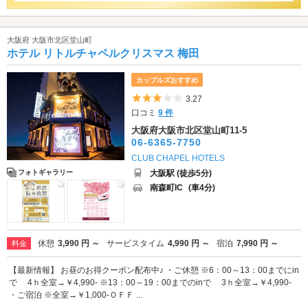
大阪府 大阪市北区堂山町
ホテル リトルチャペルクリスマス 梅田
カップルズおすすめ
5つ星のうち3
3.27
口コミ
9 件
大阪府大阪市北区堂山町11-5
06-6365-7750
CLUB CHAPEL HOTELS
大阪駅 (徒歩5分)
フォトギャラリー
南森町IC
(車4分)
休憩
3,990 円 ～
サービスタイム
4,990 円 ～
宿泊
7,990 円 ～
料金
【最新情報】 お昼のお得クーポン配布中♪ ・ご休憩 ※6：00～13：00までにin
で 4ｈ全室→￥4,990- ※13：00～19：00までのinで 3ｈ全室→￥4,990-
・ご宿泊 ※全室→￥1,000-ＯＦＦ ...