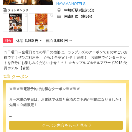
HAYAMA HOTELS
中崎町駅 (徒歩5分)
フォトギャラリー
南森町IC
(車5分)
休憩
3,980 円 ～
宿泊
8,980 円 ～
料金
☆日曜日～金曜日までの平日の宿泊は、カップルズのクーポンでものすごいお
得です！ぜひご利用を！ ☆祝！全室Ｗｉ-Ｆｉ完備！！お部屋でインターネッ
トを存分にお楽しみくださいませ＾＾！ ☆カップルズホテルアワード2015 受
賞ホテル 【岩盤...
クーポン
※※※※電話予約でお得なクーポン※※※※
月～木曜の平日は、お電話で休憩と宿泊のご予約が可能になりました！
先着１０組限定！
...
クーポン内容をもっと見る