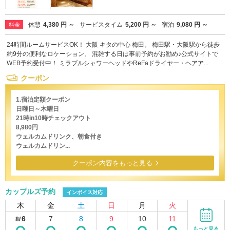
休憩
4,380 円 ～
サービスタイム
5,200 円 ～
宿泊
9,080 円 ～
料金
24時間ルームサービスOK！ 大阪 キタの中心 梅田。 梅田駅・大阪駅から徒歩
約9分の便利なロケーション。 混雑する日は事前予約がお勧め♪公式サイトで
WEB予約受付中！ ミラブルシャワーヘッドやReFaドライヤー・ヘアア...
クーポン
1.宿泊定額クーポン
日曜日～木曜日
21時in10時チェックアウト
8,980円
ウェルカムドリンク、朝食付き
ウェルカムドリン...
クーポン内容をもっと見る
カップルズ予約
インボイス対応
木
金
土
日
月
火
6
7
8
9
10
11
8/
もっと見る