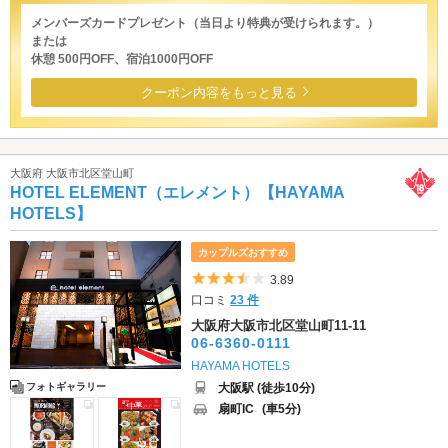
メンバーズカードプレゼント（当日より特典が受けられます。）
または
休憩 500円OFF、宿泊1000円OFF
クーポン内容をもっと見る
大阪府 大阪市北区堂山町
HOTEL ELEMENT（エレメント）【HAYAMA
HOTELS】
カップルズおすすめ
5つ星のうち3.5
3.89
口コミ
23 件
大阪府大阪市北区堂山町11-11
06-6360-0111
HAYAMA HOTELS
大阪駅 (徒歩10分)
フォトギャラリー
扇町IC
(車5分)