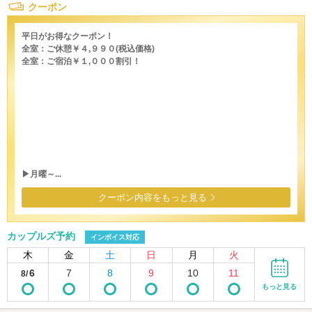
クーポン
平日がお得なクーポン！
全室：ご休憩￥４,９９０(税込価格)
全室：ご宿泊￥１,０００割引！
▶月曜～...
クーポン内容をもっと見る
カップルズ予約
インボイス対応
木
金
土
日
月
火
6
7
8
9
10
11
8/
もっと見る