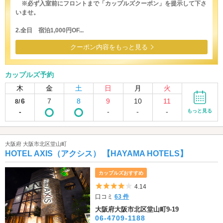
※必ず入室前にフロントまで「カップルズクーポン」を提示して下さ
いませ。
2.全日 宿泊1,000円OF...
クーポン内容をもっと見る
カップルズ予約
木
金
土
日
月
火
6
7
8
9
10
11
8/
-
-
-
-
もっと見る
大阪府 大阪市北区堂山町
HOTEL AXIS（アクシス） 【HAYAMA HOTELS】
カップルズおすすめ
5つ星のうち4
4.14
口コミ
63 件
大阪府大阪市北区堂山町9-19
06-4709-1188