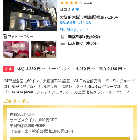
5つ星のうち4
4.44
口コミ
9 件
大阪府大阪市福島区福島7-11-54
06-6451-1133
ShaShaグループ
新福島駅 (徒歩2分)
フォトギャラリー
出入橋IC
(車5分)
休憩
3,280 円 ～
サービスタイム
6,470 円 ～
宿泊
9,680 円 ～
料金
24部屋全室に60インチ大画面TVを設置！Wi-Fiも全館完備！ ShaShaグループ
新店舗が福島に誕生！JR環状線「福島駅」スグ！ShaSha グループ新店舗
「SHASHA jewel（シャシャジュエル）」が全面改装グランドオープン！2...
クーポン
休憩500円OFF
サービスタイム1,000円OFF
平日宿泊2,000円OFF
（※金・土・祝前は宿泊1,000円OFF）