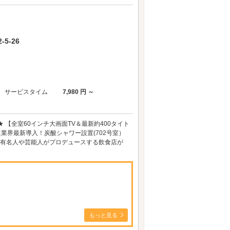
5-26
サービスタイム
7,980 円 ～
【全室60インチ大画面TV＆最新約400タイト
に業界最新導入！炭酸シャワー設置(702号室）
④ 有名人や芸能人がプロデュースする飲食店が
もっと見る