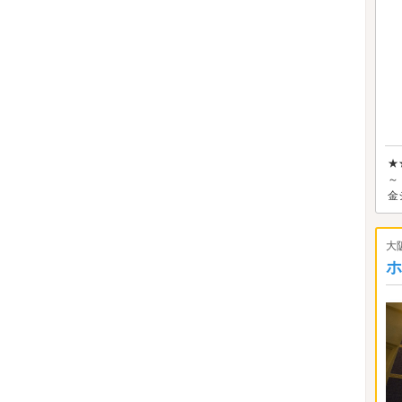
★
～
金
大
ホ