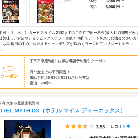
料金
休憩
4,480 円 ～
宿泊
8,980 円 ～
平日（月～木）】 サービスタイム 21時までのご滞在で同一料金(最大15時間!!) 
は美味しいお店やショッピングスポット多数！ 梅田でデートを楽しむ機会の多いカ
にも◎ 梅田の中心に位置するシャンデリアが煌めくヨーロピアンリゾートホテル「
...
①平日限定5組！お得な電話予約割引クーポン
月〜金までの平日限定！
電話予約(06-6360-0111)された方は
宿泊 20時〜...
阪府 大阪市北区兎我野町
OTEL MYTH DX（ホテル マイス ディーエックス）
5つ星のうち3.5
3.53
口コミ
5 件