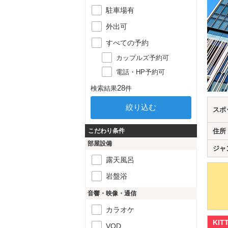
駐車場有
外出可
すべての予約
カップルズ予約可
電話・HP予約可
28
検索結果
件
スポ
こだわり条件
住所
部屋設備
ジャ
露天風呂
岩盤浴
音響・映像・通信
カラオケ
KI
VOD