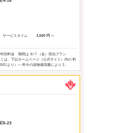
4-16
サービスタイム
3,500 円 ～
 特別料金 期間は ８/７（金）宿泊プラン
しくは、下記ホームページ（公式サイト）内の 料
01より）― 昨今の諸物価高騰により 2...
8-23