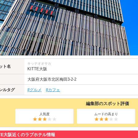
キッテオオサカ
ット名
KITTE大阪
大阪府
大阪市北区
梅田3-2-2
ンルタグ
#グルメ
#カフェ
編集部のスポット評価
人気度
ムードの高まり
TTE大阪近くのラブホテル情報