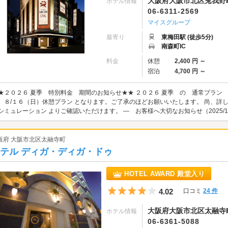
大阪府大阪市北区兎我野町
ホテル情報
06-6311-2569
マイスグループ
最寄り
東梅田駅 (徒歩5分)
南森町IC
料金
休憩
2,400 円 ～
宿泊
4,700 円 ～
★２０２６ 夏季 特別料金 期間のお知らせ★★ ２０２６ 夏季 の 通常プラン
 ８/１６（日）休憩プラン となります。ご了承のほどお願いいたします。 尚、詳
シミュレーション よりご確認いただけます。 ― お客様へ大切なお知らせ（2025/10/
阪府 大阪市北区太融寺町
テル ディガ・ディガ・ドゥ
HOTEL AWARD 殿堂入り
5つ星のうち4
4.02
口コミ
24 件
大阪府大阪市北区太融寺町
ホテル情報
06-6361-5088