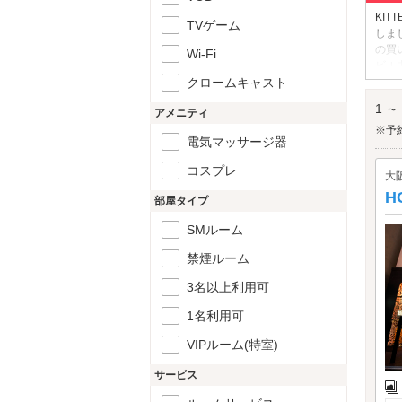
KIT
TVゲーム
しま
の買
Wi-Fi
ビル
クロームキャスト
KIT
1 ～
アメニティ
※予
電気マッサージ器
コスプレ
大
H
部屋タイプ
SMルーム
禁煙ルーム
3名以上利用可
1名利用可
VIPルーム(特室)
サービス