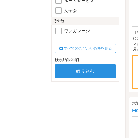
ルームサービス
女子会
その他
ワンガレージ
【
に
ス
すべてのこだわり条件を見る
屋が
28
検索結果
件
大
H