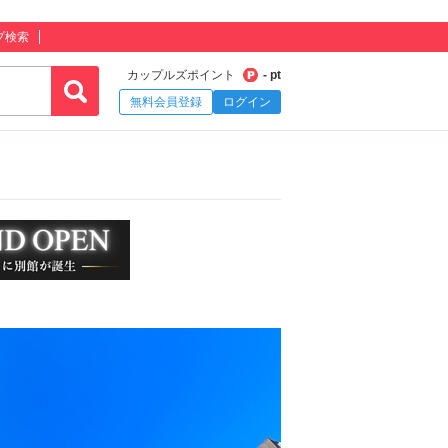
プ検索
カップルズポイント
- pt
無料会員登録
ログイン