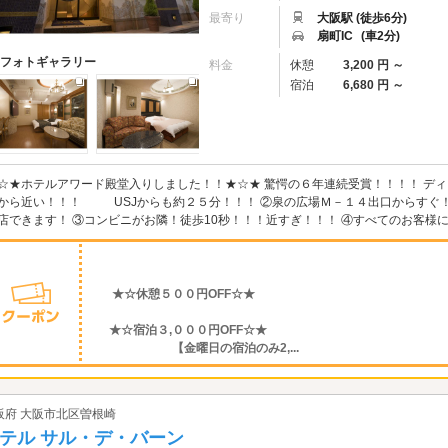
最寄り
大阪駅 (徒歩6分)
扇町IC
(車2分)
フォトギャラリー
料金
休憩
3,200 円 ～
宿泊
6,680 円 ～
☆★ホテルアワード殿堂入りしました！！★☆★ 驚愕の６年連続受賞！！！！ ディ
から近い！！！ USJからも約２５分！！！ ②泉の広場Ｍ－１４出口からすぐ
店できます！ ③コンビニがお隣！徒歩10秒！！！近すぎ！！！ ④すべてのお客様に
★☆休憩５００円OFF☆★
★☆宿泊３,０００円OFF☆★
【金曜日の宿泊のみ2,...
阪府 大阪市北区曽根崎
テル サル・デ・バーン