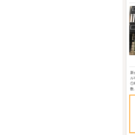
新
ル
①
数..