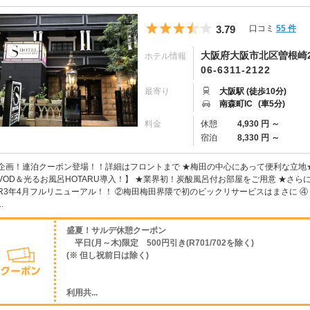
5つ星のうち3.5
3.79
口コミ
55 件
大阪府大阪市北区曽根崎2-
ホテル情報
06-6311-2122
最寄り
大阪駅 (徒歩10分)
南森町IC
(車5分)
料金
休憩
4,930 円 ～
宿泊
8,330 円 ～
企画！連泊クーポン登場！！詳細はフロントまで ★梅田の中心にあって便利な立地★ 
VOD＆光るお風呂HOTARU導入！】 ★業界初！炭酸風呂付お部屋をご用意 ★さら
R3年4月フルリニューアル！！ ②梅田梅田界隈で初のビックリサービスはまさに 
.
盛夏！サルデ休憩クーポン
平日(月～木)限定 500円引き(R701/702を除く)
(※ 但し祝前日は除く)
利用共...