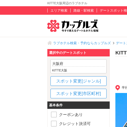
KITTE大阪周辺のラブホテル
エリア検索
路線・駅検索
デートスポット検
ラブホテル検索・予約ならカップルズ
デート
KI
選択中のデートスポット
大阪府
KITTE大阪
スポット変更[ジャンル]
半
スポット変更[市区町村]
基本条件
クーポンあり
クレジット決済可