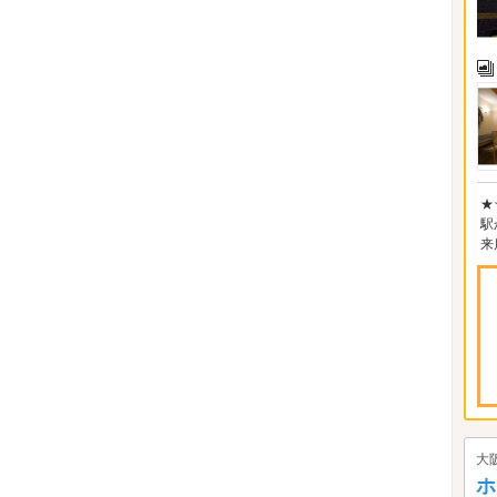
★
駅
来
大
ホ