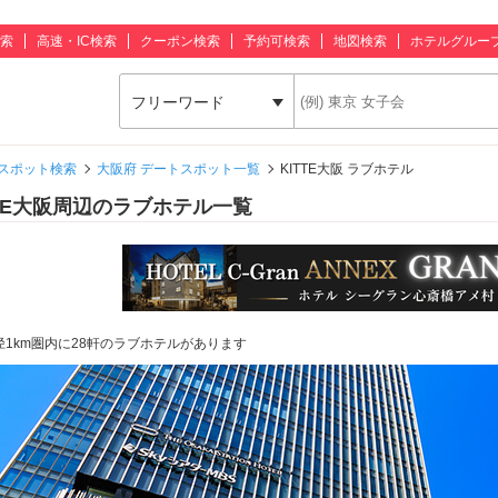
索
高速・IC検索
クーポン検索
予約可検索
地図検索
ホテルグルー
フリーワード
スポット検索
大阪府 デートスポット一覧
KITTE大阪 ラブホテル
TTE大阪周辺のラブホテル一覧
径1km圏内に28軒のラブホテルがあります