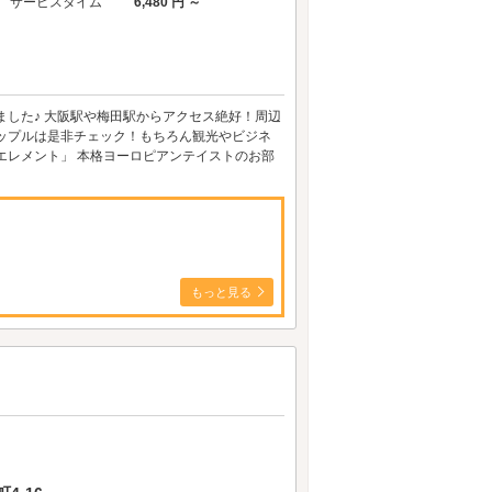
サービスタイム
6,480 円 ～
始めました♪ 大阪駅や梅田駅からアクセス絶好！周辺
ップルは是非チェック！もちろん観光やビジネ
エレメント」 本格ヨーロピアンテイストのお部
もっと見る