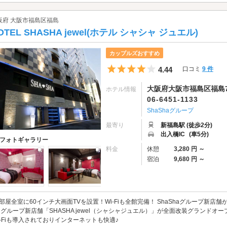
阪府 大阪市福島区福島
OTEL SHASHA jewel(ホテル シャシャ ジュエル)
カップルズおすすめ
5つ星のうち4
4.44
口コミ
9 件
大阪府大阪市福島区福島7-
ホテル情報
06-6451-1133
ShaShaグループ
最寄り
新福島駅 (徒歩2分)
出入橋IC
(車5分)
フォトギャラリー
料金
休憩
3,280 円 ～
宿泊
9,680 円 ～
4部屋全室に60インチ大画面TVを設置！Wi-Fiも全館完備！ ShaShaグループ新店
a グループ新店舗「SHASHA jewel（シャシャジュエル）」が全面改装グランドオ
i-Fiも導入されておりインターネットも快適♪