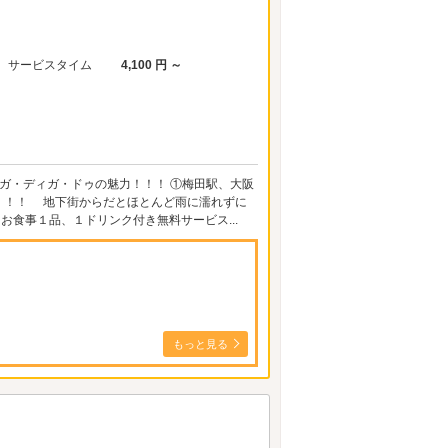
サービスタイム
4,100 円 ～
ガ・ディガ・ドゥの魅力！！！ ①梅田駅、大阪
！！！ 地下街からだとほとんど雨に濡れずに
お食事１品、１ドリンク付き無料サービス...
もっと見る