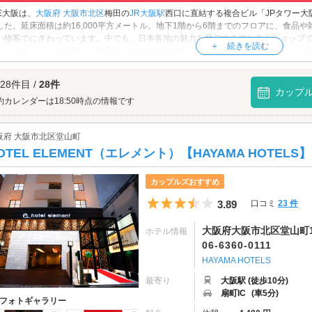
TE大阪は、
大阪府
大阪市北区
梅田の
JR大阪駅
西口に直結する複合ビル「JPタワー大
した。延床面積は約16,000平方メートル。地下1階から6階までのフロアに、食品
い物客でにぎわっています。中でも、日本各地の魅力を発信するアンテナショップ
内にはオフィスやホテル、劇場なども併設されており、大阪・梅田の新たなランド
TE大阪へは、
梅田・堂山エリアのラブホテル
からもアクセスが便利です。
 28件目 /
28件
カップ
約カレンダーは18:50時点の情報です
阪府 大阪市北区堂山町
OTEL ELEMENT（エレメント）【HAYAMA HOTELS】
カップルズおすすめ
5つ星のうち3.5
3.89
口コミ
23 件
大阪府大阪市北区堂山町11
ホテル情報
06-6360-0111
HAYAMA HOTELS
最寄り
大阪駅 (徒歩10分)
扇町IC
(車5分)
フォトギャラリー