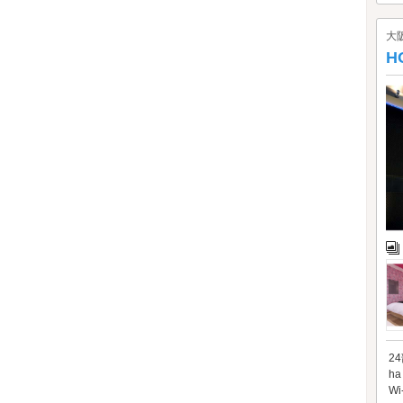
大
H
2
h
W