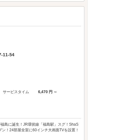
11-54
サービスタイム
6,470 円 ～
舗が福島に誕生！JR環状線「福島駅」スグ！ShaS
ープン！24部屋全室に60インチ大画面TVを設置！