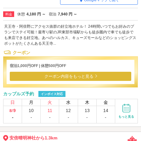
休憩
4,180 円 ～
宿泊
7,940 円 ～
料金
天王寺・阿倍野にアクセス抜群の好立地ホテル！ 24時間いつでもお好みのプ
ランでステイ可能！最寄り駅のJR東部市場駅からも徒歩圏内で車でも徒歩で
も来店できる好立地。あべのハルカス、キューズモールなどのショッピングス
ポットがたくさんある天王寺...
クーポン
宿泊1,000円OFF | 休憩500円OFF
クーポン内容をもっと見る
カップルズ予約
インボイス対応
日
月
火
水
木
金
9
10
11
12
13
14
8/
-
-
-
-
-
-
もっと見る
安倍晴明神社から1.3km