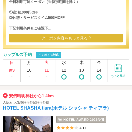
全日利用可能クーポン（※特別期間を除く）
①宿泊1000円OFF
②休憩・サービスタイム500円OFF
下記利用条件もご確認下...
クーポン内容をもっと見る
カップルズ予約
インボイス対応
日
月
火
水
木
金
9
10
11
12
13
14
8/
-
-
-
もっと見る
安倍晴明神社から1.4km
大阪府 大阪市阿倍野区阿倍野筋
HOTEL SHASHA tiara(ホテル シャシャ ティアラ)
HOTEL AWARD 2026受賞
5つ星のうち4
4.11