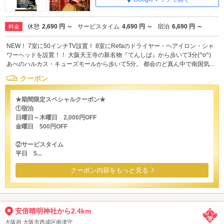
休憩
2,690 円 ～
サービスタイム
4,690 円 ～
宿泊
6,690 円 ～
料金
NEW！ 7室に50インチTV設置！ 8室にRefaのドライヤー・ヘアイロン・シャ
ワーヘッドを設置！！ 大阪天王寺の新名物『てんしば』から歩いて3分(^o^)
あべのハルカス・キューズモールから歩いて5分。 都会のど真ん中で南国気...
クーポン
★期間限定スペシャルクーポン★
①宿泊
日曜日～木曜日 2,000円OFF
金曜日 500円OFF
②サービスタイム
平日 5...
クーポン内容をもっと見る
安倍晴明神社から2.4km
大阪府 大阪市西成区南津守