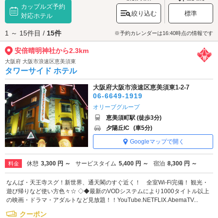
カップルズ予約
白い狐が寄り添っています。その他、晴明が天文を見てあらゆることを占
絞り込む
標準
ったことにちなんで、「占い相談コーナー」が設けられているのもユニー
対応ホテル
クです。神社に手を合わせたらさっそく境内を散策してみましょう。
1 ～ 15件目 /
15件
安倍晴明神社へは、
天王寺・阿倍野エリアのラブホテル
からもアクセスが
※予約カレンダーは16:40時点の情報です
便利です。
安倍晴明神社から2.3km
大阪府 大阪市浪速区恵美須東
タワーサイド ホテル
大阪府大阪市浪速区恵美須東1-2-7
06-6649-1919
オリーブグループ
恵美須町駅 (徒歩3分)
夕陽丘IC
(車5分)
Googleマップで開く
休憩
3,300 円 ～
サービスタイム
5,400 円 ～
宿泊
8,300 円 ～
料金
なんば・天王寺スグ！新世界、通天閣のすぐ近く！ 全室Wi-Fi完備！ 観光・
遊び帰りなど使い方色々☆ ◇◆最新のVODシステムにより1000タイトル以上
の映画・ドラマ・アダルトなど見放題！！YouTube.NETFLIX.AbemaTV...
クーポン