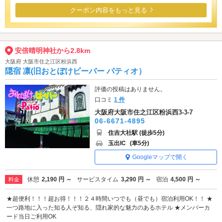
クーポン内容をもっと見る
安倍晴明神社から2.8km
大阪府 大阪市住之江区粉浜西
隠宿 凛(旧おとぼけビーバー パティオ）
評価の投稿はありません。
口コミ
1 件
大阪府大阪市住之江区粉浜西3-3-7
06-6671-4895
住吉大社駅 (徒歩5分)
玉出IC
(車5分)
Googleマップで開く
休憩
2,190 円 ～
サービスタイム
3,290 円 ～
宿泊
4,500 円 ～
料金
★超便利！！！超お得！！！２４時間いつでも（昼でも）宿泊利用OK！！ ★
一つ路地に入った知る人ぞ知る、隠れ家的な魅力のあるホテル ★メンバーカ
ード当日ご利用OK