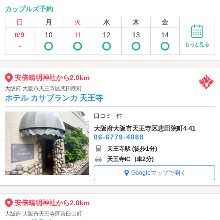
カップルズ予約
日
月
火
水
木
金
9
10
11
12
13
14
8/
-
もっと見る
安倍晴明神社から2.0km
大阪府 大阪市天王寺区悲田院町
ホテル カサブランカ 天王寺
口コミ - 件
大阪府大阪市天王寺区悲田院町4-41
06-6779-4088
天王寺駅 (徒歩1分)
天王寺IC
(車2分)
Googleマップで開く
安倍晴明神社から2.0km
大阪府 大阪市天王寺区茶臼山町