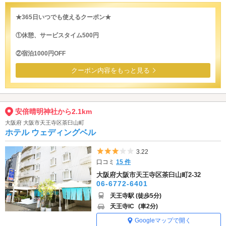
★365日いつでも使えるクーポン★
①休憩、サービスタイム500円
②宿泊1000円OFF
クーポン内容をもっと見る
安倍晴明神社から2.1km
大阪府 大阪市天王寺区茶臼山町
ホテル ウェディングベル
5つ星のうち3
3.22
口コミ
15 件
大阪府大阪市天王寺区茶臼山町2-32
06-6772-6401
天王寺駅 (徒歩5分)
天王寺IC
(車2分)
Googleマップで開く