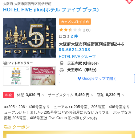
大阪府 大阪市阿倍野区阿倍野筋
HOTEL FIVE plus(ホテル ファイブ プラス)
カップルズおすすめ
5つ星のうち2.5
2.60
口コミ
2 件
大阪府大阪市阿倍野区阿倍野筋2-4-6
06-6621-3168
HOTEL FIVE グループ
天王寺駅 (徒歩5分)
フォトギャラリー
天王寺IC
(車5分)
Googleマップで開く
休憩
3,030 円 ～
サービスタイム
5,450 円 ～
宿泊
8,230 円 ～
料金
●○205・206・406号室をリニューアル○● 205号室、206号室、406号室をリニ
ューアルいたしました♪ 205号室はどのお部屋にもないカラフル、ポップなお
部屋 206号室、406号室は Five Group 初の和モダンのお...
クーポン