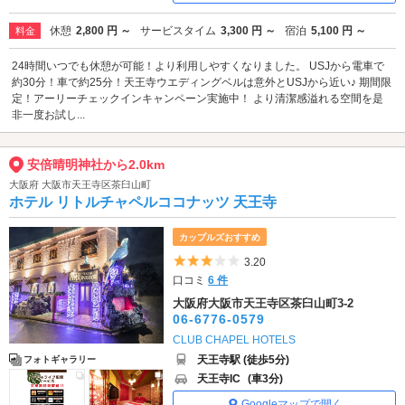
休憩
2,800 円 ～
サービスタイム
3,300 円 ～
宿泊
5,100 円 ～
料金
24時間いつでも休憩が可能！より利用しやすくなりました。 USJから電車で
約30分！車で約25分！天王寺ウエディングベルは意外とUSJから近い♪ 期間限
定！アーリーチェックインキャンペーン実施中！ より清潔感溢れる空間を是
非一度お試し...
安倍晴明神社から2.0km
大阪府 大阪市天王寺区茶臼山町
ホテル リトルチャペルココナッツ 天王寺
カップルズおすすめ
5つ星のうち3
3.20
口コミ
6 件
大阪府大阪市天王寺区茶臼山町3-2
06-6776-0579
CLUB CHAPEL HOTELS
天王寺駅 (徒歩5分)
フォトギャラリー
天王寺IC
(車3分)
Googleマップで開く