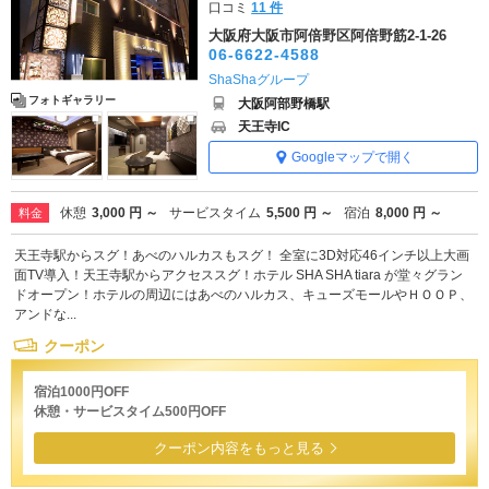
口コミ
11 件
大阪府大阪市阿倍野区阿倍野筋2-1-26
06-6622-4588
ShaShaグループ
フォトギャラリー
大阪阿部野橋駅
天王寺IC
Googleマップで開く
休憩
3,000 円 ～
サービスタイム
5,500 円 ～
宿泊
8,000 円 ～
料金
天王寺駅からスグ！あべのハルカスもスグ！ 全室に3D対応46インチ以上大画
面TV導入！天王寺駅からアクセススグ！ホテル SHA SHA tiara が堂々グラン
ドオープン！ホテルの周辺にはあべのハルカス、キューズモールやＨＯＯＰ、
アンドな...
クーポン
宿泊1000円OFF
休憩・サービスタイム500円OFF
クーポン内容をもっと見る