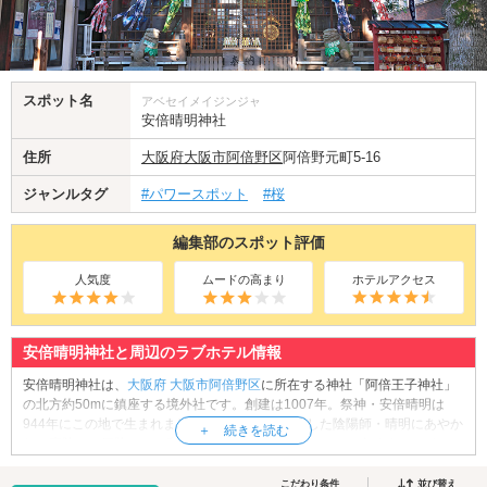
スポット名
アベセイメイジンジャ
安倍晴明神社
住所
大阪府
大阪市阿倍野区
阿倍野元町5-16
ジャンルタグ
#パワースポット
#桜
編集部のスポット評価
人気度
ムードの高まり
ホテルアクセス
安倍晴明神社と周辺のラブホテル情報
安倍晴明神社は、
大阪府
大阪市阿倍野区
に所在する神社「阿倍王子神社」
の北方約50mに鎮座する境外社です。創建は1007年。祭神・安倍晴明は
944年にこの地で生まれました。平安時代に活躍した陰陽師・晴明にあやか
り、魔除け・厄除けのご利益のあるパワースポットとして知られていま
す。晴明は父・安倍保名と、白狐「葛の葉」との間に誕生した子であると
いう伝承が残っています。そのため、境内にそびえる「安倍晴明像」には
こだわり条件
並び替え