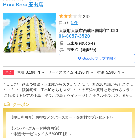
Bora Bora 玉出店
5つ星のうち2.5
2.92
口コミ
1 件
大阪府大阪市西成区南津守7-13-3
06-6657-3520
玉出駅 (徒歩5分)
玉出IC
(徒歩5分)
Googleマップで開く
休憩
3,190 円 ～
サービスタイム
4,290 円 ～
宿泊
5,500 円 ～
料金
*…*…地下鉄四つ橋線・玉出駅からスグ…*…* *…*…国道26号線からもスグ…
*…* *…*…阪神高速・玉出ICからもスグ…*…* 太平洋の真珠と呼ばれるフラン
ス領ポリネシアの小島「ボラボラ島」をイメージしたホテルボラボラ。爽や...
クーポン
【即日利用可】お得なメンバーズカードを無料でプレゼント♪♪
【メンバーズカード特典内容】
・休憩･サービスタイム 5％OFF [月～...