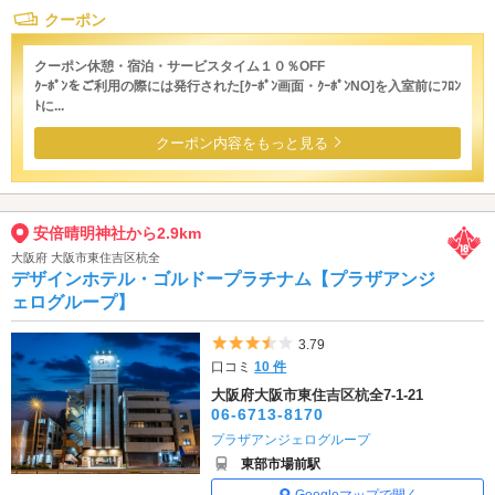
クーポン
クーポン休憩・宿泊・サービスタイム１０％OFF
ｸｰﾎﾟﾝをご利用の際には発行された[ｸｰﾎﾟﾝ画面・ｸｰﾎﾟﾝNO]を入室前にﾌﾛﾝ
ﾄに...
クーポン内容をもっと見る
安倍晴明神社から2.9km
大阪府 大阪市東住吉区杭全
デザインホテル・ゴルドープラチナム【プラザアンジ
ェログループ】
5つ星のうち3.5
3.79
口コミ
10 件
大阪府大阪市東住吉区杭全7-1-21
06-6713-8170
プラザアンジェログループ
東部市場前駅
Googleマップで開く