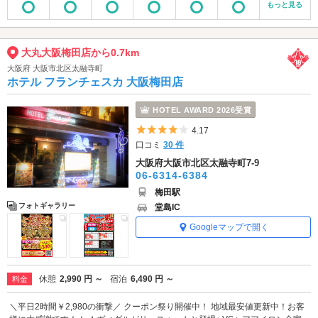
もっと見る
大丸大阪梅田店から0.7km
大阪府 大阪市北区太融寺町
ホテル フランチェスカ 大阪梅田店
HOTEL AWARD 2026受賞
5つ星のうち4
4.17
口コミ
30 件
大阪府大阪市北区太融寺町7-9
06-6314-6384
梅田駅
フォトギャラリー
堂島IC
Googleマップで開く
休憩
2,990 円 ～
宿泊
6,490 円 ～
料金
＼平日2時間￥2,980の衝撃／ クーポン祭り開催中！ 地域最安値更新中！お客