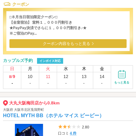
クーポン
□８月当日宿泊限定クーポン□
【全室宿泊】 室料１，０００円割引き
★PayPay決済でさらに１，０００円割引き♪★
※ご宿泊のPay...
クーポン内容をもっと見る
カップルズ予約
インボイス対応
日
月
火
水
木
金
9
10
11
12
13
14
8/
-
-
-
-
-
-
もっと見る
大丸大阪梅田店から0.8km
大阪府 大阪市北区兎我野町
HOTEL MYTH BB（ホテル マイス ビービー）
5つ星のうち2.5
2.80
口コミ
4 件