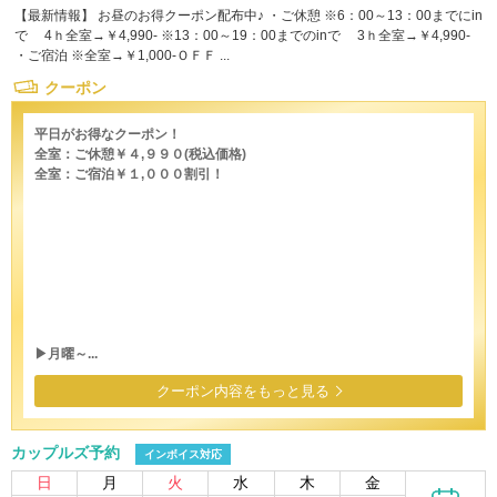
【最新情報】 お昼のお得クーポン配布中♪ ・ご休憩 ※6：00～13：00までにin
で 4ｈ全室→￥4,990- ※13：00～19：00までのinで 3ｈ全室→￥4,990-
・ご宿泊 ※全室→￥1,000-ＯＦＦ ...
クーポン
平日がお得なクーポン！
全室：ご休憩￥４,９９０(税込価格)
全室：ご宿泊￥１,０００割引！
▶月曜～...
クーポン内容をもっと見る
カップルズ予約
インボイス対応
日
月
火
水
木
金