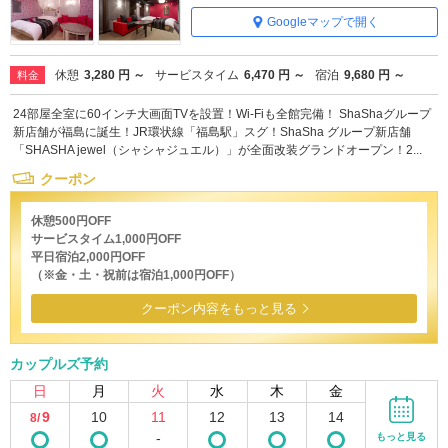
Googleマップで開く
休憩
3,280 円 ～
サービスタイム
6,470 円 ～
宿泊
9,680 円 ～
料金
24部屋全室に60インチ大画面TVを設置！Wi-Fiも全館完備！ ShaShaグループ
新店舗が福島に誕生！JR環状線「福島駅」スグ！ShaSha グループ新店舗
「SHASHA jewel（シャシャジュエル）」が全面改装グランドオープン！2...
クーポン
休憩500円OFF
サービスタイム1,000円OFF
平日宿泊2,000円OFF
（※金・土・祝前は宿泊1,000円OFF）
クーポン内容をもっと見る
カップルズ予約
日
月
火
水
木
金
9
10
11
12
13
14
8/
-
もっと見る