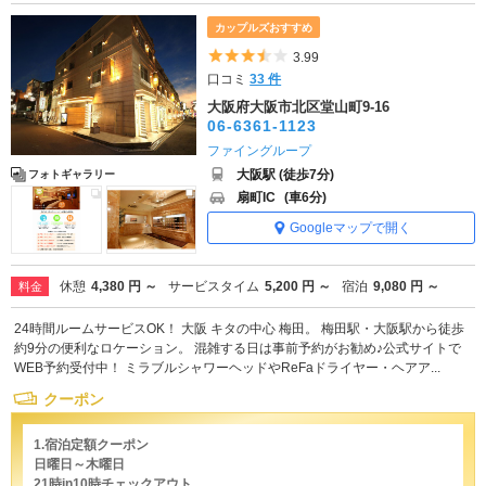
カップルズおすすめ
5つ星のうち3.5
3.99
口コミ
33 件
大阪府大阪市北区堂山町9-16
06-6361-1123
ファイングループ
大阪駅 (徒歩7分)
フォトギャラリー
扇町IC
(車6分)
Googleマップで開く
休憩
4,380 円 ～
サービスタイム
5,200 円 ～
宿泊
9,080 円 ～
料金
24時間ルームサービスOK！ 大阪 キタの中心 梅田。 梅田駅・大阪駅から徒歩
約9分の便利なロケーション。 混雑する日は事前予約がお勧め♪公式サイトで
WEB予約受付中！ ミラブルシャワーヘッドやReFaドライヤー・ヘアア...
クーポン
1.宿泊定額クーポン
日曜日～木曜日
21時in10時チェックアウト