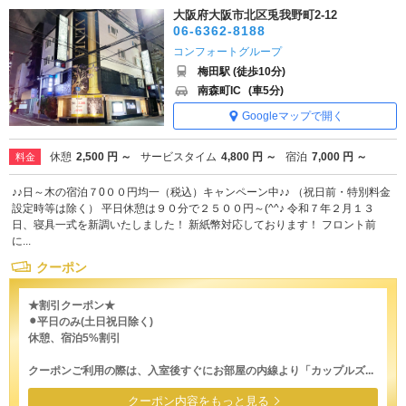
大阪府大阪市北区兎我野町2-12
06-6362-8188
コンフォートグループ
梅田駅 (徒歩10分)
南森町IC
(車5分)
Googleマップで開く
休憩
2,500 円 ～
サービスタイム
4,800 円 ～
宿泊
7,000 円 ～
料金
♪♪日～木の宿泊７0００円均一（税込）キャンペーン中♪♪ （祝日前・特別料金
設定時等は除く） 平日休憩は９０分で２５００円～(^^♪ 令和７年２月１３
日、寝具一式を新調いたしました！ 新紙幣対応しております！ フロント前
に...
クーポン
★割引クーポン★
⚫︎平日のみ(土日祝日除く)
休憩、宿泊5%割引
クーポンご利用の際は、入室後すぐにお部屋の内線より「カップルズ...
クーポン内容をもっと見る