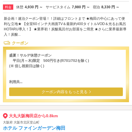
休憩
4,930 円 ～
サービスタイム
7,980 円 ～
宿泊
8,330 円 ～
料金
新企画！連泊クーポン登場！！詳細はフロントまで ★梅田の中心にあって便
利な立地★ 【全室60インチ大画面TV＆最新約400タイトルVOD＆光るお風呂
HOTARU導入！】 ★業界初！炭酸風呂付お部屋をご用意 ★さらに業界最新導
入！炭酸...
クーポン
盛夏！サルデ休憩クーポン
平日(月～木)限定 500円引き(R701/702を除く)
(※ 但し祝前日は除く)
利用共...
クーポン内容をもっと見る
大丸大阪梅田店から0.8km
大阪府 大阪市北区堂山町
ホテル ファインガーデン梅田