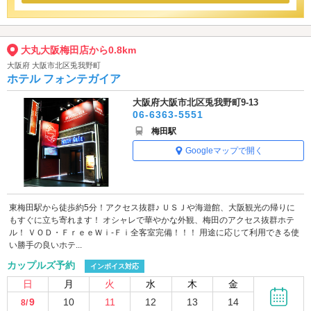
大丸大阪梅田店から0.8km
大阪府 大阪市北区兎我野町
ホテル フォンテガイア
大阪府大阪市北区兎我野町9-13
06-6363-5551
梅田駅
Googleマップで開く
東梅田駅から徒歩約5分！アクセス抜群♪ ＵＳＪや海遊館、大阪観光の帰りに
もすぐに立ち寄れます！ オシャレで華やかな外観、梅田のアクセス抜群ホテ
ル！ ＶＯＤ・ＦｒｅｅＷｉ-Ｆｉ全客室完備！！！ 用途に応じて利用できる使
い勝手の良いホテ...
カップルズ予約
インボイス対応
日
月
火
水
木
金
9
10
11
12
13
14
8/