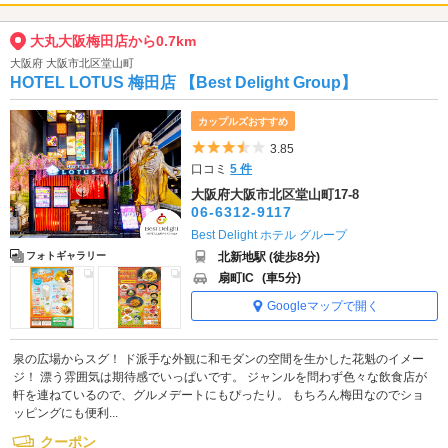
大丸大阪梅田店から0.7km
大阪府 大阪市北区堂山町
HOTEL LOTUS 梅田店 【Best Delight Group】
カップルズおすすめ
5つ星のうち3.5
3.85
口コミ
5 件
大阪府大阪市北区堂山町17-8
06-6312-9117
Best Delight ホテル グループ
北新地駅 (徒歩8分)
フォトギャラリー
扇町IC
(車5分)
Googleマップで開く
泉の広場からスグ！ ド派手な外観に和モダンの空間を生かした花魁のイメー
ジ！ 漂う雰囲気は期待感でいっぱいです。 ジャンルを問わず色々な飲食店が
軒を連ねているので、グルメデートにもぴったり。 もちろん梅田なのでショ
ッピングにも便利...
クーポン