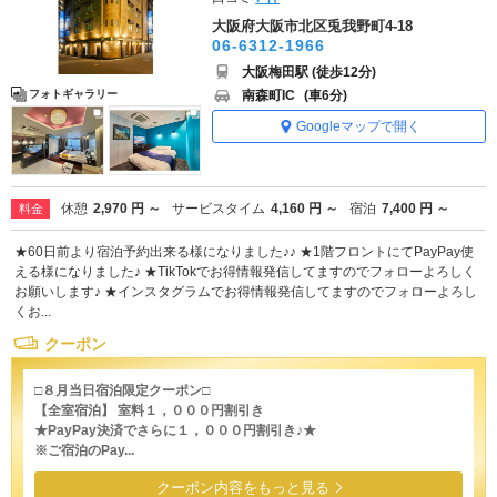
大阪府大阪市北区兎我野町4-18
06-6312-1966
大阪梅田駅 (徒歩12分)
南森町IC
(車6分)
フォトギャラリー
Googleマップで開く
休憩
2,970 円 ～
サービスタイム
4,160 円 ～
宿泊
7,400 円 ～
料金
★60日前より宿泊予約出来る様になりました♪♪ ★1階フロントにてPayPay使
える様になりました♪ ★TikTokでお得情報発信してますのでフォローよろしく
お願いします♪ ★インスタグラムでお得情報発信してますのでフォローよろし
くお...
クーポン
□８月当日宿泊限定クーポン□
【全室宿泊】 室料１，０００円割引き
★PayPay決済でさらに１，０００円割引き♪★
※ご宿泊のPay...
クーポン内容をもっと見る