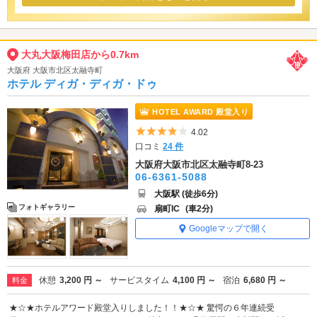
大丸大阪梅田店から0.7km
大阪府 大阪市北区太融寺町
ホテル ディガ・ディガ・ドゥ
HOTEL AWARD 殿堂入り
5つ星のうち4
4.02
口コミ
24 件
大阪府大阪市北区太融寺町8-23
06-6361-5088
大阪駅 (徒歩6分)
フォトギャラリー
扇町IC
(車2分)
Googleマップで開く
休憩
3,200 円 ～
サービスタイム
4,100 円 ～
宿泊
6,680 円 ～
料金
★☆★ホテルアワード殿堂入りしました！！★☆★ 驚愕の６年連続受