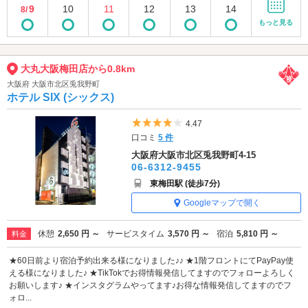
9
10
11
12
13
14
8/
もっと見る
大丸大阪梅田店から0.8km
大阪府 大阪市北区兎我野町
ホテル SIX (シックス)
5つ星のうち4
4.47
口コミ
5 件
大阪府大阪市北区兎我野町4-15
06-6312-9455
東梅田駅 (徒歩7分)
Googleマップで開く
休憩
2,650 円 ～
サービスタイム
3,570 円 ～
宿泊
5,810 円 ～
料金
★60日前より宿泊予約出来る様になりました♪♪ ★1階フロントにてPayPay使
える様になりました♪ ★TikTokでお得情報発信してますのでフォローよろしく
お願いします♪ ★インスタグラムやってます♪お得な情報発信してますのでフ
ォロ...