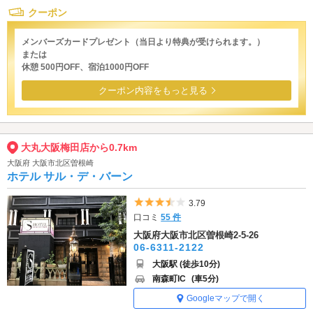
クーポン
メンバーズカードプレゼント（当日より特典が受けられます。）
または
休憩 500円OFF、宿泊1000円OFF
クーポン内容をもっと見る
大丸大阪梅田店から0.7km
大阪府 大阪市北区曽根崎
ホテル サル・デ・バーン
5つ星のうち3.5
3.79
口コミ
55 件
大阪府大阪市北区曽根崎2-5-26
06-6311-2122
大阪駅 (徒歩10分)
南森町IC
(車5分)
Googleマップで開く