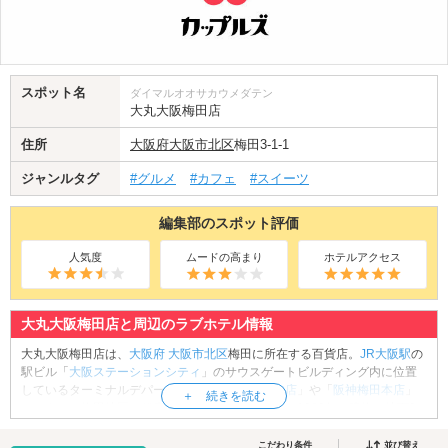
スポット名
ダイマルオオサカウメダテン
大丸大阪梅田店
住所
大阪府
大阪市北区
梅田3-1-1
ジャンルタグ
#グルメ
#カフェ
#スイーツ
編集部のスポット評価
人気度
ムードの高まり
ホテルアクセス
大丸大阪梅田店と周辺のラブホテル情報
大丸大阪梅田店は、
大阪府
大阪市北区
梅田に所在する百貨店。
JR大阪駅
の
駅ビル「
大阪ステーションシティ
」のサウスゲートビルディング内に位置
しているターミナルデパートで、「
阪急うめだ本店
」や「
阪神梅田本店
」
とともに、梅田地区を代表する百貨店です。開業は1983年。建物は地下2
階・地上15階。館内には婦人服や紳士服、服飾雑貨、コスメ、宝飾品、時
計等の専門店や飲食店が入居しています。中でもポケットモンスター関連
こだわり条件
並び替え