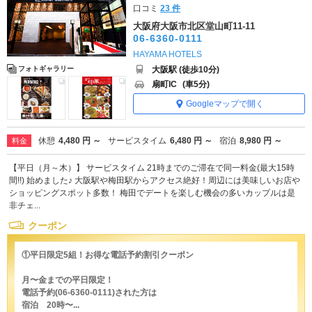
口コミ
23 件
大阪府大阪市北区堂山町11-11
06-6360-0111
HAYAMA HOTELS
大阪駅 (徒歩10分)
フォトギャラリー
扇町IC
(車5分)
Googleマップで開く
休憩
4,480 円 ～
サービスタイム
6,480 円 ～
宿泊
8,980 円 ～
料金
【平日（月～木）】 サービスタイム 21時までのご滞在で同一料金(最大15時
間!!) 始めました♪ 大阪駅や梅田駅からアクセス絶好！周辺には美味しいお店や
ショッピングスポット多数！ 梅田でデートを楽しむ機会の多いカップルは是
非チェ...
クーポン
①平日限定5組！お得な電話予約割引クーポン
月〜金までの平日限定！
電話予約(06-6360-0111)された方は
宿泊 20時〜...