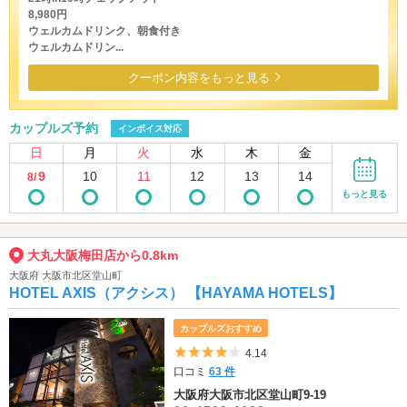
8,980円
ウェルカムドリンク、朝食付き
ウェルカムドリン...
クーポン内容をもっと見る
カップルズ予約
インボイス対応
日
月
火
水
木
金
9
10
11
12
13
14
8/
もっと見る
大丸大阪梅田店から0.8km
大阪府 大阪市北区堂山町
HOTEL AXIS（アクシス） 【HAYAMA HOTELS】
カップルズおすすめ
5つ星のうち4
4.14
口コミ
63 件
大阪府大阪市北区堂山町9-19