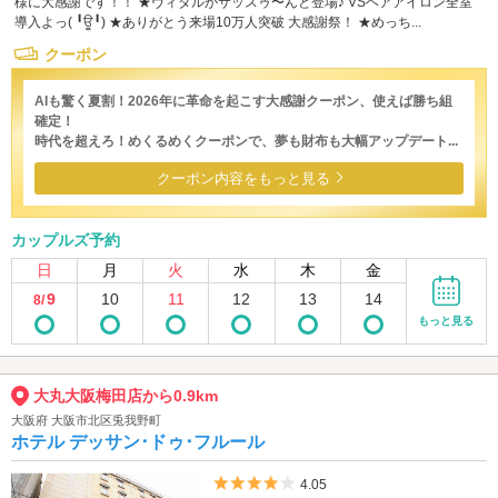
様に大感謝です！！ ★ヴィダルがサッスゥ〜んと登場♪ VSヘアアイロン全室
導入よっ( ╹ਊ╹) ★ありがとう来場10万人突破 大感謝祭！ ★めっち...
クーポン
AIも驚く夏割！2026年に革命を起こす大感謝クーポン、使えば勝ち組
確定！
時代を超えろ！めくるめくクーポンで、夢も財布も大幅アップデート...
クーポン内容をもっと見る
カップルズ予約
日
月
火
水
木
金
9
10
11
12
13
14
8/
もっと見る
大丸大阪梅田店から0.9km
大阪府 大阪市北区兎我野町
ホテル デッサン･ドゥ･フルール
5つ星のうち4
4.05