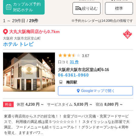
カップルズ予約
商品を販売するキャラクター専門店「ポケモンセンターオーサカ」が人
絞り込む
標準
気。JR大阪駅より徒歩約1分のショッピングスポットでお買い物やグルメを
対応ホテル
満喫しましょう。
1 ～ 29件目 /
29件
大丸大阪梅田店へは、
梅田・堂山エリアのラブホテル
、
兎我野・太融寺エ
※予約カレンダーは14:20時点の情報です
リアのラブホテル
からもアクセスが便利です。
大丸大阪梅田店から0.7km
大阪府 大阪市北区堂山町
ホテル トレビ
5つ星のうち3.5
3.67
口コミ
31 件
大阪府大阪市北区堂山町6-16
06-6361-0960
梅田駅
Googleマップで開く
休憩
4,230 円 ～
サービスタイム
5,030 円 ～
宿泊
8,080 円 ～
料金
東通り商店街からスグの好立地！！ 全室ブローバス完備・充実フードサービ
スで、 利用後の満足感は星５つ☆☆☆☆☆！！ スタイリッシュなお部屋で大
満足。 フードメニューも続々リニューアル！！グランドオープンから４周年
を迎え、ますますパワ...