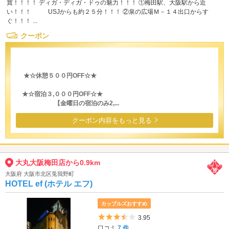
賞！！！！ ディガ・ディガ・ドゥの魅力！！！ ①梅田駅、大阪駅から近
い！！！ USJからも約２５分！！！ ②泉の広場Ｍ－１４出口からす
ぐ！！！ ...
クーポン
★☆休憩５００円OFF☆★
★☆宿泊３,０００円OFF☆★
【金曜日の宿泊のみ2,...
クーポン内容をもっと見る
大丸大阪梅田店から0.9km
大阪府 大阪市北区兎我野町
HOTEL ef (ホテル エフ)
カップルズおすすめ
5つ星のうち3.5
3.95
口コミ
7 件