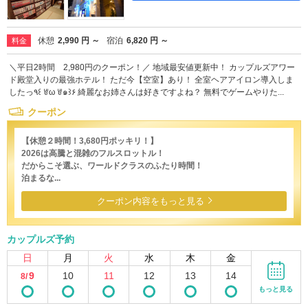
休憩
2,990 円 ～
宿泊
6,820 円 ～
料金
＼平日2時間 2,980円のクーポン！／ 地域最安値更新中！ カップルズアワー
ド殿堂入りの最強ホテル！ ただ今【空室】あり！ 全室ヘアアイロン導入しま
したっ٩꒰ ꇐω ꇐ๑꒱۶ 綺麗なお姉さんは好きですよね？ 無料でゲームやりた...
クーポン
【休憩２時間！3,680円ポッキリ！】
2026は高騰と混雑のフルスロットル！
だからこそ選ぶ、ワールドクラスのふたり時間！
泊まるな...
クーポン内容をもっと見る
カップルズ予約
日
月
火
水
木
金
9
10
11
12
13
14
8/
もっと見る