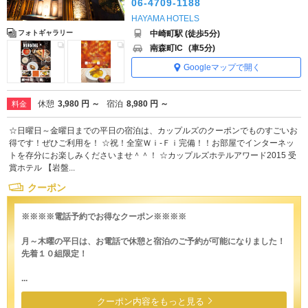
06-4709-1188
HAYAMA HOTELS
中崎町駅 (徒歩5分)
フォトギャラリー
南森町IC
(車5分)
Googleマップで開く
休憩
3,980 円 ～
宿泊
8,980 円 ～
料金
☆日曜日～金曜日までの平日の宿泊は、カップルズのクーポンでものすごいお
得です！ぜひご利用を！ ☆祝！全室Ｗｉ-Ｆｉ完備！！お部屋でインターネッ
トを存分にお楽しみくださいませ＾＾！ ☆カップルズホテルアワード2015 受
賞ホテル 【岩盤...
クーポン
※※※※電話予約でお得なクーポン※※※※
月～木曜の平日は、お電話で休憩と宿泊のご予約が可能になりました！
先着１０組限定！
...
クーポン内容をもっと見る