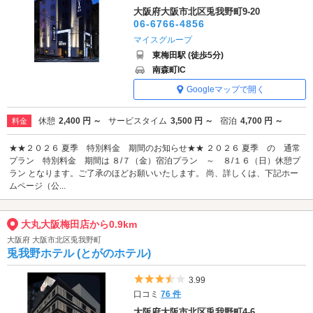
大阪府大阪市北区兎我野町9-20
06-6766-4856
マイスグループ
東梅田駅 (徒歩5分)
南森町IC
Googleマップで開く
休憩
2,400 円 ～
サービスタイム
3,500 円 ～
宿泊
4,700 円 ～
料金
★★２０２６ 夏季 特別料金 期間のお知らせ★★ ２０２６ 夏季 の 通常
プラン 特別料金 期間は ８/７（金）宿泊プラン ～ ８/１６（日）休憩プ
ラン となります。ご了承のほどお願いいたします。 尚、詳しくは、下記ホー
ムページ（公...
大丸大阪梅田店から0.9km
大阪府 大阪市北区兎我野町
兎我野ホテル (とがのホテル)
5つ星のうち3.5
3.99
口コミ
76 件
大阪府大阪市北区兎我野町4-6