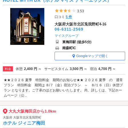
HOTEL MYTH DX（ホテル マイス ディーエックス）
5つ星のうち3.5
3.53
口コミ
5 件
大阪府大阪市北区兎我野町4-16
06-6311-2569
マイスグループ
東梅田駅 (徒歩5分)
南森町IC
Googleマップで開く
休憩
2,400 円 ～
サービスタイム
3,500 円 ～
宿泊
4,700 円 ～
料金
★★２０２６ 夏季 特別料金 期間のお知らせ★★ ２０２６ 夏季 の 通常
プラン 特別料金 期間は ８/７（金）宿泊プラン ～ ８/１６（日）休憩プ
ラン となります。ご了承のほどお願いいたします。 尚、詳しくは、下記ホー
ムページ（公...
大丸大阪梅田店から1.0km
大阪府 大阪市北区兎我野町
ホテル ジィニア梅田