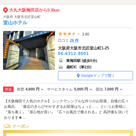
大丸大阪梅田店から0.9km
大阪府 大阪市北区堂山町
堂山ホテル
5つ星のうち3.5
3.90
口コミ
26 件
大阪府大阪市北区堂山町1-25
06-6312-9001
東梅田駅 (徒歩5分)
扇町IC
(車2分)
Googleマップで開く
休憩
4,000 円 ～
サービスタイム
5,000 円 ～
宿泊
7,000 円 ～
料金
【大阪梅田で人気のホテル】 シックでシンプルな作りのお部屋。自慢の広々
お風呂。 「最近のきらびやかすぎるお部屋はちょっと…」 というお客様に、
『落ち着く』『居心地が良い』『広々お風呂で癒される』と 高評価を頂いて
おります★ ...
クーポン