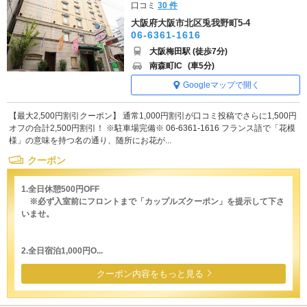
口コミ
30 件
大阪府大阪市北区兎我野町5-4
06-6361-1616
大阪梅田駅 (徒歩7分)
南森町IC
(車5分)
Googleマップで開く
【最大2,500円割引クーポン】 通常1,000円割引が口コミ投稿でさらに1,500円
オフの合計2,500円割引！ ※駐車場完備※ 06-6361-1616 フランス語で「花模
様」の意味を持つ名の通り、随所にお花が...
クーポン
1.全日休憩500円OFF
※必ず入室前にフロントまで「カップルズクーポン」を提示して下さ
いませ。
2.全日宿泊1,000円O...
クーポン内容をもっと見る