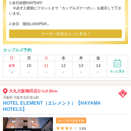
1.全日休憩500円OFF
※必ず入室前にフロントまで「カップルズクーポン」を提示して下さ
いませ。
2.全日 宿泊1,000円OF...
クーポン内容をもっと見る
カップルズ予約
日
月
火
水
木
金
9
10
11
12
13
14
8/
-
-
-
-
-
-
もっと見る
大丸大阪梅田店から0.8km
大阪府 大阪市北区堂山町
HOTEL ELEMENT（エレメント）【HAYAMA
HOTELS】
カップルズおすすめ
5つ星のうち3.5
3.89