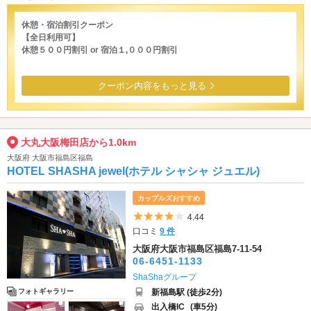
休憩・宿泊割引クーポン
【全日利用可】
休憩５００円割引 or 宿泊１,０００円割引
クーポン内容をもっと見る
大丸大阪梅田店から1.0km
大阪府 大阪市福島区福島
HOTEL SHASHA jewel(ホテル シャシャ ジュエル)
カップルズおすすめ
5つ星のうち4
4.44
口コミ
9 件
大阪府大阪市福島区福島7-11-54
06-6451-1133
ShaShaグループ
新福島駅 (徒歩2分)
フォトギャラリー
出入橋IC
(車5分)