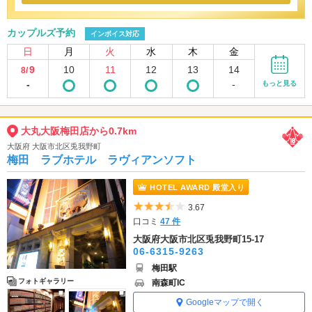
カップルズ予約
インボイス対応
日
月
火
水
木
金
9
10
11
12
13
14
8/
-
-
もっと見る
大丸大阪梅田店から0.7km
大阪府 大阪市北区兎我野町
梅田 ラブホテル ラヴィアンソフト
HOTEL AWARD 殿堂入り
5つ星のうち3.5
3.67
口コミ
47 件
大阪府大阪市北区兎我野町15-17
06-6315-9263
梅田駅
フォトギャラリー
南森町IC
Googleマップで開く