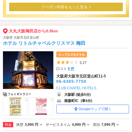
クーポン内容をもっと見る
大丸大阪梅田店から0.8km
大阪府 大阪市北区堂山町
ホテル リトルチャペルクリスマス 梅田
カップルズおすすめ
5つ星のうち3
3.27
口コミ
9 件
大阪府大阪市北区堂山町11-5
06-6365-7750
CLUB CHAPEL HOTELS
大阪駅 (徒歩5分)
フォトギャラリー
南森町IC
(車4分)
Googleマップで開く
休憩
3,990 円 ～
サービスタイム
4,990 円 ～
宿泊
7,990 円 ～
料金