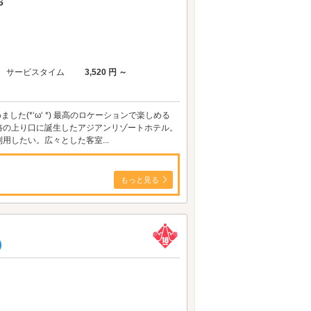
6
サービスタイム
3,520 円 ～
kはじめました(*‘ω‘ *) 最高のロケーションで楽しめる
路の上り口に誕生したアジアンリゾートホテル。
したい。広々とした客室...
もっと見る
）