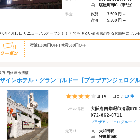
寝屋川南IC
(車5分)
料金
休憩
3,500 円 ～
宿泊
5,300 円 ～
和6年4月18日 リニューアルオープン！！ とても明るい清潔感のあるお部屋にフル
宿泊1,000円OFF | 休憩500円OFF
阪府 四條畷市清瀧
ザインホテル・グランゴルドー【プラザアンジェログ
5つ星のうち4
4.15
口コミ
10 件
大阪府四條畷市清瀧878-
ホテル情報
072-862-0711
プラザアンジェログループ
最寄り
大和田駅
寝屋川南IC