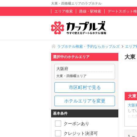
大東・四條畷エリアのラブホテル
エリア検索
路線・駅検索
デートスポット検
ラブホテル検索・予約ならカップルズ
エリア
大東
選択中のホテルエリア
大阪府
大東・四條畷エリア
市区町村で見る
大東
ホテルエリアを変更
大阪
して
基本条件
した
には
クーポンあり
こち
地
」
クレジット決済可
1 ～