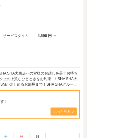
3
サービスタイム
4,590 円 ～
SHA SHA大東店への皆様のお越しを是非お待ち
の上質なひとときをお約束...！SHA SHA大
楽しめるお部屋まで！SHA SHAグルー...
ます！
もっと見る
土
日
月