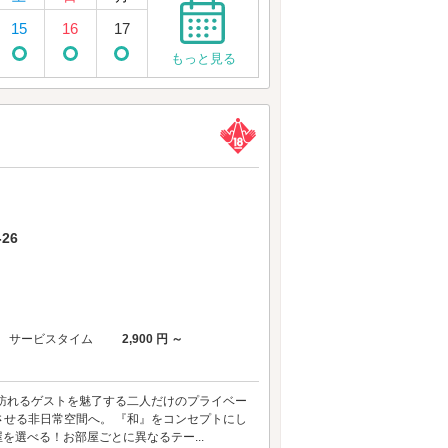
15
16
17
もっと見る
26
サービスタイム
2,900 円 ～
和の趣で訪れるゲストを魅了する二人だけのプライベー
せる非日常空間へ。 『和』をコンセプトにし
屋を選べる！お部屋ごとに異なるテー...