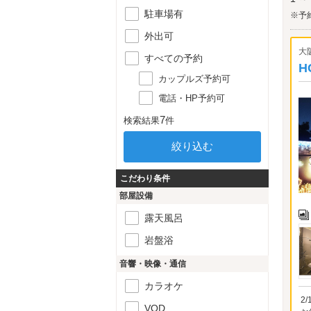
ポッ
駐車場有
ート
※予
号」
外出可
約に
大
すべての予約
H
カップルズ予約可
電話・HP予約可
7
検索結果
件
こだわり条件
部屋設備
露天風呂
岩盤浴
音響・映像・通信
カラオケ
2
VOD