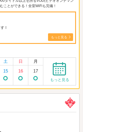
の1000タイトル以上を誇るVOD(ビデオオンデマン
むことができる！全室WiFiも完備！
ます！
もっと見る
土
日
月
15
16
17
もっと見る