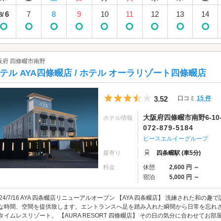
6
7
8
9
10
11
12
13
14
8/
阪府 四條畷市南野
テル AYA四條畷店 / ホテル オーラリゾート四條畷店
5つ星のうち3.5
3.52
口コミ
15 件
大阪府四條畷市南野6-10-
ホテル情報
072-879-5184
ピースエルイーグループ
最寄り
四条畷駅 (車5分)
料金
休憩
2,600 円 ～
宿泊
5,000 円 ～
024/7/16 AYA 四条畷店リニューアルオープン 【AYA 四条畷店】 洗練された
な時間、空間を提供致します。エントランスへ足を踏み入れた瞬間から日常を忘れさ
タイムレスリゾート。 【AURA RESORT 四條畷店】 その日の気分に合わせてお部