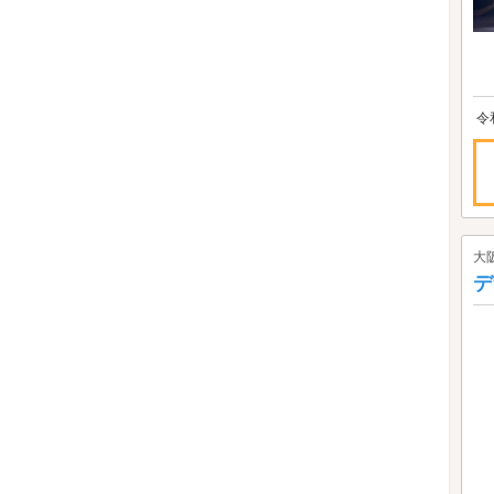
令
大
デ