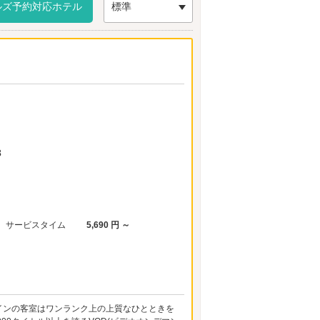
みてはいかがでしょうか。大東・四条畷エリアでデ
ルズ予約対応ホテル
標準
エリアのラブホテルは「清滝生駒道路」「国道170
らかじめホテルを予約しておくとイイでしょう。予
3
サービスタイム
5,690 円 ～
ザインの客室はワンランク上の上質なひとときを