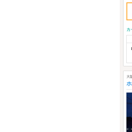
カ
大
ホ