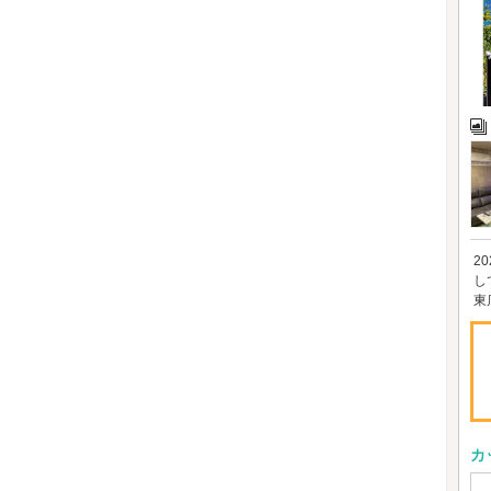
2
し
東
カ