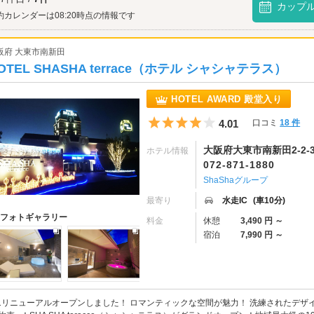
トです。都会の喧騒から離れてのんびり散策デートをしたいカップルはぜひ訪れて
カップ
を満喫した後はラブホテルで大好きな人をより深く、近くに感じたいですよね♪この
約カレンダーは08:20時点の情報です
沿いや近隣に点在しています。「どこも満室だ！」なんてことにならないようにあ
はカップルズ予約が便利です。さっそくホテルをチェックしてみましょう。
阪府 大東市南新田
OTEL SHASHA terrace（ホテル シャシャテラス）
HOTEL AWARD 殿堂入り
5つ星のうち4
4.01
口コミ
18 件
大阪府大東市南新田2-2-
ホテル情報
072-871-1880
ShaShaグループ
最寄り
水走IC
(車10分)
フォトギャラリー
料金
休憩
3,490 円 ～
宿泊
7,990 円 ～
/1リニューアルオープンしました！ ロマンティックな空間が魅力！ 洗練されたデ