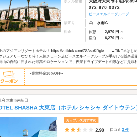
大阪府大東市中垣内889-
ホテル情報
072-870-0372
ピースエルイーグループ
最寄り
水走IC
料金
休憩
2,970 円 ～
宿泊
6,270 円 ～
上のアジアンリゾートホテル！ https://vt.tiktok.com/ZSAsoKDgk/ ←Tik To
グジュアリーなひと時！人気チェーン店ピースエルイーグループが手がける阪奈道
駒山の自然に囲まれた最高のロケーションで、夜景ドライブデートの際などに是非利用
●客室料金10％OFF●
阪府 大東市南新田
OTEL SHASHA 大東店（ホテル シャシャ ダイトウテン
カップルズおすすめ
5つ星のうち2.5
2.90
口コミ
3 件