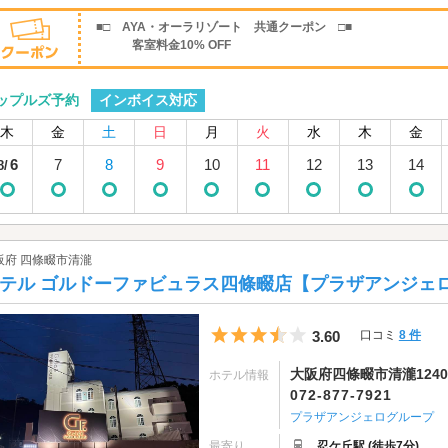
■□ AYA・オーラリゾート 共通クーポン □■
客室料金10% OFF
インボイス対応
ップルズ予約
木
金
土
日
月
火
水
木
金
6
7
8
9
10
11
12
13
14
8/
阪府 四條畷市清瀧
テル ゴルドーファビュラス四條畷店【プラザアンジェ
5つ星のうち3.5
3.60
口コミ
8 件
大阪府四條畷市清瀧1240
ホテル情報
072-877-7921
プラザアンジェログループ
最寄り
忍ケ丘駅 (徒歩7分)