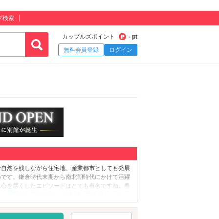
プ検索
カップルズポイント
- pt
無料会員登録
ログイン
な自然を残しながら住宅地、産業都市としても発展
めです。鎌倉時代末期から南北朝時代にかけて活躍
忠心を尽くしたエピソードはとても有名ですね。春
、「
慈眼寺 (野崎観音)
」にも行ってみましょう。
ます。事前に囲まれたい2人は、「
むろいけ園
めます。のんびり過ごしたい2人へおすすめのス