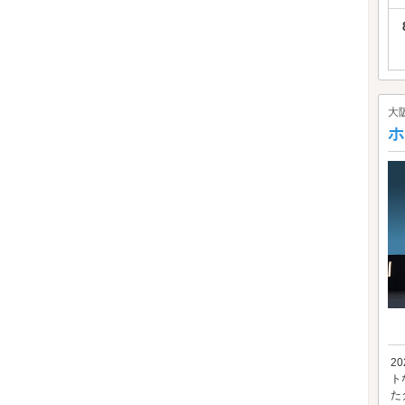
大
ホ
2
ト
た