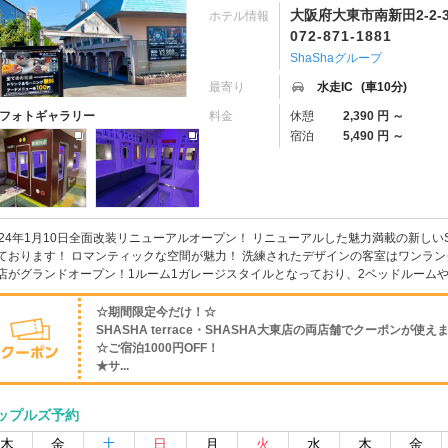
大阪府大東市南新田2-2-
ホテル情報
072-871-1881
ShaShaグループ
最寄り
水走IC
(車10分)
料金
休憩
2,390 円 ～
フォトギャラリー
宿泊
5,490 円 ～
024年1月10日全面改装リニューアルオープン！ リニューアルした魅力満載の新しい
ております！ ロマンティックな空間が魅力！ 洗練されたデザインの客室はワンランク上
店がグランドオープン！1ルーム1ガレージスタイルとなっており、2ベッドルームやSMが
☆期間限定今だけ！☆
SHASHA terrace・SHASHA大東店の両店舗でクーポンが使え
☆ご宿泊1000円OFF！
★サ...
ップルズ予約
木
金
土
日
月
火
水
木
金