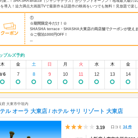
約束...！SHA SHA teracce（シャシャテラス）がグランドオープン！地域最大級
)を導入！迫力満点大画面TVで最新作＆話題作の映画をいつでも無料！見放題で楽し
①
☆期間限定今だけ！☆
SHASHA terrace・SHASHA大東店の両店舗でクーポンが使え
☆ご宿泊1000円OFF！
...
ップルズ予約
木
金
土
日
月
火
水
木
金
6
7
8
9
10
11
12
13
14
8/
阪府 大東市中垣内
テル オーラ 大東店 / ホテル サリ リゾート 大東店
5つ星のうち3
3.19
口コミ
34 件