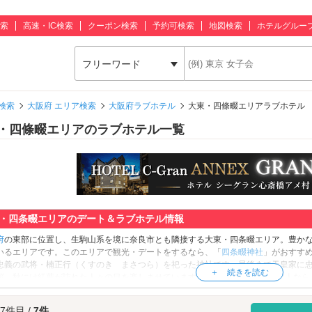
索
高速・IC検索
クーポン検索
予約可検索
地図検索
ホテルグルー
フリーワード
検索
大阪府 エリア検索
大阪府ラブホテル
大東・四條畷エリアラブホテル
・四條畷エリアのラブホテル一覧
・四条畷エリアのデート＆ラブホテル情報
府
の東部に位置し、生駒山系を境に奈良市とも隣接する大東・四条畷エリア。豊か
いるエリアです。このエリアで観光・デートをするなら、「
四条畷神社
」がおすす
忠義の武将・楠正行（くすのき まさつら）を祀った神社です。最後まで天皇家に
桜、秋には紅葉が訪れた人々の目を楽しませています。お寺巡りがお好きな2人なら
らは「野崎まいり」で有名なお寺。本堂まで上ると、大阪平野が見渡せる絶景が見れ
へ行ってみませんか？こちらは大阪府民の森の中一つで、深い緑や野鳥、清流が楽し
 7件目 /
7件