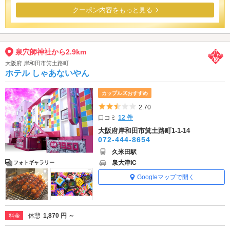
クーポン内容をもっと見る
泉穴師神社から2.9km
大阪府 岸和田市箕土路町
ホテル しゃあないやん
カップルズおすすめ
5つ星のうち2.5
2.70
口コミ
12 件
大阪府岸和田市箕土路町1-1-14
072-444-8654
久米田駅
泉大津IC
フォトギャラリー
Googleマップで開く
休憩
1,870 円 ～
料金