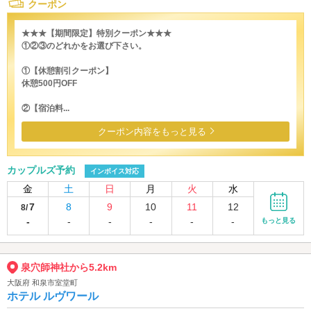
クーポン
★★★【期間限定】特別クーポン★★★
①②③のどれかをお選び下さい。
①【休憩割引クーポン】
休憩500円OFF
②【宿泊料...
クーポン内容をもっと見る
カップルズ予約
インボイス対応
金
土
日
月
火
水
7
8
9
10
11
12
8/
-
-
-
-
-
-
もっと見る
泉穴師神社から5.2km
大阪府 和泉市室堂町
ホテル ルヴワール