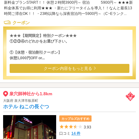
新料金プランSTART！！ 休憩２時間3900円～ 宿泊 5900円～ ★★★新
料金体系でお得に利用★★★ ・新たにフリータイムを導入！！なんと最長13
時間ご滞在OK！！ ・23時以降なら深夜宿泊均一5900円～（C~Eランク...
クーポン
★★★【期間限定】特別クーポン★★★
①②③④のどれかをお選び下さい。
①【休憩・宿泊割引クーポン】
休憩1,000円OFF or...
クーポン内容をもっと見る
泉穴師神社から1.8km
大阪府 泉大津市板原町
ホテル ねこの長ぐつ
カップルズおすすめ
5つ星のうち3.5
3.93
口コミ
14 件