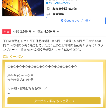
0725-90-7592
和泉府中駅 (車3分)
泉大津IC
Googleマップで開く
休憩
2,900 円 ～
宿泊
4,000 円 ～
料金
平日が断然おトク！ 平日休憩3時間 2,900円 ５時間3,500円 平日宿泊 4,000
円 二人の時間を長く過ごしていただくために宿泊時間も延長！ さらに！ スタ
ンプカード：溜まったら1,000円値引き → 使えば使うほど...
クーポン
◇◆◇◆◇◆◇◆◇◆◇◆◇◇◆◇◆◇◆◇◆◇◆◇
只今キャンペーン中！
今だけダブルでお得
＼ 休憩・宿泊どちらもOK！／
...
クーポン内容をもっと見る