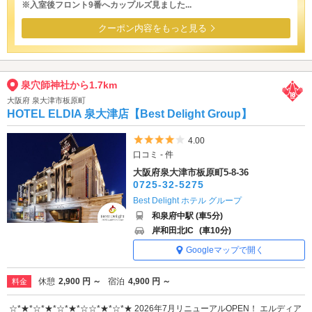
※入室後フロント9番へカップルズ見ました...
クーポン内容をもっと見る
泉穴師神社から1.7km
大阪府 泉大津市板原町
HOTEL ELDIA 泉大津店【Best Delight Group】
5つ星のうち4
4.00
口コミ - 件
大阪府泉大津市板原町5-8-36
0725-32-5275
Best Delight ホテル グループ
和泉府中駅 (車5分)
岸和田北IC
(車10分)
Googleマップで開く
休憩
2,900 円 ～
宿泊
4,900 円 ～
料金
☆*★*☆*★*☆*★*☆☆*★*☆*★ 2026年7月リニューアルOPEN！ エルディア