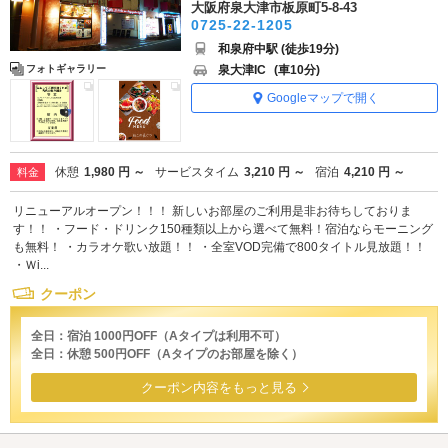
大阪府泉大津市板原町5-8-43
0725-22-1205
和泉府中駅 (徒歩19分)
泉大津IC
(車10分)
フォトギャラリー
Googleマップで開く
休憩
1,980 円 ～
サービスタイム
3,210 円 ～
宿泊
4,210 円 ～
料金
リニューアルオープン！！！ 新しいお部屋のご利用是非お待ちしておりま
す！！ ・フード・ドリンク150種類以上から選べて無料！宿泊ならモーニング
も無料！ ・カラオケ歌い放題！！ ・全室VOD完備で800タイトル見放題！！
・Ｗi...
クーポン
全日：宿泊 1000円OFF（Aタイプは利用不可）
全日：休憩 500円OFF（Aタイプのお部屋を除く）
クーポン内容をもっと見る