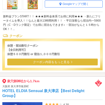
Googleマップで開く
新料金プランSTART！！ ★★★新料金体系でお得に利用★★★ ・新たにフリ
ータイムを導入！！なんと最大13時間利用！！ ・平日深夜なら宿泊均一5900
円（C・Dランク限定）でお得に宿泊もできます♪ ・宿泊がなんと１５時から
OK！！...
クーポン
休憩・宿泊割引クーポン
【全日利用可】
休憩５００円割引 or 宿泊１,０００円割引
クーポン内容をもっと見る
泉穴師神社から1.7km
大阪府 泉大津市板原町
HOTEL ELDIA Sensual 泉大津店【Best Delight
Group】
5つ星のうち4
4.20