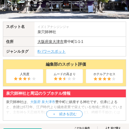
スポット名
イズミアナシジンジャ
泉穴師神社
住所
大阪府
泉大津市
豊中町1-1-1
ジャンルタグ
#パワースポット
編集部のスポット評価
人気度
ムードの高まり
ホテルアクセス
泉穴師神社と周辺のラブホテル情報
泉穴師神社は、
大阪府
泉大津市
豊中町に鎮座する神社です。伝承による
と、創建は672年。江戸時代より繊維産業で栄えている地域に所在していま
す。主祭神を天忍穗耳尊(あめのおしほみみのみこと)、栲幡千千姫(たくは
たちぢひめのみこと)とし、農耕・紡繊の繁栄、衣食の安定、虫封じ、厄除
け、交通安全などのご利益があると言われています。境内には、1602年に
豊臣秀頼公により再建された本殿(国の重要文化財)や、慶長年間(1596年か
こだわり条件
並び替え