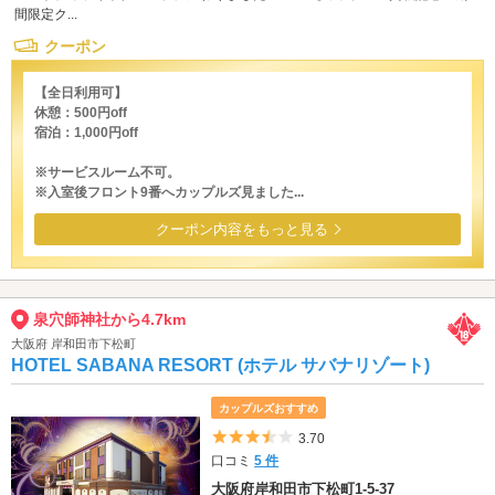
間限定ク...
クーポン
【全日利用可】
休憩：500円off
宿泊：1,000円off
※サービスルーム不可。
※入室後フロント9番へカップルズ見ました...
クーポン内容をもっと見る
泉穴師神社から4.7km
大阪府 岸和田市下松町
HOTEL SABANA RESORT (ホテル サバナリゾート)
カップルズおすすめ
5つ星のうち3.5
3.70
口コミ
5 件
大阪府岸和田市下松町1-5-37