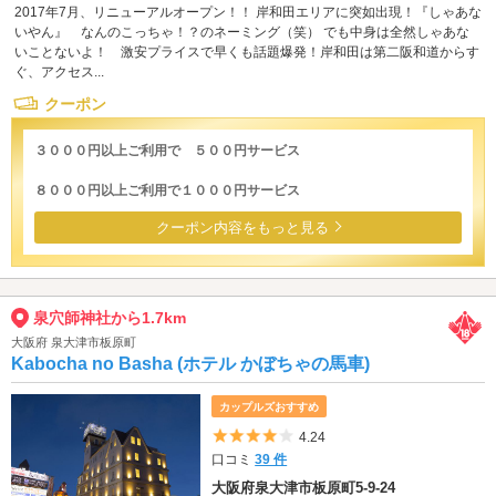
2017年7月、リニューアルオープン！！ 岸和田エリアに突如出現！『しゃあな
いやん』 なんのこっちゃ！？のネーミング（笑） でも中身は全然しゃあな
いことないよ！ 激安プライスで早くも話題爆発！岸和田は第二阪和道からす
ぐ、アクセス...
クーポン
３０００円以上ご利用で ５００円サービス
８０００円以上ご利用で１０００円サービス
クーポン内容をもっと見る
泉穴師神社から1.7km
大阪府 泉大津市板原町
Kabocha no Basha (ホテル かぼちゃの馬車)
カップルズおすすめ
5つ星のうち4
4.24
口コミ
39 件
大阪府泉大津市板原町5-9-24