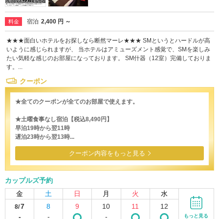
宿泊
2,400 円 ～
料金
★★★面白いホテルをお探しなら断然マーレ★★★ SMというとハードルが高
いように感じられますが、 当ホテルはアミューズメント感覚で、SMを楽しみ
たい気軽な感じのお部屋になっております。 SM什器（12室）完備しておりま
す。...
クーポン
★全てのクーポンが全てのお部屋で使えます。
★土曜食事なし宿泊【税込8,490円】
早泊19時から翌11時
遅泊23時から翌13時...
クーポン内容をもっと見る
カップルズ予約
金
土
日
月
火
水
7
8
9
10
11
12
8/
-
-
-
もっと見る