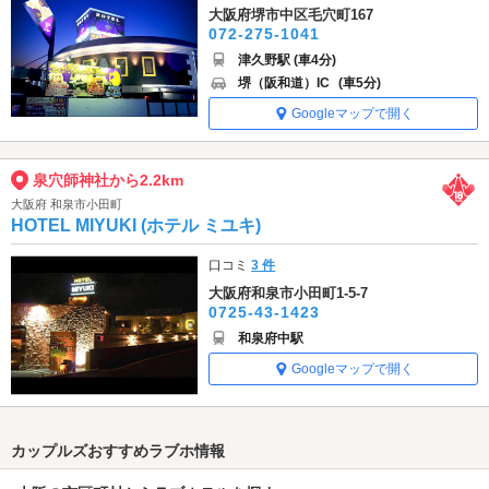
大阪府堺市中区毛穴町167
072-275-1041
津久野駅 (車4分)
堺（阪和道）IC
(車5分)
Googleマップで開く
泉穴師神社から2.2km
大阪府 和泉市小田町
HOTEL MIYUKI (ホテル ミユキ)
口コミ
3 件
大阪府和泉市小田町1-5-7
0725-43-1423
和泉府中駅
Googleマップで開く
カップルズおすすめラブホ情報