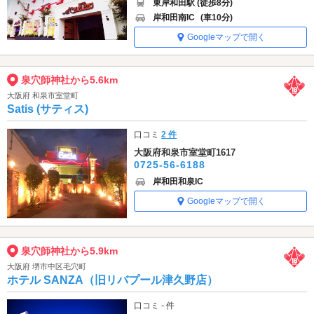
東岸和田駅 (徒歩8分)
岸和田南IC
(車10分)
Googleマップで開く
泉穴師神社から5.6km
大阪府 和泉市室堂町
Satis (サティス)
口コミ
2 件
大阪府和泉市室堂町1617
0725-56-6188
岸和田和泉IC
Googleマップで開く
泉穴師神社から5.9km
大阪府 堺市中区毛穴町
ホテル SANZA（旧リバプール津久野店）
口コミ - 件