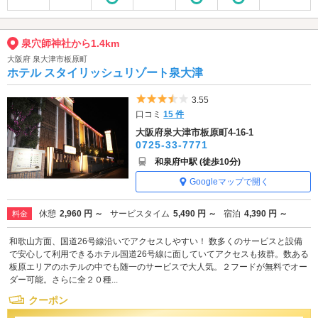
泉穴師神社から1.4km
大阪府 泉大津市板原町
ホテル スタイリッシュリゾート泉大津
5つ星のうち3.5
3.55
口コミ
15 件
大阪府泉大津市板原町4-16-1
0725-33-7771
和泉府中駅 (徒歩10分)
Googleマップで開く
休憩
2,960 円 ～
サービスタイム
5,490 円 ～
宿泊
4,390 円 ～
料金
和歌山方面、国道26号線沿いでアクセスしやすい！ 数多くのサービスと設備
で安心して利用できるホテル国道26号線に面していてアクセスも抜群。数ある
板原エリアのホテルの中でも随一のサービスで大人気。２フードが無料でオー
ダー可能。さらに全２０種...
クーポン