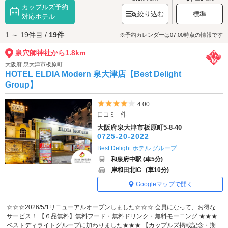
カップルズ予約
ら1615年)に秀頼公により再建された拝殿(市の指定有形文化財)など数々の
絞り込む
標準
見どころがあります。参拝を済ませたら、木々の生い茂る「泉穴師神社の
対応ホテル
森」を散策してみましょう。
1 ～ 19件目 /
19件
泉穴師神社へは、
泉大津エリアのラブホテル
からもアクセスが便利です。
※予約カレンダーは07:00時点の情報です
泉穴師神社から1.8km
大阪府 泉大津市板原町
HOTEL ELDIA Modern 泉大津店【Best Delight
Group】
5つ星のうち4
4.00
口コミ - 件
大阪府泉大津市板原町5-8-40
0725-20-2022
Best Delight ホテル グループ
和泉府中駅 (車5分)
岸和田北IC
(車10分)
Googleマップで開く
☆☆☆2026/5/1リニューアルオープンしました☆☆☆ 会員になって、お得な
サービス！ 【６品無料】無料フード・無料ドリンク・無料モーニング ★★★
ベストディライトグループに加わりました★★★ 【カップルズ掲載記念・期