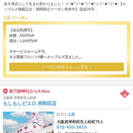
泉大津店として生まれ変わりました！ ☆*★*☆*★*☆*★*☆☆*★*☆*★ 【カ
ップルズ掲載記念・期間限定クーポン発券中】 国道26号...
クーポン
【全日利用可】
休憩：500円off
宿泊：1,000円off
※サービスルーム不可。
※入室後フロント9番へカップルズ見ました...
クーポン内容をもっと見る
泉穴師神社から5.6km
大阪府 岸和田市上松町
もしもしピエロ 岸和田店
口コミ
1 件
大阪府岸和田市上松町79-1
072-433-3010