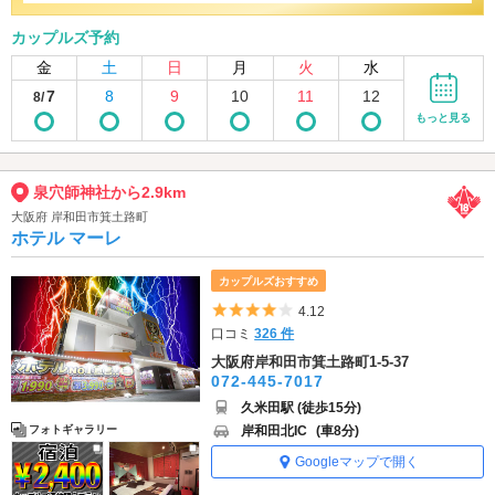
カップルズ予約
金
土
日
月
火
水
7
8
9
10
11
12
8/
もっと見る
泉穴師神社から2.9km
大阪府 岸和田市箕土路町
ホテル マーレ
カップルズおすすめ
5つ星のうち4
4.12
口コミ
326 件
大阪府岸和田市箕土路町1-5-37
072-445-7017
久米田駅 (徒歩15分)
岸和田北IC
(車8分)
フォトギャラリー
Googleマップで開く