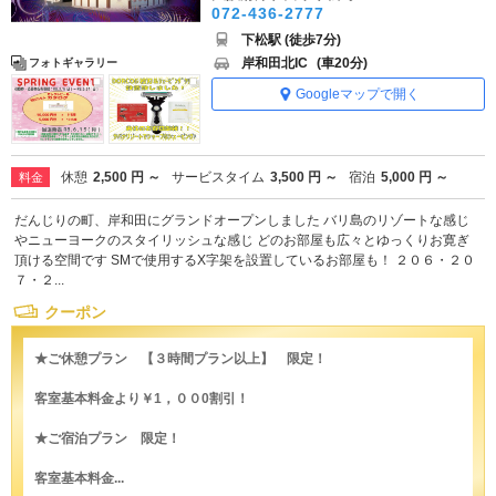
072-436-2777
下松駅 (徒歩7分)
岸和田北IC
(車20分)
フォトギャラリー
Googleマップで開く
休憩
2,500 円 ～
サービスタイム
3,500 円 ～
宿泊
5,000 円 ～
料金
だんじりの町、岸和田にグランドオープンしました バリ島のリゾートな感じ
やニューヨークのスタイリッシュな感じ どのお部屋も広々とゆっくりお寛ぎ
頂ける空間です SMで使用するX字架を設置しているお部屋も！ ２０６・２０
７・２...
クーポン
★ご休憩プラン 【３時間プラン以上】 限定！
客室基本料金より￥1，００0割引！
★ご宿泊プラン 限定！
客室基本料金...