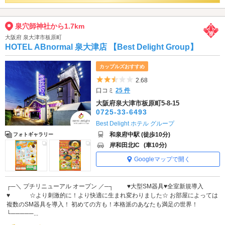
泉穴師神社から1.7km
大阪府 泉大津市板原町
HOTEL ABnormal 泉大津店 【Best Delight Group】
カップルズおすすめ
5つ星のうち2.5
2.68
口コミ
25 件
大阪府泉大津市板原町5-8-15
0725-33-6493
Best Delight ホテル グループ
和泉府中駅 (徒歩10分)
フォトギャラリー
岸和田北IC
(車10分)
Googleマップで開く
┌─＼ プチリニューアル オープン ／─┐ ♥大型SM器具♥全室新規導入
♥ ☆より刺激的に！より快適に生まれ変わりました☆ お部屋によっては
複数のSM器具を導入！ 初めての方も！本格派のあなたも満足の世界！
└─────...