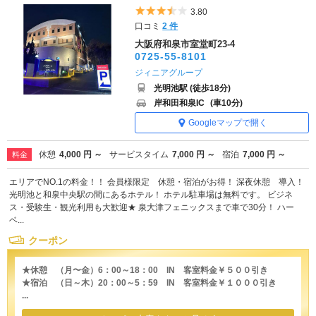
5つ星のうち3.5
3.80
口コミ
2 件
大阪府和泉市室堂町23-4
0725-55-8101
ジィニアグループ
光明池駅 (徒歩18分)
岸和田和泉IC
(車10分)
Googleマップで開く
休憩
4,000 円 ～
サービスタイム
7,000 円 ～
宿泊
7,000 円 ～
料金
エリアでNO.1の料金！！ 会員様限定 休憩・宿泊がお得！ 深夜休憩 導入！
光明池と和泉中央駅の間にあるホテル！ ホテル駐車場は無料です。 ビジネ
ス・受験生・観光利用も大歓迎★ 泉大津フェニックスまで車で30分！ ハー
ベ...
クーポン
★休憩 （月〜金）6：00～18：00 IN 客室料金￥５００引き
★宿泊 （日～木）20：00～5：59 IN 客室料金￥１０００引き
...