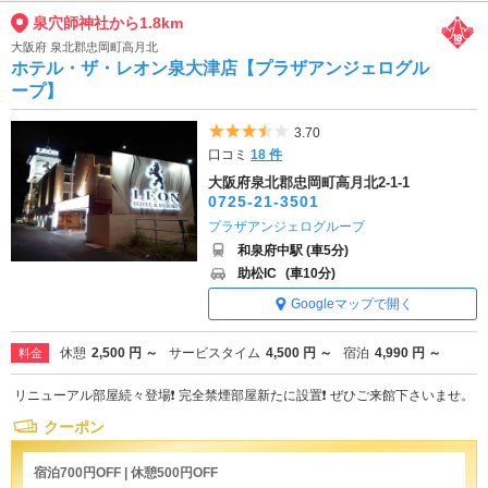
泉穴師神社から1.8km
大阪府 泉北郡忠岡町高月北
ホテル・ザ・レオン泉大津店【プラザアンジェログル
ープ】
5つ星のうち3.5
3.70
口コミ
18 件
大阪府泉北郡忠岡町高月北2-1-1
0725-21-3501
プラザアンジェログループ
和泉府中駅 (車5分)
助松IC
(車10分)
Googleマップで開く
休憩
2,500 円 ～
サービスタイム
4,500 円 ～
宿泊
4,990 円 ～
料金
リニューアル部屋続々登場❗ 完全禁煙部屋新たに設置❗ ぜひご来館下さいませ。
クーポン
宿泊700円OFF | 休憩500円OFF