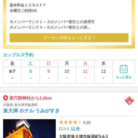
基本料金１０％ＯＦＦ
全曜日ご利用OK
※メンバーランク１～３のメンバー割引との併用可
※メンバーランク４～６のメンバー割引との併...
クーポン内容をもっと見る
カップルズ予約
金
土
日
月
火
水
7
8
9
10
11
12
8/
-
-
-
-
-
-
もっと見る
泉穴師神社から1.6km
大阪府 泉大津市板原町
泉大津 ホテル うみがすき
5つ星のうち4
4.20
口コミ
12 件
大阪府泉大津市板原町5-6-3