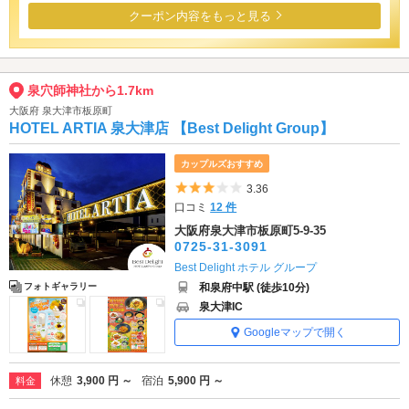
クーポン内容をもっと見る
泉穴師神社から1.7km
大阪府 泉大津市板原町
HOTEL ARTIA 泉大津店 【Best Delight Group】
カップルズおすすめ
5つ星のうち3
3.36
口コミ
12 件
大阪府泉大津市板原町5-9-35
0725-31-3091
Best Delight ホテル グループ
和泉府中駅 (徒歩10分)
フォトギャラリー
泉大津IC
Googleマップで開く
休憩
3,900 円 ～
宿泊
5,900 円 ～
料金