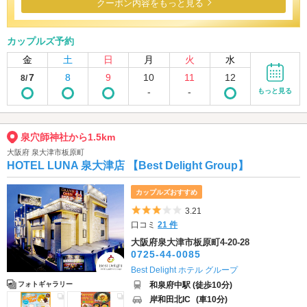
クーポン内容をもっと見る
カップルズ予約
金
土
日
月
火
水
7
8
9
10
11
12
8/
-
-
もっと見る
泉穴師神社から1.5km
大阪府 泉大津市板原町
HOTEL LUNA 泉大津店 【Best Delight Group】
カップルズおすすめ
5つ星のうち3
3.21
口コミ
21 件
大阪府泉大津市板原町4-20-28
0725-44-0085
Best Delight ホテル グループ
和泉府中駅 (徒歩10分)
フォトギャラリー
岸和田北IC
(車10分)