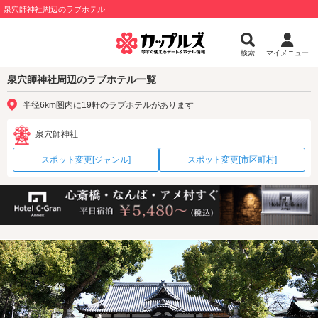
泉穴師神社周辺のラブホテル
検索
マイメニュー
泉穴師神社周辺のラブホテル一覧
半径6km圏内に19軒のラブホテルがあります
泉穴師神社
スポット変更[ジャンル]
スポット変更[市区町村]