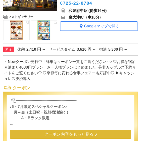
0725-22-8784
和泉府中駅 (徒歩16分)
泉大津IC
(車10分)
フォトギャラリー
Googleマップで開く
休憩
2,410 円 ～
サービスタイム
3,620 円 ～
宿泊
5,300 円 ～
料金
～Newクーポン発行中！詳細はクーポン一覧をご覧ください～♪ ♡お得な宿泊
素泊まり4000円プラン・お一人様プランはじめました~是非カップルズ予約サ
イトをご覧ください♡ ♡季節毎に変わる食事フェアーも好評中♡ ▶キャッシ
ュレス決済導入...
クーポン
.*⿻┈┈┈┈┈┈┈┈┈┈┈┈┈┈┈┈
♪6・7月限定スペシャルクーポン♪
月～金（土日祝・祝前宿泊除く）
A・Bランク限定
...
クーポン内容をもっと見る