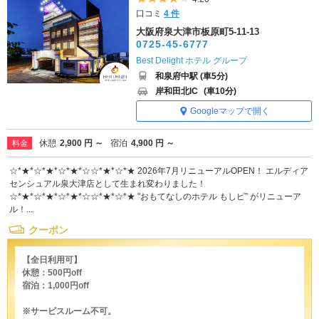
口コミ
4 件
大阪府泉大津市板原町5-11-13
0725-45-6777
Best Delight ホテル グループ
和泉府中駅 (車5分)
岸和田北IC
(車10分)
Googleマップで開く
休憩
2,900 円 ～
宿泊
4,900 円 ～
料金
☆*★*☆*★*☆*★*☆☆*★*☆*★ 2026年7月リニューアルOPEN！ エルディア
センシュアル泉大津店として生まれ変わりました！
☆*★*☆*★*☆*★*☆☆*★*☆*★ "おもてなしのホテル もしピ” がリニューア
ル！...
クーポン
【全日利用可】
休憩：500円off
宿泊：1,000円off
※サービスルーム不可。