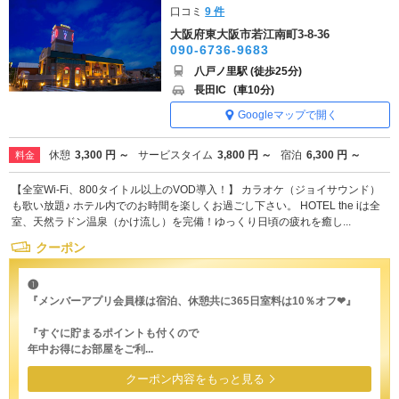
口コミ
9 件
大阪府東大阪市若江南町3-8-36
090-6736-9683
八戸ノ里駅 (徒歩25分)
長田IC
(車10分)
Googleマップで開く
休憩
3,300 円 ～
サービスタイム
3,800 円 ～
宿泊
6,300 円 ～
料金
【全室Wi-Fi、800タイトル以上のVOD導入！】 カラオケ（ジョイサウンド）
も歌い放題♪ ホテル内でのお時間を楽しくお過ごし下さい。 HOTEL the iは全
室、天然ラドン温泉（かけ流し）を完備！ゆっくり日頃の疲れを癒し...
クーポン
❶
『メンバーアプリ会員様は宿泊、休憩共に365日室料は10％オフ❤︎』
『すぐに貯まるポイントも付くので
年中お得にお部屋をご利...
クーポン内容をもっと見る