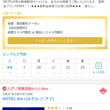
NETFLIX等の動画配信サービスを、迫力の大画面でご覧いただけます。 新料
金プランSTART！！ ★★★新料金体系でお得に利用★★★ ・新たに...
クーポン
休憩・宿泊割引クーポン
【全日利用可】
休憩５００円割引 or 宿泊１,０００円割引
クーポン内容をもっと見る
カップルズ予約
土
日
月
火
水
木
8
9
10
11
12
13
8/
-
-
-
-
-
-
もっと見る
八戸ノ里商店街から1.4km
大阪府 東大阪市若江南町
HOTEL the i (ホテル ジ アイ)
5つ星のうち3
3.46