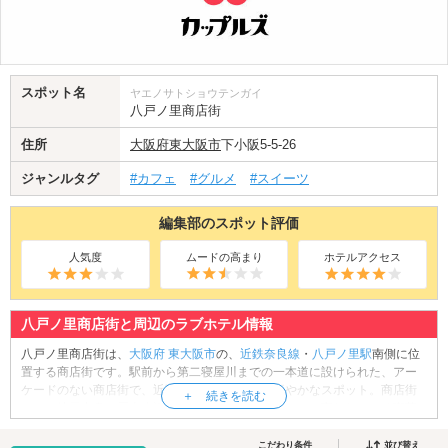
スポット名
ヤエノサトショウテンガイ
八戸ノ里商店街
住所
大阪府
東大阪市
下小阪5-5-26
ジャンルタグ
#カフェ
#グルメ
#スイーツ
編集部のスポット評価
人気度
ムードの高まり
ホテルアクセス
八戸ノ里商店街と周辺のラブホテル情報
八戸ノ里商店街は、
大阪府
東大阪市
の、
近鉄奈良線
・
八戸ノ里駅
南側に位
置する商店街です。駅前から第二寝屋川までの一本道に設けられた、アー
ケードのない商店街で、近隣住民にも愛される賑やかなスポット。商店街
には、地元出身の歴史小説家・司馬遼太郎氏も通ったと言われている喫茶
店の他、パティスリー、コロッケ屋さん、大阪名物・串カツ屋さん、居酒
屋さんなどバラエティ豊かなお店が軒を連ねています。ローカルな商店街
こだわり条件
並び替え