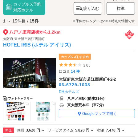
カップルズ予約
ならではの温かさをお楽しみください。また周辺には、作家・司馬遼太郎
絞り込む
標準
氏ファン必見の博物館「
対応ホテル
司馬遼太郎記念館
」も。こちらにも併せて足を伸
ばしてみてはいかがでしょうか？
1 ～ 15件目 /
15件
八戸ノ里商店街へは、
東大阪・長田・八尾エリアのラブホテル
からもアク
※予約カレンダーは20:00時点の情報です
セスが便利です。
八戸ノ里商店街から1.2km
大阪府 東大阪市若江西新町
HOTEL IRIS (ホテル アイリス)
カップルズおすすめ
5つ星のうち3.5
3.83
口コミ
14 件
大阪府東大阪市若江西新町4-2-2
06-6729-1038
DHホテルズ
八戸ノ里駅 (徒歩21分)
フォトギャラリー
東大阪荒本IC
(車7分)
Googleマップで開く
休憩
3,620 円 ～
サービスタイム
5,820 円 ～
宿泊
7,470 円 ～
料金