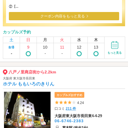
②【...
クーポン内容をもっと見る
カップルズ予約
土
日
月
火
水
木
8
9
10
11
12
13
8/
-
-
-
もっと見る
八戸ノ里商店街から2.2km
大阪府 東大阪市長田東
ホテル ももいろのきりん
カップルズおすすめ
5つ星のうち4
4.24
口コミ
211 件
大阪府東大阪市長田東4-4-29
06-6746-2383
荒本駅 (徒歩7分)