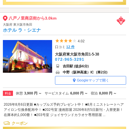
八戸ノ里商店街から3.0km
大阪府 東大阪市角田
ホテル ラ・シエナ
5つ星のうち4
4.02
口コミ
12 件
大阪府東大阪市角田1-5-38
072-965-3291
吉田駅 (徒歩6分)
中野（阪神高速）IC
(車2分)
Googleマップで開く
休憩
3,900 円 ～
サービスタイム
6,000 円 ～
宿泊
8,000 円 ～
料金
2026年8月6日更新 ■カップルズ予約プレゼント中！ ■8月ミニストレートヘア
アイロン引換券配布中！ ■202号室 漫画部屋 2026年8月5日新刊・入替更新！
在庫本約1,000冊！ ■203号室 ジョイサウンドカラオケ専用部屋 ...
クーポン