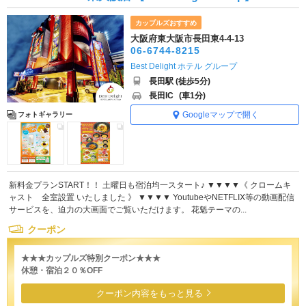
カップルズおすすめ
大阪府東大阪市長田東4-4-13
06-6744-8215
Best Delight ホテル グループ
長田駅 (徒歩5分)
長田IC
(車1分)
Googleマップで開く
フォトギャラリー
新料金プランSTART！！ 土曜日も宿泊均一スタート♪ ▼▼▼▼《 クロームキ
ャスト 全室設置 いたしました 》 ▼▼▼▼ YoutubeやNETFLIX等の動画配信
サービスを、迫力の大画面でご覧いただけます。 花魁テーマの...
クーポン
★★★カップルズ特別クーポン★★★
休憩・宿泊２０％OFF
クーポン内容をもっと見る