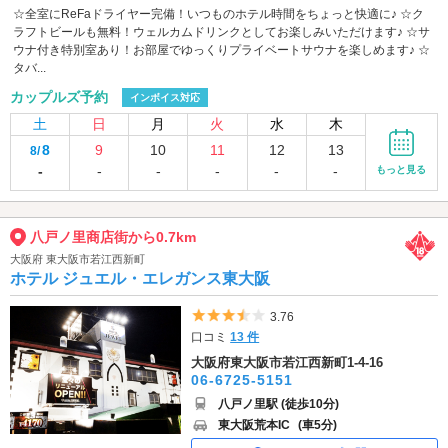
☆全室にReFaドライヤー完備！いつものホテル時間をちょっと快適に♪ ☆ク
ラフトビールも無料！ウェルカムドリンクとしてお楽しみいただけます♪ ☆サ
ウナ付き特別室あり！お部屋でゆっくりプライベートサウナを楽しめます♪ ☆
タバ...
カップルズ予約
インボイス対応
土
日
月
火
水
木
8
9
10
11
12
13
8/
-
-
-
-
-
-
もっと見る
八戸ノ里商店街から0.7km
大阪府 東大阪市若江西新町
ホテル ジュエル・エレガンス東大阪
5つ星のうち3.5
3.76
口コミ
13 件
大阪府東大阪市若江西新町1-4-16
06-6725-5151
八戸ノ里駅 (徒歩10分)
東大阪荒本IC
(車5分)