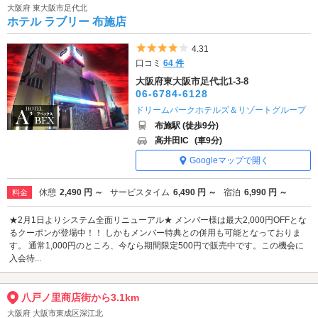
大阪府 東大阪市足代北
ホテル ラブリー 布施店
5つ星のうち4
4.31
口コミ
64 件
大阪府東大阪市足代北1-3-8
06-6784-6128
ドリームパークホテルズ＆リゾートグループ
布施駅 (徒歩9分)
高井田IC
(車9分)
Googleマップで開く
休憩
2,490 円 ～
サービスタイム
6,490 円 ～
宿泊
6,990 円 ～
料金
★2月1日よりシステム全面リニューアル★ メンバー様は最大2,000円OFFとな
るクーポンが登場中！！ しかもメンバー特典との併用も可能となっておりま
す。 通常1,000円のところ、今なら期間限定500円で販売中です。この機会に
入会待...
八戸ノ里商店街から3.1km
大阪府 大阪市東成区深江北