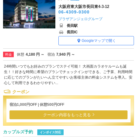
大阪府東大阪市長田東4-3-12
06-4309-0300
プラザアンジェログループ
長田駅
長田IC
Googleマップで開く
休憩
4,180 円 ～
宿泊
7,940 円 ～
料金
24時間いつでもお好みのプランでステイ可能！ 大画面カラオケルームも誕
生！！好きな時間に希望のプランでチェックインができる、ご予算、利用時間
に応じてのプランがたいへん立てやすいお客様主体の料金システムを導入。安
心して利用できるわかりやすい...
クーポン
宿泊1,000円OFF | 休憩500円OFF
クーポン内容をもっと見る
カップルズ予約
インボイス対応