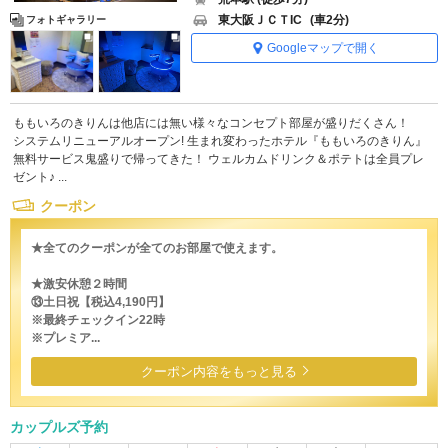
東大阪ＪＣＴIC
(車2分)
フォトギャラリー
Googleマップで開く
ももいろのきりんは他店には無い様々なコンセプト部屋が盛りだくさん！
システムリニューアルオープン! 生まれ変わったホテル『ももいろのきりん』
無料サービス鬼盛りで帰ってきた！ ウェルカムドリンク＆ポテトは全員プレ
ゼント♪ ...
クーポン
★全てのクーポンが全てのお部屋で使えます。
★激安休憩２時間
⑬土日祝【税込4,190円】
※最終チェックイン22時
※プレミア...
クーポン内容をもっと見る
カップルズ予約