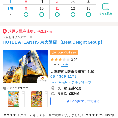
土
日
月
火
水
木
8
9
10
11
12
13
8/
-
もっと見る
八戸ノ里商店街から2.2km
大阪府 東大阪市長田東
HOTEL ATLANTIS 東大阪店 【Best Delight Group】
カップルズおすすめ
5つ星のうち3
3.03
口コミ
67 件
大阪府東大阪市長田東4-4-30
06-4309-1178
Best Delight ホテル グループ
長田駅 (徒歩5分)
フォトギャラリー
長田IC
(車2分)
Googleマップで開く
▼▼▼▼《 クロームキャスト 全室設置 いたしました 》 ▼▼▼▼ Youtubeや