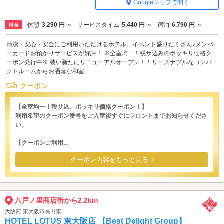
Googleマップで開く
休憩
3,290 円 ～
サービスタイム
5,440 円 ～
宿泊
6,790 円 ～
料金
清潔・安心・安全にご利用いただけるホテル。イベント盛りだくさん♪メンバ
ーカードお預かりサービスが好評！ ※全室均一！税サ込みのポッキリ価格ク
ーポン発行中※ 装い新たにリニューアルオープン！！リーズナブルなコンパ
クトルームからお洒落な和室...
クーポン
【全室均一！税サ込、ポッキリ価格クーポン！】
利用希望のクーポン番号をご入室後すぐにフロントまでお知らせくださ
い。
【クーポンご利用...
クーポン内容をもっと見る
八戸ノ里商店街から2.2km
大阪府 東大阪市長田東
HOTEL LOTUS 東大阪店 【Best Delight Group】