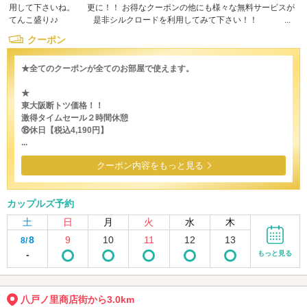
用して下さいね。 更に！！ お得なクーポンの他にも様々な無料サービスが
てんこ盛り♪♪ 是非シルクロードを利用してみて下さい！！ ...
クーポン
★全てのクーポンが全てのお部屋で使えます。
★
東大阪断トツ価格！！
激得タイムセール２時間休憩
⑱休日【税込4,190円】
...
クーポン内容をもっと見る
カップルズ予約
土
日
月
火
水
木
8
9
10
11
12
13
8/
-
もっと見る
八戸ノ里商店街から3.0km