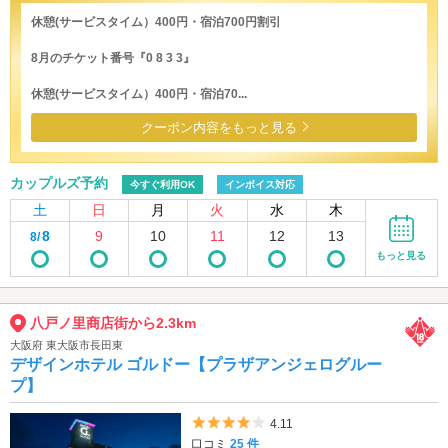
休憩(サービスタイム）400円・宿泊700円割引
8月のチケット番号『0 8 3 3』
休憩(サービスタイム）400円・宿泊70...
クーポン内容をもっと見る
カップルズ予約
今すぐ利用OK
インボイス対応
土
日
月
火
水
木
8
9
10
11
12
13
8/
もっと見る
八戸ノ里商店街から2.3km
大阪府 東大阪市長田東
デザインホテル ゴルドー【プラザアンジェログルー
プ】
5つ星のうち4
4.11
口コミ
25 件