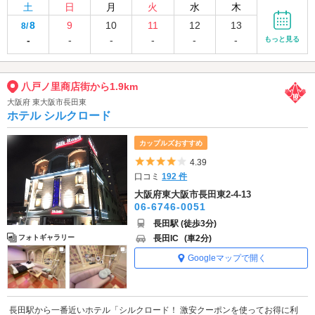
土
日
月
火
水
木
8
9
10
11
12
13
8/
-
-
-
-
-
-
もっと見る
八戸ノ里商店街から1.9km
大阪府 東大阪市長田東
ホテル シルクロード
カップルズおすすめ
5つ星のうち4
4.39
口コミ
192 件
大阪府東大阪市長田東2-4-13
06-6746-0051
長田駅 (徒歩3分)
長田IC
(車2分)
フォトギャラリー
Googleマップで開く
長田駅から一番近いホテル「シルクロード！ 激安クーポンを使ってお得に利