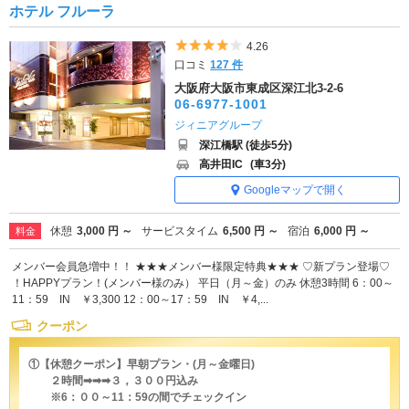
ホテル フルーラ
5つ星のうち4
4.26
口コミ
127 件
大阪府大阪市東成区深江北3-2-6
06-6977-1001
ジィニアグループ
深江橋駅 (徒歩5分)
高井田IC
(車3分)
Googleマップで開く
休憩
3,000 円 ～
サービスタイム
6,500 円 ～
宿泊
6,000 円 ～
料金
メンバー会員急増中！！ ★★★メンバー様限定特典★★★ ♡新プラン登場♡
！HAPPYプラン！(メンバー様のみ） 平日（月～金）のみ 休憩3時間 6：00～
11：59 IN ￥3,300 12：00～17：59 IN ￥4,...
クーポン
①【休憩クーポン】早朝プラン・(月～金曜日)
２時間➡➡➡３，３００円込み
※6：００～11：59の間でチェックイン