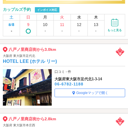
カップルズ予約
インボイス対応
土
日
月
火
水
木
8
9
10
11
12
13
8/
-
-
-
-
-
もっと見る
八戸ノ里商店街から3.0km
大阪府 東大阪市足代北
HOTEL LEE (ホテル リー)
口コミ - 件
大阪府東大阪市足代北1-3-14
06-6782-1188
Googleマップで開く
八戸ノ里商店街から2.8km
大阪府 東大阪市本庄西