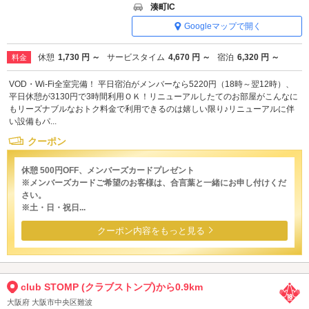
湊町IC
Googleマップで開く
休憩
1,730 円 ～
サービスタイム
4,670 円 ～
宿泊
6,320 円 ～
料金
VOD・Wi-Fi全室完備！ 平日宿泊がメンバーなら5220円（18時～翌12時）、
平日休憩が3130円で3時間利用ＯＫ！リニューアルしたてのお部屋がこんなに
もリーズナブルなおトク料金で利用できるのは嬉しい限り♪リニューアルに伴
い設備もパ...
クーポン
休憩 500円OFF、メンバーズカードプレゼント
※メンバーズカードご希望のお客様は、合言葉と一緒にお申し付けくだ
さい。
※土・日・祝日...
クーポン内容をもっと見る
club STOMP (クラブストンプ)から0.9km
大阪府 大阪市中央区難波