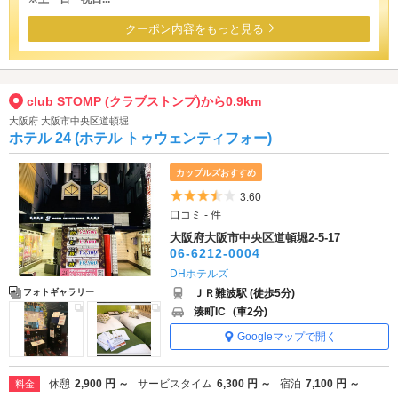
クーポン内容をもっと見る
club STOMP (クラブストンプ)から0.9km
大阪府 大阪市中央区道頓堀
ホテル 24 (ホテル トゥウェンティフォー)
カップルズおすすめ
5つ星のうち3.5
3.60
口コミ - 件
大阪府大阪市中央区道頓堀2-5-17
06-6212-0004
DHホテルズ
ＪＲ難波駅 (徒歩5分)
フォトギャラリー
湊町IC
(車2分)
Googleマップで開く
休憩
2,900 円 ～
サービスタイム
6,300 円 ～
宿泊
7,100 円 ～
料金