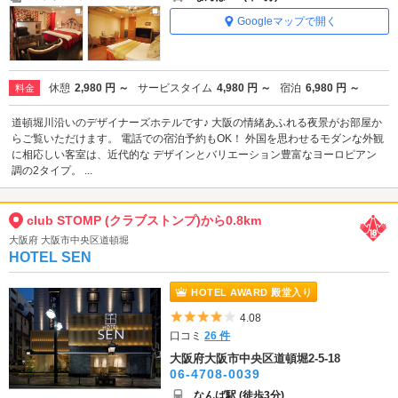
Googleマップで開く
休憩
2,980 円 ～
サービスタイム
4,980 円 ～
宿泊
6,980 円 ～
料金
道頓堀川沿いのデザイナーズホテルです♪ 大阪の情緒あふれる夜景がお部屋か
らご覧いただけます。 電話での宿泊予約もOK！ 外国を思わせるモダンな外観
に相応しい客室は、近代的な デザインとバリエーション豊富なヨーロピアン
調の2タイプ。 ...
club STOMP (クラブストンプ)から0.8km
大阪府 大阪市中央区道頓堀
HOTEL SEN
HOTEL AWARD 殿堂入り
5つ星のうち4
4.08
口コミ
26 件
大阪府大阪市中央区道頓堀2-5-18
06-4708-0039
なんば駅 (徒歩3分)