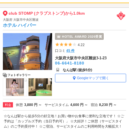
club STOMP (クラブストンプ)から1.0km
大阪府 大阪市中央区難波
ホテル ハイパー
HOTEL AWARD 2026受賞
5つ星のうち4
4.22
口コミ
45 件
大阪府大阪市中央区難波3-1-23
06-6641-8180
なんば駅 (徒歩5分)
フォトギャラリー
Googleマップで開く
休憩
3,880 円 ～
サービスタイム
4,600 円 ～
宿泊
8,230 円 ～
料金
☆なんば駅から徒歩5分の好立地！お買い物やお食事に便利な立地です！ ☆ご
予約は「カップルズ予約（当日予約可）」 ☆大好評！ご休憩（サービスタイ
ム）のご予約受付中！ ☆ご宿泊、サービスタイムのご利用時間を大幅拡大！