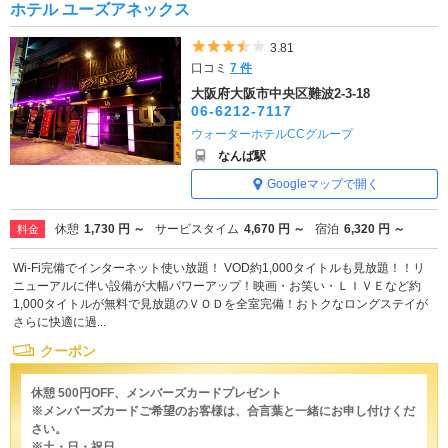
ホテル ユーズアネックス
5つ星のうち3.5
3.81
口コミ
7 件
大阪府大阪市中央区難波2-3-18
06-6212-7117
ウォーターホテルCCグループ
なんば駅
Googleマップで開く
休憩
1,730 円 ～
サービスタイム
4,670 円 ～
宿泊
6,320 円 ～
料金
Wi-Fi完備でインターネット使い放題！ VOD約1,000タイトルも見放題！！リ
ニューアルに伴い設備が大幅パワーアップ！映画・お笑い・ＬＩＶＥなど約
1,000タイトルが無料で見放題のＶＯＤを全室完備！おトクなロングステイが
さらに快適に過...
クーポン
休憩 500円OFF、メンバーズカードプレゼント
※メンバーズカードご希望のお客様は、合言葉と一緒にお申し付けくだ
さい。
※土・日・祝日...