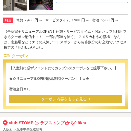
休憩
2,480 円 ～
サービスタイム
3,980 円 ～
宿泊
5,980 円 ～
料金
【全室完全リニューアルOPEN】休憩・サービスタイム・宿泊いつでも利用で
きるクーポン配信中！！（一部お部屋を除く） アメリカ村や心斎橋、なん
ば、南船場などミナミの人気デートスポットから徒歩数分の好立地でアクセス
抜群の「HOTEL AMER...
クーポン
【入室前に必ずフロントにてカップルズクーポンをご提示下さい。】
★☆リニューアルOPEN記念割引クーポン！！☆★
宿泊全日￥1,...
クーポン内容をもっと見る
club STOMP (クラブストンプ)から0.9km
大阪府 大阪市中央区道頓堀