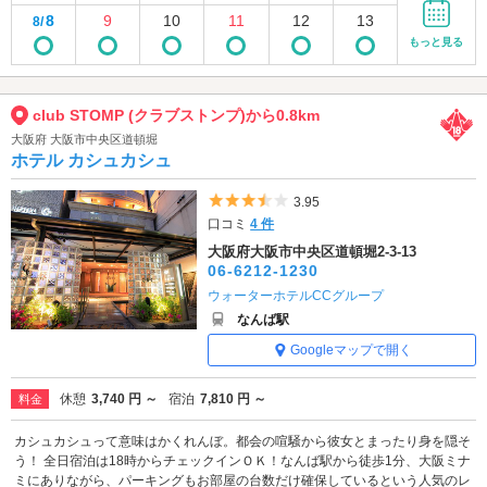
8
9
10
11
12
13
8/
もっと見る
club STOMP (クラブストンプ)から0.8km
大阪府 大阪市中央区道頓堀
ホテル カシュカシュ
5つ星のうち3.5
3.95
口コミ
4 件
大阪府大阪市中央区道頓堀2-3-13
06-6212-1230
ウォーターホテルCCグループ
なんば駅
Googleマップで開く
休憩
3,740 円 ～
宿泊
7,810 円 ～
料金
カシュカシュって意味はかくれんぼ。都会の喧騒から彼女とまったり身を隠そ
う！ 全日宿泊は18時からチェックインＯＫ！なんば駅から徒歩1分、大阪ミナ
ミにありながら、パーキングもお部屋の台数だけ確保しているという人気のレ