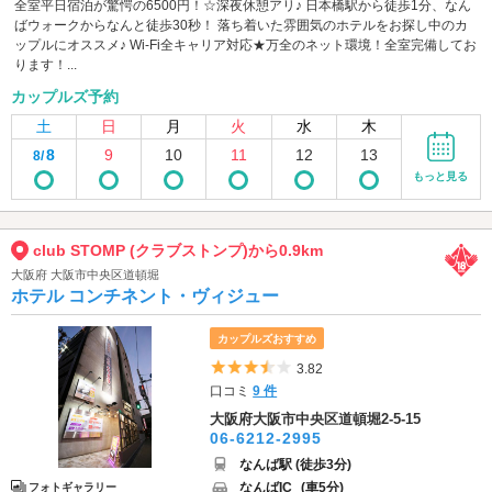
全室平日宿泊が驚愕の6500円！☆深夜休憩アリ♪ 日本橋駅から徒歩1分、なん
ばウォークからなんと徒歩30秒！ 落ち着いた雰囲気のホテルをお探し中のカ
ップルにオススメ♪ Wi-Fi全キャリア対応★万全のネット環境！全室完備してお
ります！...
カップルズ予約
土
日
月
火
水
木
8
9
10
11
12
13
8/
もっと見る
club STOMP (クラブストンプ)から0.9km
大阪府 大阪市中央区道頓堀
ホテル コンチネント・ヴィジュー
カップルズおすすめ
5つ星のうち3.5
3.82
口コミ
9 件
大阪府大阪市中央区道頓堀2-5-15
06-6212-2995
なんば駅 (徒歩3分)
なんばIC
(車5分)
フォトギャラリー