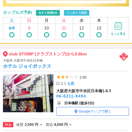
カップルズ予約
今すぐ利用OK
インボイス対応
土
日
月
火
水
木
8
9
10
11
12
13
8/
もっと見る
club STOMP (クラブストンプ)から0.8km
大阪府 大阪市中央区日本橋
ホテル ジョイボックス
5つ星のうち2.5
2.90
口コミ
4 件
大阪府大阪市中央区日本橋1-8-3
06-6211-9494
日本橋駅 (徒歩3分)
Googleマップで開く
休憩
2,500 円 ～
宿泊
8,000 円 ～
料金