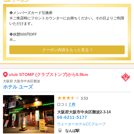
クーポン
◆メンバーズカード引換券
※ご来店時にフロントカウンターにお持ちください。その日よりご利用
いただけます。
◆休憩500円OFF
※...
クーポン内容をもっと見る
club STOMP (クラブストンプ)から0.9km
大阪府 大阪市中央区難波
ホテル ユーズ
5つ星のうち3.5
3.53
口コミ
7 件
大阪府大阪市中央区難波2-3-14
06-6211-5177
ウォーターホテルCCグループ
なんば駅