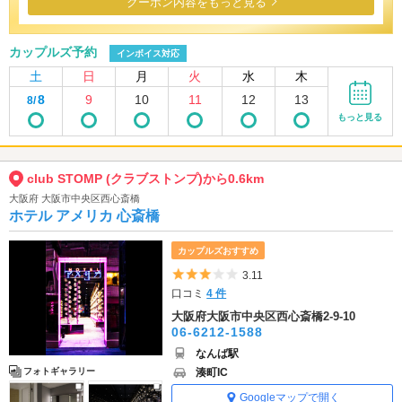
クーポン内容をもっと見る
カップルズ予約
インボイス対応
土
日
月
火
水
木
8
9
10
11
12
13
8/
もっと見る
club STOMP (クラブストンプ)から0.6km
大阪府 大阪市中央区西心斎橋
ホテル アメリカ 心斎橋
カップルズおすすめ
5つ星のうち3
3.11
口コミ
4 件
大阪府大阪市中央区西心斎橋2-9-10
06-6212-1588
なんば駅
湊町IC
フォトギャラリー
Googleマップで開く