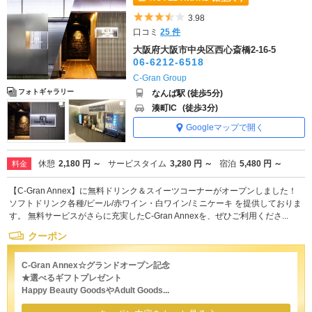
5つ星のうち3.5
3.98
口コミ
25 件
大阪府大阪市中央区西心斎橋2-16-5
06-6212-6518
C-Gran Group
フォトギャラリー
なんば駅 (徒歩5分)
湊町IC
(徒歩3分)
Googleマップで開く
休憩
2,180 円 ～
サービスタイム
3,280 円 ～
宿泊
5,480 円 ～
料金
【C-Gran Annex】に無料ドリンク＆スイーツコーナーがオープンしました！
ソフトドリンク各種/ビール/赤ワイン・白ワイン/ミニケーキ を提供しておりま
す。 無料サービスがさらに充実したC-Gran Annexを、ぜひご利用くださ...
クーポン
C-Gran Annex☆グランドオープン記念
★選べるギフトプレゼント
Happy Beauty GoodsやAdult Goods...