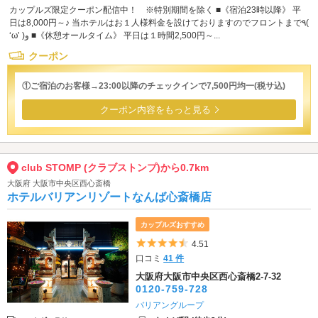
カップルズ限定クーポン配信中！ ※特別期間を除く ■《宿泊23時以降》 平
日は8,000円～♪ 当ホテルはお１人様料金を設けておりますのでフロントまで٩(
‘ω’ )و ■《休憩オールタイム》 平日は１時間2,500円～...
クーポン
①ご宿泊のお客様→23:00以降のチェックインで7,500円均一(税サ込)
クーポン内容をもっと見る
club STOMP (クラブストンプ)から0.7km
大阪府 大阪市中央区西心斎橋
ホテルバリアンリゾートなんば心斎橋店
カップルズおすすめ
5つ星のうち4.5
4.51
口コミ
41 件
大阪府大阪市中央区西心斎橋2-7-32
0120-759-728
バリアングループ