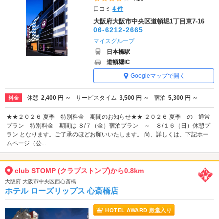
口コミ
4 件
大阪府大阪市中央区道頓堀1丁目東7-16
06-6212-2665
マイスグループ
日本橋駅
道頓堀IC
Googleマップで開く
休憩
2,400 円 ～
サービスタイム
3,500 円 ～
宿泊
5,300 円 ～
料金
★★２０２６ 夏季 特別料金 期間のお知らせ★★ ２０２６ 夏季 の 通常
プラン 特別料金 期間は ８/７（金）宿泊プラン ～ ８/１６（日）休憩プ
ラン となります。ご了承のほどお願いいたします。 尚、詳しくは、下記ホー
ムページ（公...
club STOMP (クラブストンプ)から0.8km
大阪府 大阪市中央区西心斎橋
ホテル ローズリップス 心斎橋店
HOTEL AWARD 殿堂入り