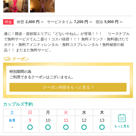
休憩
2,400 円 ～
サービスタイム
7,200 円 ～
宿泊
5,900 円 ～
料金
遂に！難波・道頓堀エリアに『どないやねん』が登場！！！ リーズナブル
で無料サービスてんこ盛り！コスパ抜群！！！ 無料ドリンク・無料揚げたて
ポテト・無料アメニティレンタル・無料コスプレレンタル！無料秘密の粗
品！！ まだまだ無料サービ...
クーポン
特別期間の為
ご利用できるクーポンはございません。
クーポン内容をもっと見る
カップルズ予約
土
日
月
火
水
木
8
9
10
11
12
13
8/
-
もっと見る