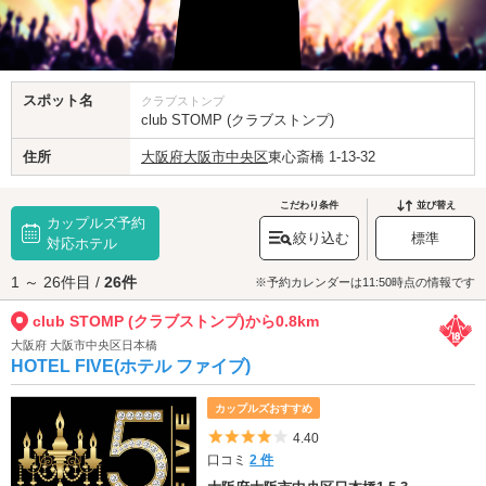
スポット名
クラブストンプ
club STOMP (クラブストンプ)
住所
大阪府
大阪市中央区
東心斎橋 1-13-32
こだわり条件
並び替え
カップルズ予約
絞り込む
標準
対応ホテル
1 ～ 26件目 /
26件
※予約カレンダーは11:50時点の情報です
club STOMP (クラブストンプ)から0.8km
大阪府 大阪市中央区日本橋
HOTEL FIVE(ホテル ファイブ)
カップルズおすすめ
5つ星のうち4
4.40
口コミ
2 件