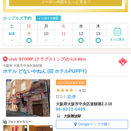
クーポン内容をもっと見る
カップルズ予約
インボイス対応
土
日
月
火
水
木
8
9
10
11
12
13
8/
-
-
-
もっと見る
club STOMP (クラブストンプ)から0.8km
大阪府 大阪市中央区道頓堀
ホテル どないやねん (旧 ホテルPUPPY)
カップルズおすすめ
5つ星のうち4
4.32
口コミ
25 件
大阪府大阪市中央区道頓堀2-3-18
06-6213-0405
大阪難波駅
フォトギャラリー
Googleマップで開く