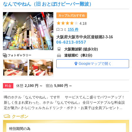
なんでやねん（旧 おとぼけビーバー難波）
カップルズおすすめ
5つ星のうち4
4.18
口コミ
155 件
大阪府大阪市中央区道頓堀2-3-16
06-6213-0557
大阪難波駅 (徒歩3分)
道頓堀IC
(車2分)
フォトギャラリー
Googleマップで開く
休憩
2,190 円 ～
宿泊
5,980 円 ～
料金
噂のホテル「なんでやねん」です!!! サービスてんこ盛りでパワーアップ！
新しく生まれ変わった、ホテル『なんでやねん』 全日リーズナブルな料金設
定が魅力♪ さらにウェルカムドリンク・ポテト・お菓子は全員プレゼント...
クーポン
特別期間の為