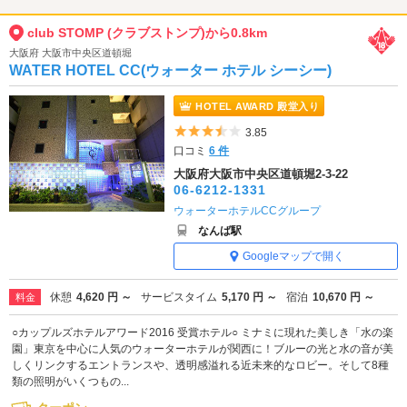
club STOMP (クラブストンプ)から0.8km
大阪府 大阪市中央区道頓堀
WATER HOTEL CC(ウォーター ホテル シーシー)
HOTEL AWARD 殿堂入り
5つ星のうち3.5
3.85
口コミ
6 件
大阪府大阪市中央区道頓堀2-3-22
06-6212-1331
ウォーターホテルCCグループ
なんば駅
Googleマップで開く
休憩
4,620 円 ～
サービスタイム
5,170 円 ～
宿泊
10,670 円 ～
料金
○カップルズホテルアワード2016 受賞ホテル○ ミナミに現れた美しき「水の楽
園」東京を中心に人気のウォーターホテルが関西に！ブルーの光と水の音が美
しくリンクするエントランスや、透明感溢れる近未来的なロビー。そして8種
類の照明がいくつもの...