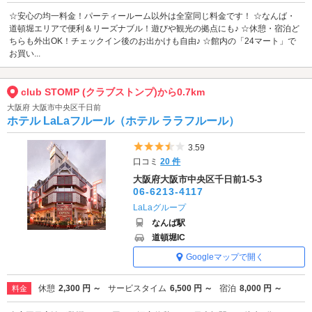
☆安心の均一料金！パーティールーム以外は全室同じ料金です！ ☆なんば・
道頓堀エリアで便利＆リーズナブル！遊びや観光の拠点にも♪ ☆休憩・宿泊ど
ちらも外出OK！チェックイン後のお出かけも自由♪ ☆館内の「24マート」で
お買い...
club STOMP (クラブストンプ)から0.7km
大阪府 大阪市中央区千日前
ホテル LaLaフルール（ホテル ララフルール）
5つ星のうち3.5
3.59
口コミ
20 件
大阪府大阪市中央区千日前1-5-3
06-6213-4117
LaLaグループ
なんば駅
道頓堀IC
Googleマップで開く
休憩
2,300 円 ～
サービスタイム
6,500 円 ～
宿泊
8,000 円 ～
料金