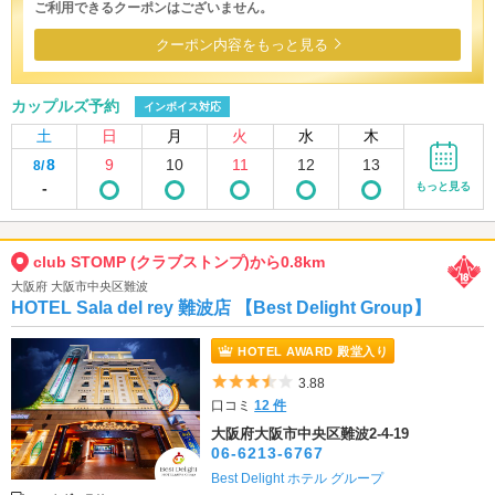
ご利用できるクーポンはございません。
クーポン内容をもっと見る
カップルズ予約
インボイス対応
土
日
月
火
水
木
8
9
10
11
12
13
8/
-
もっと見る
club STOMP (クラブストンプ)から0.8km
大阪府 大阪市中央区難波
HOTEL Sala del rey 難波店 【Best Delight Group】
HOTEL AWARD 殿堂入り
5つ星のうち3.5
3.88
口コミ
12 件
大阪府大阪市中央区難波2-4-19
06-6213-6767
Best Delight ホテル グループ