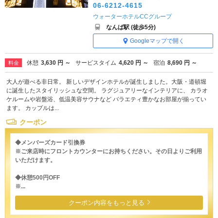
06-6212-4615
ウォーターホテルCCグループ
なんば駅 (徒歩5分)
Googleマップで開く
休憩
3,630 円 ～
サービスタイム
4,620 円 ～
宿泊
8,690 円 ～
料金
大人が遊べる非日常。 新しいデザインホテルが誕生しました。大阪・道頓堀
に誕生したスタイリッシュな空間。 ラグジュアリーなインテリアに、 カラオ
ケルームや岩盤浴、低温美容サウナなど バラエティ豊かなお部屋が揃ってい
ます。 カップルは...
クーポン
◆メンバーズカード引換券
※ご来店時にフロントカウンターにお持ちください。その日よりご利用
いただけます。
◆休憩500円OFF
※...
クーポン内容をもっと見る