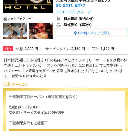
大阪府大阪市中央区日本橋1-5-3
06-6211-5277
HOTEL FIVE グループ
日本橋駅 (徒歩1分)
フォトギャラリー
道頓堀IC
(車2分)
Googleマップで開く
休憩
2,880 円 ～
サービスタイム
2,420 円 ～
宿泊
7,120 円 ～
料金
日本橋駅6番出口から徒歩1分の絶好アクセス！ファミリーマートもスグ横の好
立地！ エントランスへと一歩足を踏み入れると光に包まれた非日常空間へ。
バリエーション豊富なデザインの客室は洗練された上品なものになっていま
す。 保湿や血行促進の効果...
クーポン
全日利用可能クーポン（※特別期間を除く）
①宿泊1000円OFF
②休憩・サービスタイム500円OFF
下記利用条件もご確認下...