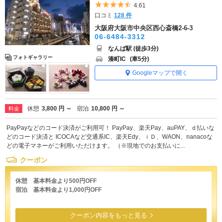
5つ星のうち4.5
4.61
口コミ
128 件
大阪府大阪市中央区西心斎橋2-6-3
06-6484-3312
なんば駅 (徒歩3分)
フォトギャラリー
湊町IC
(車5分)
Googleマップで開く
休憩
3,800 円 ～
宿泊
10,800 円 ～
料金
PayPayなどのコード決済がご利用可！ PayPay、楽天Pay、auPAY、ｄ払いな
どのコード決済と ICOCAなど交通系IC、楽天Edy、ｉＤ、WAON、nanacoな
どの電子マネーがご利用いただけます。 （※現地でのお支払いに...
クーポン
休憩 基本料金より500円OFF
宿泊 基本料金より1,000円OFF
クーポン内容をもっと見る