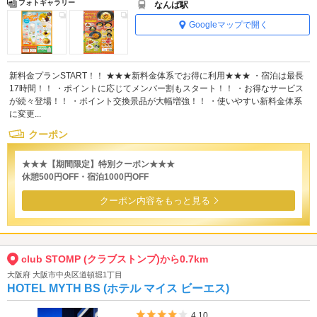
フォトギャラリー
なんば駅
Googleマップで開く
新料金プランSTART！！ ★★★新料金体系でお得に利用★★★ ・宿泊は最長
17時間！！ ・ポイントに応じてメンバー割もスタート！！ ・お得なサービス
が続々登場！！ ・ポイント交換景品が大幅増強！！ ・使いやすい新料金体系
に変更...
クーポン
★★★【期間限定】特別クーポン★★★
休憩500円OFF・宿泊1000円OFF
クーポン内容をもっと見る
club STOMP (クラブストンプ)から0.7km
大阪府 大阪市中央区道頓堀1丁目
HOTEL MYTH BS (ホテル マイス ビーエス)
5つ星のうち4
4.10