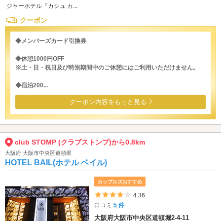
ジャーホテル『カシュ カ...
クーポン
◆メンバーズカード引換券
◆休憩1000円OFF
※土・日・祝日及び特別期間中のご休憩にはご利用いただけません。
◆宿泊200...
クーポン内容をもっと見る
club STOMP (クラブストンプ)から0.8km
大阪府 大阪市中央区道頓堀
HOTEL BAIL(ホテル ベイル)
カップルズおすすめ
5つ星のうち4
4.36
口コミ
5 件
大阪府大阪市中央区道頓堀2-4-11