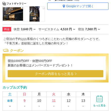
フォトギャラリー
Googleマップで開く
休憩
3,640 円 ～
サービスタイム
4,510 円 ～
宿泊
7,560 円 ～
料金
ご宿泊の予約はお客様のくつろぎにこだわった究極の和モダンへどうぞ。
『千客万来』道頓堀に誕生した究極の和モダン！
クーポン
宿泊1000円OFF・休憩500円OFF
新規のお客様にはメンバーズカードプレゼント！
クーポン内容をもっと見る
カップルズ予約
土
日
月
火
水
木
8
9
10
11
12
13
8/
-
-
-
-
-
-
もっと見る