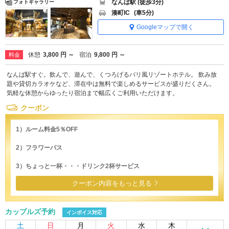
なんば駅 (徒歩3分)
フォトギャラリー
湊町IC
(車5分)
Googleマップで開く
休憩
3,800 円 ～
宿泊
9,800 円 ～
料金
なんば駅すぐ。飲んで、遊んで、くつろげるバリ風リゾートホテル。 飲み放
題や貸切カラオケなど、滞在中は無料で楽しめるサービスが盛りだくさん。
気軽な休憩からゆったり宿泊まで幅広くご利用いただけます。
クーポン
1）ルーム料金5％OFF
2）フラワーバス
3）ちょっと一杯・・・ドリンク2杯サービス
クーポン内容をもっと見る
カップルズ予約
インボイス対応
土
日
月
火
水
木