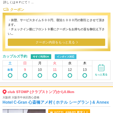
詳しくはＨＰにて！ ...
クーポン
・休憩、サービスタイム５００円、宿泊１０００円の割引とさせて頂き
ます。
・チェックイン後にフロント９番にクーポンをお持ちの旨を御伝え下さ
い...
クーポン内容をもっと見る
カップルズ予約
今すぐ利用OK
インボイス対応
土
日
月
火
水
木
8
9
10
11
12
13
8/
もっと見る
club STOMP (クラブストンプ)から0.8km
大阪府 大阪市中央区西心斎橋
Hotel C-Gran 心斎橋アメ村 ( ホテル シーグラン ) & Annex
HOTEL AWARD 殿堂入り