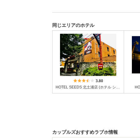
同じエリアのホテル
5つ星のうち3.5
3.80
HOTEL SEEDS 北土浦店 (ホテル シーズ 北土浦店)
HO
カップルズおすすめラブホ情報