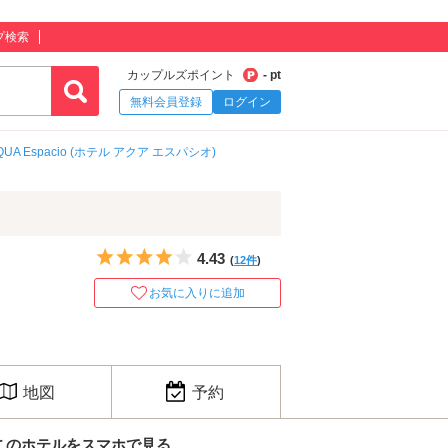
プ検索
カップルズポイント
- pt
無料会員登録
ログイン
QUA Espacio (ホテル アクア エスパシオ)
5つ星のうち4
4.43
(
12件
)
お気に入りに追加
地図
予約
このホテルをスマホで見る