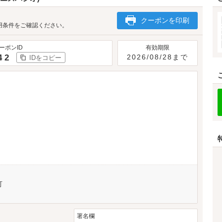
クーポンを印刷
用条件をご確認ください。
ーポンID
有効期限
42
2026/08/28まで
IDをコピー
可
署名欄