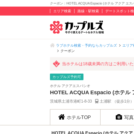
クーポン：HOTEL ACQUA Espacio (ホテル アクア エス
エリア検索
路線・駅検索
デートスポット検
ラブホテル検索・予約ならカップルズ
エリア
クーポン
当ホテルは18歳未満の方はご利用い
カップルズ予約可
ホテル アクアエスパシオ
HOTEL ACQUA Espacio (ホ
茨城県土浦市港町1-8-33
土浦駅 （徒歩1分）
ホテルTOP
写真
HOTEL ACQUA Espacio (ホテル アク