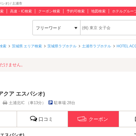
パシオ) / 土浦市
索
高速・IC検索
クーポン検索
予約可検索
地図検索
ホテルグルー
フリーワード
検索
茨城県 エリア検索
茨城県ラブホテル
土浦市ラブホテル
HOTEL AC
ただけません。
テル アクア エスパシオ)
土浦北IC （車13分）
駐車場:28台
口コミ
クーポン
ア エスパシオ)