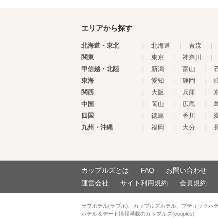
エリアから探す
北海道・東北
|
北海道
|
青森
|
関東
|
東京
|
神奈川
|
甲信越・北陸
|
新潟
|
富山
|
東海
|
愛知
|
静岡
|
関西
|
大阪
|
兵庫
|
中国
|
岡山
|
広島
|
四国
|
徳島
|
香川
|
九州・沖縄
|
福岡
|
大分
|
カップルズとは
FAQ
お問い合わせ
運営会社
サイト利用規約
会員規約
ラブホテル(ラブホ)、カップルズホテル、ブティックホ
ホテル＆デート情報満載のカップルズ(couples)