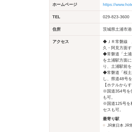
ホームページ
https://www.ho
TEL
029-823-3600
住所
茨城県土浦市港町1
アクセス
◆ＪＲ常磐線 
久・阿見方面す
◆常磐道「土浦
を土浦駅方面に
り、土浦駅前を
◆常磐道「桜土
し、県道48号
【ホテルからす
※国道354号
も可。
※国道125号
セスも可。
最寄り駅
JR東日本
JR