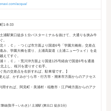
tenavi.com/acqua/
-8-33
土浦駅東口徒歩１分バスターミナルを抜けて、大通りを挟み牛
ぐ。
北Ｉ．Ｃ」・つくば市方面より国道6号「学園大橋南」交差点
進み、学園大橋を渡り、土浦高架道（土浦ニューウェイ）を走
越えてすぐ。
浦Ｉ．Ｃ」・荒川沖方面より国道125号経由で国道6号を通過
を北上し、桜川を渡りすぐ右手。
ぐ先の交差点を右折すれば、駐車場です。】
を使えば、かすみがうら市・行方市・潮来市方面からのアクセス
を利用すれば、阿見町・美浦村・稲敷市・江戸崎方面からのアク
常磐線(取手～いわき)
/
土浦駅
(東出口 徒歩1分)