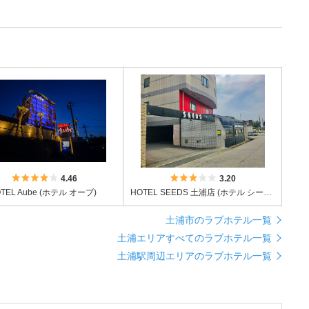
5つ星のうち4
5つ星のうち3
4.46
3.20
TEL Aube (ホテル オーブ)
HOTEL SEEDS 土浦店 (ホテル シーズ 土浦店)
土浦市のラブホテル一覧
土浦エリアすべてのラブホテル一覧
土浦駅周辺エリアのラブホテル一覧