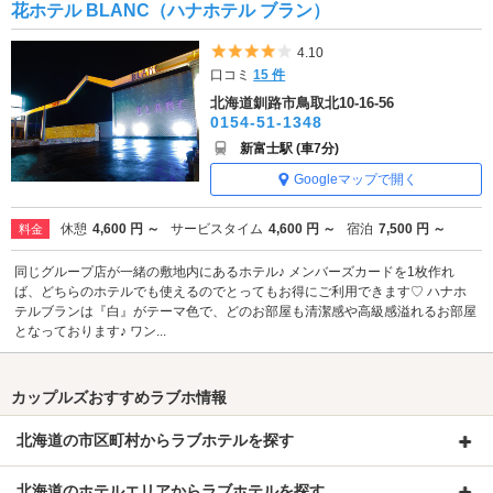
花ホテル BLANC（ハナホテル ブラン）
5つ星のうち4
4.10
口コミ
15 件
北海道釧路市鳥取北10-16-56
0154-51-1348
新富士駅 (車7分)
Googleマップで開く
休憩
4,600 円 ～
サービスタイム
4,600 円 ～
宿泊
7,500 円 ～
料金
同じグループ店が一緒の敷地内にあるホテル♪ メンバーズカードを1枚作れ
ば、どちらのホテルでも使えるのでとってもお得にご利用できます♡ ハナホ
テルブランは『白』がテーマ色で、どのお部屋も清潔感や高級感溢れるお部屋
となっております♪ ワン...
カップルズおすすめラブホ情報
北海道の市区町村からラブホテルを探す
北海道のホテルエリアからラブホテルを探す