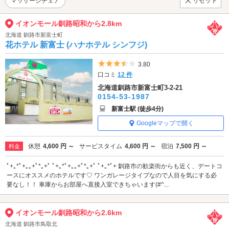
マッサージチェア
リセット
イオンモール釧路昭和から2.8km
北海道 釧路市新富士町
花ホテル 新富士 (ハナホテル シンフジ)
5つ星のうち3.5
3.80
口コミ
12 件
北海道釧路市新富士町3-2-21
0154-53-1987
新富士駅 (徒歩4分)
Googleマップで開く
休憩
4,600 円 ～
サービスタイム
4,600 円 ～
宿泊
7,500 円 ～
料金
ﾟ+｡*ﾟ+｡｡+ﾟ*｡+ﾟ ﾟ+｡*ﾟ+｡｡+ﾟ*｡+ﾟ ﾟ+｡*ﾟ+ 釧路市の歓楽街からも近く、デートコ
ースにオススメのホテルです♡ ワンガレージタイプなので人目を気にする必
要なし！！ 車庫からお部屋へ直接入室できちゃいます(#^...
イオンモール釧路昭和から2.6km
北海道 釧路市鳥取北