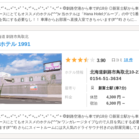
+｡*ﾟ+｡｡+ﾟ*｡+ﾟ ﾟ+｡*ﾟ+｡｡+ﾟ*｡+ﾟ ﾟ+｡*ﾟ+ ◎釧路空港から車で約18分 ◎
ースにとてもオススメのホテル(*^^)v 当ホテルは「Hana Hotelグループ」の中
を気にする必要なし！！ 車庫からお部屋へ直接入室できちゃいます(#^^#) さらに...
海道 釧路市鳥取北
ホテル 1991
5つ星のうち3.5
3.90
口コミ
18 件
北海道釧路市鳥取北10-21
ホテル情報
0154-51-3634
最寄り
新富士駅 (車7分)
料金
休憩
4,300 円 ～
宿泊
6,300 円 ～
+｡*ﾟ+｡｡+ﾟ*｡+ﾟ ﾟ+｡*ﾟ+｡｡+ﾟ*｡+ﾟ ﾟ+｡*ﾟ+ ◎釧路空港から車で約18分 ◎
ースにとてもオススメのホテル(*^^)v ワンガレージタイプなので人目を気にする
ます(#^^#) さらにスィートルームには大人気のドライサウナ付きのお部屋完備してます♪