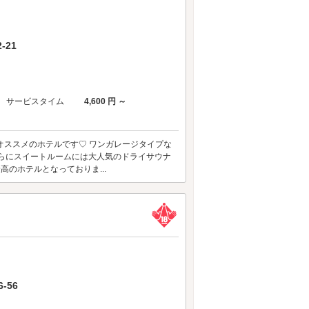
-21
サービスタイム
4,600 円 ～
ートコースにオススメのホテルです♡ ワンガレージタイプな
 さらにスイートルームには大人気のドライサウナ
のホテルとなっておりま...
-56