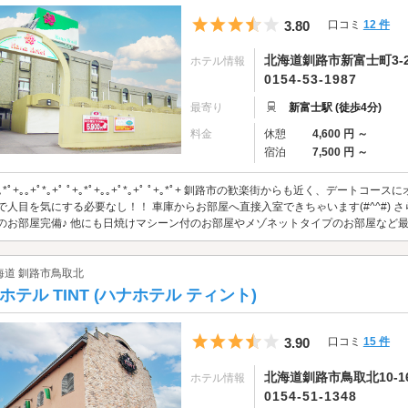
5つ星のうち3.5
3.80
口コミ
12 件
北海道釧路市新富士町3-2
ホテル情報
0154-53-1987
最寄り
新富士駅 (徒歩4分)
料金
休憩
4,600 円 ～
宿泊
7,500 円 ～
+｡*ﾟ+｡｡+ﾟ*｡+ﾟ ﾟ+｡*ﾟ+｡｡+ﾟ*｡+ﾟ ﾟ+｡*ﾟ+ 釧路市の歓楽街からも近く、デ
で人目を気にする必要なし！！ 車庫からお部屋へ直接入室できちゃいます(#^^#)
のお部屋完備♪ 他にも日焼けマシーン付のお部屋やメゾネットタイプのお部屋など最高
海道 釧路市鳥取北
ホテル TINT (ハナホテル ティント)
5つ星のうち3.5
3.90
口コミ
15 件
北海道釧路市鳥取北10-16
ホテル情報
0154-51-1348