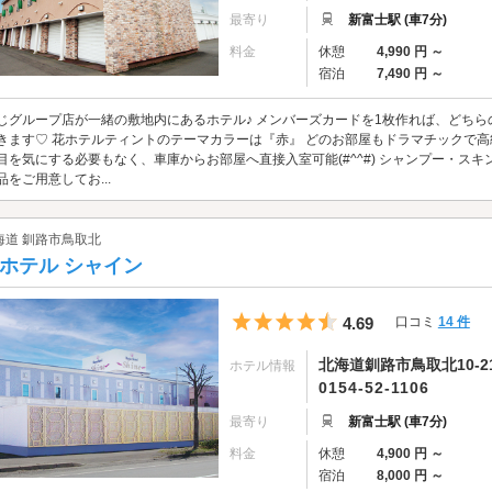
最寄り
新富士駅 (車7分)
料金
休憩
4,990 円 ～
宿泊
7,490 円 ～
じグループ店が一緒の敷地内にあるホテル♪ メンバーズカードを1枚作れば、どち
きます♡ 花ホテルティントのテーマカラーは『赤』 どのお部屋もドラマチックで高
目を気にする必要もなく、車庫からお部屋へ直接入室可能(#^^#) シャンプー・ス
品をご用意してお...
海道 釧路市鳥取北
ホテル シャイン
5つ星のうち4.5
4.69
口コミ
14 件
北海道釧路市鳥取北10-21
ホテル情報
0154-52-1106
最寄り
新富士駅 (車7分)
料金
休憩
4,900 円 ～
宿泊
8,000 円 ～