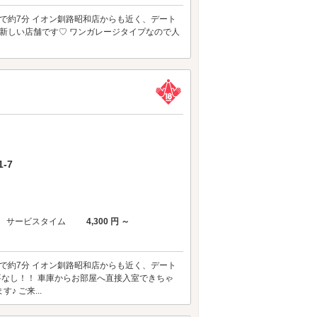
新富士駅から車で約7分 イオン釧路昭和店からも近く、デート
で1番新しい店舗です♡ ワンガレージタイプなので人
-7
サービスタイム
4,300 円 ～
新富士駅から車で約7分 イオン釧路昭和店からも近く、デート
必要なし！！ 車庫からお部屋へ直接入室できちゃ
 ご来...