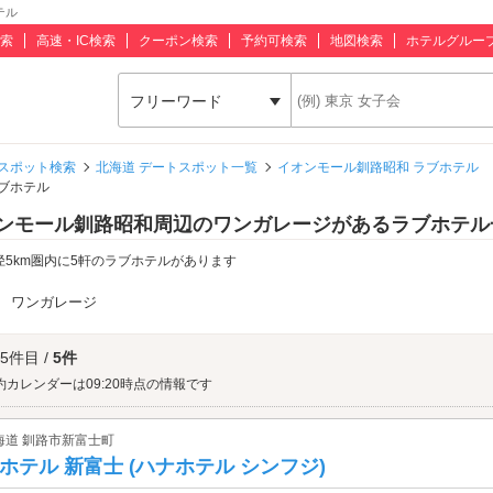
テル
索
高速・IC検索
クーポン検索
予約可検索
地図検索
ホテルグルー
フリーワード
スポット検索
北海道 デートスポット一覧
イオンモール釧路昭和 ラブホテル
ブホテル
ンモール釧路昭和周辺のワンガレージがあるラブホテル
径5km圏内に5軒のラブホテルがあります
：
ワンガレージ
 5件目 /
5件
約カレンダーは09:20時点の情報です
海道 釧路市新富士町
ホテル 新富士 (ハナホテル シンフジ)