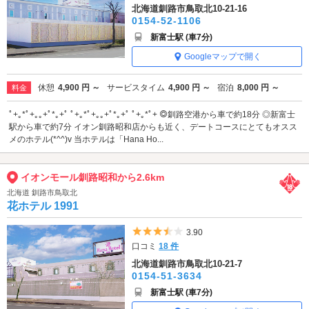
北海道釧路市鳥取北10-21-16
0154-52-1106
新富士駅 (車7分)
Googleマップで開く
休憩
4,900 円 ～
サービスタイム
4,900 円 ～
宿泊
8,000 円 ～
料金
ﾟ+｡*ﾟ+｡｡+ﾟ*｡+ﾟ ﾟ+｡*ﾟ+｡｡+ﾟ*｡+ﾟ ﾟ+｡*ﾟ+ ◎釧路空港から車で約18分 ◎新富士
駅から車で約7分 イオン釧路昭和店からも近く、デートコースにとてもオスス
メのホテル(*^^)v 当ホテルは「Hana Ho...
イオンモール釧路昭和から2.6km
北海道 釧路市鳥取北
花ホテル 1991
5つ星のうち3.5
3.90
口コミ
18 件
北海道釧路市鳥取北10-21-7
0154-51-3634
新富士駅 (車7分)