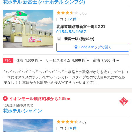
花ホテル 新富士 (ハナホテル シンフジ)
5つ星のうち3.5
3.80
口コミ
12 件
北海道釧路市新富士町3-2-21
0154-53-1987
新富士駅 (徒歩4分)
Googleマップで開く
休憩
4,600 円 ～
サービスタイム
4,600 円 ～
宿泊
7,500 円 ～
料金
ﾟ+｡*ﾟ+｡｡+ﾟ*｡+ﾟ ﾟ+｡*ﾟ+｡｡+ﾟ*｡+ﾟ ﾟ+｡*ﾟ+ 釧路市の歓楽街からも近く、デートコ
ースにオススメのホテルです♡ ワンガレージタイプなので人目を気にする必
要なし！！ 車庫からお部屋へ直接入室できちゃいます(#^...
イオンモール釧路昭和から2.6km
北海道 釧路市鳥取北
花ホテル シャイン
5つ星のうち4.5
4.69
口コミ
14 件