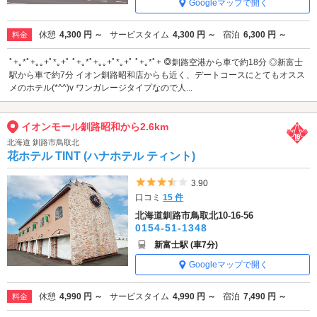
Googleマップで開く
休憩
4,300 円 ～
サービスタイム
4,300 円 ～
宿泊
6,300 円 ～
料金
ﾟ+｡*ﾟ+｡｡+ﾟ*｡+ﾟ ﾟ+｡*ﾟ+｡｡+ﾟ*｡+ﾟ ﾟ+｡*ﾟ+ ◎釧路空港から車で約18分 ◎新富士
駅から車で約7分 イオン釧路昭和店からも近く、デートコースにとてもオスス
メのホテル(*^^)v ワンガレージタイプなので人...
イオンモール釧路昭和から2.6km
北海道 釧路市鳥取北
花ホテル TINT (ハナホテル ティント)
5つ星のうち3.5
3.90
口コミ
15 件
北海道釧路市鳥取北10-16-56
0154-51-1348
新富士駅 (車7分)
Googleマップで開く
休憩
4,990 円 ～
サービスタイム
4,990 円 ～
宿泊
7,490 円 ～
料金