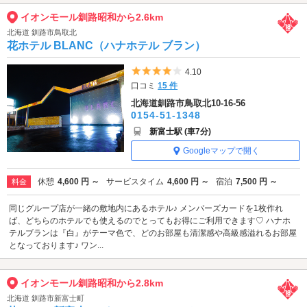
イオンモール釧路昭和から2.6km
北海道 釧路市鳥取北
花ホテル BLANC（ハナホテル ブラン）
5つ星のうち4
4.10
口コミ
15 件
北海道釧路市鳥取北10-16-56
0154-51-1348
新富士駅 (車7分)
Googleマップで開く
休憩
4,600 円 ～
サービスタイム
4,600 円 ～
宿泊
7,500 円 ～
料金
同じグループ店が一緒の敷地内にあるホテル♪ メンバーズカードを1枚作れ
ば、どちらのホテルでも使えるのでとってもお得にご利用できます♡ ハナホ
テルブランは『白』がテーマ色で、どのお部屋も清潔感や高級感溢れるお部屋
となっております♪ ワン...
イオンモール釧路昭和から2.8km
北海道 釧路市新富士町