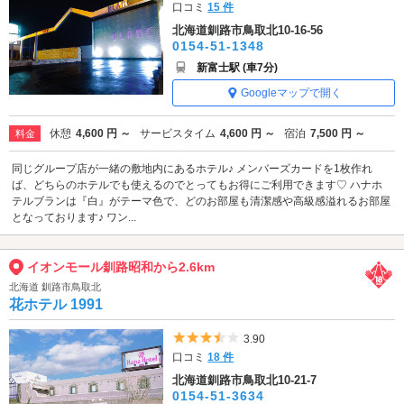
口コミ
15 件
北海道釧路市鳥取北10-16-56
0154-51-1348
新富士駅 (車7分)
Googleマップで開く
休憩
4,600 円 ～
サービスタイム
4,600 円 ～
宿泊
7,500 円 ～
料金
同じグループ店が一緒の敷地内にあるホテル♪ メンバーズカードを1枚作れ
ば、どちらのホテルでも使えるのでとってもお得にご利用できます♡ ハナホ
テルブランは『白』がテーマ色で、どのお部屋も清潔感や高級感溢れるお部屋
となっております♪ ワン...
イオンモール釧路昭和から2.6km
北海道 釧路市鳥取北
花ホテル 1991
5つ星のうち3.5
3.90
口コミ
18 件
北海道釧路市鳥取北10-21-7
0154-51-3634