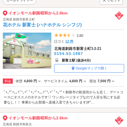
カールドライヤー
リセット
イオンモール釧路昭和から2.8km
北海道 釧路市新富士町
花ホテル 新富士 (ハナホテル シンフジ)
5つ星のうち3.5
3.80
口コミ
12 件
北海道釧路市新富士町3-2-21
0154-53-1987
新富士駅 (徒歩4分)
Googleマップで開く
休憩
4,600 円 ～
サービスタイム
4,600 円 ～
宿泊
7,500 円 ～
料金
ﾟ+｡*ﾟ+｡｡+ﾟ*｡+ﾟ ﾟ+｡*ﾟ+｡｡+ﾟ*｡+ﾟ ﾟ+｡*ﾟ+ 釧路市の歓楽街からも近く、デートコ
ースにオススメのホテルです♡ ワンガレージタイプなので人目を気にする必
要なし！！ 車庫からお部屋へ直接入室できちゃいます(#^...
イオンモール釧路昭和から2.6km
北海道 釧路市鳥取北