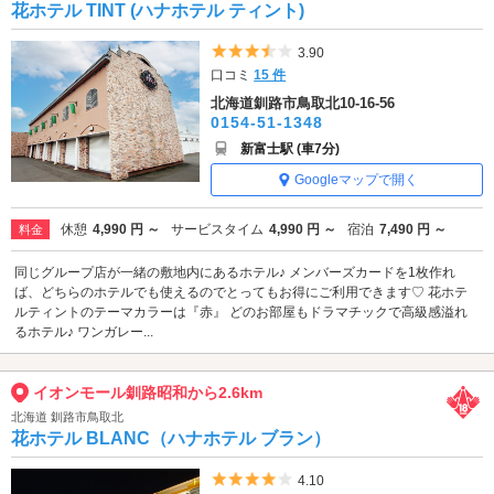
花ホテル TINT (ハナホテル ティント)
5つ星のうち3.5
3.90
口コミ
15 件
北海道釧路市鳥取北10-16-56
0154-51-1348
新富士駅 (車7分)
Googleマップで開く
休憩
4,990 円 ～
サービスタイム
4,990 円 ～
宿泊
7,490 円 ～
料金
同じグループ店が一緒の敷地内にあるホテル♪ メンバーズカードを1枚作れ
ば、どちらのホテルでも使えるのでとってもお得にご利用できます♡ 花ホテ
ルティントのテーマカラーは『赤』 どのお部屋もドラマチックで高級感溢れ
るホテル♪ ワンガレー...
イオンモール釧路昭和から2.6km
北海道 釧路市鳥取北
花ホテル BLANC（ハナホテル ブラン）
5つ星のうち4
4.10