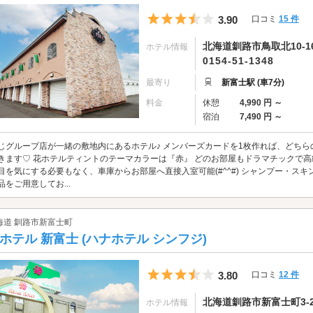
5つ星のうち3.5
3.90
口コミ
15 件
北海道釧路市鳥取北10-16
ホテル情報
0154-51-1348
最寄り
新富士駅 (車7分)
料金
休憩
4,990 円 ～
宿泊
7,490 円 ～
じグループ店が一緒の敷地内にあるホテル♪ メンバーズカードを1枚作れば、どち
きます♡ 花ホテルティントのテーマカラーは『赤』 どのお部屋もドラマチックで高
目を気にする必要もなく、車庫からお部屋へ直接入室可能(#^^#) シャンプー・ス
品をご用意してお...
海道 釧路市新富士町
ホテル 新富士 (ハナホテル シンフジ)
5つ星のうち3.5
3.80
口コミ
12 件
北海道釧路市新富士町3-2
ホテル情報