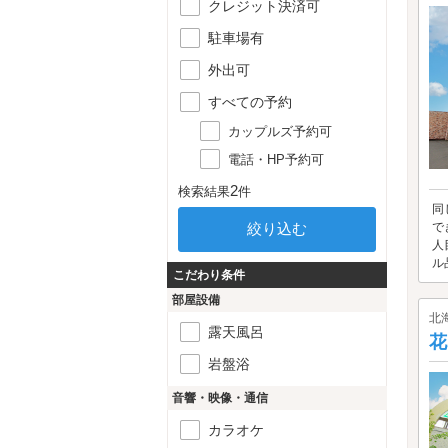
クレジット決済可
駐車場有
外出可
すべての予約
カップルズ予約可
電話・HP予約可
2
検索結果
件
同
で
人
ル
こだわり条件
部屋設備
北
露天風呂
花
岩盤浴
音響・映像・通信
カラオケ