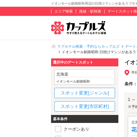
イオンモール釧路昭和周辺の日焼けマシンがあるラブホ
エリア検索
路線・駅検索
デートスポット検
ラブホテル検索・予約ならカップルズ
デート
イオンモール釧路昭和 日焼けマシンがあるラ
イオ
選択中のデートスポット
半
北海道
イオンモール釧路昭和
条件
スポット変更[ジャンル]
1 ～
スポット変更[市区町村]
※予
基本条件
北
クーポンあり
花