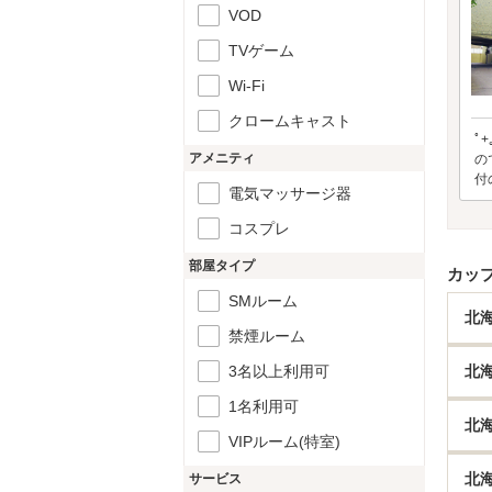
VOD
TVゲーム
Wi-Fi
クロームキャスト
ﾟ
アメニティ
の
付
電気マッサージ器
コスプレ
部屋タイプ
カッ
SMルーム
北
禁煙ルーム
3名以上利用可
北
1名利用可
北
VIPルーム(特室)
北
サービス