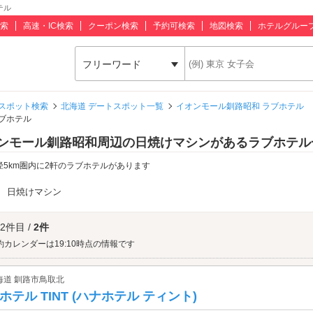
テル
索
高速・IC検索
クーポン検索
予約可検索
地図検索
ホテルグルー
フリーワード
スポット検索
北海道 デートスポット一覧
イオンモール釧路昭和 ラブホテル
ブホテル
ンモール釧路昭和周辺の日焼けマシンがあるラブホテル
径5km圏内に2軒のラブホテルがあります
：
日焼けマシン
 2件目 /
2件
約カレンダーは19:10時点の情報です
海道 釧路市鳥取北
ホテル TINT (ハナホテル ティント)