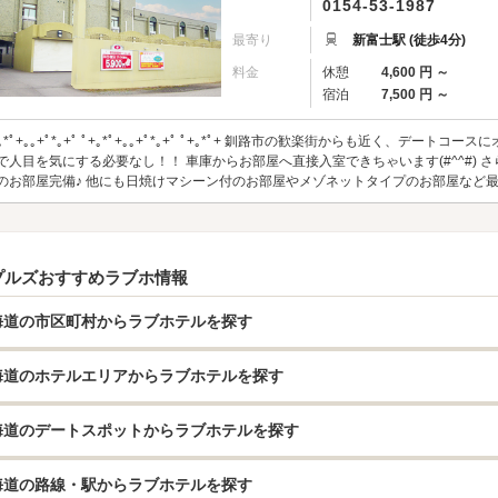
0154-53-1987
最寄り
新富士駅 (徒歩4分)
料金
休憩
4,600 円 ～
宿泊
7,500 円 ～
+｡*ﾟ+｡｡+ﾟ*｡+ﾟ ﾟ+｡*ﾟ+｡｡+ﾟ*｡+ﾟ ﾟ+｡*ﾟ+ 釧路市の歓楽街からも近く、デ
で人目を気にする必要なし！！ 車庫からお部屋へ直接入室できちゃいます(#^^#)
のお部屋完備♪ 他にも日焼けマシーン付のお部屋やメゾネットタイプのお部屋など最高
プルズおすすめラブホ情報
海道の市区町村からラブホテルを探す
海道のホテルエリアからラブホテルを探す
海道のデートスポットからラブホテルを探す
海道の路線・駅からラブホテルを探す