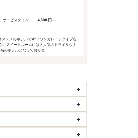
サービスタイム
4,600 円 ～
ートコースにオススメのホテルです♡ ワンガレージタイプな
 さらにスイートルームには大人気のドライサウナ
のホテルとなっておりま...