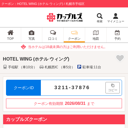
クーポン：HOTEL WING (ホテル ウィング) / 札幌市手稲区
検索
マイメニュー
TOP
写真
口コミ
クーポン
地図
予約
当ホテルは18歳未満の方はご利用いただけません。
HOTEL WING (ホテル ウィング)
手稲駅 （車10分）
札幌西IC （車5分）
駐車場:11台
3211-37876
クーポンID
コピー
2026/08/31
クーポン有効期限
まで
カップルズクーポン