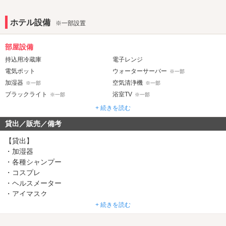
ホテル設備
※一部設置
部屋設備
持込用冷蔵庫
電子レンジ
電気ポット
ウォーターサーバー
※一部
加湿器
空気清浄機
※一部
※一部
ブラックライト
浴室TV
※一部
※一部
水中照明
ジェット・バブルバス
※一部
※一部
+ 続きを読む
マット
ウォシュレット
※一部
貸出／販売／備考
音響・映像・通信
【貸出】
VOD
Wi-Fi
・加湿器
Android充電器
・各種シャンプー
iPhone充電器
・コスプレ
DVDプレーヤー
ブルーレイプレーヤー
・ヘルスメーター
アメニティ
・アイマスク
・コンタクト保存液
+ 続きを読む
セレクトシャンプー
ヘアアイロン
※一部
・ズボンプレッサー
電気マッサージ器
コスプレ
※一部
・マッサージ器