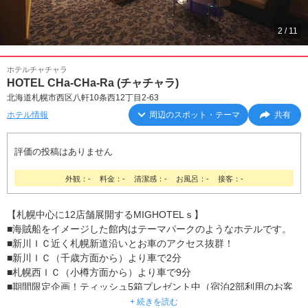
2
/
11
ホテルチャチャラ
HOTEL CHa-CHa-Ra (チャチャラ)
北海道札幌市西区八軒10条西12丁目2-63
ホテル情報
周辺のスポット・テーマ
共有
評価の投稿はありません
外観：-
料金：-
清潔感：-
お風呂：-
接客：-
【札幌中心に12店舗展開するMIGHOTELｓ】
■海賊船をイメージした館内はテーマパークのようなホテルです。
■新川ＩＣ近く札幌新道沿いとお車のアクセス抜群！
■新川ＩＣ（千歳方面から）より車で2分
■札幌西ＩＣ（小樽方面から）より車で9分
■期間限定企画！ティッシュ5箱プレゼント中（宿泊2部利用のお客
様）
+ 続きを読む