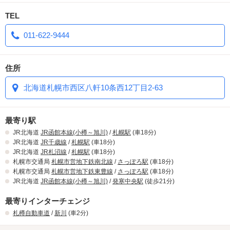
TEL
011-622-9444
住所
北海道札幌市西区八軒10条西12丁目2-63
最寄り駅
JR北海道
JR函館本線(小樽～旭川)
/
札幌駅
(車18分)
JR北海道
JR千歳線
/
札幌駅
(車18分)
JR北海道
JR札沼線
/
札幌駅
(車18分)
札幌市交通局
札幌市営地下鉄南北線
/
さっぽろ駅
(車18分)
札幌市交通局
札幌市営地下鉄東豊線
/
さっぽろ駅
(車18分)
JR北海道
JR函館本線(小樽～旭川)
/
発寒中央駅
(徒歩21分)
最寄りインターチェンジ
札樽自動車道
/
新川
(車2分)