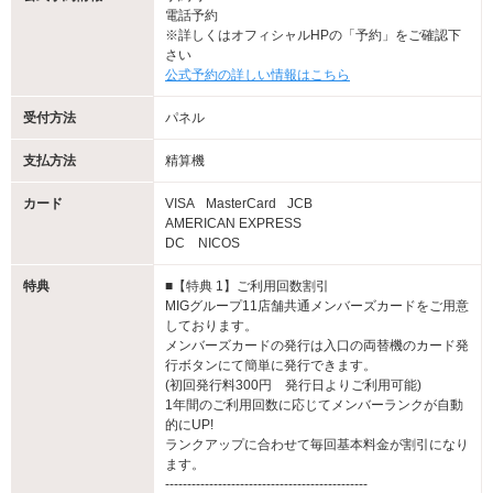
電話予約
※詳しくはオフィシャルHPの「予約」をご確認下
さい
公式予約の詳しい情報はこちら
受付方法
パネル
支払方法
精算機
カード
VISA
MasterCard
JCB
AMERICAN EXPRESS
DC NICOS
特典
■【特典 1】ご利用回数割引
MIGグループ11店舗共通メンバーズカードをご用意
しております。
メンバーズカードの発行は入口の両替機のカード発
行ボタンにて簡単に発行できます。
(初回発行料300円 発行日よりご利用可能)
1年間のご利用回数に応じてメンバーランクが自動
的にUP!
ランクアップに合わせて毎回基本料金が割引になり
ます。
----------------------------------------------