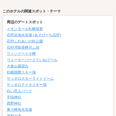
このホテルの関連スポット・テーマ
周辺のデートスポット
イオンモール札幌発寒
石狩浜海水浴場 (あそびーち石狩)
石狩ふれあいの杜公園
石狩湾新港樽川ふ頭
ウィングベイ小樽
ウォーターパークていねプール
大倉山展望台
札幌国際スキー場
サッポロスターライトドーム
サッポロテイネスキー場
白い恋人パーク
手稲神社
西野神社
東小樽海水浴場
平和の滝