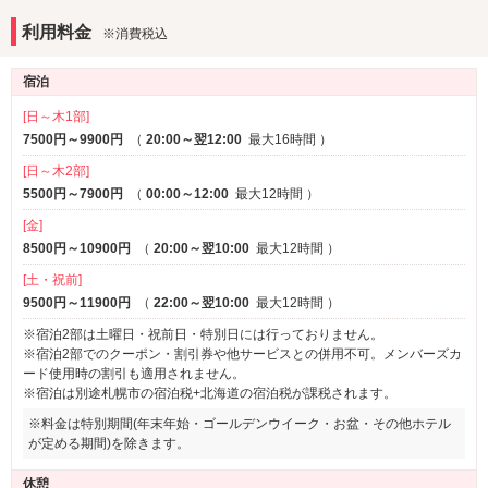
バスローブ
・ホットカーラー
利用料金
※消費税込
・ボードゲーム
部屋タイプ
・常備薬
3名以上利用可
1名利用可
※一部
宿泊
・爪切り
など
サービス
[日～木1部]
7500円～9900円
（
20:00～翌12:00
最大16時間
）
ルームサービス
[日～木2部]
5500円～7900円
（
00:00～12:00
最大12時間
）
[金]
8500円～10900円
（
20:00～翌10:00
最大12時間
）
[土・祝前]
9500円～11900円
（
22:00～翌10:00
最大12時間
）
※宿泊2部は土曜日・祝前日・特別日には行っておりません。
※宿泊2部でのクーポン・割引券や他サービスとの併用不可。メンバーズカ
ード使用時の割引も適用されません。
※宿泊は別途札幌市の宿泊税+北海道の宿泊税が課税されます。
※料金は特別期間(年末年始・ゴールデンウイーク・お盆・その他ホテル
が定める期間)を除きます。
休憩