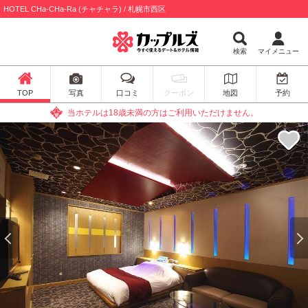
HOTEL CHa-CHa-Ra (チャチャラ) / 札幌市西区
検索
マイメニュー
TOP
写真
口コミ
クーポン
地図
予約
当ホテルは18歳未満の方はご利用いただけません。