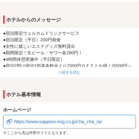
■道内初！！ミラバス＆ミラブル導入！（一部）
■全客室TVでYouTube、NETFLIX、ABEMAなど視聴可
■フリーWi-Fi全室完備
ホテルからのメッセージ
■24時間休憩可（日～金）
■VOD1000タイトル見放題（映画・アダルト）
●宿泊限定ウェルカムドリンクサービス
■リファシャワーヘッドorミラブル全室完備
●宿泊限定（平日）200円朝食
■来店メダルを集めて「割引」または「商品」ＧＥＴ！
●女性に嬉しいエステグッズ無料貸出
■WEB・電話予約可
●期間限定！生ビール・サワー各280円！
●4時間休憩実施中（平日限定）
●宿泊2部は宿泊1部基本料金より2000円ＯＦＦとお得！(5500円～
泊まれちゃいます）
+ 続きを読む
●LINEお友達登録特典で「生ビール」または「ソフトドリンク」無
料
ホテル基本情報
ホームページ
https://www.sapporo-mig.co.jp/cha_cha_ra/
※ここから先は外部サイトとなります。