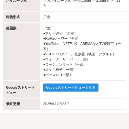
ハイルーフ車
※内ハイルーフ車（全高1.55m ～ 2.35mまで）21
台
建物形式
戸建
部屋数
17室
●フリーWi-Fi（全室）
●ReFaシャワー（全室）
●YouTube、NETFLIX、ABEMAなどTV視聴可（全
室）
●VOD1000タイトル見放題（映画・アダルト）
●ウォーターサーバー（一部）
●ローションマット（一部）
●スケベ椅子（一部）
●パチスロ（一部）
Googleストリート
Googleストリートビューを見る
ビュー
最終更新
2025年12月23日