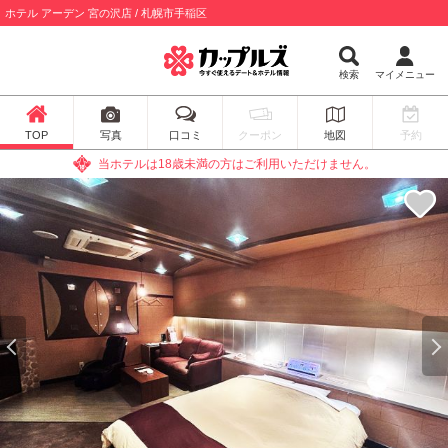
ホテル アーデン 宮の沢店 / 札幌市手稲区
検索
マイメニュー
TOP
写真
口コミ
クーポン
地図
予約
当ホテルは18歳未満の方はご利用いただけません。