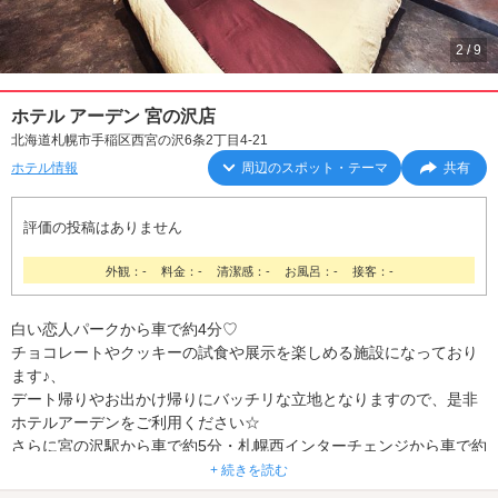
2
/
9
ホテル アーデン 宮の沢店
北海道札幌市手稲区西宮の沢6条2丁目4-21
ホテル情報
周辺のスポット・テーマ
共有
評価の投稿はありません
外観：-
料金：-
清潔感：-
お風呂：-
接客：-
白い恋人パークから車で約4分♡
チョコレートやクッキーの試食や展示を楽しめる施設になっており
ます♪、
デート帰りやお出かけ帰りにバッチリな立地となりますので、是非
ホテルアーデンをご利用ください☆
さらに宮の沢駅から車で約5分・札幌西インターチェンジから車で約
4分なのでアクセスも抜群です！
+ 続きを読む