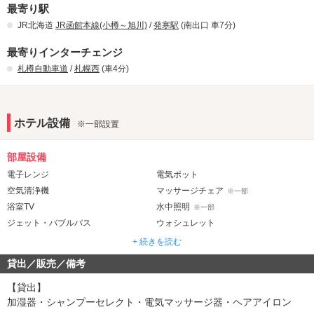
最寄り駅
JR北海道
JR函館本線(小樽～旭川)
/
発寒駅
(南出口 車7分)
最寄りインターチェンジ
札樽自動車道
/
札幌西
(車4分)
ホテル設備
※一部設置
部屋設備
電子レンジ
電気ポット
空気清浄機
マッサージチェア
※一部
浴室TV
水中照明
※一部
ジェット・バブルバス
ウォシュレット
ドライサウナ
※一部
+ 続きを読む
貸出／販売／備考
音響・映像・通信
カラオケ
VOD
※一部
【貸出】
Wi-Fi
Android充電器
加湿器・シャンプーセレクト・電気マッサージ器・ヘアアイロン