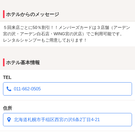
サービスタイム・平日(月～金)5時～19時まで利用可能☆
日～金・祝の宿泊は20時～翌12時まで最大16時間利用可☆
ホテルからのメッセージ
さらにスペシャルタイム実施中！月～金は17時～19時までのご入室
で3時間休憩が全室3,250円均一！！
５回来店ごとに50％割引！！メンバーズカードは３店舗（アーデン
客室にてクレジット精算も可能です！
宮の沢・アーデン白石店・WING宮の沢店）でご利用可能です。
レンタルシャンプーもご用意しております！
ご来店お待ちしておりますm(__)m
ホテル基本情報
TEL
011-662-0505
住所
北海道札幌市手稲区西宮の沢6条2丁目4-21