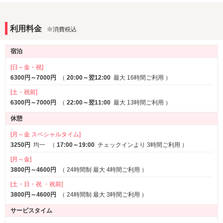
iPhone充電器
DVDプレーヤー
アメニティ
利用料金
※消費税込
セレクトシャンプー
カールドライヤー
※一部
ヘアアイロン
電気マッサージ器
※一部
※一部
宿泊
バスローブ
[日～金・祝]
部屋タイプ
6300円～7000円
（
20:00～翌12:00
最大 16時間ご利用
）
3名以上利用可
1名利用可
[土・祝前]
VIPルーム(特室)
※一部
6300円～7000円
（
22:00～翌11:00
最大 13時間ご利用
）
サービス
休憩
ルームサービス
[月～金 スペシャルタイム]
3250円
均一
（
17:00～19:00
チェックインより 3時間ご利用
）
その他
[月～金]
ワンガレージ
3800円～4600円
（
24時間制 最大 4時間ご利用
）
[土・日・祝 ・祝前]
3800円～4600円
（
24時間制 最大 3時間ご利用
）
サービスタイム