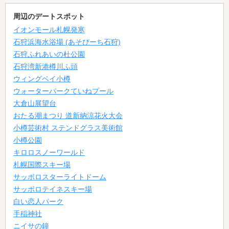
周辺のデートスポット
イオンモール札幌発寒
石狩浜海水浴場 (あそびーち石狩)
石狩ふれあいの杜公園
石狩湾新港樽川ふ頭
ウィングベイ小樽
ウォーターパークていねプール
大倉山展望台
おたる潮まつり 道新納涼花火大会
小樽芸術村 ステンドグラス美術館
小樽公園
キロロスノーワールド
札幌国際スキー場
サッポロスターライトドーム
サッポロテイネスキー場
白い恋人パーク
手稲神社
ニイサの鐘