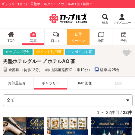
ギャラリー(全て)：男塾ホテルグループ ホテルAO 蒼 / 姫路市
検索
マイメニュー
TOP
写真
口コミ
クーポン
地図
予約
カップルズ予約
ポイント利用可
インボイス対応
男塾ホテルグループ ホテルAO 蒼
余部駅 （徒歩12分）
山陽姫路西IC （車10分）
駐車場:25台
お部屋紹介
ギャラリー
360°画像
動画
1 ～ 22件目 /
22件