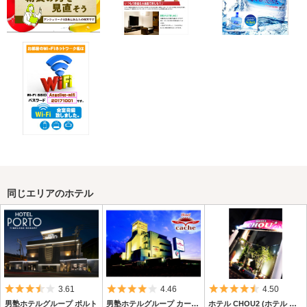
同じエリアのホテル
5つ星のうち3.5
5つ星のうち4
5つ星のうち4.
3.61
4.46
4.50
男塾ホテルグループ ポルト
男塾ホテルグループ カーシュ
ホテル CHOU2 (ホテル シュシュ)