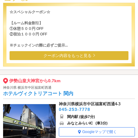
☆スペシャルクーポン☆
【ルーム料金割引】
①休憩５００円 OFF
②宿泊１０００円 OFF
※チェックインの際に必ずご提示...
クーポン内容をもっと見る
伊勢山皇大神宮から0.7km
神奈川県 横浜市中区福富町西通
ホテルヴィクトリアコート 関内
神奈川県横浜市中区福富町西通4-3
045-253-7778
関内駅 (徒歩7分)
みなとみらいIC
(車3分)
Googleマップで開く