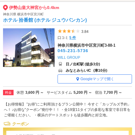
伊勢山皇大神宮から0.4km
神奈川県 横浜市中区宮川町
ホテル 拾番館 (ホテル ジュウバンカン)
5つ星のうち3.5
3.84
口コミ
5 件
神奈川県横浜市中区宮川町3-88-1
045-231-5736
WILL GROUP
日ノ出町駅 (徒歩3分)
みなとみらいIC
(車10分)
Googleマップで開く
休憩
3,600 円 ～
サービスタイム
5,200 円 ～
宿泊
7,700 円 ～
料金
【お得情報】 ”お得”にご利用頂けるプラン公開中！ 今すぐ「カップルズ予約」
へ！ ♪お得な”クーポン”発行中！！ ・全19室11タイプの多彩な客室で非日常を
ご堪能ください。 ・横浜のデートスポットも徒歩圏内と好立地。
クーポン