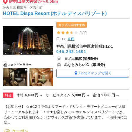
伊勢山皇大神宮から0.5km
神奈川県 横浜市中区宮川町
HOTEL Dispa Resort (ホテル ディスパリゾート)
カップルズおすすめ
5つ星のうち3.5
3.80
口コミ
4 件
神奈川県横浜市中区宮川町1-12-1
045-242-1601
日ノ出町駅 (徒歩5分)
みなとみらいIC
(車15分)
フォトギャラリー
Googleマップで開く
休憩
4,400 円 ～
サービスタイム
5,800 円 ～
宿泊
9,680 円 ～
料金
【お知らせ】 ☆★12月中旬よりフード・ドリンク・デザートメニューが大幅
リニューアルされます！！☆★お楽しみに♪♪ ホテル ディスパリゾートでは、
安心してご利用頂けるように“ウイルス対策”を実施しています。 ・清掃時には
除...
クーポン