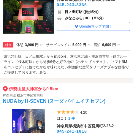
045-243-3366
日ノ出町駅 (徒歩5分)
みなとみらいIC
(車6分)
Googleマップで開く
休憩
3,900 円 ～
サービスタイム
5,000 円 ～
宿泊
6,600 円 ～
料金
京浜急行線『日ノ出町駅』から徒歩5分、京浜東北線・横浜市営地下鉄ブルー
ライン『桜木町駅』から徒歩6分と好立地の【ホテル ドルチェ】。 ソフトSM
をコンセプトに他でなかなか味わえない刺激的な空間をリーズナブルな価格で
ご提供しております。みな...
伊勢山皇大神宮から0.5km
神奈川県 横浜市中区宮川町
NUDA by H-SEVEN (ヌーダ バイ エイチセブン)
5つ星のうち4
4.20
口コミ
1 件
神奈川県横浜市中区宮川町2-23-2
045-241-1616