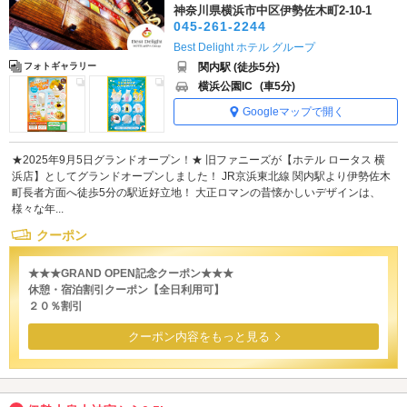
神奈川県横浜市中区伊勢佐木町2-10-1
045-261-2244
Best Delight ホテル グループ
関内駅 (徒歩5分)
フォトギャラリー
横浜公園IC
(車5分)
Googleマップで開く
★2025年9月5日グランドオープン！★ 旧ファニーズが【ホテル ロータス 横
浜店】としてグランドオープンしました！ JR京浜東北線 関内駅より伊勢佐木
町長者方面へ徒歩5分の駅近好立地！ 大正ロマンの昔懐かしいデザインは、
様々な年...
クーポン
★★★GRAND OPEN記念クーポン★★★
休憩・宿泊割引クーポン【全日利用可】
２０％割引
クーポン内容をもっと見る