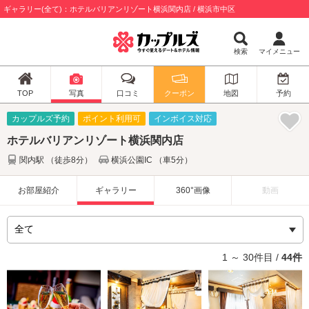
ギャラリー(全て)：ホテルバリアンリゾート横浜関内店 / 横浜市中区
検索
マイメニュー
TOP
写真
口コミ
クーポン
地図
予約
カップルズ予約
ポイント利用可
インボイス対応
ホテルバリアンリゾート横浜関内店
関内駅 （徒歩8分）
横浜公園IC （車5分）
お部屋紹介
ギャラリー
360°画像
動画
1 ～ 30件目 /
44件