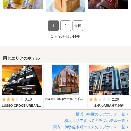
1
2
最後
1 ～ 30件目 /
44件
同じエリアのホテル
5つ星のうち3
HOTEL I/S (ホテル アイエス)
5つ星のうち2
3.10
2.20
LUSSO CROCE URBAN RESORT (ルッソ クローチェ アーバン リゾート)
ホテルARIA横浜関内
横浜市中区のラブホテル一覧
横浜エリアすべてのラブホテル一覧
関内・伊勢佐木町エリアのラブホテル一覧