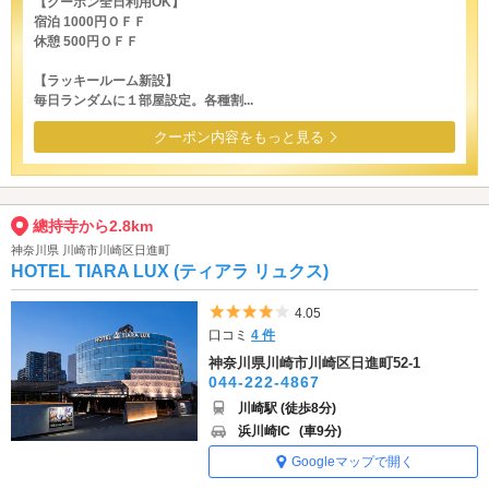
【クーポン全日利用OK】
宿泊 1000円ＯＦＦ
休憩 500円ＯＦＦ
【ラッキールーム新設】
毎日ランダムに１部屋設定。各種割...
クーポン内容をもっと見る
總持寺から2.8km
神奈川県 川崎市川崎区日進町
HOTEL TIARA LUX (ティアラ リュクス)
5つ星のうち4
4.05
口コミ
4 件
神奈川県川崎市川崎区日進町52-1
044-222-4867
川崎駅 (徒歩8分)
浜川崎IC
(車9分)
Googleマップで開く