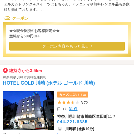
ェルカムドリンク＆スイーツはもちろん、アメニティや無料レンタル品も多数
取り揃えております。 ...
クーポン
★☆現金決済のお客様限定☆★
室料から500円OFF
クーポン内容をもっと見る
總持寺から3.5km
神奈川県 川崎市川崎区東田町
HOTEL GOLD 川崎 (ホテル ゴールド 川崎)
カップルズおすすめ
5つ星のうち3.5
3.72
口コミ
31 件
神奈川県川崎市川崎区東田町11-7
044-221-8385
川崎駅 (徒歩10分)