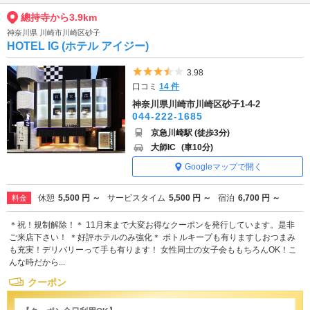
總持寺から3.9km
神奈川県 川崎市川崎区砂子
HOTEL IG (ホテル アイジー)
5つ星のうち3.5
3.98
口コミ
14 件
神奈川県川崎市川崎区砂子1-4-2
044-222-1685
京急川崎駅 (徒歩3分)
大師IC
(車10分)
Googleマップで開く
休憩
5,500 円 ～
サービスタイム
5,500 円 ～
宿泊
6,700 円 ～
料金
＊祝！規制解除！＊ 11月末まで大変お得なクーポンを発行しています。是非
ご来店下さい！ ＊好評ホテルのみ強化＊ ボトルキープも有りますしおつまみ
も充実！デリバリーって手も有ります！ 女性同士の女子会ももちろんOK！こ
んな時だから...
クーポン