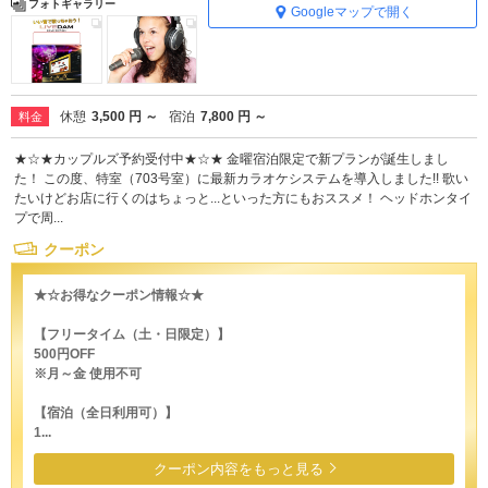
フォトギャラリー
Googleマップで開く
休憩
3,500 円 ～
宿泊
7,800 円 ～
料金
★☆★カップルズ予約受付中★☆★ 金曜宿泊限定で新プランが誕生しまし
た！ この度、特室（703号室）に最新カラオケシステムを導入しました!! 歌い
たいけどお店に行くのはちょっと...といった方にもおススメ！ ヘッドホンタイ
プで周...
クーポン
★☆お得なクーポン情報☆★
【フリータイム（土・日限定）】
500円OFF
※月～金 使用不可
【宿泊（全日利用可）】
1...
クーポン内容をもっと見る