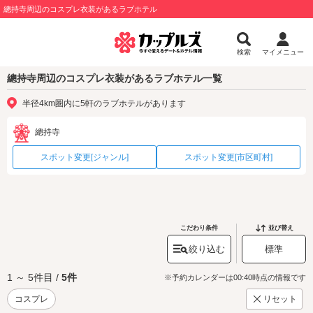
總持寺周辺のコスプレ衣装があるラブホテル
検索
マイメニュー
總持寺周辺のコスプレ衣装があるラブホテル一覧
半径4km圏内に5軒のラブホテルがあります
總持寺
スポット変更[ジャンル]
スポット変更[市区町村]
こだわり条件
並び替え
絞り込む
標準
1 ～ 5件目 /
5件
※予約カレンダーは00:40時点の情報です
コスプレ
リセット