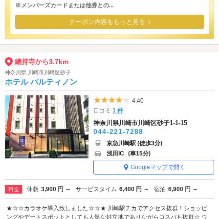
※メンバーズカードまたは他券との...
クーポン内容をもっと見る
總持寺から3.7km
神奈川県 川崎市川崎区砂子
ホテル パルティノン
5つ星のうち4
4.40
口コミ
1 件
神奈川県川崎市川崎区砂子1-1-15
044-221-7288
京急川崎駅 (徒歩3分)
浅田IC
(車15分)
Googleマップで開く
休憩
3,900 円 ～
サービスタイム
6,400 円 ～
宿泊
6,900 円 ～
料金
★☆☆カラオケ導入致しました☆☆★ 川崎駅チカでアクセス抜群！ショッピ
ングやデートスポットとしても人気な好立地でありながらコスパも抜群☆ ウ