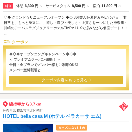
休憩
6,300 円 ～
サービスタイム
8,500 円 ～
宿泊
11,800 円 ～
料金
◇◆ グランド☆リニューアルオープン ◆◇ 8月突入‼︎⭐︎夏休みをEnjoy♪☆ 「非
日常を、もっと身近に。」癒し・遊び・美しさ・上質さを一つにした神奈川・
川崎のアーバンラグジュアリーホテルTIARA LUXで涼みながら個室デート！！
...
クーポン
◆◇◆オープンニングキャンペーン◆◇◆
＜ プレミアムクーポン発動！ ＞
全日・全プランでメンバー様もご利用OK◎
メンバー室料割引と...
クーポン内容をもっと見る
總持寺から3.7km
神奈川県 横浜市港北区樽町
HOTEL bella casa M (ホテル ベラカーサ エム)
カップルズおすすめ