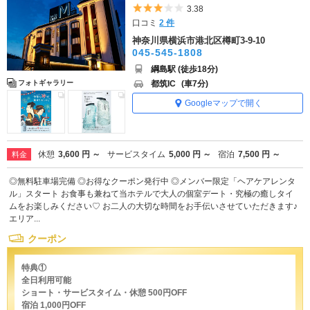
5つ星のうち3
3.38
口コミ
2 件
神奈川県横浜市港北区樽町3-9-10
045-545-1808
綱島駅 (徒歩18分)
都筑IC
(車7分)
フォトギャラリー
Googleマップで開く
休憩
3,600 円 ～
サービスタイム
5,000 円 ～
宿泊
7,500 円 ～
料金
◎無料駐車場完備 ◎お得なクーポン発行中 ◎メンバー限定「ヘアケアレンタ
ル」スタート お食事も兼ねて当ホテルで大人の個室デート・究極の癒しタイ
ムをお楽しみください♡ お二人の大切な時間をお手伝いさせていただきます♪
エリア...
クーポン
特典①
全日利用可能
ショート・サービスタイム・休憩 500円OFF
宿泊 1,000円OFF