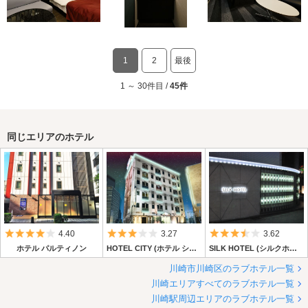
1
2
最後
1 ～ 30件目 /
45件
同じエリアのホテル
5つ星のうち4
5つ星のうち3
5つ星のうち3.
4.40
3.27
3.62
ホテル パルティノン
HOTEL CITY (ホテル シティー)
SILK HOTEL (シルクホテル)
川崎市川崎区のラブホテル一覧
川崎エリアすべてのラブホテル一覧
川崎駅周辺エリアのラブホテル一覧