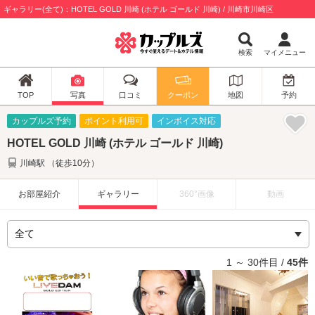
ギャラリー(全て)：HOTEL GOLD 川崎 (ホテル ゴールド 川崎) / 川崎市川崎区
検索
マイメニュー
TOP
写真
口コミ
クーポン
地図
予約
カップルズ予約
ポイント利用可
インボイス対応
HOTEL GOLD 川崎 (ホテル ゴールド 川崎)
川崎駅 （徒歩10分）
お部屋紹介
ギャラリー
360°画像
動画
1 ～ 30件目 /
45件