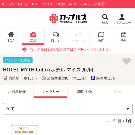
ギャラリー(全て)：HOTEL MYTH LuLu (ホテル マイス ルル) / 小美玉市
検索
マイメニュー
TOP
写真
口コミ
クーポン
地図
予約
当ホテルは18歳未満の方はご利用いただけません。
インボイス対応
HOTEL MYTH LuLu (ホテル マイス ルル)
羽鳥駅 （車15分）
茨城空港北IC （車11分）
駐車場:15台
お部屋紹介
ギャラリー
360°画像
動画
1 ～ 1件目 /
1件