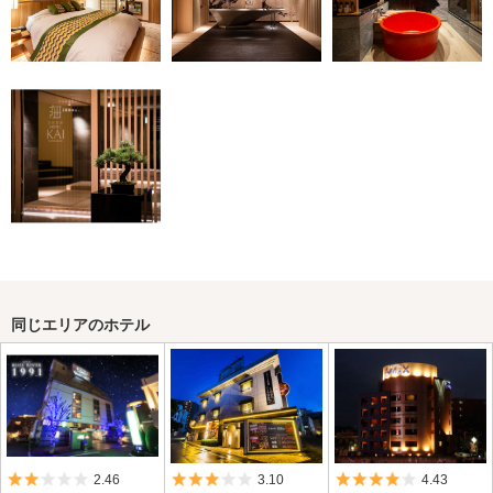
同じエリアのホテル
5つ星のうち2
5つ星のうち3
5つ星のうち4
2.46
3.10
4.43