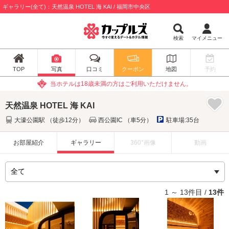
ギャラリー(全て)：天然温泉 HOTEL 海 KAI / 福岡市中央区
検索
マイメニュー
TOP
写真
口コミ
クーポン
地図
予約
当ホテルは18歳未満の方はご利用いただけません。
天然温泉 HOTEL 海 KAI
大濠公園駅 （徒歩12分）
西公園IC （車5分）
駐車場:35台
お部屋紹介
ギャラリー
360°画像
動画
1 ～ 13件目 /
13件