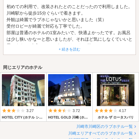
初めての利用で、改装されたとのことだったので利用しました。
川崎駅から徒歩15分ぐらいで着きます。
外観は綺麗でラブホじゃないかと思いました（笑）
受付ロビーが綺麗で対応も丁寧でした。
部屋は普通のホテルの1室みたいで、快適よかったです。お風呂
は少し狭いかなーと思いましたが、それほど気にしなくていいと
思います。2人入ってちょうどみたいな（笑）
+ 続きを読む
アメニティも充実しててよかったです。
この綺麗さで割安の値段なのでおすすめです！
同じエリアのホテル
5つ星のうち3
5つ星のうち3.5
5つ星のうち4
3.27
3.72
4.17
HOTEL CITY (ホテル シティー)
HOTEL GOLD 川崎 (ホテル ゴールド 川崎)
ホテル ザ ロータスバリ
川崎市川崎区のラブホテル一覧
川崎エリアすべてのラブホテル一覧