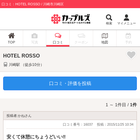
口コミ：HOTEL ROSSO / 川崎市川崎区
検索
マイメニュー
TOP
写真
口コミ
クーポン
地図
予約
HOTEL ROSSO
川崎駅 （徒歩10分）
口コミ・評価を投稿
1 ～ 1件目 /
1件
投稿者:かねさん
口コミ番号：16037
投稿：2015/11/25 10:34
安くて休憩にちょうどいい‼