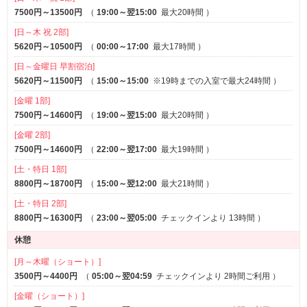
7500円～13500円
（
19:00～翌15:00
最大20時間
）
1名利用可
VIPルーム(特室)
※一部
[日～木 祝 2部]
サービス
5620円～10500円
（
00:00～17:00
最大17時間
）
ルームサービス
女子会
[日～金曜日 早割宿泊]
5620円～11500円
（
15:00～15:00
※19時までの入室で最大24時間
）
[金曜 1部]
7500円～14600円
（
19:00～翌15:00
最大20時間
）
[金曜 2部]
7500円～14600円
（
22:00～翌17:00
最大19時間
）
[土・特日 1部]
8800円～18700円
（
15:00～翌12:00
最大21時間
）
[土・特日 2部]
8800円～16300円
（
23:00～翌05:00
チェックインより 13時間
）
休憩
[月～木曜（ショート）]
3500円～4400円
（
05:00～翌04:59
チェックインより 2時間ご利用
）
[金曜（ショート）]