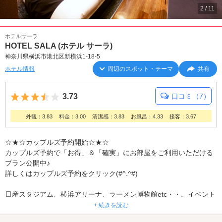
2
/
11
ホテルサーラ
HOTEL SALA (ホテル サーラ)
神奈川県横浜市港北区新横浜1-18-5
ホテル情報
周辺のスポット・テーマ
共有
5つ星のうち3.5
3.73
口コミ（7）
外観：3.83
料金：3.00
清潔感：3.83
お風呂：4.33
接客：3.67
☆★☆カップルズ予約開始☆★☆
カップルズ予約で「お得」＆「確実」にお部屋をご利用いただける
プラン公開中♪
詳しくはカップルズ予約をクリック(#^.^#)
日産スタジアム、横浜アリーナ、ラーメン博物館etc・・。イベント
デートの帰りにピッタリ(^_^)v
+ 続きを読む
ヨーロッパ風で、超ゴージャスなホテルSALA。全室5色に光るバブ