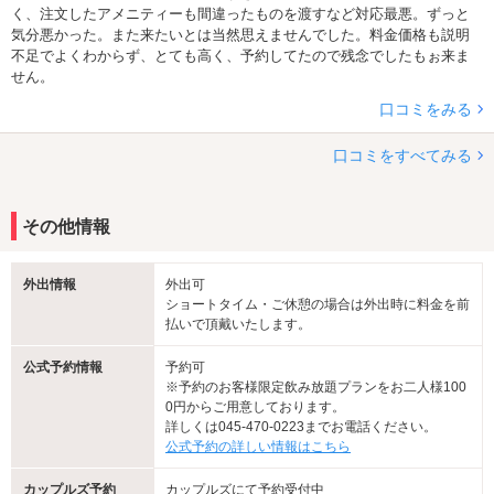
く、注文したアメニティーも間違ったものを渡すなど対応最悪。ずっと
気分悪かった。また来たいとは当然思えませんでした。料金価格も説明
不足でよくわからず、とても高く、予約してたので残念でしたもぉ来ま
せん。
口コミをみる
口コミをすべてみる
その他情報
外出情報
外出可
ショートタイム・ご休憩の場合は外出時に料金を前
払いで頂戴いたします。
公式予約情報
予約可
※予約のお客様限定飲み放題プランをお二人様100
0円からご用意しております。
詳しくは045-470-0223までお電話ください。
公式予約の詳しい情報はこちら
カップルズ予約
カップルズにて予約受付中