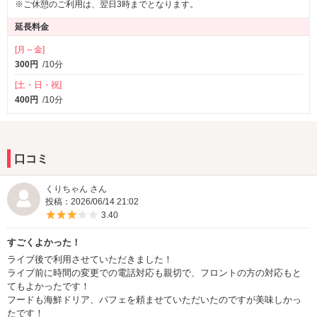
※ご休憩のご利用は、翌日3時までとなります。
延長料金
[月～金]
300円
/10分
[土・日・祝]
400円
/10分
口コミ
くりちゃん さん
投稿：2026/06/14 21:02
5つ星のうち3
3.40
すごくよかった！
ライブ後で利用させていただきました！
ライブ前に時間の変更での電話対応も親切で、フロントの方の対応もと
てもよかったです！
フードも海鮮ドリア、パフェを頼ませていただいたのですが美味しかっ
たです！