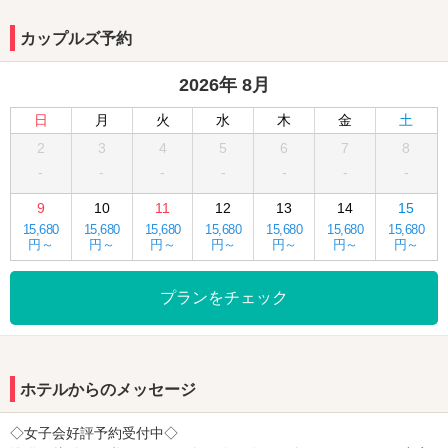
ルバス、502号室には60型液晶TVがついております！是非ご利用く
ださいませ♪
カップルズ予約
数多くのレンタル品も取り揃えております♪
2026年 8月
メンバーに加入すると全日基本料金が割引！来店回数に応じて割引
率が最大15％OFF！！
日
月
火
水
木
金
土
お誕生日・記念日割引も実施中♪割引額はなんと、、、最大
2
3
4
5
6
7
8
50％OFF！！
-
-
-
-
-
-
-
ご来店お待ちしております(^^)/
9
10
11
12
13
14
15
15,680
15,680
15,680
15,680
15,680
15,680
15,680
円～
円～
円～
円～
円～
円～
円～
プランをチェック
ホテルからのメッセージ
◇女子会好評予約受付中◇