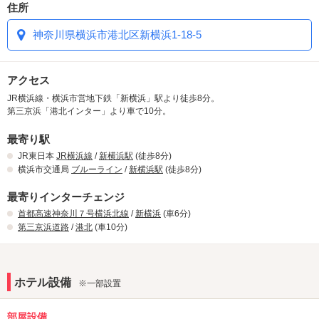
住所
神奈川県横浜市港北区新横浜1-18-5
アクセス
JR横浜線・横浜市営地下鉄「新横浜」駅より徒歩8分。
第三京浜「港北インター」より車で10分。
最寄り駅
JR東日本
JR横浜線
/
新横浜駅
(徒歩8分)
横浜市交通局
ブルーライン
/
新横浜駅
(徒歩8分)
最寄りインターチェンジ
首都高速神奈川７号横浜北線
/
新横浜
(車6分)
第三京浜道路
/
港北
(車10分)
ホテル設備
※一部設置
部屋設備