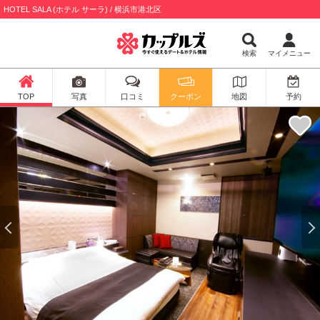
HOTEL SALA (ホテル サーラ) / 横浜市港北区
検索
マイメニュー
TOP
写真
口コミ
クーポン
地図
予約