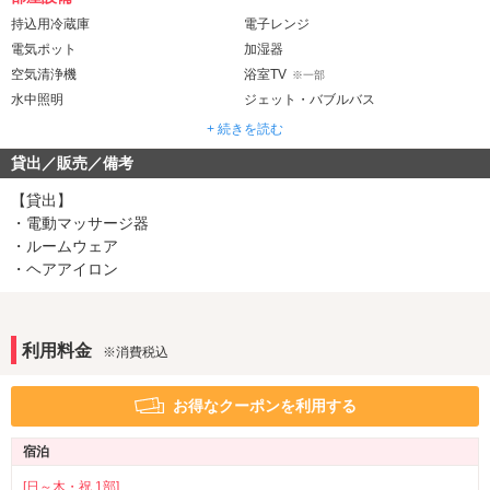
持込用冷蔵庫
電子レンジ
電気ポット
加湿器
空気清浄機
浴室TV
※一部
水中照明
ジェット・バブルバス
ウォシュレット
+ 続きを読む
貸出／販売／備考
音響・映像・通信
カラオケ
VOD
【貸出】
TVゲーム
Wi-Fi
・電動マッサージ器
※一部
有線LAN
・ルームウェア
Android充電器
・ヘアアイロン
iPhone充電器
DVDプレーヤー
ブルーレイプレーヤー
※一部
アメニティ
利用料金
※消費税込
セレクトシャンプー
カールドライヤー
ヘアアイロン
電気マッサージ器
※一部
※一部
お得なクーポンを利用する
バスローブ
※一部
宿泊
部屋タイプ
バリアフリー
3名以上利用可
[日～木・祝 1部]
※一部