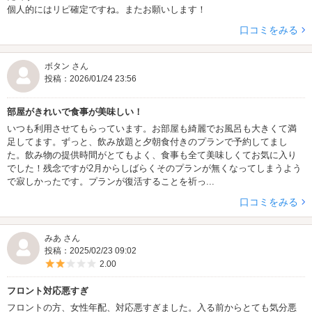
個人的にはリピ確定ですね。またお願いします！
口コミをみる
ボタン さん
投稿：2026/01/24 23:56
部屋がきれいで食事が美味しい！
いつも利用させてもらっています。お部屋も綺麗でお風呂も大きくて満
足してます。ずっと、飲み放題と夕朝食付きのプランで予約してまし
た。飲み物の提供時間がとてもよく、食事も全て美味しくてお気に入り
でした！残念ですが2月からしばらくそのプランが無くなってしまうよう
で寂しかったです。プランが復活することを祈っ...
口コミをみる
みあ さん
投稿：2025/02/23 09:02
5つ星のうち2
2.00
フロント対応悪すぎ
フロントの方、女性年配、対応悪すぎました。入る前からとても気分悪