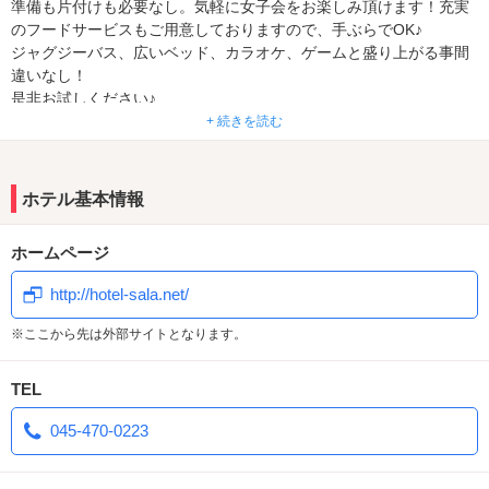
準備も片付けも必要なし。気軽に女子会をお楽しみ頂けます！充実
のフードサービスもご用意しておりますので、手ぶらでOK♪
ジャグジーバス、広いベッド、カラオケ、ゲームと盛り上がる事間
違いなし！
是非お試しください♪
+ 続きを読む
☆忙しい人にもお気軽に利用していただけるお得なショートタイム
☆
☆全日3500円～、2時間のご利用が可能です！
ホテル基本情報
☆日～金限定！お得宿泊プラン☆
ホームページ
日～金限定！15:00～翌15:00まで最大24時間ご利用可能！
※最終チェックインは19:00になります。
http://hotel-sala.net/
お客様のご来店お待ちしております。
※ここから先は外部サイトとなります。
TEL
045-470-0223