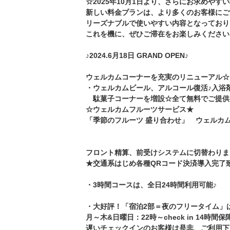
☆2025年10月1日より、さらにお求めやす
新しい料金プランは、より多くのお客様にご
リーズナブルで使いやすい内容となっており
これを機に、ぜひご滞在をお楽しみください
♪2024.6月18日 GRAND OPEN♪
ウェルカムコーナーを充実のリニューアル☆
・ウェルカムビール、アルコール復活♪入浴
駄菓子コーナーを増設☆全て無料でご提供
☆ウェルカムフルーツサービス★
「季節のフルーツ 盛り合わせ」 ウェルカ
フロント精算、前受けシステムに切替わりま
★交通系はじめ各種QRコード決済導入完了
・3時間コースは、全日24時間利用可能♪
・大好評！「宿泊2部＝夜のフリータイム」
月～木&日曜日：22時～check in 14時間保
遅いチェックインのお客様は是非、ご利用下