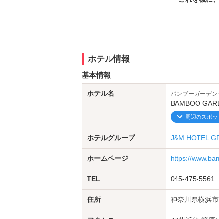
☆豊富なウ
ホテル情報
基本情報
ホテル名
バンブーガーデン
BAMBOO GA
周辺のスポッ
当店にしかな
ホテルグループ
J&M HOTEL G
ホームページ
https://www.b
＊重要：
提携
TEL
045-475-5561
当館向かいのタイムズ
住所
神奈川県横浜市港
名鉄協商パーキングorくらし