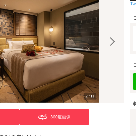
Tw
2
/
11
ー
360度画像