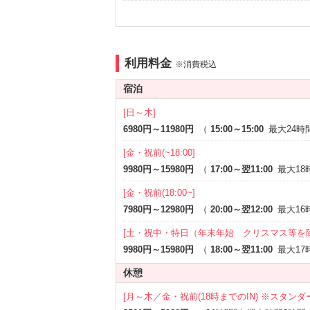
カラオケ
VOD
※一部
Android充電器
iPhon
※一部
ブルーレイプレーヤー
クローム
※一部
利用料金
アメニティ
※消費税込
セレクトシャンプー
カールド
宿泊
コスプレ
バスロー
※一部
[日～木]
部屋タイプ
6980円～11980円
（
15:00～15:00
最大24時
禁煙ルーム
3名以上
※一部
[金・祝前(~18:00]
サービス
9980円～15980円
（
17:00～翌11:00
最大18
ルームサービス
[金・祝前(18:00~]
7980円～12980円
（
20:00～翌12:00
最大16
[土・祝中・特日（年末年始 クリスマス等を
9980円～15980円
（
18:00～翌11:00
最大17
休憩
[月～木／金・祝前(18時までのIN) ※スタン