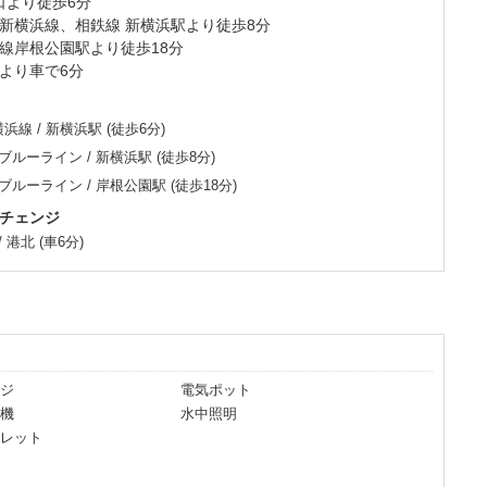
口より徒歩6分
話にてお問い合わせ下さい。
新横浜線、相鉄線 新横浜駅より徒歩8分
線岸根公園駅より徒歩18分
hrome Castも導入！
Cより車で6分
6基導入
！
完了しました
横浜線
/
新横浜駅
(徒歩6分)
メンバー様大募集
＊
ブルーライン
/
新横浜駅
(徒歩8分)
 ゴッド」を追加。割引率が15％！
ブルーライン
/
岸根公園駅
(徒歩18分)
対象となり、クーポン券と併用可能！
チェンジ
ルカムデザート無料やメンバー限定レンタル品、
/
港北
(車6分)
ックイン（宿泊1部）サービス等多数。
ジ
電気ポット
機
水中照明
レット