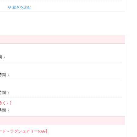
Wi-Fi
続きを読む
e充電器
DVDプレーヤー
※一部
※一部
キャスト
ライヤー
ヘアアイロン
※一部
ブ
※一部
間
）
利用可
1名利用可
時間
）
時間
）
除く）]
時間
）
ダード～ラグジュアリーのみ]