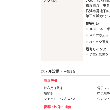
アクセス
JR横浜線 篠原
詳細はお電
横浜市営、東急
横浜市営地下鉄
★客室にC
第三京浜港北I
カラオケ
最寄り駅
JR東日本
JR
＊新規
横浜市交通局
「メンバーランク
横浜市交通局
土・日・祝日も割引
最寄りインター
その他、メンバー特典にウェ
第三京浜道路
1時間のアーリーチェ
ホテル設備
※一部設置
部屋設備
持込用冷蔵庫
電子レン
加湿器
空気清浄
ジェット・バブルバス
ウォシュ
音響・映像・通信