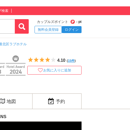
プ検索
カップルズポイント
- pt
無料会員登録
ログイン
港北区ラブホテル
5つ星のうち4
4.10
(
15件
)
お気に入りに追加
地図
予約
SNS