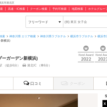
/ 横浜市港北区
索
高速・IC検索
クーポン検索
予約可検索
地図検索
ホテルグルー
フリーワード
検索
神奈川県 エリア検索
神奈川県ラブホテル
横浜市ラブホテル
横浜市
ン新横浜)
バンブーガーデン新横浜)
駅 （徒歩6分）
港北IC （車6分）
口コミ
クーポン
X