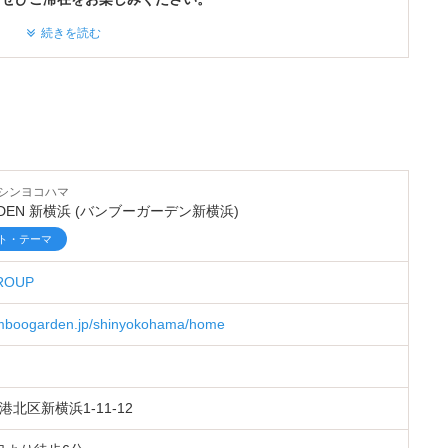
続きを読む
ェルカムサービス実施中☆
・ウェルカムスイーツ
・ウェルカムアルコール
・ウェルカムドリンク
・ウェルカムスナック
シンヨコハマ
RDEN 新横浜 (バンブーガーデン新横浜)
などなど！
ト・テーマ
い無料サービスをお楽しみください！
ROUP
amboogarden.jp/shinyokohama/home
駐車場についてのお知らせ＊
駐車場は未提携のため、割引対象外です。
北区新横浜1-11-12
の友 隣の＠PARK第9駐車場をご利用下さい
。