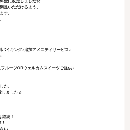
い料金に改定しました☆
満足いただけるよう、
ます。
。
剤バイキング♪追加アメニティサービス♪
♪
ムフルーツORウェルカムスイーツご提供♪
した。
致しました☆
は継続！
障！
さい。