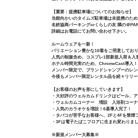
【重要：提携駐車場についてのお知らせ】
当館向かいのタイムズ駐車場は未提携のため
名鉄協商パーキングorくらしの友 隣の＠PA
詳細はお電話にてお問い合わせ下さい。
ルームウェアを一新！
バリエーション豊かな10着をご用意してお
人気の制服含め、コスプレ1部新規入荷＆入
ホテル時間充実のため、ChromeCast導入！
メンバー限定で、ブランドシャンプーのレン
今後もメンバー限定レンタル品を続々リリー
【お客様のお声を形にしていきます】
・大好評のウェルカムドリンクはビール、ア
・ウェルカムコーナー 増設 入浴剤コーナ
・人気のカラオケを増設！6基導入完了！
・タバコが苦手なお客様へ、2Fと4Fを禁煙
・3Fは電子たばこフロアに生まれ変わりま
※新規メンバー大募集※