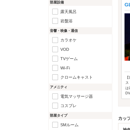
部屋設備
G
露天風呂
岩盤浴
音響・映像・通信
カラオケ
VOD
TVゲーム
Wi-Fi
クロームキャスト
【
ス
アメニティ
は
D
電気マッサージ器
コスプレ
部屋タイプ
カッ
SMルーム
神