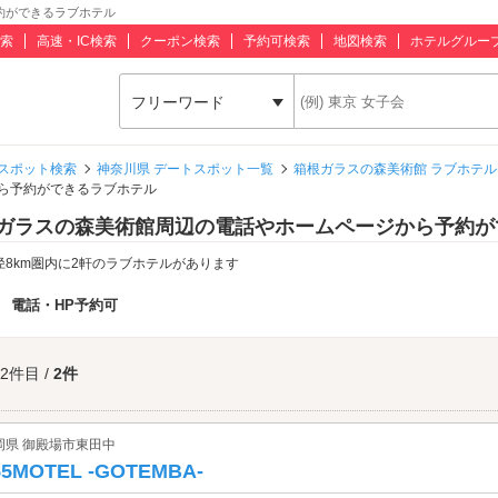
約ができるラブホテル
索
高速・IC検索
クーポン検索
予約可検索
地図検索
ホテルグルー
フリーワード
スポット検索
神奈川県 デートスポット一覧
箱根ガラスの森美術館 ラブホテル
から予約ができるラブホテル
ガラスの森美術館周辺の電話やホームページから予約が
径8km圏内に2軒のラブホテルがあります
：
電話・HP予約可
 2件目 /
2件
岡県 御殿場市東田中
55MOTEL -GOTEMBA-