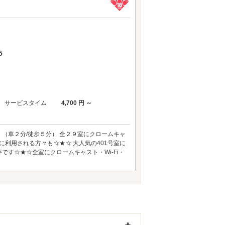
5
サービスタイム
4,700 円 ～
（車２分/徒歩５分） 全２９室にクロームキャ
利用される方々も☆★☆ 大人気の401号室に
す☆★☆全室にクロームキャスト・Wi-Fi・