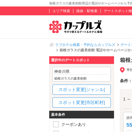
箱根ガラスの森美術館周辺の電話やホームページから予
エリア検索
路線・駅検索
デートスポット検
ラブホテル検索・予約ならカップルズ
デート
箱根ガラスの森美術館 電話やホームページ
箱根
選択中のデートスポット
半
神奈川県
箱根ガラスの森美術館
条件
スポット変更[ジャンル]
1 ～
スポット変更[市区町村]
基本条件
静
クーポンあり
5