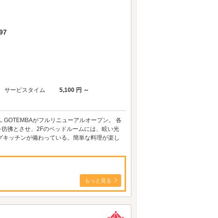
97
サービスタイム
5,100 円 ～
 GOTEMBAがフルリニューアルオープン。 各
を彷彿とさせ、2Fのベッドルームには、眩い光
グキッチンが備わっている。簡単な料理が楽し
もっと見る