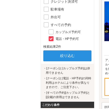
クレジット決済可
駐車場有
外出可
すべての予約
カップルズ予約可
電話・HP予約可
2
検索結果
件
ア
ル
・[クーポン]と[カップルズ予約]は併
を
用できません
め
・[クーポン]と[電話・HP予約]の同時
利用はホテルにより条件が異なり
ますので、ご注意下さい。
・[すべての予約][カップルズ予約]と
[設備]の併用はできません
こだわり条件
静