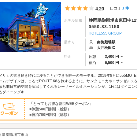
5つ星のうち4
4.20
口コミ
3 件
静岡県御殿場市東田中12
ホテル情報
0550-83-1150
HOTEL555 GROUP
最寄り
南御殿場駅
大井松田IC
料金
休憩
3,400 円 ～
宿泊
6,500 円 ～
メリカの古き良き時代に浸ることができる唯一のモーテル。2019年8月に555MOTEL
ームデザインは、まるでROUTE 66を旅するように、サンタモニカやロサンゼルス
放ち非日常的空間を演出してくれるレーザーイルミネーションが、1Fにはダイニン
るダイニングキ...
「とってもお得な割引WEBクーポン」
■休憩500円割引（総額）
■宿泊700円割引（総額）
岡県 御殿場市東山