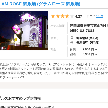
LAM ROSE 御殿場 (グラムローズ 御殿場)
5つ星のうち4
4.37
口コミ
19 件
静岡県御殿場市東山794-
ホテル情報
0550-82-7883
最寄り
御殿場駅 (車7分)
御殿場IC
(車5分)
料金
休憩
2,900 円 ～
宿泊
6,900 円 ～
富士山パノラマルーム】があるホテル★【アウトレットに一番近いレジャーホテル】
ト導入♪土日はアウトレット周辺の道は大変混雑するので、渋滞がおさまるまで上手に
岩盤浴や露天風呂など癒し設備あったり、富士山の見える個性的なお部屋なども好評で
VDプレーヤー・VO...
プルズおすすめラブホ情報
奈川の市区町村からラブホテルを探す