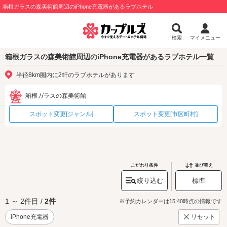
箱根ガラスの森美術館周辺のiPhone充電器があるラブホテル
検索
マイメニュー
箱根ガラスの森美術館周辺のiPhone充電器があるラブホテル一覧
半径8km圏内に2軒のラブホテルがあります
箱根ガラスの森美術館
スポット変更[ジャンル]
スポット変更[市区町村]
こだわり条件
並び替え
絞り込む
標準
1 ～ 2件目 /
2件
※予約カレンダーは15:40時点の情報です
iPhone充電器
リセット