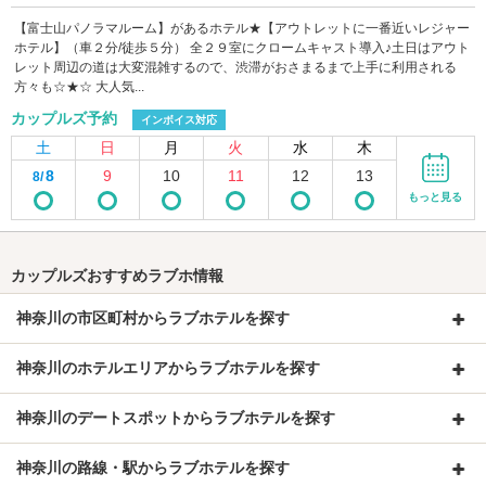
【富士山パノラマルーム】があるホテル★【アウトレットに一番近いレジャー
ホテル】（車２分/徒歩５分） 全２９室にクロームキャスト導入♪土日はアウト
レット周辺の道は大変混雑するので、渋滞がおさまるまで上手に利用される
方々も☆★☆ 大人気...
カップルズ予約
インボイス対応
土
日
月
火
水
木
8
9
10
11
12
13
8/
もっと見る
カップルズおすすめラブホ情報
神奈川の市区町村からラブホテルを探す
神奈川のホテルエリアからラブホテルを探す
神奈川のデートスポットからラブホテルを探す
神奈川の路線・駅からラブホテルを探す