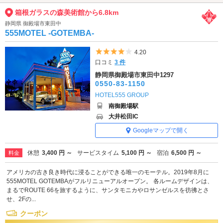
箱根ガラスの森美術館から6.8km
静岡県 御殿場市東田中
555MOTEL -GOTEMBA-
5つ星のうち4
4.20
口コミ
3 件
静岡県御殿場市東田中1297
0550-83-1150
HOTEL555 GROUP
南御殿場駅
大井松田IC
Googleマップで開く
休憩
3,400 円 ～
サービスタイム
5,100 円 ～
宿泊
6,500 円 ～
料金
アメリカの古き良き時代に浸ることができる唯一のモーテル。2019年8月に
555MOTEL GOTEMBAがフルリニューアルオープン。 各ルームデザインは、
まるでROUTE 66を旅するように、サンタモニカやロサンゼルスを彷彿とさ
せ、2Fの...
クーポン