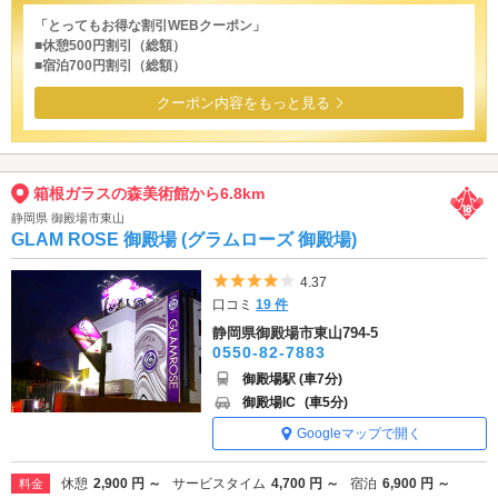
「とってもお得な割引WEBクーポン」
■休憩500円割引（総額）
■宿泊700円割引（総額）
クーポン内容をもっと見る
箱根ガラスの森美術館から6.8km
静岡県 御殿場市東山
GLAM ROSE 御殿場 (グラムローズ 御殿場)
5つ星のうち4
4.37
口コミ
19 件
静岡県御殿場市東山794-5
0550-82-7883
御殿場駅 (車7分)
御殿場IC
(車5分)
Googleマップで開く
休憩
2,900 円 ～
サービスタイム
4,700 円 ～
宿泊
6,900 円 ～
料金