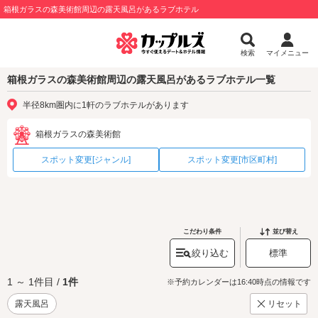
箱根ガラスの森美術館周辺の露天風呂があるラブホテル
検索
マイメニュー
箱根ガラスの森美術館周辺の露天風呂があるラブホテル一覧
半径8km圏内に1軒のラブホテルがあります
箱根ガラスの森美術館
スポット変更[ジャンル]
スポット変更[市区町村]
こだわり条件
並び替え
絞り込む
標準
1 ～ 1件目 /
1件
※予約カレンダーは16:40時点の情報です
露天風呂
リセット