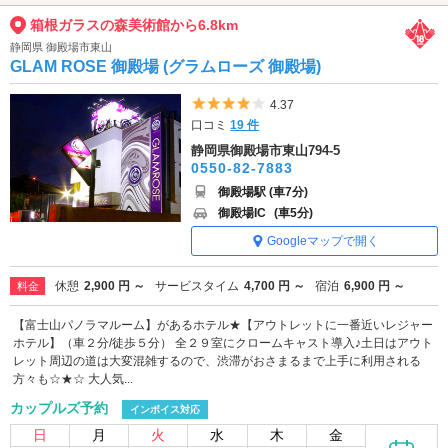
箱根ガラスの森美術館から6.8km
静岡県 御殿場市東山
GLAM ROSE 御殿場 (グラムローズ 御殿場)
5つ星のうち4
4.37
口コミ
19 件
静岡県御殿場市東山794-5
0550-82-7883
御殿場駅 (車7分)
御殿場IC
(車5分)
Googleマップで開く
休憩
2,900 円 ～
サービスタイム
4,700 円 ～
宿泊
6,900 円 ～
料金
【富士山パノラマルーム】があるホテル★【アウトレットに一番近いレジャー
ホテル】（車２分/徒歩５分） 全２９室にクロームキャスト導入♪土日はアウト
レット周辺の道は大変混雑するので、渋滞がおさまるまで上手に利用される
方々も☆★☆ 大人気...
カップルズ予約
インボイス対応
日
月
火
水
木
金