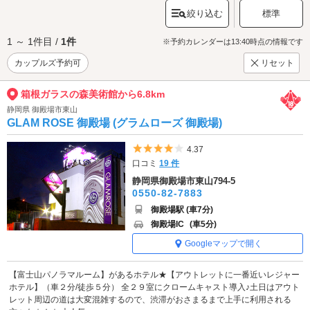
絞り込む
標準
1 ～ 1件目 /
1件
※予約カレンダーは13:40時点の情報です
カップルズ予約可
リセット
箱根ガラスの森美術館から6.8km
静岡県 御殿場市東山
GLAM ROSE 御殿場 (グラムローズ 御殿場)
5つ星のうち4
4.37
口コミ
19 件
静岡県御殿場市東山794-5
0550-82-7883
御殿場駅 (車7分)
御殿場IC
(車5分)
Googleマップで開く
【富士山パノラマルーム】があるホテル★【アウトレットに一番近いレジャー
ホテル】（車２分/徒歩５分） 全２９室にクロームキャスト導入♪土日はアウト
レット周辺の道は大変混雑するので、渋滞がおさまるまで上手に利用される