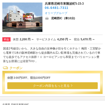
兵庫県尼崎市東難波町5-15-3
06-6481-7311
オリーブグループ
尼崎西IC
(車10分)
休憩
2,200 円 ～
サービスタイム
4,250 円 ～
宿泊
5,470 円 ～
料金
国道2号線沿いから、大きな自由の女神像が目を引くホテル！ 梅田・三宮駅か
ら電車で1本の阪神尼崎駅から徒歩圏内＆広い駐車場も完備されているので車
でも徒歩でもアクセス抜群！☆ ヨーロピアンから和室までバリエーション豊
富なお部屋には浴室TVや...
クーポン
休憩３00円OFF、宿泊1000円OFF
クーポン内容をもっと見る
兵庫県 尼崎市東難波町