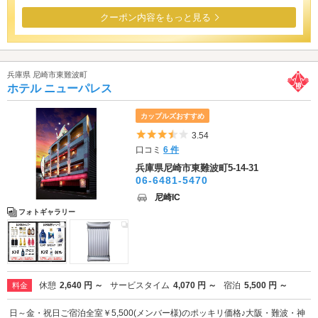
クーポン内容をもっと見る
兵庫県 尼崎市東難波町
ホテル ニューパレス
カップルズおすすめ
5つ星のうち3.5
3.54
口コミ
6 件
兵庫県尼崎市東難波町5-14-31
06-6481-5470
尼崎IC
フォトギャラリー
休憩
2,640 円 ～
サービスタイム
4,070 円 ～
宿泊
5,500 円 ～
料金
日～金・祝日ご宿泊全室￥5,500(メンバー様)のポッキリ価格♪大阪・難波・神