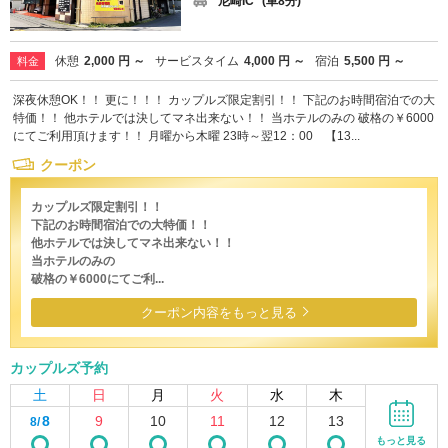
尼崎IC
(車8分)
休憩
2,000 円 ～
サービスタイム
4,000 円 ～
宿泊
5,500 円 ～
料金
深夜休憩OK！！ 更に！！！ カップルズ限定割引！！ 下記のお時間宿泊での大
特価！！ 他ホテルでは決してマネ出来ない！！ 当ホテルのみの 破格の￥6000
にてご利用頂けます！！ 月曜から木曜 23時～翌12：00 【13...
クーポン
カップルズ限定割引！！
下記のお時間宿泊での大特価！！
他ホテルでは決してマネ出来ない！！
当ホテルのみの
破格の￥6000にてご利...
クーポン内容をもっと見る
カップルズ予約
土
日
月
火
水
木
8
9
10
11
12
13
8/
もっと見る