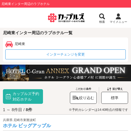
尼崎東インター周辺のラブホテル
検索
マイメニュー
尼崎東インター周辺のラブホテル一覧
尼崎東
インターチェンジを変更
こだわり条件
並び替え
カップルズ予約
絞り込む
標準
対応ホテル
1 ～ 8件目 /
8件
※予約カレンダーは14:40時点の情報です
兵庫県 尼崎市東難波町
ホテル ビッグアップル