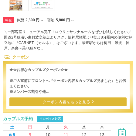
休憩
2,300 円 ～
宿泊
5,800 円 ～
料金
＼一部客室リニューアル完了！ロウリュサウナルームをぜひお試しください／
国道2号線沿い東難波交差点よりスグ。阪神尼崎駅より徒歩8分圏内の便利な好
立地に『CARNET （カルネ）』はございます。最寄駅からは梅田、難波、神
戸、奈良へ乗り継ぎな...
クーポン
★☆お得なカップルズクーポン☆★
※ご入室前にフロントへ『クーポン内容＆カップルズ見ました』とお伝
えください。
※メンバーズ割引や他...
クーポン内容をもっと見る
カップルズ予約
インボイス対応
土
日
月
火
水
木
8
9
10
11
12
13
8/