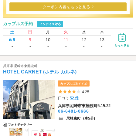
クーポン内容をもっと見る
カップルズ予約
インボイス対応
土
日
月
火
水
木
8
9
10
11
12
13
8/
-
-
-
-
-
-
もっと見る
兵庫県 尼崎市東難波町
HOTEL CARNET (ホテル カルネ)
カップルズおすすめ
5つ星のうち4
4.25
口コミ
52 件
兵庫県尼崎市東難波町5-15-22
06-6481-0666
尼崎東IC
(車5分)
フォトギャラリー