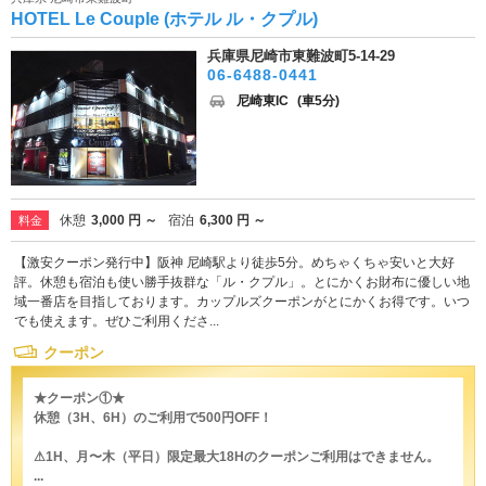
HOTEL Le Couple (ホテル ル・クプル)
兵庫県尼崎市東難波町5-14-29
06-6488-0441
尼崎東IC
(車5分)
休憩
3,000 円 ～
宿泊
6,300 円 ～
料金
【激安クーポン発行中】阪神 尼崎駅より徒歩5分。めちゃくちゃ安いと大好
評。休憩も宿泊も使い勝手抜群な「ル・クプル」。とにかくお財布に優しい地
域一番店を目指しております。カップルズクーポンがとにかくお得です。いつ
でも使えます。ぜひご利用くださ...
クーポン
★クーポン①★
休憩（3H、6H）のご利用で500円OFF！
⚠︎1H、月〜木（平日）限定最大18Hのクーポンご利用はできません。
...