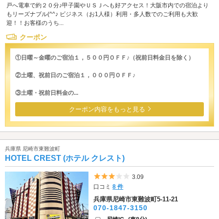
戸へ電車で約２０分♪甲子園やＵＳＪへも好アクセス！大阪市内での宿泊より
もリーズナブル(^^♪ ビジネス（お1人様）利用・多人数でのご利用も大歓
迎！！お客様のうち...
クーポン
①日曜～金曜のご宿泊１，５００円ＯＦＦ♪（祝前日料金日を除く）
②土曜、祝前日のご宿泊１，０００円ＯＦＦ♪
③土曜・祝前日料金の...
クーポン内容をもっと見る
兵庫県 尼崎市東難波町
HOTEL CREST (ホテル クレスト)
5つ星のうち3
3.09
口コミ
8 件
兵庫県尼崎市東難波町5-11-21
070-1847-3150