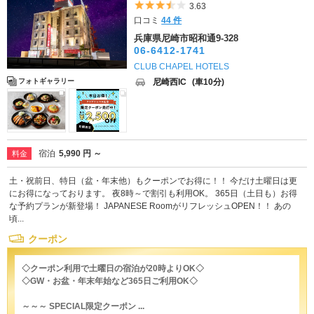
5つ星のうち3.5
3.63
口コミ
44 件
兵庫県尼崎市昭和通9-328
06-6412-1741
CLUB CHAPEL HOTELS
尼崎西IC
(車10分)
フォトギャラリー
宿泊
5,990 円 ～
料金
土・祝前日、特日（盆・年末他）もクーポンでお得に！！ 今だけ土曜日は更
にお得になっております。 夜8時～で割引も利用OK。 365日（土日も）お得
な予約プランが新登場！ JAPANESE RoomがリフレッシュOPEN！！ あの
頃...
クーポン
◇クーポン利用で土曜日の宿泊が20時よりOK◇
◇GW・お盆・年末年始など365日ご利用OK◇
～～～ SPECIAL限定クーポン ...