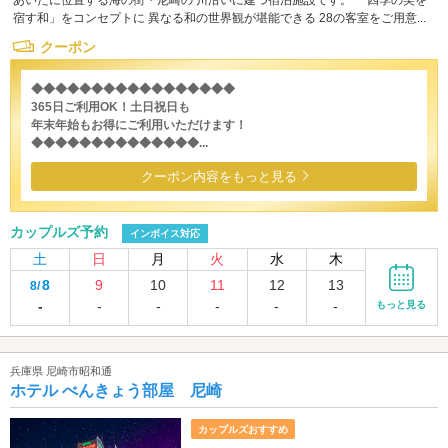
宿す和」をコンセプトに 異なる和の世界観が堪能できる 28の客室をご用意...
クーポン
◆◆◆◆◆◆◆◆◆◆◆◆◆◆◆◆◆
365日ご利用OK！土日祝日も
年末年始もお得にご利用いただけます！
◆◆◆◆◆◆◆◆◆◆◆◆◆◆...
クーポン内容をもっと見る
カップルズ予約
インボイス対応
土
日
月
火
水
木
8
9
10
11
12
13
8/
-
-
-
-
-
-
もっと見る
兵庫県 尼崎市昭和通
ホテル べんきょう部屋 尼崎
カップルズおすすめ