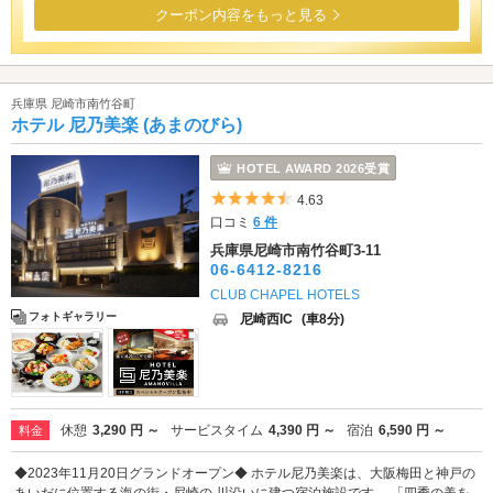
クーポン内容をもっと見る
兵庫県 尼崎市南竹谷町
ホテル 尼乃美楽 (あまのびら)
HOTEL AWARD 2026受賞
5つ星のうち4.5
4.63
口コミ
6 件
兵庫県尼崎市南竹谷町3-11
06-6412-8216
CLUB CHAPEL HOTELS
フォトギャラリー
尼崎西IC
(車8分)
休憩
3,290 円 ～
サービスタイム
4,390 円 ～
宿泊
6,590 円 ～
料金
◆2023年11月20日グランドオープン◆ ホテル尼乃美楽は、大阪梅田と神戸の
あいだに位置する海の街・尼崎の 川沿いに建つ宿泊施設です。 「四季の美を