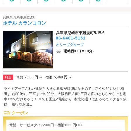
兵庫県 尼崎市東難波町
ホテル カランコロン
兵庫県尼崎市東難波町5-15-6
06-6401-5151
オリーブグループ
尼崎西IC
(車10分)
休憩
2,530 円 ～
宿泊
5,940 円 ～
料金
ライトアップされた建物と大きな看板が目印になるので、迷う心配ナシ！ 梅
田まで約10分、三宮まで約20分。大阪梅田方面･三宮方面のどちらからでも電
車1本で行けちゃう！ 車でも国道2号線から1本北の通りにあるのでアクセス抜
群！ 旅行やお出...
クーポン
休憩、サービスタイム500円・宿泊1000円OFF