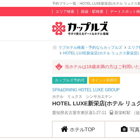
予約プラン一覧：HOTEL LUXE新栄店(ホテル リュクス新
エリア検索
路線・駅検索
デートスポット検
ラブホテル検索・予約ならカップルズ
エリア
HOTEL LUXE新栄店(ホテル リュクス新栄店)
当ホテルは18歳未満の方はご利用い
カップルズ予約可
ポイント利用可
SPA&DINING HOTEL LUXE GROUP
ホテル リュクス シンサカエテン
HOTEL LUXE新栄店(ホテル リュ
愛知県名古屋市東区葵1-27-11
新栄町駅 （徒
ホテルTOP
写真