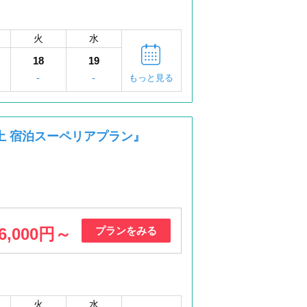
火
水
18
19
-
-
もっと見る
・土 宿泊スーペリアプラン』
6,000円～
プランをみる
火
水