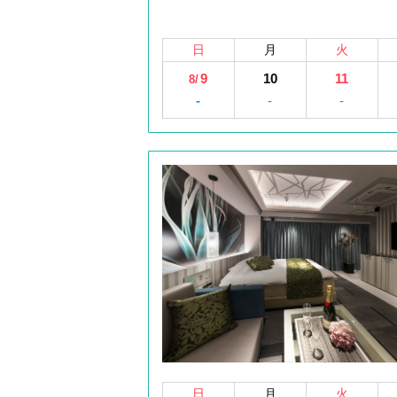
日
月
火
9
10
11
8/
-
-
-
日
月
火