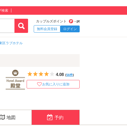
プ検索
カップルズポイント
- pt
無料会員登録
ログイン
東区ラブホテル
5つ星のうち4
4.08
(
56件
)
お気に入りに追加
地図
予約