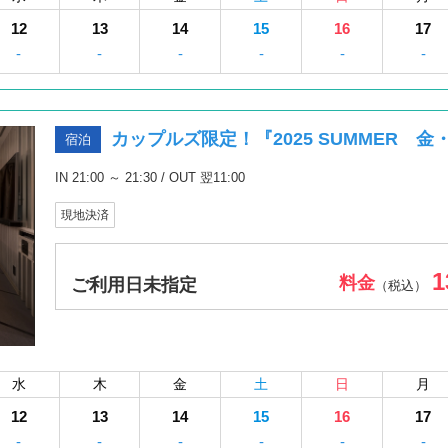
12
13
14
15
16
17
-
-
-
-
-
-
カップルズ限定！『2025 SUMMER 
宿泊
IN 21:00 ～ 21:30 / OUT 翌11:00
現地決済
1
料金
ご利用日未指定
（税込）
水
木
金
土
日
月
12
13
14
15
16
17
-
-
-
-
-
-