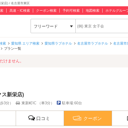
栄店) / 名古屋市東区
索
高速・IC検索
クーポン検索
予約可検索
地図検索
ホテルグルー
フリーワード
検索
愛知県 エリア検索
愛知県ラブホテル
名古屋市ラブホテル
名古屋市
プラン一覧
ただけません。
クス新栄店)
歩3分）
東新町IC （車3分）
駐車場:60台
口コミ
クーポン