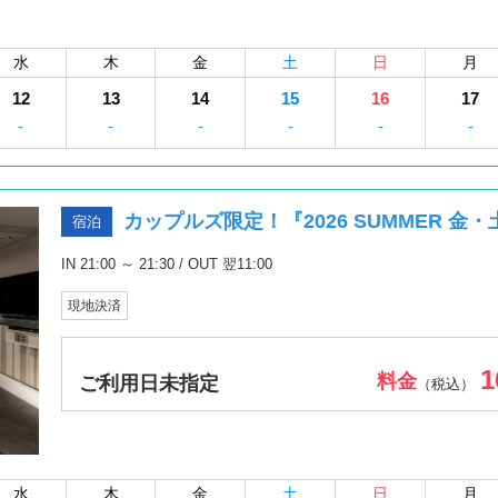
水
木
金
土
日
月
12
13
14
15
16
17
-
-
-
-
-
-
カップルズ限定！『2026 SUMMER 金
宿泊
IN 21:00 ～ 21:30 / OUT 翌11:00
現地決済
1
料金
ご利用日未指定
（税込）
水
木
金
土
日
月