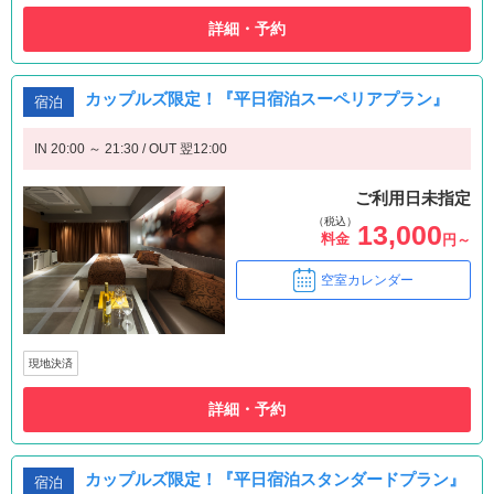
詳細・予約
カップルズ限定！『平日宿泊スーペリアプラン』
宿泊
IN 20:00 ～ 21:30 / OUT 翌12:00
ご利用日未指定
（税込）
13,000
料金
円～
空室カレンダー
現地決済
詳細・予約
カップルズ限定！『平日宿泊スタンダードプラン』
宿泊