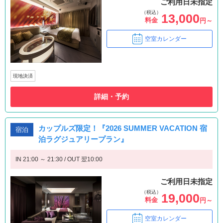
ご利用日未指定
（税込）
13,000
料金
円～
空室カレンダー
現地決済
詳細・予約
カップルズ限定！『2026 SUMMER VACATION 宿
宿泊
泊ラグジュアリープラン』
IN 21:00 ～ 21:30 / OUT 翌10:00
ご利用日未指定
（税込）
19,000
料金
円～
空室カレンダー