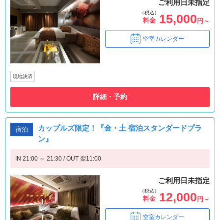
ご利用日未指定
（税込）
15,000
料金
円～
空室カレンダー
現地決済
詳細・予約
カップルズ限定！『金・土 宿泊スタンダードプラ
宿泊
ン』
IN 21:00 ～ 21:30 / OUT 翌11:00
ご利用日未指定
（税込）
12,000
料金
円～
空室カレンダー