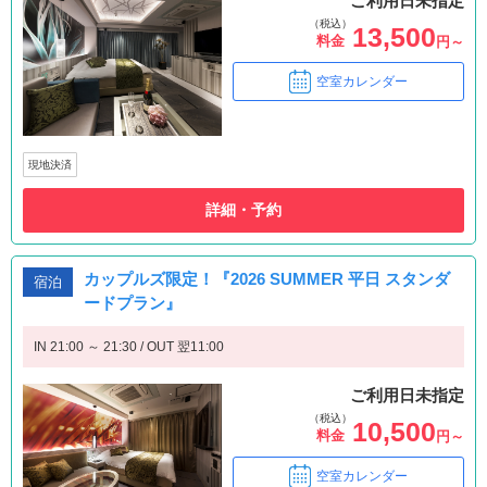
ご利用日未指定
（税込）
13,500
料金
円～
空室カレンダー
現地決済
詳細・予約
カップルズ限定！『2026 SUMMER 平日 スタンダ
宿泊
ードプラン』
IN 21:00 ～ 21:30 / OUT 翌11:00
ご利用日未指定
（税込）
10,500
料金
円～
空室カレンダー