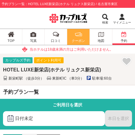
予約プラン一覧：HOTEL LUXE新栄店(ホテル リュクス新栄店) / 名古屋市東区
検索
マイメニュー
TOP
写真
口コミ
クーポン
地図
予約
当ホテルは18歳未満の方はご利用いただけません。
カップルズ予約
ポイント利用可
HOTEL LUXE新栄店(ホテル リュクス新栄店)
新栄町駅 （徒歩3分）
東新町IC （車3分）
駐車場:60台
予約プラン一覧
ご利用日を選択
日付未定
本日を選択