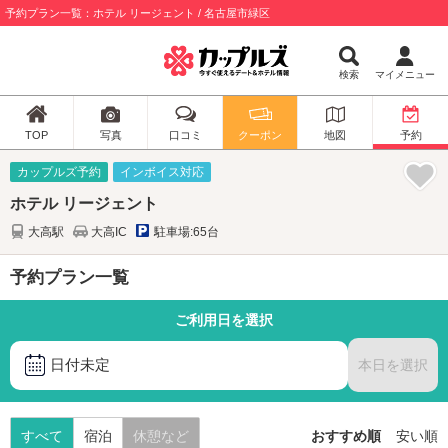
予約プラン一覧：ホテル リージェント / 名古屋市緑区
検索
マイメニュー
TOP
写真
口コミ
クーポン
地図
予約
カップルズ予約
インボイス対応
ホテル リージェント
大高駅
大高IC
駐車場:65台
予約プラン一覧
ご利用日を選択
日付未定
本日を選択
すべて
宿泊
休憩など
おすすめ順
安い順