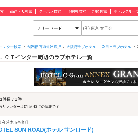
索
高速・IC検索
クーポン検索
予約可検索
地図検索
ホテルグルー
フリーワード
インター検索
大阪府 高速道路選択
大阪府ラブホテル
吹田市ラブホテル
ＪＣＴインター周辺のラブホテル一覧
 1件目 /
1件
約カレンダーは01:50時点の情報です
阪府 茨木市奈良町
OTEL SUN ROAD(ホテル サンロード)