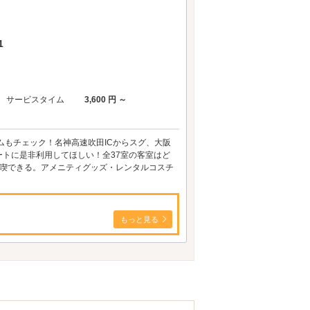
1
サービスタイム
3,600 円 ～
ムもチェック！名神高速吹田ICからスグ、大阪
トに是非利用してほしい！全37室の客室はど
満喫できる。アメニティグッズ・レンタルコスチ
もっと見る