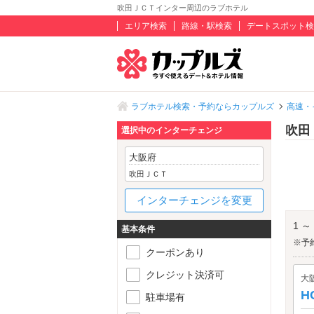
吹田ＪＣＴインター周辺のラブホテル
エリア検索
路線・駅検索
デートスポット検
ラブホテル検索・予約ならカップルズ
高速・
吹田
選択中のインターチェンジ
大阪府
吹田ＪＣＴ
インターチェンジを変更
1 ～
基本条件
※予
クーポンあり
クレジット決済可
大
H
駐車場有