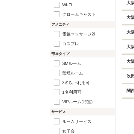
大
Wi-Fi
クロームキャスト
大
アメニティ
大
電気マッサージ器
コスプレ
大
部屋タイプ
大
SMルーム
禁煙ルーム
吹
3名以上利用可
関
1名利用可
VIPルーム(特室)
サービス
ルームサービス
女子会