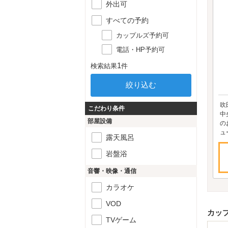
外出可
すべての予約
カップルズ予約可
電話・HP予約可
1
検索結果
件
吹
こだわり条件
中
部屋設備
の
ュ
露天風呂
岩盤浴
音響・映像・通信
カラオケ
VOD
カッ
TVゲーム