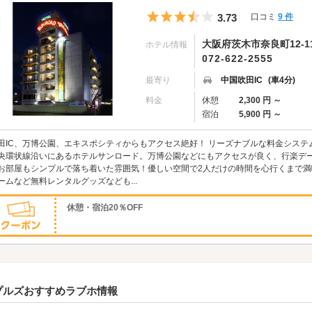
5つ星のうち3.5
3.73
口コミ
9 件
大阪府茨木市奈良町12-1
ホテル情報
072-622-2555
最寄り
中国吹田IC
(車4分)
料金
休憩
2,300 円 ～
宿泊
5,900 円 ～
田IC、万博公園、エキスポシティからもアクセス絶好！ リーズナブルな料金システ
央環状線沿いにあるホテルサンロード。万博公園などにもアクセスが良く、行楽デー
お部屋もシンプルで落ち着いた雰囲気！優しい空間で2人だけの時間を心行くまで
ームなど無料レンタルグッズなども...
休憩・宿泊20％OFF
プルズおすすめラブホ情報