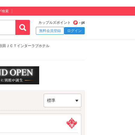
プ検索
カップルズポイント
- pt
無料会員登録
ログイン
吹田ＪＣＴインターラブホテル
標準