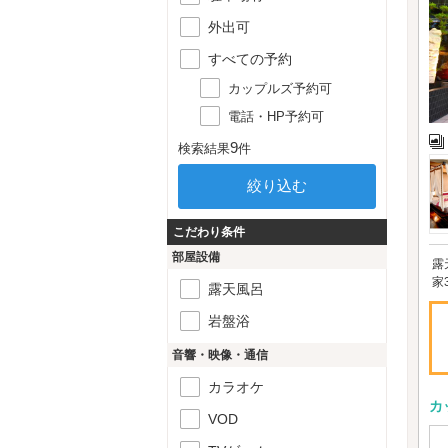
外出可
すべての予約
カップルズ予約可
電話・HP予約可
9
検索結果
件
こだわり条件
部屋設備
露
家
露天風呂
岩盤浴
音響・映像・通信
カラオケ
カ
VOD