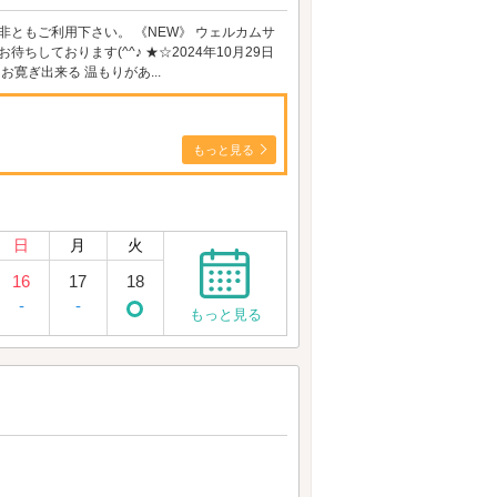
ともご利用下さい。 《NEW》 ウェルカムサ
しております(^^♪ ★☆2024年10月29日
寛ぎ出来る 温もりがあ...
もっと見る
日
月
火
16
17
18
-
-
もっと見る