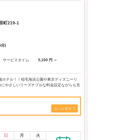
219-1
分)
サービスタイム
5,100 円 ～
地ホテル！！稲毛海浜公園や東京ディズニーリ
布にやさしいリーズナブルな料金設定ながらも充
もっと見る
日
月
火