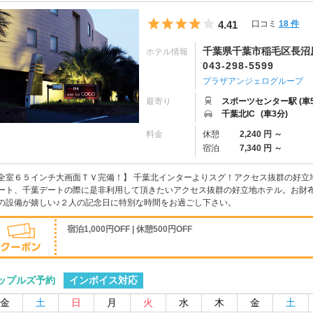
5つ星のうち4
4.41
口コミ
18 件
千葉県千葉市稲毛区長沼原町
ホテル情報
043-298-5599
プラザアンジェログループ
最寄り
スポーツセンター駅 (車5
千葉北IC
(車3分)
料金
休憩
2,240 円 ～
宿泊
7,340 円 ～
全室６５インチ大画面ＴＶ完備！】 千葉北インターよりスグ！アクセス抜群の好立
ート、千葉デートの際に是非利用して頂きたいアクセス抜群の好立地ホテル。お財
の設備が嬉しい♪２人の記念日に特別な時間をお過ごし下さい。
宿泊1,000円OFF | 休憩500円OFF
インボイス対応
ップルズ予約
金
土
日
月
火
水
木
金
土