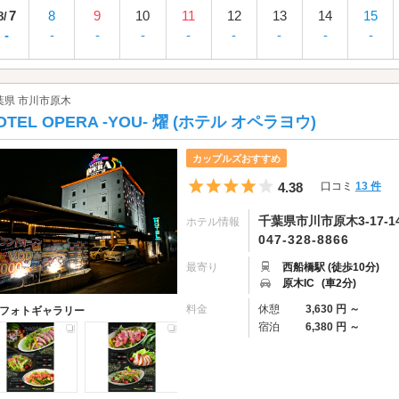
7
8
9
10
11
12
13
14
15
8/
-
-
-
-
-
-
-
-
-
葉県 市川市原木
OTEL OPERA -YOU- 燿 (ホテル オペラヨウ)
カップルズおすすめ
5つ星のうち4
4.38
口コミ
13 件
千葉県市川市原木3-17-1
ホテル情報
047-328-8866
最寄り
西船橋駅 (徒歩10分)
原木IC
(車2分)
料金
休憩
3,630 円 ～
フォトギャラリー
宿泊
6,380 円 ～