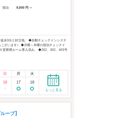
宿泊
9,000 円 ～
徒歩3分と好立地。 ◆自動チェックインシステ
ございます） ◆月曜～木曜の宿泊チェックイ
室禁煙ルーム導入済み。 ◆202、302、403号
日
月
火
16
17
18
-
もっと見る
ログループ】