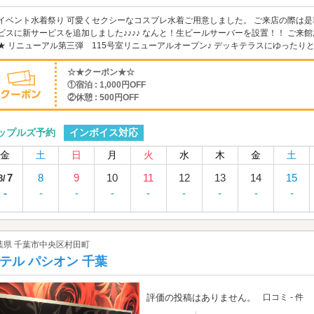
イベント水着祭り 可愛くセクシーなコスプレ水着ご用意しました。 ご来店の際は是非
ビスに新サービスを追加しました♪♪♪♪ なんと！生ビールサーバーを設置！！ ご来館お待ち
★ リニューアル第三弾 115号室リニューアルオープン♪ デッキテラスにゆったりとお
☆★クーポン★☆
①宿泊 : 1,000円OFF
②休憩 : 500円OFF
インボイス対応
ップルズ予約
金
土
日
月
火
水
木
金
土
7
8
9
10
11
12
13
14
15
8/
-
-
-
-
-
-
-
-
-
葉県 千葉市中央区村田町
テル パシオン 千葉
評価の投稿はありません。
口コミ - 件