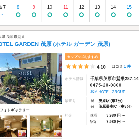
7
8
9
10
11
12
13
14
15
8/
-
葉県 茂原市鷲巣
OTEL GARDEN 茂原 (ホテル ガーデン 茂原)
カップルズおすすめ
5つ星のうち4
4.10
口コミ
1 件
千葉県茂原市鷲巣287-14
ホテル情報
0475-20-0800
J&M HOTEL GROUP
最寄り
茂原駅 (車7分)
茂原長南IC
(車8分)
フォトギャラリー
料金
休憩
3,980 円 ～
宿泊
7,980 円 ～