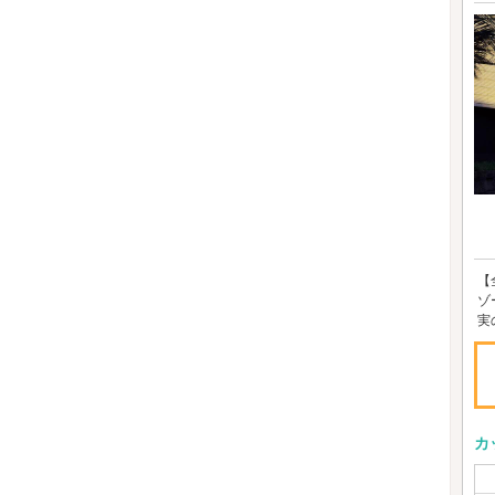
【
ゾ
実
カ