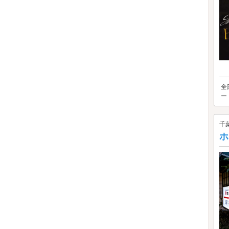
全
ー
千
ホ