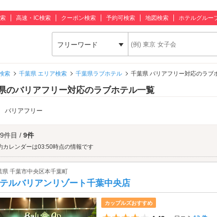
索
高速・IC検索
クーポン検索
予約可検索
地図検索
ホテルグルー
フリーワード
検索
千葉県 エリア検索
千葉県ラブホテル
千葉県 バリアフリー対応のラブ
県のバリアフリー対応のラブホテル一覧
：
バリアフリー
 9件目 /
9件
約カレンダーは03:50時点の情報です
葉県 千葉市中央区本千葉町
テルバリアンリゾート千葉中央店
カップルズおすすめ