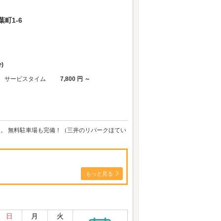
町1-6
)
サービスタイム
7,800 円 ～
ト。 無料駐車場も完備！（三井のリパークほてい
もっと見る
日
月
火