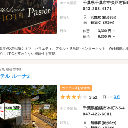
千葉県千葉市中央区村田町8
ホテル情報
043-263-4171
最寄り
浜野駅 (徒歩8分)
蘇我IC
(車5分)
料金
休憩
3,300 円 ～
宿泊
6,300 円 ～
部屋VOD完備(シネマ、バラエティ、アダルト見放題) インターネット、Wi-fi機能
ドにてPCと変わらない機能性を実現。
葉県 船橋市本町
テル ルーナ3
カップルズおすすめ
5つ星のうち3.5
3.52
口コミ
3 件
千葉県船橋市本町7-5-4
ホテル情報
047-422-6001
最寄り
船橋駅 (徒歩3分)
船橋IC
(車8分)