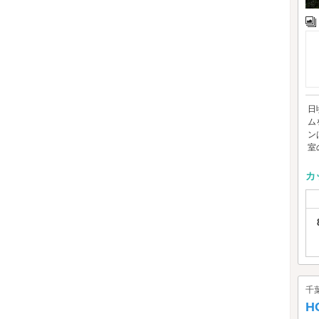
日
ム
ン
室の
カ
千
H