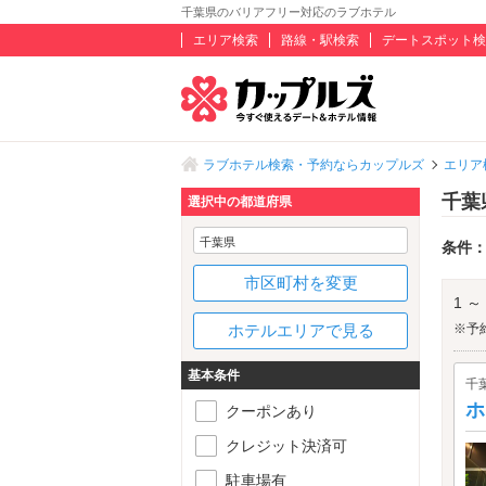
千葉県のバリアフリー対応のラブホテル
エリア検索
路線・駅検索
デートスポット検
ラブホテル検索・予約ならカップルズ
エリア
千葉
選択中の都道府県
千葉県
条件
市区町村を変更
1 ～
ホテルエリアで見る
※予
基本条件
千
ホ
クーポンあり
クレジット決済可
駐車場有