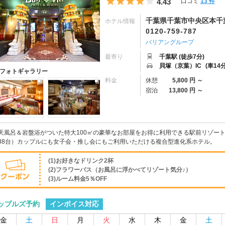
5つ星のうち4
4.43
口コミ
13 件
千葉県千葉市中央区本千葉
ホテル情報
0120-759-787
バリアングループ
最寄り
千葉駅 (徒歩7分)
貝塚（京葉）IC
(車14分
フォトギャラリー
料金
休憩
5,800 円 ～
宿泊
13,800 円 ～
天風呂＆岩盤浴がついた特大100㎡の豪華なお部屋をお得に利用できる駅前リゾー
38台）カップルにも女子会・推し会にもご利用いただける複合型進化系ホテル。
(1)お好きなドリンク2杯
(2)フラワーバス（お風呂に浮かべてリゾート気分♪）
(3)ルーム料金5％OFF
インボイス対応
ップルズ予約
金
土
日
月
火
水
木
金
土