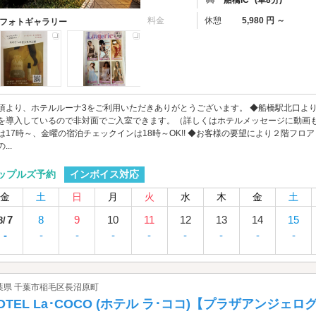
料金
休憩
5,980 円 ～
フォトギャラリー
頃より、ホテルルーナ3をご利用いただきありがとうございます。 ◆船橋駅北口より
を導入しているので非対面でご入室できます。（詳しくはホテルメッセージに動画も
は17時～、金曜の宿泊チェックインは18時～OK!! ◆お客様の要望により２階フロア５
...
インボイス対応
ップルズ予約
金
土
日
月
火
水
木
金
土
7
8
9
10
11
12
13
14
15
8/
-
-
-
-
-
-
-
-
-
葉県 千葉市稲毛区長沼原町
OTEL La･COCO (ホテル ラ･ココ)【プラザアンジェ