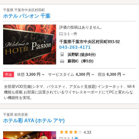
千葉県 千葉市中央区村田町
ホテル パシオン 千葉
評価の投稿はありません。
口コミ - 件
千葉県千葉市中央区村田町893-92
043-263-4171
浜野駅 (徒歩8分)
蘇我IC
(車5分)
休憩
3,300 円 ～
サービスタイム
4,300 円 ～
宿泊
6,300 円 ～
料金
全部屋VOD完備(シネマ、バラエティ、アダルト見放題) インターネット、Wi-fi
機能も搭載 お部屋に設置されているワイヤレスキーボードにてPCと変わらな
い機能性を実現。
千葉県 柏市若柴
ホテル彩 AYA (ホテル アヤ)
5つ星のうち4
4.33
口コミ
1 件