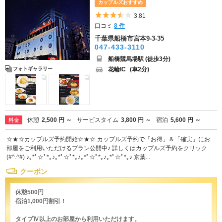
カップルズおすすめ
5つ星のうち3.5
3.81
口コミ
8 件
千葉県船橋市宮本9-3-35
047-433-3110
船橋競馬場駅 (徒歩3分)
花輪IC
(車2分)
フォトギャラリー
休憩
2,500 円 ～
サービスタイム
3,800 円 ～
宿泊
5,600 円 ～
料金
☆★☆カップルズ予約開始☆★☆ カップルズ予約で「お得」＆「確実」にお
部屋をご利用いただけるプラン公開中♪ 詳しくはカップルズ予約をクリック
(#^.^#) ♪｡*ﾟ☆ﾟ*｡♪｡*ﾟ☆ﾟ*｡♪｡*ﾟ☆ﾟ*｡♪｡*ﾟ☆ﾟ*｡♪ 京葉...
クーポン
休憩500円
宿泊1,000円割引！
タイプⅣ以上のお部屋から利用いただけます。