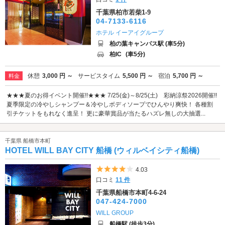
千葉県柏市若柴1-9
04-7133-6116
ホテル イーアイグループ
柏の葉キャンパス駅 (車5分)
柏IC
(車5分)
休憩
3,000 円 ～
サービスタイム
5,500 円 ～
宿泊
5,700 円 ～
料金
★★★夏のお得イベント開催!!★★★ 7/25(金)～8/25(土) 彩納涼祭2026開催!!
夏季限定の冷やしシャンプー＆冷やしボディソープでひんやり爽快！ 各種割
引チケットをもれなく進呈！ 更に豪華賞品が当たるハズレ無しの大抽選...
千葉県 船橋市本町
HOTEL WILL BAY CITY 船橋 (ウィルベイシティ船橋)
5つ星のうち4
4.03
口コミ
11 件
千葉県船橋市本町4-6-24
047-424-7000
WILL GROUP
船橋駅 (徒歩3分)