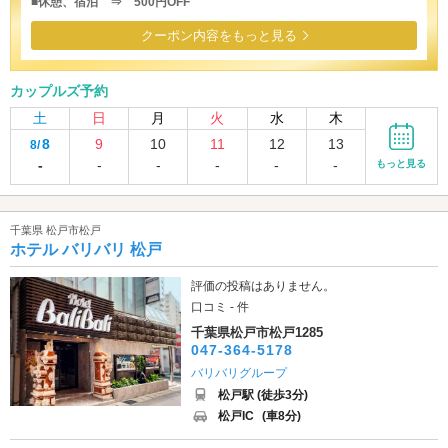
■休憩、宿泊 ⇒ 500円OFF
クーポン内容をもっと見る
カップルズ予約
土
日
月
火
水
木
8
9
10
11
12
13
8/
-
-
-
-
-
-
もっと見る
千葉県 松戸市松戸
ホテル バリバリ 松戸
評価の投稿はありません。
口コミ - 件
千葉県松戸市松戸1285
047-364-5178
バリバリグループ
松戸駅 (徒歩3分)
松戸IC
(車8分)