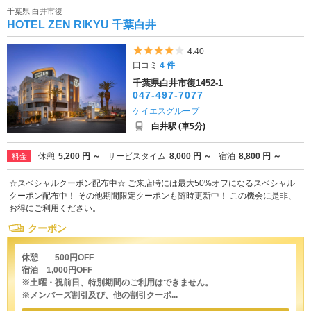
千葉県 白井市復
HOTEL ZEN RIKYU 千葉白井
5つ星のうち4
4.40
口コミ
4 件
千葉県白井市復1452-1
047-497-7077
ケイエスグループ
白井駅 (車5分)
休憩
5,200 円 ～
サービスタイム
8,000 円 ～
宿泊
8,800 円 ～
料金
☆スペシャルクーポン配布中☆ ご来店時には最大50%オフになるスペシャル
クーポン配布中！ その他期間限定クーポンも随時更新中！ この機会に是非、
お得にご利用ください。
クーポン
休憩 500円OFF
宿泊 1,000円OFF
※土曜・祝前日、特別期間のご利用はできません。
※メンバーズ割引及び、他の割引クーポ...