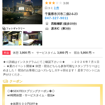
5つ星のうち3
3.00
口コミ
3 件
千葉県市川市二俣2-6-23
047-327-9011
西船橋駅 (徒歩10分)
原木IC
(車3分)
フォトギャラリー
休憩
3,900 円 ～
サービスタイム
3,900 円 ～
宿泊
5,900 円 ～
料金
★☆詳細はインスタグラムにてご確認下さい☆★ ～２０２６年７月１日
～ ★夏のイベント開催★ 休憩・宿泊どちらも参加可能なスタンプラリーはじ
めました！ 宿泊のお客様にはハズレなしガチャ回せます！ 是非フロントにお
声がけくださ...
クーポン
◇◆SEKITEIスプリングクーポン◆◇
■4時間休憩・サービスタイム・宿泊■
★休憩５００円OFF★