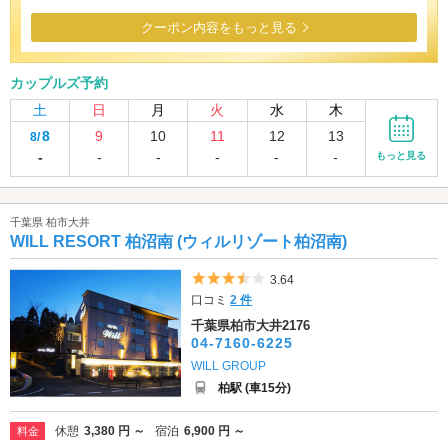
クーポン内容をもっと見る
カップルズ予約
土
日
月
火
水
木
8
9
10
11
12
13
8/
-
-
-
-
-
-
もっと見る
千葉県 柏市大井
WILL RESORT 柏沼南 (ウィルリゾート柏沼南)
5つ星のうち3.5
3.64
口コミ
2 件
千葉県柏市大井2176
04-7160-6225
WILL GROUP
柏駅 (車15分)
休憩
3,380 円 ～
宿泊
6,900 円 ～
料金