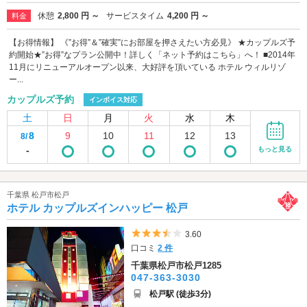
休憩
2,800 円 ～
サービスタイム
4,200 円 ～
料金
【お得情報】 《”お得”＆”確実”にお部屋を押さえたい方必見》 ★カップルズ予
約開始★”お得”なプラン公開中！詳しく「ネット予約はこちら」へ！ ■2014年
11月にリニューアルオープン以来、大好評を頂いている ホテル ウィルリゾ
ー...
カップルズ予約
インボイス対応
土
日
月
火
水
木
8
9
10
11
12
13
8/
-
もっと見る
千葉県 松戸市松戸
ホテル カップルズインハッピー 松戸
5つ星のうち3.5
3.60
口コミ
2 件
千葉県松戸市松戸1285
047-363-3030
松戸駅 (徒歩3分)