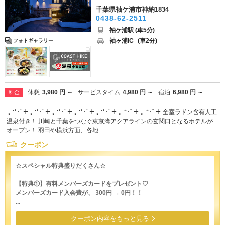
千葉県袖ケ浦市神納1834
0438-62-2511
袖ケ浦駅 (車5分)
袖ヶ浦IC
(車2分)
フォトギャラリー
休憩
3,980 円 ～
サービスタイム
4,980 円 ～
宿泊
6,980 円 ～
料金
.｡.:*･ﾟ＋.｡.:*･ﾟ＋.｡.:*･ﾟ＋.｡.:*･ﾟ＋.｡.:*･ﾟ＋.｡.:*･ﾟ＋.｡.:*･ﾟ＋ 全室ラドン含有人工
温泉付き！ 川崎と千葉をつなぐ東京湾アクアラインの玄関口となるホテルが
オープン！ ⽻⽥や横浜⽅⾯、各地...
クーポン
☆スペシャル特典盛りだくさん☆
【特典①】有料メンバーズカードをプレゼント♡
メンバーズカード入会費が、 300円 → 0円！！
...
クーポン内容をもっと見る