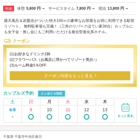
休憩
5,800 円 ～
サービスタイム
7,800 円 ～
宿泊
13,800 円 ～
料金
露天風呂＆岩盤浴がついた特大100㎡の豪華なお部屋をお得に利用できる駅前
リゾート。 無料駐車場も完備！（三井のリパークほてい家38台）カップルに
も女子会・推し会にもご利用いただける複合型進化系ホテル。
クーポン
(1)お好きなドリンク2杯
(2)フラワーバス（お風呂に浮かべてリゾート気分♪）
(3)ルーム料金5％OFF
クーポン内容をもっと見る
カップルズ予約
インボイス対応
土
日
月
火
水
木
8
9
10
11
12
13
8/
-
もっと見る
千葉県 千葉市中央区春日