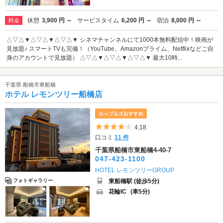
休憩
3,900 円 ～
サービスタイム
6,200 円 ～
宿泊
8,000 円 ～
料金
△▽△▼△▽△▼△▽△▼ シネマチャンネルにて1000本無料配信中！映画が
見放題♪ スマートTVも完備！（YouTube、Amazonプライム、Netflixなどご自
身のアカウントで見放題） △▽△▼△▽△▼△▽△▼ 最大10時...
千葉県 船橋市東船橋
ホテル レモンツリー船橋店
カップルズおすすめ
5つ星のうち4
4.18
口コミ
11 件
千葉県船橋市東船橋4-40-7
047-423-1100
HOTEL レモンツリーGROUP
東船橋駅 (徒歩5分)
フォトギャラリー
花輪IC
(車5分)