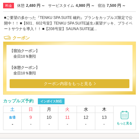
休憩
2,480 円 ～
サービスタイム
4,980 円 ～
宿泊
7,500 円 ～
料金
■ご要望の多かった『TENKU SPA SUITE 確約』プランをカップルズ限定で公
開中！！ ■【601、602号室】TENKU SPA SUITE誕生♪展望デッキ、プライベ
ートサウナを導入！！ ■【208号室】SAUNA SUITE誕...
クーポン
【宿泊クーポン】
全日10％割引
【休憩クーポン】
全日10％割引
クーポン内容をもっと見る
カップルズ予約
インボイス対応
土
日
月
火
水
木
8
9
10
11
12
13
8/
-
-
-
-
-
-
もっと見る