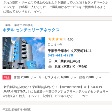
された空間・サービスで極上の心地よさを堪能していただけるランドマークホ
テルです。 お客様一人ひとりに、ご満足頂けるサービスをご提供出来るよう
に努めてまいります。 イベ...
千葉県 千葉市中央区要町
ホテル センチュリーアネックス
5つ星のうち4
4.00
口コミ - 件
千葉県千葉市中央区要町14-11
043-441-4778
東千葉駅 (徒歩6分)
貝塚（京葉）IC
(車6分)
休憩
2,900 円 ～
サービスタイム
6,000 円 ～
宿泊
7,000 円 ～
料金
東千葉駅徒歩約6分！栄町駅徒歩約7分！ 【summer sonic】や【ROCK IN
JAPAN FESTIVAL】にも最適✨ 千葉のラグジュアリーホテル☆彡センチュリー
の姉妹店！ 観光、イベント、記念日、ビジネスなど、、、カッ...
千葉県 船橋市海神町東