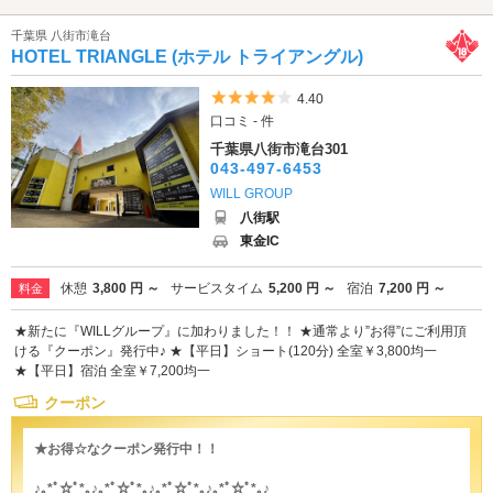
千葉県 八街市滝台
HOTEL TRIANGLE (ホテル トライアングル)
5つ星のうち4
4.40
口コミ - 件
千葉県八街市滝台301
043-497-6453
WILL GROUP
八街駅
東金IC
休憩
3,800 円 ～
サービスタイム
5,200 円 ～
宿泊
7,200 円 ～
料金
★新たに『WILLグループ』に加わりました！！ ★通常より”お得”にご利用頂
ける『クーポン』発行中♪ ★【平日】ショート(120分) 全室￥3,800均一
★【平日】宿泊 全室￥7,200均一
クーポン
★お得☆なクーポン発行中！！
♪｡*ﾟ☆ﾟ*｡♪｡*ﾟ☆ﾟ*｡♪｡*ﾟ☆ﾟ*｡♪｡*ﾟ☆ﾟ*｡♪