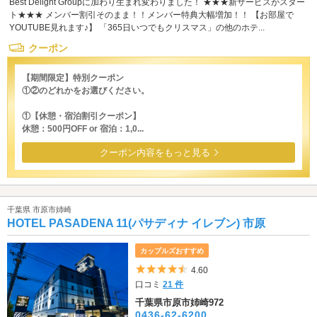
Best Delight Groupに加わり生まれ変わりました！ ★★★新サービスがスター
ト★★★ メンバー割引そのまま！！メンバー特典大幅増加！！ 【お部屋で
YOUTUBE見れます♪】 「365日いつでもクリスマス」の他のホテ...
クーポン
【期間限定】特別クーポン
①②のどれかをお選びください。
①【休憩・宿泊割引クーポン】
休憩：500円OFF or 宿泊：1,0...
クーポン内容をもっと見る
千葉県 市原市姉崎
HOTEL PASADENA 11(パサディナ イレブン) 市原
カップルズおすすめ
5つ星のうち4.5
4.60
口コミ
21 件
千葉県市原市姉崎972
0436-62-6200