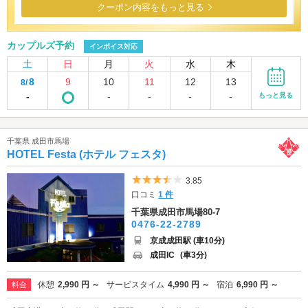
クーポン内容をもっと見る
カップルズ予約
インボイス対応
土
日
月
火
水
木
8
9
10
11
12
13
8/
-
-
-
-
-
もっと見る
千葉県 成田市馬場
HOTEL Festa (ホテル フェスタ)
5つ星のうち3.5
3.85
口コミ
1 件
千葉県成田市馬場80-7
0476-22-2789
京成成田駅 (車10分)
成田IC
(車3分)
休憩
2,990 円 ～
サービスタイム
4,990 円 ～
宿泊
6,990 円 ～
料金