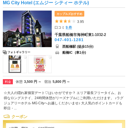
MG City Hotel (エムジー シティー ホテル)
カップルズおすすめ
5つ星のうち3.5
3.95
口コミ
9 件
千葉県船橋市海神町東1-1032-2
047-401-1281
西船橋駅 (徒歩15分)
船橋IC
(車1分)
フォトギャラリー
休憩
3,500 円 ～
宿泊
5,800 円 ～
料金
☆大人の隠れ家個室デート♡はいかがですか？ エリア最長フリータイム、お
得なロングステイ、24時間休憩がリーズナブルにご利用いただけます。 ♪ラグ
ジュアリーホテル MG Cityへお越しくださいませ♪ 大人気のポイントカードも
即日・...
クーポン