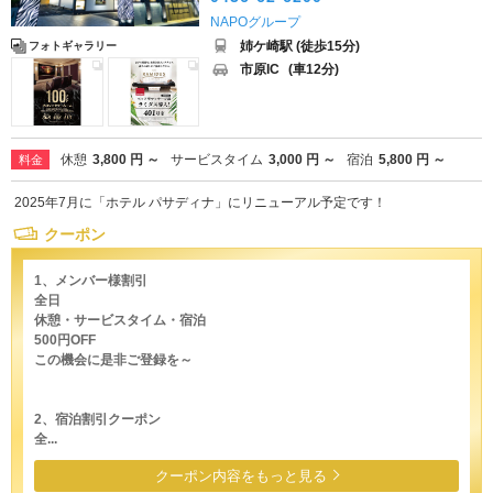
NAPOグループ
姉ケ崎駅 (徒歩15分)
フォトギャラリー
市原IC
(車12分)
休憩
3,800 円 ～
サービスタイム
3,000 円 ～
宿泊
5,800 円 ～
料金
2025年7月に「ホテル パサディナ」にリニューアル予定です！
クーポン
1、メンバー様割引
全日
休憩・サービスタイム・宿泊
500円OFF
この機会に是非ご登録を～
2、宿泊割引クーポン
全...
クーポン内容をもっと見る