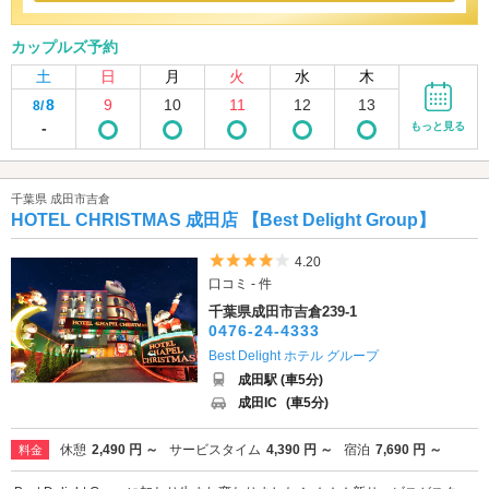
カップルズ予約
土
日
月
火
水
木
8
9
10
11
12
13
8/
-
もっと見る
千葉県 成田市吉倉
HOTEL CHRISTMAS 成田店 【Best Delight Group】
5つ星のうち4
4.20
口コミ - 件
千葉県成田市吉倉239-1
0476-24-4333
Best Delight ホテル グループ
成田駅 (車5分)
成田IC
(車5分)
休憩
2,490 円 ～
サービスタイム
4,390 円 ～
宿泊
7,690 円 ～
料金