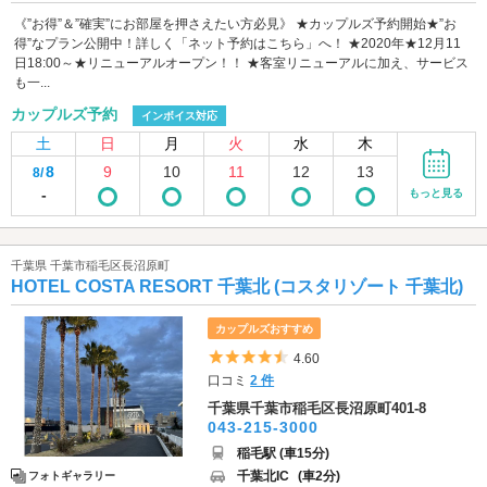
《”お得”＆”確実”にお部屋を押さえたい方必見》 ★カップルズ予約開始★”お
得”なプラン公開中！詳しく「ネット予約はこちら」へ！ ★2020年★12月11
日18:00～★リニューアルオープン！！ ★客室リニューアルに加え、サービス
も一...
カップルズ予約
インボイス対応
土
日
月
火
水
木
8
9
10
11
12
13
8/
-
もっと見る
千葉県 千葉市稲毛区長沼原町
HOTEL COSTA RESORT 千葉北 (コスタリゾート 千葉北)
カップルズおすすめ
5つ星のうち4.5
4.60
口コミ
2 件
千葉県千葉市稲毛区長沼原町401-8
043-215-3000
稲毛駅 (車15分)
千葉北IC
(車2分)
フォトギャラリー