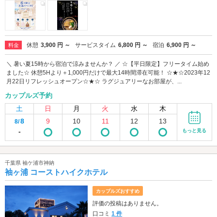
休憩
3,900 円 ～
サービスタイム
6,800 円 ～
宿泊
6,900 円 ～
料金
＼ 暑い夏15時から宿泊で涼みませんか？ ／ ☆【平日限定】フリータイム始め
ました☆ 休憩5Hより＋1,000円だけで最大14時間滞在可能！ ☆★☆2023年12
月22日リフレッシュオープン☆★☆ ラグジュアリーなお部屋が、...
カップルズ予約
土
日
月
火
水
木
8
9
10
11
12
13
8/
-
もっと見る
千葉県 袖ケ浦市神納
袖ヶ浦 コーストハイクホテル
カップルズおすすめ
評価の投稿はありません。
口コミ
1 件