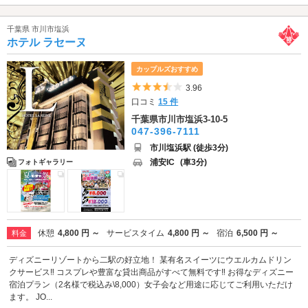
千葉県 市川市塩浜
ホテル ラセーヌ
カップルズおすすめ
5つ星のうち3.5
3.96
口コミ
15 件
千葉県市川市塩浜3-10-5
047-396-7111
市川塩浜駅 (徒歩3分)
浦安IC
(車3分)
フォトギャラリー
休憩
4,800 円 ～
サービスタイム
4,800 円 ～
宿泊
6,500 円 ～
料金
ディズニーリゾートから二駅の好立地！ 某有名スイーツにウエルカムドリン
クサービス‼ コスプレや豊富な貸出商品がすべて無料です‼ お得なディズニー
宿泊プラン（2名様で税込み\8,000）女子会など用途に応じてご利用いただけ
ます。 JO...