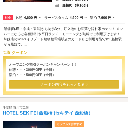
船橋IC
(車10分)
休憩
4,600 円 ～
サービスタイム
4,600 円 ～
宿泊
7,600 円 ～
料金
船橋駅(JR・京成・東武)から徒歩3分、好立地のお洒落な隠れ家ホテル！ メン
バーになると各種割引や平日ランチ・モーニングが無料でご利用頂けます！
姉妹店のWillベイリゾート船橋競馬場駅店のカードもご利用可能です♪ 船橋駅
から最短で、...
クーポン
オープニング割引クーポンキャンペーン！！
休憩・・・300円OFF（全日）
宿泊・・・500円OFF（全日）
クーポン内容をもっと見る
千葉県 市川市二俣
HOTEL SEKITEI 西船橋 (セキテイ 西船橋）
カップルズおすすめ