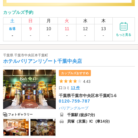
カップルズ予約
土
日
月
火
水
木
8
9
10
11
12
13
8/
-
-
-
-
-
-
もっと見る
千葉県 千葉市中央区本千葉町
ホテルバリアンリゾート千葉中央店
カップルズおすすめ
5つ星のうち4
4.43
口コミ
13 件
千葉県千葉市中央区本千葉町1-6
0120-759-787
バリアングループ
千葉駅 (徒歩7分)
フォトギャラリー
貝塚（京葉）IC
(車14分)