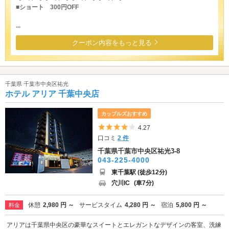
■ショート 300円OFF
...
クーポン内容をもっと見る
千葉県 千葉市中央区祐光
ホテル アリア 千葉中央店
カップルズおすすめ
5つ星のうち4
4.27
口コミ
2 件
千葉県千葉市中央区祐光3-8
043-225-4000
東千葉駅 (徒歩12分)
穴川IC
(車7分)
休憩
2,980 円 ～
サービスタイム
4,280 円 ～
宿泊
5,800 円 ～
料金
アリアは千葉県中央区の豪華なスイートとエレガントなデザインの客室、洗練