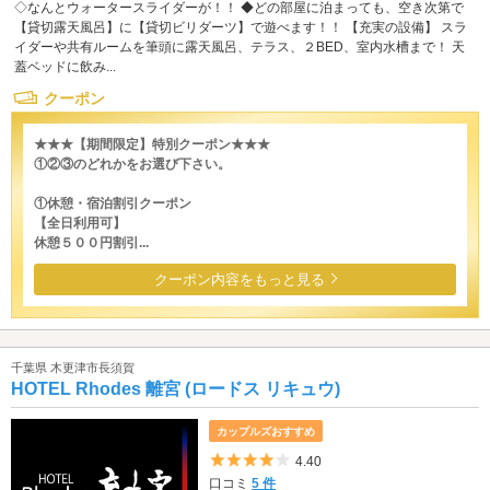
◇なんとウォータースライダーが！！ ◆どの部屋に泊まっても、空き次第で
【貸切露天風呂】に【貸切ビリダーツ】で遊べます！！ 【充実の設備】 スラ
イダーや共有ルームを筆頭に露天風呂、テラス、２BED、室内水槽まで！ 天
蓋ベッドに飲み...
クーポン
★★★【期間限定】特別クーポン★★★
①②③のどれかをお選び下さい。
①休憩・宿泊割引クーポン
【全日利用可】
休憩５００円割引...
クーポン内容をもっと見る
千葉県 木更津市長須賀
HOTEL Rhodes 離宮 (ロードス リキュウ)
カップルズおすすめ
5つ星のうち4
4.40
口コミ
5 件