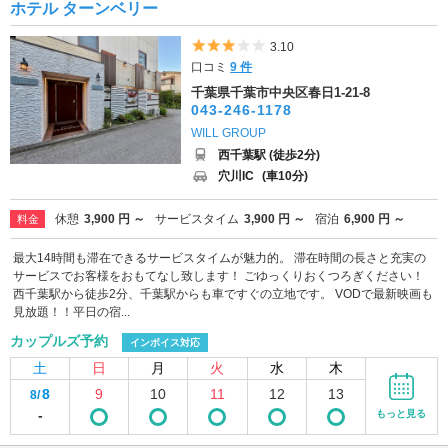
ホテル ターンベリー
5つ星のうち3
3.10
口コミ
9 件
千葉県千葉市中央区春日1-21-8
043-246-1178
WILL GROUP
西千葉駅 (徒歩2分)
穴川IC
(車10分)
休憩
3,900 円 ～
サービスタイム
3,900 円 ～
宿泊
6,900 円 ～
料金
最大14時間も滞在できるサービスタイムが魅力的。 滞在時間の長さと充実の
サービスでお客様をおもてなし致します！ ごゆっくりおくつろぎください！
西千葉駅から徒歩2分、千葉駅からも車ですぐの立地です。 VODで最新映画も
見放題！！平日の宿...
カップルズ予約
インボイス対応
土
日
月
火
水
木
8
9
10
11
12
13
8/
-
もっと見る