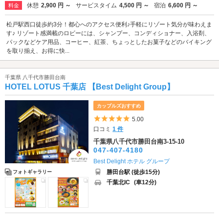
休憩
2,900 円 ～
サービスタイム
4,500 円 ～
宿泊
6,600 円 ～
料金
松戸駅西口徒歩約3分！都心へのアクセス便利♪手軽にリゾート気分が味わえま
す♪ リゾート感満載のロビーには、シャンプー、コンディショナー、入浴剤、
パックなどケア用品、コーヒー、紅茶、ちょっとしたお菓子などのバイキング
を取り揃え、お得に快...
千葉県 八千代市勝田台南
HOTEL LOTUS 千葉店 【Best Delight Group】
カップルズおすすめ
5つ星のうち5
5.00
口コミ
1 件
千葉県八千代市勝田台南3-15-10
047-407-4180
Best Delight ホテル グループ
勝田台駅 (徒歩15分)
フォトギャラリー
千葉北IC
(車12分)