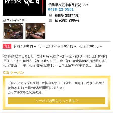
千葉県木更津市長須賀1825
0438-22-5551
祇園駅 (徒歩14分)
袖ヶ浦IC
(車5分)
フォトギャラリー
休憩
1,980 円 ～
サービスタイム
3,900 円 ～
宿泊
4,980 円 ～
料金
宿泊時間拡大しました！宿泊16時～翌12時(日～金・祝) クーポン土日休憩利
用可！フリー18時間・宿泊16時から(日～金・祝) 24時以降は料金時間お得な
宿泊2部あり 平日宿泊1部朝食無料サービス 全室30-40平米以上 全室...
クーポン
「特20％カップルズ割」室料20％オフ！ (金土、休前日、特別日の宿泊
は除きます) 土日の休憩利用可(10％引き)
カップルズをご利用のお...
クーポン内容をもっと見る