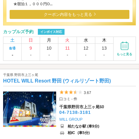
★宿泊１，０００円O...
クーポン内容をもっと見る
カップルズ予約
インボイス対応
土
日
月
火
水
木
8
9
10
11
12
13
8/
-
-
-
-
-
-
もっと見る
千葉県 野田市上三ヶ尾
HOTEL WILL Resort 野田 (ウィルリゾート野田)
5つ星のうち3.5
3.67
口コミ - 件
千葉県野田市上三ヶ尾60
04-7138-3181
WILL GROUP
柏たなか駅 (車9分)
柏IC
(車5分)