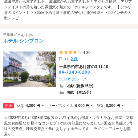
成田空港から車で約15分、成田駅からも車で約15分とアクセス良好。 アジア
ンテイストの落ち着いた雰囲気が魅力の「ホテルフェスタ」です。 【くつろ
ぎのポイント】 ・365日予約可能＊事前の安心利用が可能＊ ・50インチの大
型テレビ...
千葉県 柏市あけぼの
ホテル シンプロン
5つ星のうち4
4.30
口コミ
2 件
千葉県柏市あけぼの3-11-10
04-7143-6200
SEEDSグループ
柏駅 (徒歩15分)
柏IC
(車15分)
休憩
4,300 円 ～
サービスタイム
6,000 円 ～
宿泊
8,300 円 ～
料金
☆2023年10月に3階8部屋改装☆ ハワイ風のお部屋・キラキラなお部屋・花魁
風のお部屋など 様々なコンセプトののお部屋になりました♪ 国道16号線と6号
線の交差点、呼塚交差点の角にありますホテルです。 ラグジュアリーなお部
屋か...