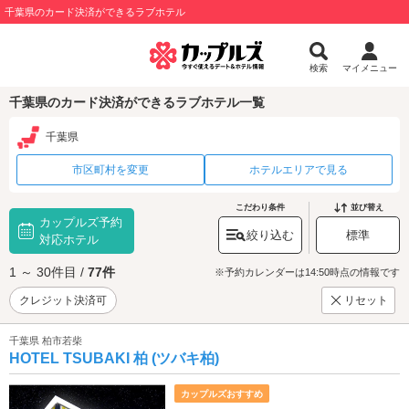
千葉県のカード決済ができるラブホテル
検索
マイメニュー
千葉県のカード決済ができるラブホテル一覧
千葉県
市区町村を変更
ホテルエリアで見る
こだわり条件
並び替え
カップルズ予約
絞り込む
標準
対応ホテル
1 ～ 30件目 /
77件
※予約カレンダーは14:50時点の情報です
クレジット決済可
リセット
千葉県 柏市若柴
HOTEL TSUBAKI 柏 (ツバキ柏)
カップルズおすすめ