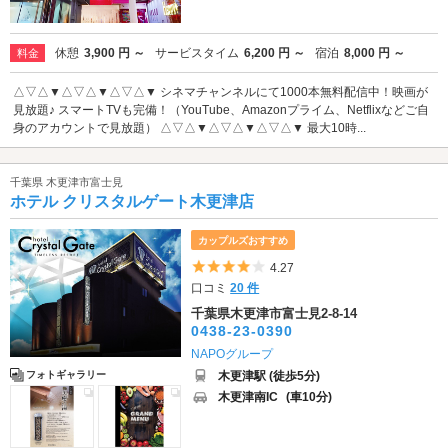
休憩
3,900 円 ～
サービスタイム
6,200 円 ～
宿泊
8,000 円 ～
料金
△▽△▼△▽△▼△▽△▼ シネマチャンネルにて1000本無料配信中！映画が
見放題♪ スマートTVも完備！（YouTube、Amazonプライム、Netflixなどご自
身のアカウントで見放題） △▽△▼△▽△▼△▽△▼ 最大10時...
千葉県 木更津市富士見
ホテル クリスタルゲート木更津店
カップルズおすすめ
5つ星のうち4
4.27
口コミ
20 件
千葉県木更津市富士見2-8-14
0438-23-0390
NAPOグループ
木更津駅 (徒歩5分)
フォトギャラリー
木更津南IC
(車10分)