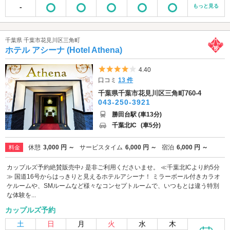
-
もっと見る
千葉県 千葉市花見川区三角町
ホテル アシーナ (Hotel Athena)
5つ星のうち4
4.40
口コミ
13 件
千葉県千葉市花見川区三角町760-4
043-250-3921
勝田台駅 (車13分)
千葉北IC
(車5分)
休憩
3,000 円 ～
サービスタイム
6,000 円 ～
宿泊
6,000 円 ～
料金
カップルズ予約絶賛販売中♪ 是非ご利用くださいませ。 ≪千葉北ICより約5分
≫ 国道16号からはっきりと見えるホテルアシーナ！ ミラーボール付きカラオ
ケルームや、SMルームなど様々なコンセプトルームで、いつもとは違う特別
な体験を...
カップルズ予約
土
日
月
火
水
木