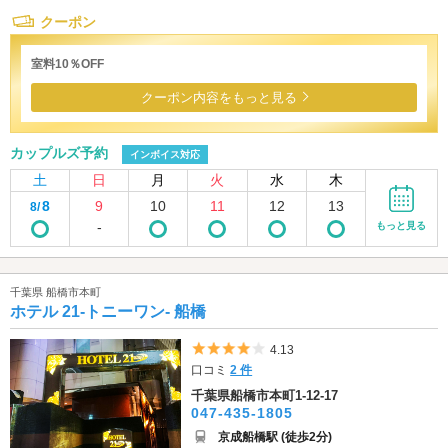
クーポン
室料10％OFF
クーポン内容をもっと見る
カップルズ予約
インボイス対応
土
日
月
火
水
木
8
9
10
11
12
13
8/
-
もっと見る
千葉県 船橋市本町
ホテル 21-トニーワン- 船橋
5つ星のうち4
4.13
口コミ
2 件
千葉県船橋市本町1-12-17
047-435-1805
京成船橋駅 (徒歩2分)