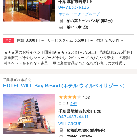
千葉県柏市若柴1-9
04-7133-6116
ホテル イーアイグループ
柏の葉キャンパス駅 (車5分)
柏IC
(車5分)
休憩
3,000 円 ～
サービスタイム
5,500 円 ～
宿泊
5,700 円 ～
料金
★★★夏のお得イベント開催!!★★★ 7/25(金)～8/25(土) 彩納涼祭2026開催!!
夏季限定の冷やしシャンプー＆冷やしボディソープでひんやり爽快！ 各種割
引チケットをもれなく進呈！ 更に豪華賞品が当たるハズレ無しの大抽選...
千葉県 船橋市若松
HOTEL WILL Bay Resort (ホテル ウィルベイリゾート)
5つ星のうち4
4.03
口コミ
4 件
千葉県船橋市若松1-1-20
047-437-4411
WILL GROUP
船橋競馬場駅 (徒歩5分)