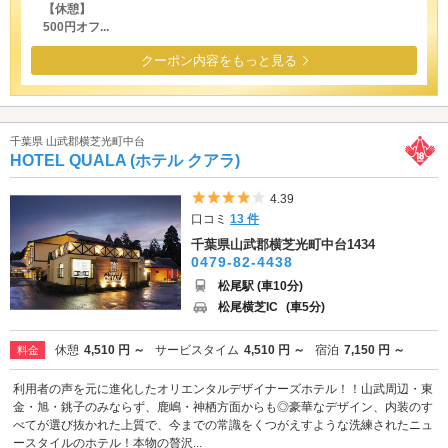
【休憩】
500円オフ...
クーポン内容をもっと見る
千葉県 山武郡横芝光町中台
HOTEL QUALA (ホテル クアラ)
5つ星のうち4
4.39
口コミ
13 件
千葉県山武郡横芝光町中台1434
0479-82-4438
松尾駅 (車10分)
松尾横芝IC
(車5分)
休憩
4,510 円 ～
サービスタイム
4,510 円 ～
宿泊
7,150 円 ～
料金
利用者の声を元に進化したオリエンタルデザイナーズホテル！！山武周辺・東
金・旭・銚子のみならず、鹿嶋・神栖方面からも◎豪華なデザイン、内装のす
べてが選び抜かれた上質で、今までの常識をくつがえすような洗練されたニュ
ースタイルのホテル！本物の贅沢...