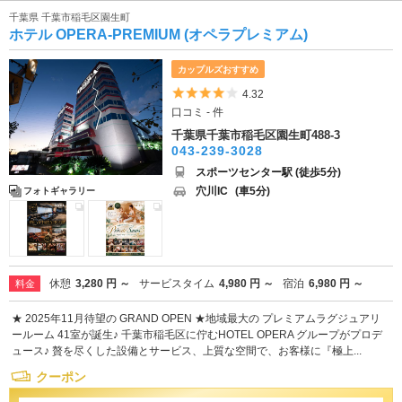
千葉県 千葉市稲毛区園生町
ホテル OPERA-PREMIUM (オペラプレミアム)
カップルズおすすめ
5つ星のうち4
4.32
口コミ - 件
千葉県千葉市稲毛区園生町488-3
043-239-3028
スポーツセンター駅 (徒歩5分)
穴川IC
(車5分)
フォトギャラリー
休憩
3,280 円 ～
サービスタイム
4,980 円 ～
宿泊
6,980 円 ～
料金
★ 2025年11月待望の GRAND OPEN ★地域最大の プレミアムラグジュアリ
ールーム 41室が誕生♪ 千葉市稲毛区に佇むHOTEL OPERA グループがプロデ
ュース♪ 贅を尽くした設備とサービス、上質な空間で、お客様に『極上...
クーポン