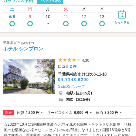
カップルズ予約
インボイス対応
土
日
月
火
水
木
8
9
10
11
12
13
8/
-
もっと見る
千葉県 柏市あけぼの
ホテル シンプロン
5つ星のうち4
4.30
口コミ
2 件
千葉県柏市あけぼの3-11-10
04-7143-6200
SEEDSグループ
柏駅 (徒歩15分)
柏IC
(車15分)
休憩
4,300 円 ～
サービスタイム
6,000 円 ～
宿泊
8,300 円 ～
料金
☆2023年10月に3階8部屋改装☆ ハワイ風のお部屋・キラキラなお部屋・花魁
風のお部屋など 様々なコンセプトののお部屋になりました♪ 国道16号線と6号
線の交差点、呼塚交差点の角にありますホテルです。 ラグジュアリーなお部