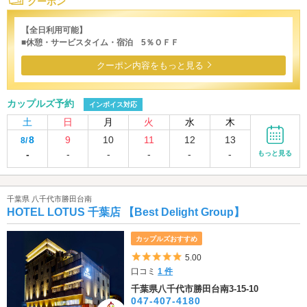
クーポン
【全日利用可能】
■休憩・サービスタイム・宿泊 5％ＯＦＦ
クーポン内容をもっと見る
カップルズ予約
インボイス対応
土
日
月
火
水
木
8
9
10
11
12
13
8/
-
-
-
-
-
-
もっと見る
千葉県 八千代市勝田台南
HOTEL LOTUS 千葉店 【Best Delight Group】
カップルズおすすめ
5つ星のうち5
5.00
口コミ
1 件
千葉県八千代市勝田台南3-15-10
047-407-4180