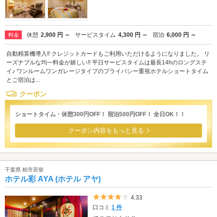
休憩
2,900 円 ～
サービスタイム
4,300 円 ～
宿泊
6,000 円 ～
料金
自動精算機導入‼ クレジットカードもご利用いただけるようになりました。 リ
ーズナブルな均一料金が嬉しい!! 平日サービスタイムは最長14hのロングステ
イ♪ ワンルームワンガレージタイプのプライバシー重視ホテルショートタイム
とご宿泊は...
クーポン
ショートタイム・休憩300円OFF！ 宿泊500円OFF！ 全日OK！！
クーポン内容をもっと見る
千葉県 柏市若柴
ホテル彩 AYA (ホテル アヤ)
5つ星のうち4
4.33
口コミ
1 件