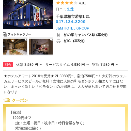
5つ星のうち4
4.01
口コミ
9 件
千葉県柏市若柴1-21
047-134-3200
J&M HOTEL GROUP
柏の葉キャンパス駅 (車4分)
フォトギャラリー
柏IC
(車5分)
休憩
3,980 円 ～
サービスタイム
6,980 円 ～
宿泊
7,580 円 ～
料金
★ホテルアワード2018☆受賞★ 2H3980円~、宿泊7580円~！ 大好評のウェル
カムサービスのビールが無料！女性に人気の和モダンホテル柏エリアにはな
い、まったく新しい「和モダン」のお部屋は、大人が落ち着いて過ごせる空間
になりま...
クーポン
【宿泊】
1000円オフ
（金・土曜・祝日・祝中日・特日営業を除く）
（宿泊2部は除く）