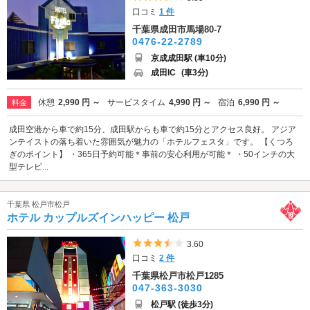
口コミ
1 件
千葉県成田市馬場80-7
0476-22-2789
京成成田駅 (車10分)
成田IC
(車3分)
休憩
2,990 円 ～
サービスタイム
4,990 円 ～
宿泊
6,990 円 ～
料金
成田空港から車で約15分、成田駅からも車で約15分とアクセス良好。 アジア
ンテイストの落ち着いた雰囲気が魅力の「ホテルフェスタ」です。 【くつろ
ぎのポイント】 ・365日予約可能＊事前の安心利用が可能＊ ・50インチの大
型テレビ...
千葉県 松戸市松戸
ホテル カップルズインハッピー 松戸
5つ星のうち3.5
3.60
口コミ
2 件
千葉県松戸市松戸1285
047-363-3030
松戸駅 (徒歩3分)