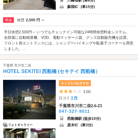
八幡宿駅 (車8分)
蘇我IC
(車15分)
休憩
2,500 円 ～
料金
平日休憩2,500円～ いつでもチェックイン可能な24時間休憩料金システム。
全部屋に自動精算機、VOD、電動マッサージ器、グッズ自動販売機を設置。
フロント前エントランスには、シャンプーバイキングや駄菓子コーナーも用意
しました。...
千葉県 市川市二俣
HOTEL SEKITEI 西船橋 (セキテイ 西船橋）
カップルズおすすめ
5つ星のうち3
3.00
口コミ
3 件
千葉県市川市二俣2-6-23
047-327-9011
西船橋駅 (徒歩10分)
原木IC
(車3分)
フォトギャラリー