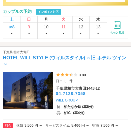
カップルズ予約
インボイス対応
土
日
月
火
水
木
8
9
10
11
12
13
8/
-
-
-
-
-
-
もっと見る
千葉県 柏市大青田
HOTEL WILL STYLE (ウィルスタイル) ～旧:ホテル ツイン
～
5つ星のうち3.5
3.80
口コミ - 件
千葉県柏市大青田1443-12
04-7128-7358
WILL GROUP
柏たなか駅 (車6分)
柏IC
(車4分)
休憩
3,500 円 ～
サービスタイム
5,400 円 ～
宿泊
7,500 円 ～
料金