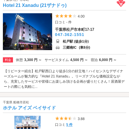
Hotel 21 Xanadu (21ザナドゥ)
5つ星のうち4
4.00
口コミ - 件
千葉県松戸市本町17-17
047-362-1551
松戸駅 (徒歩1分)
三郷南IC
(車8分)
休憩
3,300 円 ～
サービスタイム
4,500 円 ～
宿泊
6,000 円 ～
料金
【リピーター続出】松戸駅西口より徒歩1分の好立地！ハイセンスなデザイナ
ーズルームが魅力的な『Hotel 21 Xanadu』。リーズナブルな価格設定なが
ら、充実したサービスや皆様にお楽しみ頂ける企画が盛りだくさん！居酒屋デ
ートの際にも気軽に...
千葉県 船橋市若松
ホテル アイズ ベイサイド
5つ星のうち3.5
3.88
口コミ
5 件