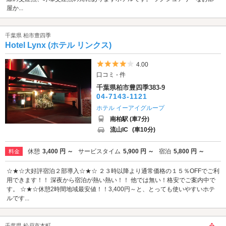
屋か...
千葉県 柏市豊四季
Hotel Lynx (ホテル リンクス)
5つ星のうち4
4.00
口コミ - 件
千葉県柏市豊四季383-9
04-7143-1121
ホテル イーアイグループ
南柏駅 (車7分)
流山IC
(車10分)
休憩
3,400 円 ～
サービスタイム
5,900 円 ～
宿泊
5,800 円 ～
料金
☆★☆大好評宿泊２部導入☆★☆ ２３時以降より通常価格の１５％OFFでご利
用できます！！ 深夜から宿泊が熱い熱い！！ 他では無い！格安でご案内中で
す。 ☆★☆休憩2時間地域最安値！！3,400円～と、とっても使いやすいホテ
ルです...
千葉県 松戸市本町