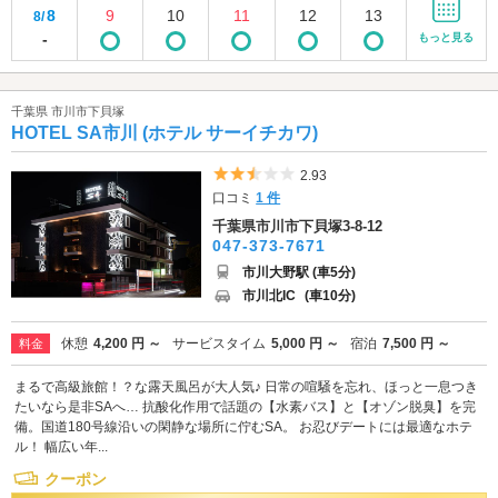
8
9
10
11
12
13
8/
-
もっと見る
千葉県 市川市下貝塚
HOTEL SA市川 (ホテル サーイチカワ)
5つ星のうち2.5
2.93
口コミ
1 件
千葉県市川市下貝塚3-8-12
047-373-7671
市川大野駅 (車5分)
市川北IC
(車10分)
休憩
4,200 円 ～
サービスタイム
5,000 円 ～
宿泊
7,500 円 ～
料金
まるで高級旅館！？な露天風呂が大人気♪ 日常の喧騒を忘れ、ほっと一息つき
たいなら是非SAへ… 抗酸化作用で話題の【水素バス】と【オゾン脱臭】を完
備。国道180号線沿いの閑静な場所に佇むSA。 お忍びデートには最適なホテ
ル！ 幅広い年...
クーポン