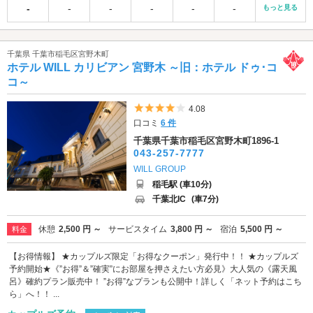
-
-
-
-
-
-
もっと見る
千葉県 千葉市稲毛区宮野木町
ホテル WILL カリビアン 宮野木 ～旧：ホテル ドゥ･コ
コ～
5つ星のうち4
4.08
口コミ
6 件
千葉県千葉市稲毛区宮野木町1896-1
043-257-7777
WILL GROUP
稲毛駅 (車10分)
千葉北IC
(車7分)
休憩
2,500 円 ～
サービスタイム
3,800 円 ～
宿泊
5,500 円 ～
料金
【お得情報】 ★カップルズ限定「お得なクーポン」発行中！！ ★カップルズ
予約開始★《”お得”＆”確実”にお部屋を押さえたい方必見》大人気の《露天風
呂》確約プラン販売中！ ”お得”なプランも公開中！詳しく「ネット予約はこち
ら」へ！！ ...