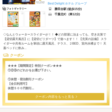
Best Delight ホテル グループ
勝田台駅 (徒歩15分)
フォトギャラリー
千葉北IC
(車12分)
◇なんとウォータースライダーが！！ ◆どの部屋に泊まっても、空き次第で
【貸切露天風呂】に【貸切ビリダーツ】で遊べます！！ 【充実の設備】 スラ
イダーや共有ルームを筆頭に露天風呂、テラス、２BED、室内水槽まで！ 天
蓋ベッドに飲み...
クーポン
★★★【期間限定】特別クーポン★★★
①②③のどれかをお選び下さい。
①休憩・宿泊割引クーポン
【全日利用可】
休憩５００円割引...
クーポン内容をもっと見る