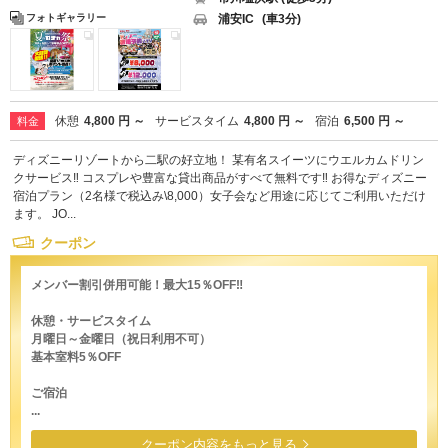
浦安IC
(車3分)
フォトギャラリー
休憩
4,800 円 ～
サービスタイム
4,800 円 ～
宿泊
6,500 円 ～
料金
ディズニーリゾートから二駅の好立地！ 某有名スイーツにウエルカムドリン
クサービス‼ コスプレや豊富な貸出商品がすべて無料です‼ お得なディズニー
宿泊プラン（2名様で税込み\8,000）女子会など用途に応じてご利用いただけ
ます。 JO...
クーポン
メンバー割引併用可能！最大15％OFF‼
休憩・サービスタイム
月曜日～金曜日（祝日利用不可）
基本室料5％OFF
ご宿泊
...
クーポン内容をもっと見る