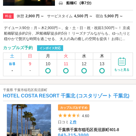
船橋IC
(車7分)
休憩
2,900 円 ～
サービスタイム
4,500 円 ～
宿泊
5,900 円 ～
料金
デイユース90分：月～木2,900円～、金・土・日・祝・祝前3,500円～！ 京成
船橋駅徒歩約2分、JR船橋駅徒歩約5分！ リーズナブルながらも、ゆったりと
穏やかで贅沢な時間を過ごせる、 大人の為の癒しの空間を提供！ お得に...
カップルズ予約
インボイス対応
土
日
月
火
水
木
8
9
10
11
12
13
8/
-
-
もっと見る
千葉県 千葉市稲毛区長沼原町
HOTEL COSTA RESORT 千葉北 (コスタリゾート 千葉北)
カップルズおすすめ
5つ星のうち4.5
4.60
口コミ
2 件
千葉県千葉市稲毛区長沼原町401-8
043-215-3000