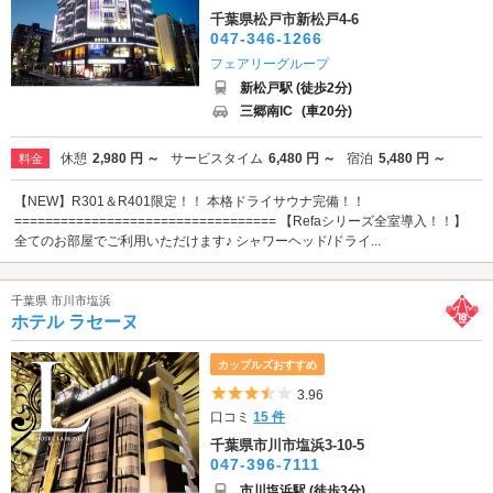
千葉県松戸市新松戸4-6
047-346-1266
フェアリーグループ
新松戸駅 (徒歩2分)
三郷南IC
(車20分)
休憩
2,980 円 ～
サービスタイム
6,480 円 ～
宿泊
5,480 円 ～
料金
【NEW】R301＆R401限定！！ 本格ドライサウナ完備！！
================================== 【Refaシリーズ全室導入！！】
全てのお部屋でご利用いただけます♪ シャワーヘッド/ドライ...
千葉県 市川市塩浜
ホテル ラセーヌ
カップルズおすすめ
5つ星のうち3.5
3.96
口コミ
15 件
千葉県市川市塩浜3-10-5
047-396-7111
市川塩浜駅 (徒歩3分)