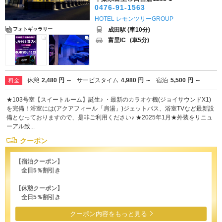
0476-91-1563
HOTEL レモンツリーGROUP
成田駅 (車10分)
フォトギャラリー
富里IC
(車5分)
休憩
2,480 円 ～
サービスタイム
4,980 円 ～
宿泊
5,500 円 ～
料金
★103号室【スイートルーム】誕生♪ ・最新のカラオケ機(ジョイサウンドX1)
を完備！浴室には(アクアフィール「肩湯」)ジェットバス、浴室TVなど最新設
備となっておりますので、是非ご利用ください♪ ★2025年1月★外装をリニュ
ーアル致...
クーポン
【宿泊クーポン】
全日5％割引き
【休憩クーポン】
全日5％割引き
クーポン内容をもっと見る