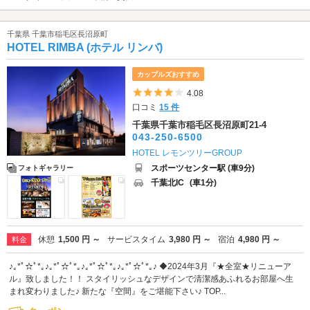
千葉県 千葉市稲毛区長沼原町
HOTEL RIMBA (ホテル リンバ)
カップルズおすすめ
5つ星のうち4
4.08
口コミ
15 件
千葉県千葉市稲毛区長沼原町21-4
043-250-6500
HOTEL レモンツリーGROUP
スポーツセンター駅 (車9分)
フォトギャラリー
千葉北IC
(車1分)
休憩
1,500 円 ～
サービスタイム
3,980 円 ～
宿泊
4,980 円 ～
料金
♪｡*ﾟ☆ﾟ*｡♪｡*ﾟ☆ﾟ*｡♪｡*ﾟ☆ﾟ*｡♪｡*ﾟ☆ﾟ*｡♪ ◆2024年3月『★全室★リニューア
ル』致しました！！ スタイリッシュなデザインで清潔感あふれるお部屋へ生
まれ変わりました♪ 新たな『空間』をご堪能下さい♪ TOP...