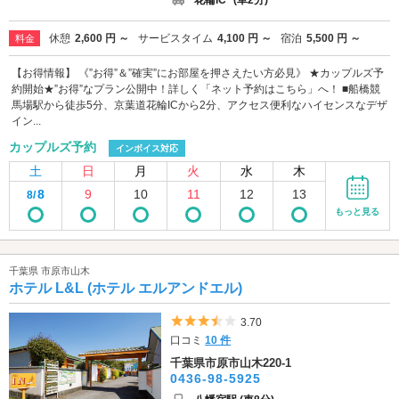
花輪IC
(車2分)
休憩
2,600 円 ～
サービスタイム
4,100 円 ～
宿泊
5,500 円 ～
料金
【お得情報】 《”お得”＆”確実”にお部屋を押さえたい方必見》 ★カップルズ予
約開始★”お得”なプラン公開中！詳しく「ネット予約はこちら」へ！ ■船橋競
馬場駅から徒歩5分、京葉道花輪ICから2分、アクセス便利なハイセンスなデザ
イン...
カップルズ予約
インボイス対応
土
日
月
火
水
木
8
9
10
11
12
13
8/
もっと見る
千葉県 市原市山木
ホテル L&L (ホテル エルアンドエル)
5つ星のうち3.5
3.70
口コミ
10 件
千葉県市原市山木220-1
0436-98-5925