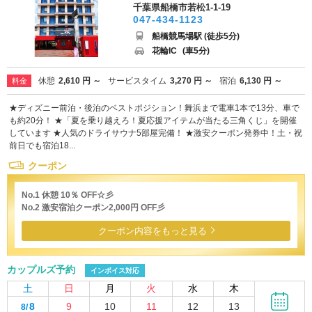
千葉県船橋市若松1-1-19
047-434-1123
船橋競馬場駅 (徒歩5分)
花輪IC
(車5分)
休憩
2,610 円 ～
サービスタイム
3,270 円 ～
宿泊
6,130 円 ～
料金
★ディズニー前泊・後泊のベストポジション！舞浜まで電車1本で13分、車で
も約20分！ ★「夏を乗り越えろ！夏応援アイテムが当たる三角くじ」を開催
しています ★人気のドライサウナ5部屋完備！ ★激安クーポン発券中！土・祝
前日でも宿泊18...
クーポン
No.1 休憩 10％ OFF☆彡
No.2 激安宿泊クーポン2,000円 OFF彡
クーポン内容をもっと見る
カップルズ予約
インボイス対応
土
日
月
火
水
木
8
9
10
11
12
13
8/