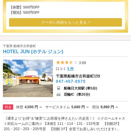
【休憩】500円OFF
【宿泊】500円OFF
クーポン内容をもっと見る
千葉県 船橋市古和釜町
HOTEL JUN (ホテル ジュン)
5つ星のうち3.5
3.69
口コミ
5 件
千葉県船橋市古和釜町159
047-457-0575
船橋日大前駅 (車5分)
花輪IC
(車20分)
休憩
4,500 円 ～
サービスタイム
5,680 円 ～
宿泊
8,980 円 ～
料金
《通常より”お得”＆”確実”にお部屋を押さえたい方必見！》 ☆クロームキャス
ト対応ルームのご案内☆ 【本館】111・114・131・133号室 【別館2F】
201・202・203・205号室 【別館３F】全室でお楽しみいただけます♪...