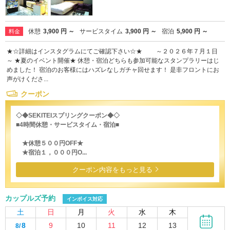
休憩
3,900 円 ～
サービスタイム
3,900 円 ～
宿泊
5,900 円 ～
料金
★☆詳細はインスタグラムにてご確認下さい☆★ ～２０２６年７月１日
～ ★夏のイベント開催★ 休憩・宿泊どちらも参加可能なスタンプラリーはじ
めました！ 宿泊のお客様にはハズレなしガチャ回せます！ 是非フロントにお
声がけくださ...
クーポン
◇◆SEKITEIスプリングクーポン◆◇
■4時間休憩・サービスタイム・宿泊■
★休憩５００円OFF★
★宿泊１，０００円O...
クーポン内容をもっと見る
カップルズ予約
インボイス対応
土
日
月
火
水
木
8
9
10
11
12
13
8/