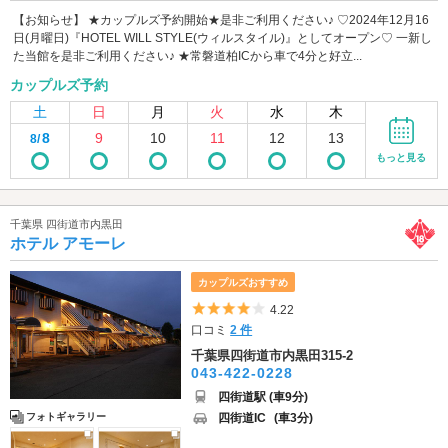
【お知らせ】 ★カップルズ予約開始★是非ご利用ください♪ ♡2024年12月16
日(月曜日)『HOTEL WILL STYLE(ウィルスタイル)』としてオープン♡ 一新し
た当館を是非ご利用ください♪ ★常磐道柏ICから車で4分と好立...
カップルズ予約
土
日
月
火
水
木
8
9
10
11
12
13
8/
もっと見る
千葉県 四街道市内黒田
ホテル アモーレ
カップルズおすすめ
5つ星のうち4
4.22
口コミ
2 件
千葉県四街道市内黒田315-2
043-422-0228
四街道駅 (車9分)
四街道IC
(車3分)
フォトギャラリー