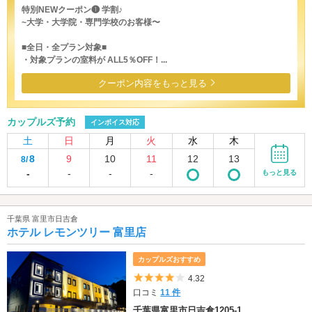
特別NEWクーポン❶ 学割♪
~大学・大学院・専門学校のお客様〜
■全日・全プラン対象■
・対象プランの室料が ALL5％OFF！...
クーポン内容をもっと見る
カップルズ予約
インボイス対応
土
日
月
火
水
木
8
9
10
11
12
13
8/
-
-
-
-
もっと見る
千葉県 富里市日吉倉
ホテル レモンツリー 富里店
カップルズおすすめ
5つ星のうち4
4.32
口コミ
11 件
千葉県富里市日吉倉1205-1