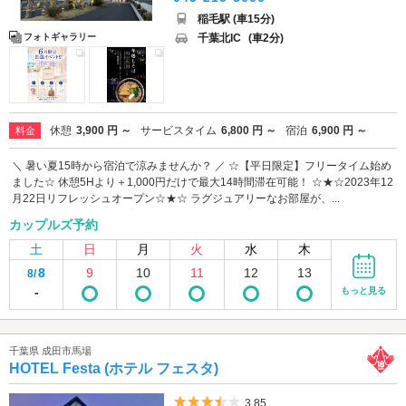
稲毛駅 (車15分)
千葉北IC
(車2分)
フォトギャラリー
休憩
3,900 円 ～
サービスタイム
6,800 円 ～
宿泊
6,900 円 ～
料金
＼ 暑い夏15時から宿泊で涼みませんか？ ／ ☆【平日限定】フリータイム始め
ました☆ 休憩5Hより＋1,000円だけで最大14時間滞在可能！ ☆★☆2023年12
月22日リフレッシュオープン☆★☆ ラグジュアリーなお部屋が、...
カップルズ予約
土
日
月
火
水
木
8
9
10
11
12
13
8/
-
もっと見る
千葉県 成田市馬場
HOTEL Festa (ホテル フェスタ)
5つ星のうち3.5
3.85