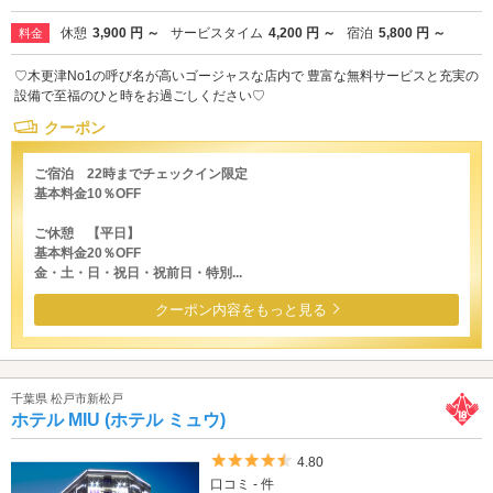
休憩
3,900 円 ～
サービスタイム
4,200 円 ～
宿泊
5,800 円 ～
料金
♡木更津No1の呼び名が高いゴージャスな店内で 豊富な無料サービスと充実の
設備で至福のひと時をお過ごしください♡
クーポン
ご宿泊 22時までチェックイン限定
基本料金10％OFF
ご休憩 【平日】
基本料金20％OFF
金・土・日・祝日・祝前日・特別...
クーポン内容をもっと見る
千葉県 松戸市新松戸
ホテル MIU (ホテル ミュウ)
5つ星のうち4.5
4.80
口コミ - 件