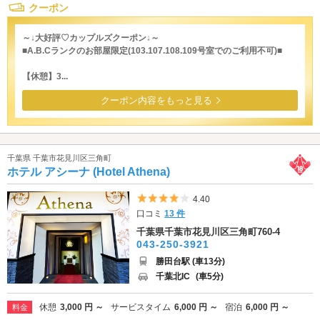
クーポン
～↓大好評♡カップルズクーポン↓～
■A.B.Cランクのお部屋限定(103.107.108.109号室でのご利用不可)■
【休憩】3...
クーポン内容をもっと見る
千葉県 千葉市花見川区三角町
ホテル アシーナ (Hotel Athena)
5つ星のうち4
4.40
口コミ
13 件
千葉県千葉市花見川区三角町760-4
043-250-3921
勝田台駅 (車13分)
千葉北IC
(車5分)
休憩
3,000 円 ～
サービスタイム
6,000 円 ～
宿泊
6,000 円 ～
料金