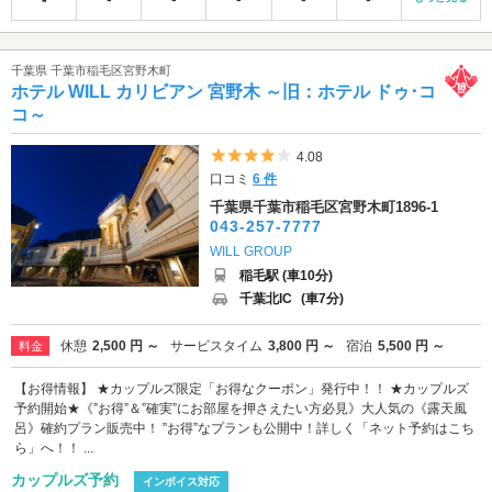
千葉県 千葉市稲毛区宮野木町
ホテル WILL カリビアン 宮野木 ～旧：ホテル ドゥ･コ
コ～
5つ星のうち4
4.08
口コミ
6 件
千葉県千葉市稲毛区宮野木町1896-1
043-257-7777
WILL GROUP
稲毛駅 (車10分)
千葉北IC
(車7分)
休憩
2,500 円 ～
サービスタイム
3,800 円 ～
宿泊
5,500 円 ～
料金
【お得情報】 ★カップルズ限定「お得なクーポン」発行中！！ ★カップルズ
予約開始★《”お得”＆”確実”にお部屋を押さえたい方必見》大人気の《露天風
呂》確約プラン販売中！ ”お得”なプランも公開中！詳しく「ネット予約はこち
ら」へ！！ ...
カップルズ予約
インボイス対応