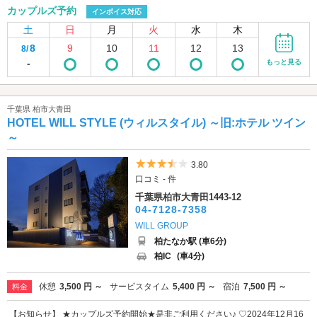
カップルズ予約
インボイス対応
土
日
月
火
水
木
8
9
10
11
12
13
8/
-
もっと見る
千葉県 柏市大青田
HOTEL WILL STYLE (ウィルスタイル) ～旧:ホテル ツイン
～
5つ星のうち3.5
3.80
口コミ - 件
千葉県柏市大青田1443-12
04-7128-7358
WILL GROUP
柏たなか駅 (車6分)
柏IC
(車4分)
休憩
3,500 円 ～
サービスタイム
5,400 円 ～
宿泊
7,500 円 ～
料金
【お知らせ】 ★カップルズ予約開始★是非ご利用ください♪ ♡2024年12月16