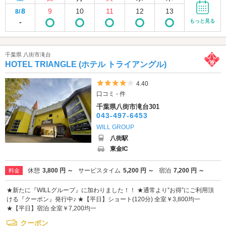
8
9
10
11
12
13
8/
-
もっと見る
千葉県 八街市滝台
HOTEL TRIANGLE (ホテル トライアングル)
5つ星のうち4
4.40
口コミ - 件
千葉県八街市滝台301
043-497-6453
WILL GROUP
八街駅
東金IC
休憩
3,800 円 ～
サービスタイム
5,200 円 ～
宿泊
7,200 円 ～
料金
★新たに『WILLグループ』に加わりました！！ ★通常より”お得”にご利用頂
ける『クーポン』発行中♪ ★【平日】ショート(120分) 全室￥3,800均一
★【平日】宿泊 全室￥7,200均一
クーポン