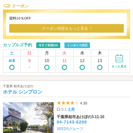
クーポン
室料10％OFF
クーポン内容をもっと見る
カップルズ予約
今すぐ利用OK
インボイス対応
土
日
月
火
水
木
8
9
10
11
12
13
8/
-
もっと見る
千葉県 柏市あけぼの
ホテル シンプロン
5つ星のうち4
4.30
口コミ
2 件
千葉県柏市あけぼの3-11-10
04-7143-6200
SEEDSグループ