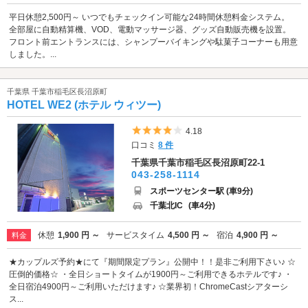
平日休憩2,500円～ いつでもチェックイン可能な24時間休憩料金システム。
全部屋に自動精算機、VOD、電動マッサージ器、グッズ自動販売機を設置。
フロント前エントランスには、シャンプーバイキングや駄菓子コーナーも用意
しました。...
千葉県 千葉市稲毛区長沼原町
HOTEL WE2 (ホテル ウィツー)
5つ星のうち4
4.18
口コミ
8 件
千葉県千葉市稲毛区長沼原町22-1
043-258-1114
スポーツセンター駅 (車9分)
千葉北IC
(車4分)
休憩
1,900 円 ～
サービスタイム
4,500 円 ～
宿泊
4,900 円 ～
料金
★カップルズ予約★にて『期間限定プラン』公開中！！是非ご利用下さい♪ ☆
圧倒的価格☆ ・全日ショートタイムが1900円～ご利用できるホテルです♪ ・
全日宿泊4900円～ご利用いただけます♪ ☆業界初！ChromeCastシアターシ
ス...