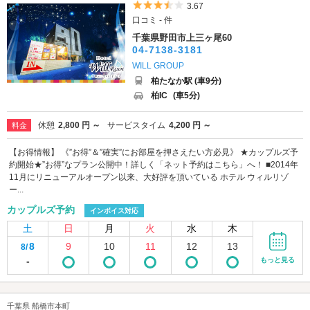
5つ星のうち3.5
3.67
口コミ - 件
千葉県野田市上三ヶ尾60
04-7138-3181
WILL GROUP
柏たなか駅 (車9分)
柏IC
(車5分)
休憩
2,800 円 ～
サービスタイム
4,200 円 ～
料金
【お得情報】 《”お得”＆”確実”にお部屋を押さえたい方必見》 ★カップルズ予
約開始★”お得”なプラン公開中！詳しく「ネット予約はこちら」へ！ ■2014年
11月にリニューアルオープン以来、大好評を頂いている ホテル ウィルリゾ
ー...
カップルズ予約
インボイス対応
土
日
月
火
水
木
8
9
10
11
12
13
8/
-
もっと見る
千葉県 船橋市本町