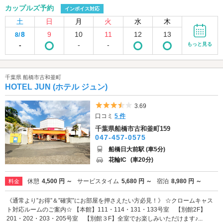
カップルズ予約
インボイス対応
土
日
月
火
水
木
8
9
10
11
12
13
8/
-
-
-
もっと見る
千葉県 船橋市古和釜町
HOTEL JUN (ホテル ジュン)
5つ星のうち3.5
3.69
口コミ
5 件
千葉県船橋市古和釜町159
047-457-0575
船橋日大前駅 (車5分)
花輪IC
(車20分)
休憩
4,500 円 ～
サービスタイム
5,680 円 ～
宿泊
8,980 円 ～
料金
《通常より”お得”＆”確実”にお部屋を押さえたい方必見！》 ☆クロームキャス
ト対応ルームのご案内☆ 【本館】111・114・131・133号室 【別館2F】
201・202・203・205号室 【別館３F】全室でお楽しみいただけます♪...