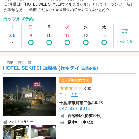
日(月曜日)『HOTEL WILL STYLE(ウィルスタイル)』としてオープン♡ 一新し
た当館を是非ご利用ください♪ ★常磐道柏ICから車で4分と好立...
カップルズ予約
土
日
月
火
水
木
8
9
10
11
12
13
8/
-
もっと見る
千葉県 市川市二俣
HOTEL SEKITEI 西船橋 (セキテイ 西船橋）
カップルズおすすめ
5つ星のうち3
3.00
口コミ
3 件
千葉県市川市二俣2-6-23
047-327-9011
西船橋駅 (徒歩10分)
原木IC
(車3分)
フォトギャラリー