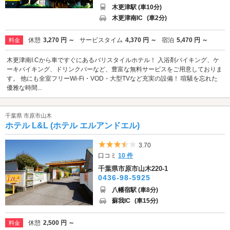
木更津駅 (車10分)
木更津南IC
(車2分)
休憩
3,270 円 ～
サービスタイム
4,370 円 ～
宿泊
5,470 円 ～
料金
木更津南I.Cから車ですぐにあるバリスタイルホテル！ 入浴剤バイキング、ケ
ーキバイキング、ドリンクバーなど、豊富な無料サービスをご用意しておりま
す。 他にも全室フリーWi-Fi・VOD・大型TVなど充実の設備！ 喧騒を忘れた
優雅な時間...
千葉県 市原市山木
ホテル L&L (ホテル エルアンドエル)
5つ星のうち3.5
3.70
口コミ
10 件
千葉県市原市山木220-1
0436-98-5925
八幡宿駅 (車8分)
蘇我IC
(車15分)
休憩
2,500 円 ～
料金