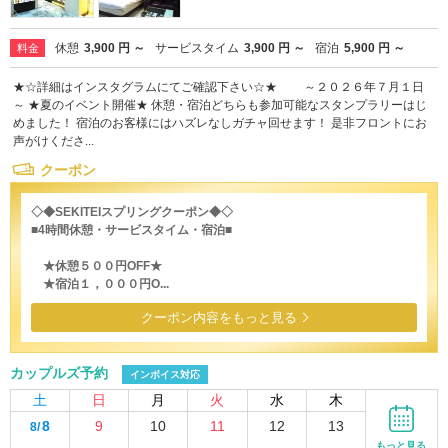
休憩
3,900 円 ～
サービスタイム
3,900 円 ～
宿泊
5,900 円 ～
料金
★☆詳細はインスタグラムにてご確認下さい☆★ ～２０２６年７月１日
～ ★夏のイベント開催★ 休憩・宿泊どちらも参加可能なスタンプラリーはじ
めました！ 宿泊のお客様にはハズレなしガチャ回せます！ 是非フロントにお
声がけくださ...
クーポン
◇◆SEKITEIスプリングクーポン◆◇
■4時間休憩・サービスタイム・宿泊■
★休憩５００円OFF★
★宿泊１，０００円O...
クーポン内容をもっと見る
カップルズ予約
インボイス対応
土
日
月
火
水
木
8
9
10
11
12
13
8/
-
-
-
-
-
-
もっと見る