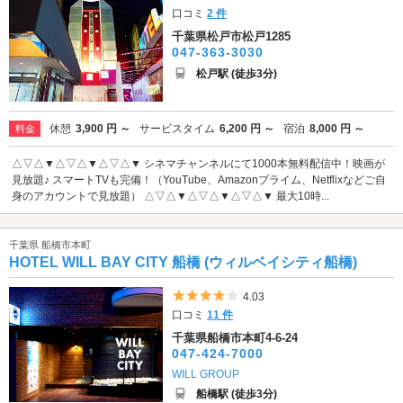
口コミ
2 件
千葉県松戸市松戸1285
047-363-3030
松戸駅 (徒歩3分)
休憩
3,900 円 ～
サービスタイム
6,200 円 ～
宿泊
8,000 円 ～
料金
△▽△▼△▽△▼△▽△▼ シネマチャンネルにて1000本無料配信中！映画が
見放題♪ スマートTVも完備！（YouTube、Amazonプライム、Netflixなどご自
身のアカウントで見放題） △▽△▼△▽△▼△▽△▼ 最大10時...
千葉県 船橋市本町
HOTEL WILL BAY CITY 船橋 (ウィルベイシティ船橋)
5つ星のうち4
4.03
口コミ
11 件
千葉県船橋市本町4-6-24
047-424-7000
WILL GROUP
船橋駅 (徒歩3分)