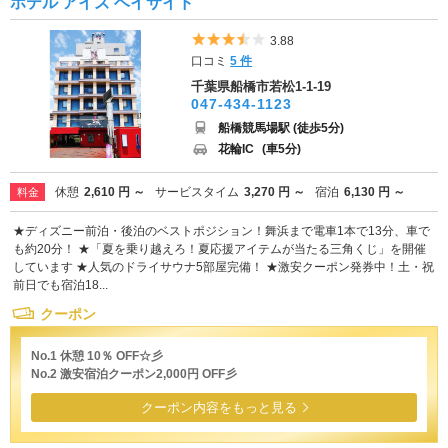
ホテル アイズ ベイサイド
5つ星のうち3.5
3.88
口コミ
5 件
千葉県船橋市若松1-1-19
047-434-1123
船橋競馬場駅 (徒歩5分)
花輪IC
(車5分)
休憩
2,610 円 ～
サービスタイム
3,270 円 ～
宿泊
6,130 円 ～
料金
★ディズニー前泊・後泊のベストポジション！舞浜まで電車1本で13分、車で
も約20分！ ★「夏を乗り越えろ！夏応援アイテムが当たる三角くじ」を開催
しています ★人気のドライサウナ5部屋完備！ ★激安クーポン発券中！土・祝
前日でも宿泊18...
クーポン
No.1 休憩 10％ OFF☆彡
No.2 激安宿泊クーポン2,000円 OFF彡
クーポン内容をもっと見る