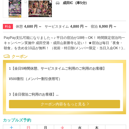
成田IC
(車5分)
休憩
4,680 円 ～
サービスタイム
4,880 円 ～
宿泊
6,990 円 ～
料金
PayPay支払可能になりました～♪ 平日の宿泊が18時～OK！ 時間限定宿泊均一
キャンペーン実施中 成田空港・成田山新勝寺も近い！ ★宿泊は毎日「夜食・
朝食」を含め全10品が無料！ （祝前・特日除/メンバー限定・当日入会OK！)...
クーポン
1【全日5時間休憩、サービスタイムご利用のご利用のお客様】
¥500割引（メンバー割引併用可）
3【全日宿泊ご利用のお客様】...
クーポン内容をもっと見る
カップルズ予約
土
日
月
火
水
木