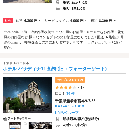
柏駅 (徒歩15分)
柏IC
(車15分)
休憩
4,300 円 ～
サービスタイム
6,000 円 ～
宿泊
8,300 円 ～
料金
☆2023年10月に3階8部屋改装☆ ハワイ風のお部屋・キラキラなお部屋・花魁
風のお部屋など 様々なコンセプトののお部屋になりました♪ 国道16号線と6号
線の交差点、呼塚交差点の角にありますホテルです。 ラグジュアリーなお部
屋か...
千葉県 船橋市宮本
ホテル パサディナ11 船橋 (旧：ウォーターゲート)
カップルズおすすめ
5つ星のうち4
4.14
口コミ
30 件
千葉県船橋市宮本9-3-22
047-431-3388
NAPOグループ
船橋競馬場駅 (徒歩5分)
フォトギャラリー
花輪IC
(車2分)