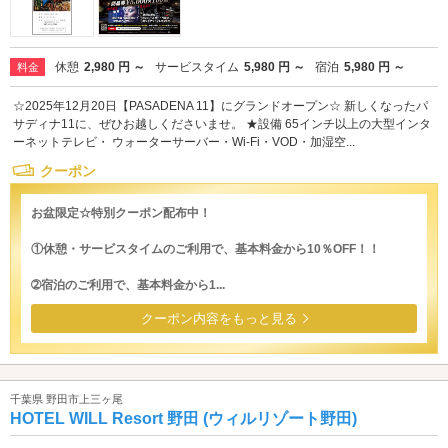
休憩
2,980 円 ～
サービスタイム
5,980 円 ～
宿泊
5,980 円 ～
料金
☆2025年12月20日【PASADENA 11】にグランドオープン☆ 新しくなったパ
サディナ11に、ぜひお越しくださいませ。 ★設備 65インチ以上の大型インタ
ーネットテレビ・ ウォーターサーバー・Wi-Fi・VOD・加湿空...
クーポン
お盆限定☆特別クーポン配布中！
①休憩・サービスタイムのご利用で、基本料金から10％OFF！！
➁宿泊のご利用で、基本料金から1...
クーポン内容をもっと見る
千葉県 野田市上三ヶ尾
HOTEL WILL Resort 野田 (ウィルリゾート野田)