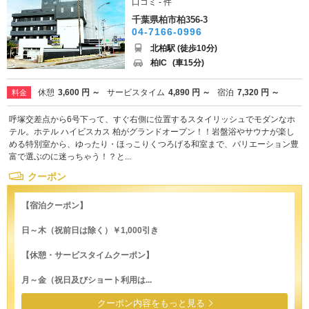
口コミ - 件
千葉県柏市柏356-3
04-7166-0996
北柏駅 (徒歩10分)
柏IC
(車15分)
休憩
3,600 円 ～
サービスタイム
4,890 円 ～
宿泊
7,320 円 ～
料金
呼塚交差点から6号下って、すぐ右側に位置するスタイリッシュでモダンなホ
テル。ホテル ハイビスカス 柏がグランドオープン！！岩盤浴やサウナが楽し
める特別室から、ゆったり・ほっこりくつろげる和室まで、バリエーション豊
富で選ぶのに迷っちゃう！？と...
クーポン
【宿泊クーポン】
日～木（祝前日は除く）￥1,000引き
【休憩・サービスタイムクーポン】
月～金（祝日及びショート利用は...
クーポン内容をもっと見る