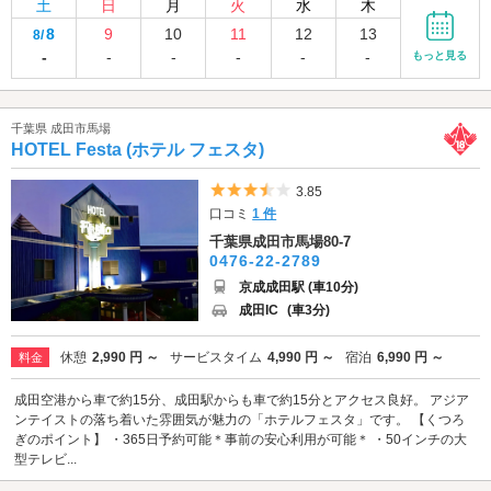
土
日
月
火
水
木
8
9
10
11
12
13
8/
-
-
-
-
-
-
もっと見る
千葉県 成田市馬場
HOTEL Festa (ホテル フェスタ)
5つ星のうち3.5
3.85
口コミ
1 件
千葉県成田市馬場80-7
0476-22-2789
京成成田駅 (車10分)
成田IC
(車3分)
休憩
2,990 円 ～
サービスタイム
4,990 円 ～
宿泊
6,990 円 ～
料金
成田空港から車で約15分、成田駅からも車で約15分とアクセス良好。 アジア
ンテイストの落ち着いた雰囲気が魅力の「ホテルフェスタ」です。 【くつろ
ぎのポイント】 ・365日予約可能＊事前の安心利用が可能＊ ・50インチの大
型テレビ...