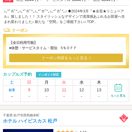
♪｡*ﾟ☆ﾟ*｡♪｡*ﾟ☆ﾟ*｡♪｡*ﾟ☆ﾟ*｡♪｡*ﾟ☆ﾟ*｡♪ ◆2024年3月『★全室★リニューア
ル』致しました！！ スタイリッシュなデザインで清潔感あふれるお部屋へ生
まれ変わりました♪ 新たな『空間』をご堪能下さい♪ TOP...
クーポン
【全日利用可能】
■休憩・サービスタイム・宿泊 5％ＯＦＦ
クーポン内容をもっと見る
カップルズ予約
インボイス対応
土
日
月
火
水
木
8
9
10
11
12
13
8/
-
-
-
-
-
-
もっと見る
千葉県 松戸市西馬橋幸町
ホテル ハイビスカス 松戸