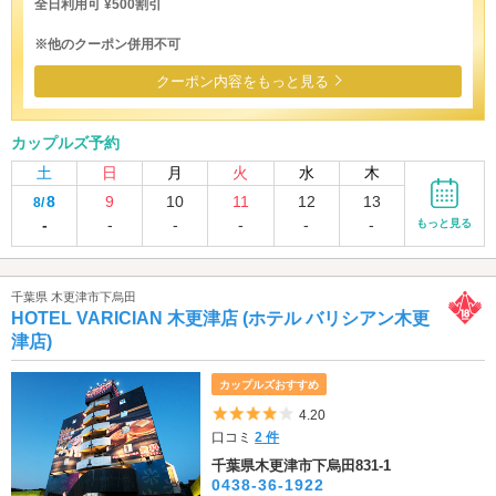
全日利用可 ¥500割引
※他のクーポン併用不可
クーポン内容をもっと見る
カップルズ予約
土
日
月
火
水
木
8
9
10
11
12
13
8/
-
-
-
-
-
-
もっと見る
千葉県 木更津市下烏田
HOTEL VARICIAN 木更津店 (ホテル バリシアン木更
津店)
カップルズおすすめ
5つ星のうち4
4.20
口コミ
2 件
千葉県木更津市下烏田831-1
0438-36-1922