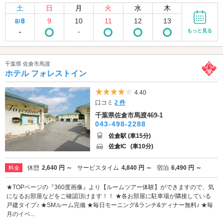
土
日
月
火
水
木
8
9
10
11
12
13
8/
-
-
もっと見る
千葉県 佐倉市馬渡
ホテル フォレストイン
5つ星のうち4
4.40
口コミ
2 件
千葉県佐倉市馬渡469-1
043-498-2288
佐倉駅 (車15分)
佐倉IC
(車10分)
休憩
2,640 円 ～
サービスタイム
4,840 円 ～
宿泊
6,490 円 ～
料金
★TOPページの『360度画像』より【ルームツアー体験】ができますので、気
になるお部屋などをご確認頂けます！！ ★各お部屋に駐車場が隣接している
戸建タイプ♪ ★SMルーム完備 ★毎日モーニング&ランチ&ディナー無料♪ ★毎
月のイベ...