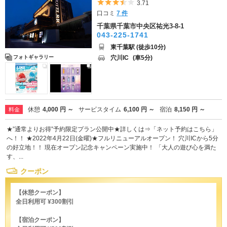
5つ星のうち3.5
3.71
口コミ
7 件
千葉県千葉市中央区祐光3-8-1
043-225-1741
東千葉駅 (徒歩10分)
穴川IC
(車5分)
フォトギャラリー
休憩
4,000 円 ～
サービスタイム
6,100 円 ～
宿泊
8,150 円 ～
料金
★”通常よりお得”予約限定プラン公開中★詳しくは⇒「ネット予約はこちら」
へ！！ ★2022年4月22日(金曜)★フルリニューアルオープン！ 穴川ICから5分
の好立地！！ 現在オープン記念キャンペーン実施中！ 「大人の遊び心を満た
す、...
クーポン
【休憩クーポン】
全日利用可 ¥300割引
【宿泊クーポン】