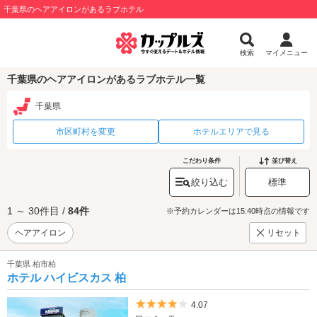
千葉県のヘアアイロンがあるラブホテル
検索
マイメニュー
千葉県のヘアアイロンがあるラブホテル一覧
千葉県
市区町村を変更
ホテルエリアで見る
こだわり条件
並び替え
絞り込む
標準
1 ～ 30件目 /
84件
※予約カレンダーは15:40時点の情報です
ヘアアイロン
リセット
千葉県 柏市柏
ホテル ハイビスカス 柏
5つ星のうち4
4.07