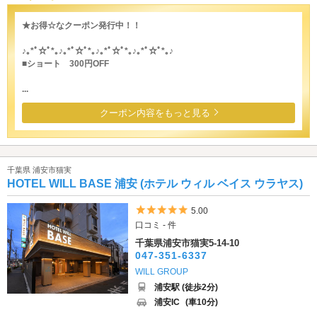
★お得☆なクーポン発行中！！
♪｡*ﾟ☆ﾟ*｡♪｡*ﾟ☆ﾟ*｡♪｡*ﾟ☆ﾟ*｡♪｡*ﾟ☆ﾟ*｡♪
■ショート 300円OFF
...
クーポン内容をもっと見る
千葉県 浦安市猫実
HOTEL WILL BASE 浦安 (ホテル ウィル ベイス ウラヤス)
5つ星のうち5
5.00
口コミ - 件
千葉県浦安市猫実5-14-10
047-351-6337
WILL GROUP
浦安駅 (徒歩2分)
浦安IC
(車10分)