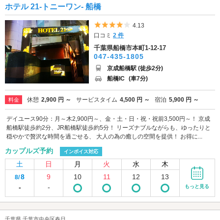
ホテル 21-トニーワン- 船橋
5つ星のうち4
4.13
口コミ
2 件
千葉県船橋市本町1-12-17
047-435-1805
京成船橋駅 (徒歩2分)
船橋IC
(車7分)
休憩
2,900 円 ～
サービスタイム
4,500 円 ～
宿泊
5,900 円 ～
料金
デイユース90分：月～木2,900円～、金・土・日・祝・祝前3,500円～！ 京成
船橋駅徒歩約2分、JR船橋駅徒歩約5分！ リーズナブルながらも、ゆったりと
穏やかで贅沢な時間を過ごせる、 大人の為の癒しの空間を提供！ お得に...
カップルズ予約
インボイス対応
土
日
月
火
水
木
8
9
10
11
12
13
8/
-
-
もっと見る
千葉県 千葉市中央区春日