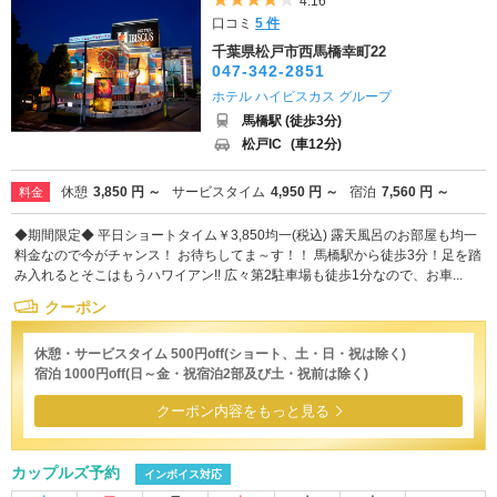
5つ星のうち4
4.16
口コミ
5 件
千葉県松戸市西馬橋幸町22
047-342-2851
ホテル ハイビスカス グループ
馬橋駅 (徒歩3分)
松戸IC
(車12分)
休憩
3,850 円 ～
サービスタイム
4,950 円 ～
宿泊
7,560 円 ～
料金
◆期間限定◆ 平日ショートタイム￥3,850均一(税込) 露天風呂のお部屋も均一
料金なので今がチャンス！ お待ちしてま～す！！ 馬橋駅から徒歩3分！足を踏
み入れるとそこはもうハワイアン!! 広々第2駐車場も徒歩1分なので、お車...
クーポン
休憩・サービスタイム 500円off(ショート、土・日・祝は除く)
宿泊 1000円off(日～金・祝宿泊2部及び土・祝前は除く)
クーポン内容をもっと見る
カップルズ予約
インボイス対応