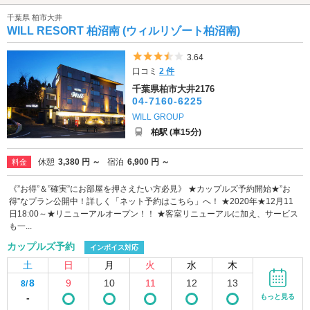
千葉県 柏市大井
WILL RESORT 柏沼南 (ウィルリゾート柏沼南)
5つ星のうち3.5
3.64
口コミ
2 件
千葉県柏市大井2176
04-7160-6225
WILL GROUP
柏駅 (車15分)
休憩
3,380 円 ～
宿泊
6,900 円 ～
料金
《”お得”＆”確実”にお部屋を押さえたい方必見》 ★カップルズ予約開始★”お
得”なプラン公開中！詳しく「ネット予約はこちら」へ！ ★2020年★12月11
日18:00～★リニューアルオープン！！ ★客室リニューアルに加え、サービス
も一...
カップルズ予約
インボイス対応
土
日
月
火
水
木
8
9
10
11
12
13
8/
-
もっと見る