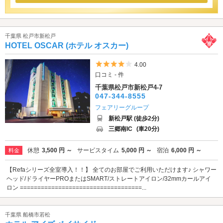
千葉県 松戸市新松戸
HOTEL OSCAR (ホテル オスカー)
5つ星のうち4
4.00
口コミ - 件
千葉県松戸市新松戸4-7
047-344-8555
フェアリーグループ
新松戸駅 (徒歩2分)
三郷南IC
(車20分)
休憩
3,500 円 ～
サービスタイム
5,000 円 ～
宿泊
6,000 円 ～
料金
【Refaシリーズ全室導入！！】 全てのお部屋でご利用いただけます♪ シャワー
ヘッド/ドライヤーPROまたはSMART/ストレートアイロン/32mmカールアイ
ロン ===================================...
千葉県 船橋市若松