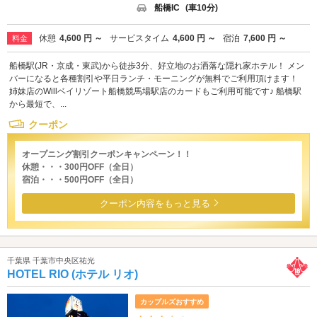
船橋IC
(車10分)
休憩
4,600 円 ～
サービスタイム
4,600 円 ～
宿泊
7,600 円 ～
料金
船橋駅(JR・京成・東武)から徒歩3分、好立地のお洒落な隠れ家ホテル！ メン
バーになると各種割引や平日ランチ・モーニングが無料でご利用頂けます！
姉妹店のWillベイリゾート船橋競馬場駅店のカードもご利用可能です♪ 船橋駅
から最短で、...
クーポン
オープニング割引クーポンキャンペーン！！
休憩・・・300円OFF（全日）
宿泊・・・500円OFF（全日）
クーポン内容をもっと見る
千葉県 千葉市中央区祐光
HOTEL RIO (ホテル リオ)
カップルズおすすめ