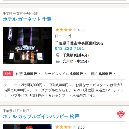
千葉県 千葉市中央区栄町
ホテル ガーネット 千葉
5つ星のうち4
4.00
口コミ - 件
千葉県千葉市中央区栄町20-2
043-223-7161
千葉駅 (徒歩6分)
穴川IC
(車12分)
休憩
3,000 円 ～
サービスタイム
6,000 円 ～
宿泊
6,000 円 ～
料金
デイユース2時間3,000円～、宿泊6,000円～。お得なサービスタイムは最大7
時間で6,000円～。 リーズナブルながらも、 ★VOD見放題 ★浴室TV・ジェッ
ト・バブルバス ★無料Wi-Fi ★シャンプー・入浴剤のバイ...
千葉県 松戸市松戸
ホテル カップルズインハッピー 松戸
5つ星のうち3.5
3.60