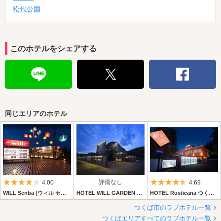
松代公園
このホテルをシェアする
同じエリアのホテル
5つ星のうち4
評価なし
5つ星のうち4.
4.00
4.69
WILL Senba (ウィル センバ)
HOTEL WILL GARDEN つくば (ウィルガーデンツクバ)
HOTEL Rusticana つくば (ホテル ルスティカーナつくば)
つくば市のラブホテル一覧
つくばエリアすべてのラブホテル一覧