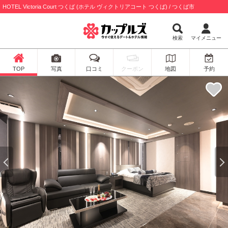
HOTEL Victoria Court つくば (ホテル ヴィクトリアコート つくば) / つくば市
検索
マイメニュー
TOP
写真
口コミ
クーポン
地図
予約