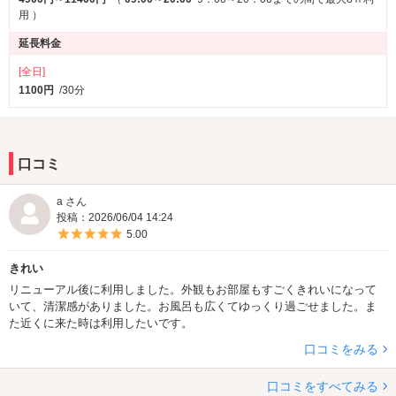
用
）
延長料金
[全日]
1100円
/30分
口コミ
a さん
投稿：2026/06/04 14:24
5つ星のうち5
5.00
きれい
リニューアル後に利用しました。外観もお部屋もすごくきれいになって
いて、清潔感がありました。お風呂も広くてゆっくり過ごせました。ま
た近くに来た時は利用したいです。
口コミをみる
口コミをすべてみる