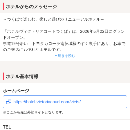
ホテルからのメッセージ
～つくばで楽しむ、癒しと遊びのリニューアルホテル～
「ホテルヴィクトリアコートつくば」は、2026年5月22日にグラン
ドオープン。
県道19号沿い、トヨタカローラ南茨城様のすぐ裏手にあり、お車で
のご来店にも便利なホテルです。
+ 続きを読む
一部客室には、ドライサウナ、ミストサウナ、バルコニー、通信カ
ラオケ、マッサージチェアなどを完備。
サウナで整う、カラオケで盛り上がる、テラス付きのお部屋でゆっ
ホテル基本情報
くり過ごすなど、気分に合わせた楽しみ方ができます。
ホームページ
無料飲料水や24時間利用できるルームサービスもご用意。
デートはもちろん、日常を少し離れてリラックスしたい時にもおす
https://hotel-victoriacourt.com/victs/
すめです。
※ここから先は外部サイトとなります。
TEL