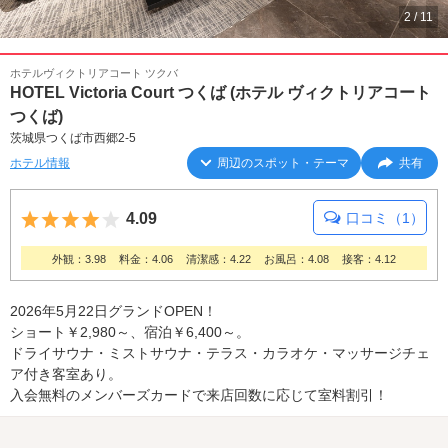
2
/
11
ホテルヴィクトリアコート ツクバ
HOTEL Victoria Court つくば (ホテル ヴィクトリアコート
つくば)
茨城県つくば市西郷2-5
ホテル情報
周辺のスポット・テーマ
共有
5つ星のうち4
4.09
口コミ（1）
外観：3.98
料金：4.06
清潔感：4.22
お風呂：4.08
接客：4.12
2026年5月22日グランドOPEN！
ショート￥2,980～、宿泊￥6,400～。
ドライサウナ・ミストサウナ・テラス・カラオケ・マッサージチェ
ア付き客室あり。
入会無料のメンバーズカードで来店回数に応じて室料割引！