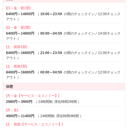
1名利用可
鏡張り
※一部
[日～金・祝1部]
VIPルーム(特室)
※一部
6400円～14800円
（
19:00～23:59
の間のチェックイン／12:00チェック
アウト
）
サービス
[日～金・祝2部]
ルームサービス
女子会
6400円～14800円
（
00:00～04:59
の間のチェックイン／14:00チェック
アウト
）
[土・祝前1部]
8400円～16800円
（
21:00～23:59
の間のチェックイン／11:00チェック
アウト
）
[土・祝前2部]
8400円～16800円
（
00:00～04:59
の間のチェックイン／12:00チェック
アウト
）
休憩
[月～金【サービス・エコノミー】]
2980円～3900円
（
24時間制
滞在時間2時間
）
[月～金]
4900円～11400円
（
24時間制
滞在時間4時間
）
[土・祝前【サービス・エコノミー】]