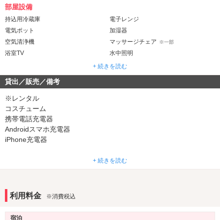
部屋設備
持込用冷蔵庫
電子レンジ
電気ポット
加湿器
空気清浄機
マッサージチェア
※一部
浴室TV
水中照明
ジェット・バブルバス
マット
※一部
+ 続きを読む
ウォシュレット
ミストサウナ
※一部
貸出／販売／備考
ドライサウナ
※一部
※レンタル
音響・映像・通信
コスチューム
カラオケ
携帯電話充電器
VOD
※一部
Androidスマホ充電器
Wi-Fi
有線LAN
iPhone充電器
クロームキャスト
アメニティ
※その他
+ 続きを読む
ビデオオンデマンド
セレクトシャンプー
ヘアアイロン
コスプレ
バスローブ
利用料金
※消費税込
部屋タイプ
テラス
禁煙ルーム
※一部
※一部
宿泊