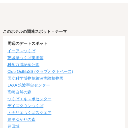
このホテルの関連スポット・テーマ
周辺のデートスポット
イーアスつくば
茨城県つくば美術館
科学万博記念公園
Club OctBaSS (クラブオクトベース)
国立科学博物館筑波実験植物園
JAXA 筑波宇宙センター
高崎自然の森
つくばエキスポセンター
デイズタウンつくば
トナリエつくばスクエア
豊里ゆかりの森
豊田城