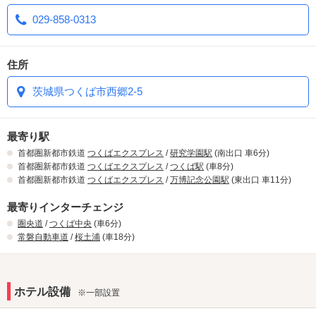
029-858-0313
住所
茨城県つくば市西郷2-5
最寄り駅
首都圏新都市鉄道
つくばエクスプレス
/
研究学園駅
(南出口 車6分)
首都圏新都市鉄道
つくばエクスプレス
/
つくば駅
(車8分)
首都圏新都市鉄道
つくばエクスプレス
/
万博記念公園駅
(東出口 車11分)
最寄りインターチェンジ
圏央道
/
つくば中央
(車6分)
常磐自動車道
/
桜土浦
(車18分)
ホテル設備
※一部設置